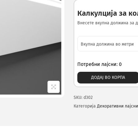
Калкулција за к
Внесете вкупна должина за д
Потребни лајсни: 0
ДОДАЈ ВО КОРПА
SKU:
d302
Категорија
Декоративни лајсни