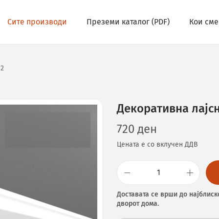
Сите производи
Преземи каталог (PDF)
Кои сме
02
Декоративна лајс
720
ден
Цената е со вклучен ДДВ
Доставата се врши до најблиск
дворот дома.