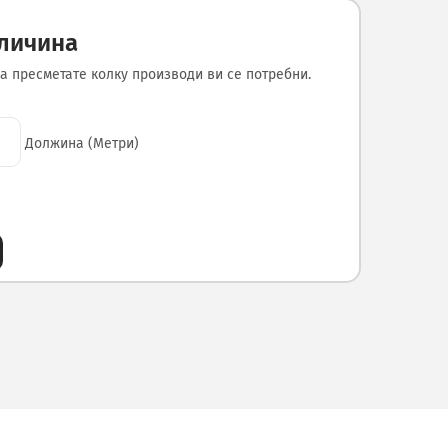
оличина
а пресметате колку производи ви се потребни.
Должина (Метри)