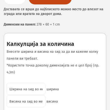
Доставата се врши до најблиското можно место до влезот на
зграда или вратата на дворот дома.
Димензии на панел:
278 × 60 × 1 cm
Калкулција за количина
Внесете ширина и висина на ѕид за да ви кажеме колку
панели ви требаат.
*Користете точка доколку димензијата не е цел број (пр.
4.3m)
ширина
висина