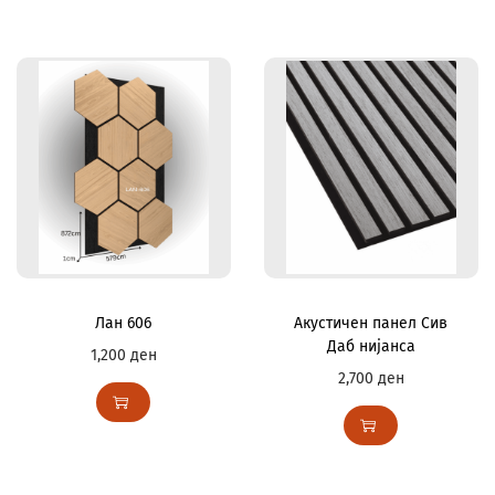
Лан 606
Акустичен панел Сив
Даб нијанса
1,200
ден
2,700
ден