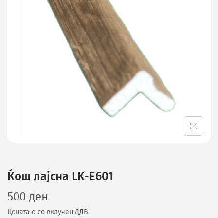
Ќош лајсна LK-E601
500
ден
Цената е со вклучен ДДВ