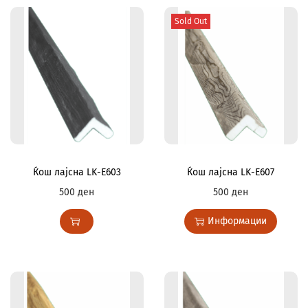
Sold Out
Ќош лајсна LK-E603
Ќош лајсна LK-E607
500
ден
500
ден
Информации