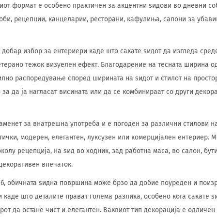
иот формат е особено практичен за акцентни ѕидови во дневни соб
соби, рецепции, канцеларии, ресторани, кафулиња, салони за убав
е добар избор за ентериери каде што сакате ѕидот да изгледа сред
етерано тежок визуелен ефект. Благодарение на тесната ширина од
лно распоредување според ширината на ѕидот и стилот на простор
 за да ја нагласат висината или да се комбинираат со други декор
аменет за внатрешна употреба и е погоден за различни стилови н
ички, модерен, елегантен, луксузен или комерцијален ентериер. М
околу рецепција, на ѕид во ходник, зад работна маса, во салон, бу
декоративен впечаток.
106, обичната ѕидна површина може брзо да добие поуреден и поиз
и каде што деталите прават голема разлика, особено кога сакате ѕ
орот да остане чист и елегантен. Ваквиот тип декорација е одличе