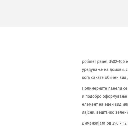
polimer panel d402-106 
уредување на домови, с
кога сакате обичен ѕид
Полимерните панели се 
и подобро оформување н
елемент на еден ѕид ил
лајсни, вештачко зелен
Димензијата од 290 × 12