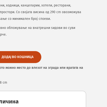
ни, ходници, канцеларии, хотели, ресторани,
простори. Со својата висина од 290 cm овозможува
вање со минимален број споеви.
ивно обложување на внатрешни ѕидови во суви
рче.
ДОДАЈ ВО КОШНИЦА
ото можно место до влезот на зграда или вратата на
.8 cm
оличина