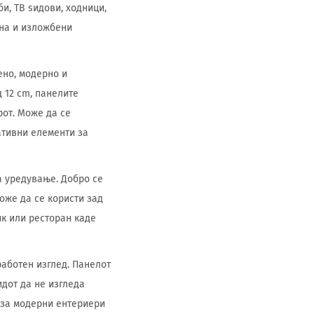
и, ТВ ѕидови, ходници,
ина и изложбени
ено, модерно и
 12 cm, панелите
от. Може да се
ативни елементи за
а уредување. Добро се
оже да се користи зад
тик или ресторан каде
работен изглед. Панелот
идот да не изгледа
н за модерни ентериери