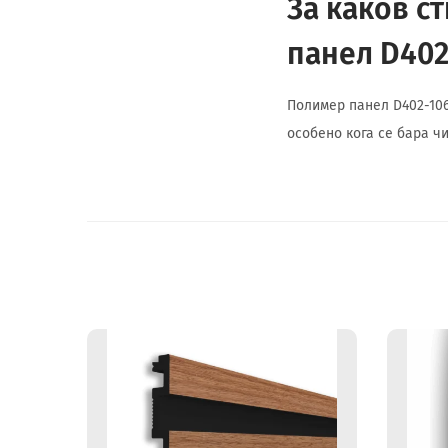
За каков с
панел D402
Полимер панел D402-106
особено кога се бара чи