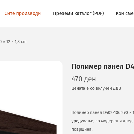
Сите производи
Преземи каталог (PDF)
Кои сме
 × 12 × 1,8 cm
Полимер панел D40
470
ден
Цената е со вклучен ДДВ
Полимер панел D402-106 290 × 
уредување, со модерен изглед
површина.