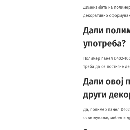
Димензијата на полимер
декоративно оформувањ
Дали полим
употреба?
Полимер панел D402-106
треба да се постигне д
Дали овој 
други деко
Да, полимер панел D402
осветлување, мебел и д