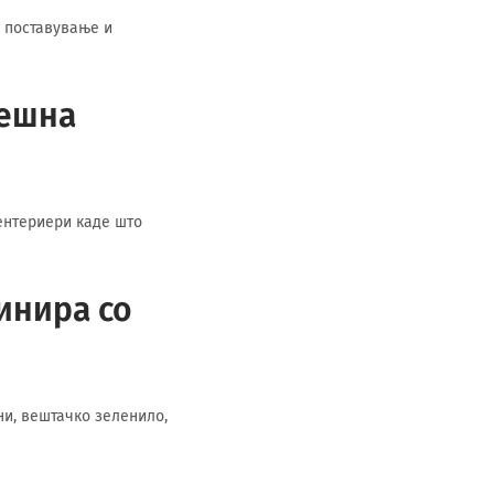
о поставување и
решна
 ентериери каде што
инира со
ни, вештачко зеленило,