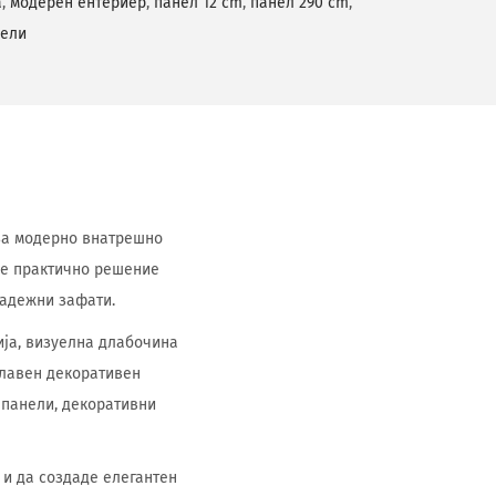
а
,
модерен ентериер
,
панел 12 cm
,
панел 290 cm
,
нели
т за модерно внатрешно
 е практично решение
радежни зафати.
ија, визуелна длабочина
главен декоративен
 панели, декоративни
 и да создаде елегантен