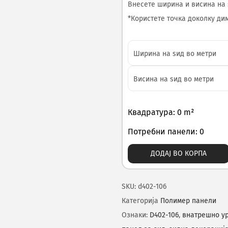
Внесете ширина и висина на 
*Користете точка доколку диме
Квадратура: 0 m²
Потребни панели: 0
ДОДАЈ ВО КОРПА
SKU:
d402-106
Категорија
Полимер панели
Ознаки:
D402-106
,
внатрешно у