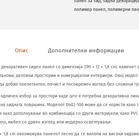
панел за ѕид
,
ѕидна декорациј
полимер панел
,
полимерни па
Опис
Дополнителни информации
е декоративен ѕиден панел со димензија 290 × 12 × 1,8 cm, намене
танови, деловни простории и комерцијални ентериери. Овој модел
 да добие поелегантен, почист и посовремен изглед без сложени г
одличен избор за простори каде што е потребна декоративна лин
а ѕидната површина. Моделот D402-106 може да се користи како 
и како дополнување во комбинација со други материјали, како PVC
ило, мебел со дрвен изглед или модерно осветлување.
 × 1,8 cm овозможува панелот лесно да се вклопи на високи ѕидови