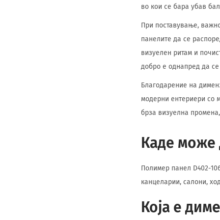
во кои се бара убав ба
При поставување, важно
панелите да се распоре
визуелен ритам и почис
добро е однапред да се
Благодарение на димензи
модерни ентериери со м
брза визуелна промена,
Каде може 
Полимер панел D402-106
канцеларии, салони, хо
Која е дим