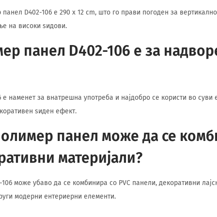
 панел D402-106 е 290 x 12 cm, што го прави погоден за вертикалн
е на високи ѕидови.
ер панел D402-106 е за надво
 е наменет за внатрешна употреба и најдобро се користи во суви
екоративен ѕиден ефект.
полимер панел може да се комб
ративни материјали?
-106 може убаво да се комбинира со PVC панели, декоративни лајс
руги модерни ентериерни елементи.