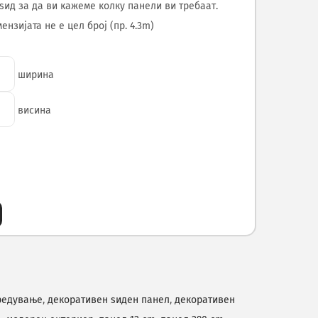
ѕид за да ви кажеме колку панели ви требаат.
нзијата не е цел број (пр. 4.3m)
ширина
висина
редување
,
декоративен ѕиден панел
,
декоративен