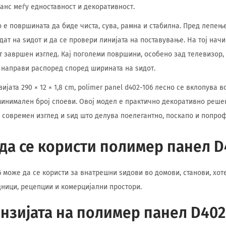
ланс меѓу едноставност и декоративност.
 е површината да биде чиста, сува, рамна и стабилна. Пред лепењ
дат на ѕидот и да се провери линијата на поставување. На тој нач
т завршен изглед. Кај поголеми површини, особено зад телевизор,
 направи распоред според ширината на ѕидот.
јата 290 × 12 × 1,8 cm, polimer panel d402-106 лесно се вклопува в
инимален број споеви. Овој модел е практично декоративно решен
 современ изглед и ѕид што делува поелегантно, поскапо и попро
да се користи полимер панел D
 може да се користи за внатрешни ѕидови во домови, станови, хоте
дници, рецепции и комерцијални простори.
ензијата на полимер панел D402