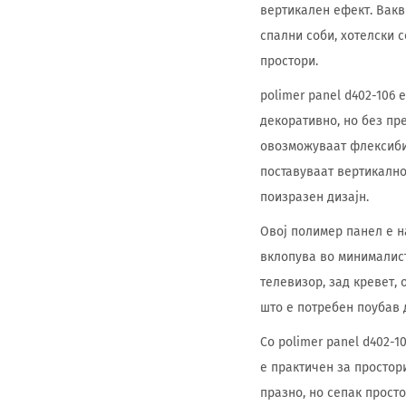
вертикален ефект. Вакв
спални соби, хотелски 
простори.
polimer panel d402-106 
декоративно, но без пр
овозможуваат флексиби
поставуваат вертикално
поизразен дизајн.
Овој полимер панел е н
вклопува во минималист
телевизор, зад кревет, 
што е потребен поубав 
Со polimer panel d402-
е практичен за простор
празно, но сепак прост