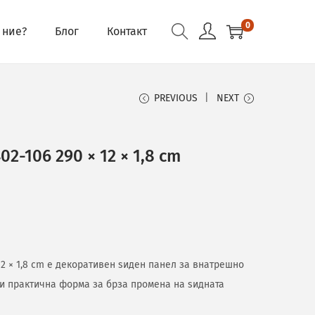
0
 ние?
Блог
Контакт
PREVIOUS
NEXT
2-106 290 × 12 × 1,8 cm
12 × 1,8 cm е декоративен ѕиден панел за внатрешно
 и практична форма за брза промена на ѕидната