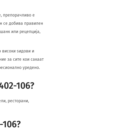
е, препорачливо е
ин се добива правилен
 шанк или рецепција,
о високи ѕидови и
ие за сите кои сакаат
фесионално уредено.
402-106?
ли, ресторани,
-106?