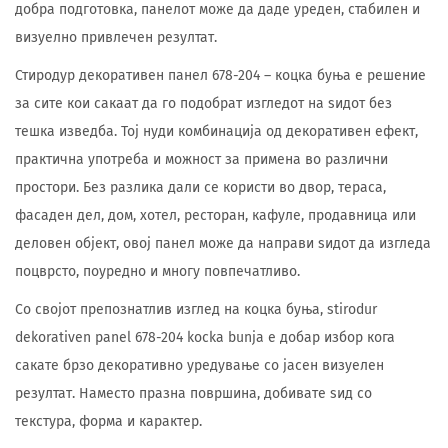
добра подготовка, панелот може да даде уреден, стабилен и
визуелно привлечен резултат.
Стиродур декоративен панел 678-204 – коцка буња е решение
за сите кои сакаат да го подобрат изгледот на ѕидот без
тешка изведба. Тој нуди комбинација од декоративен ефект,
практична употреба и можност за примена во различни
простори. Без разлика дали се користи во двор, тераса,
фасаден дел, дом, хотел, ресторан, кафуле, продавница или
деловен објект, овој панел може да направи ѕидот да изгледа
поцврсто, поуредно и многу повпечатливо.
Со својот препознатлив изглед на коцка буња, stirodur
dekorativen panel 678-204 kocka bunja е добар избор кога
сакате брзо декоративно уредување со јасен визуелен
резултат. Наместо празна површина, добивате ѕид со
текстура, форма и карактер.