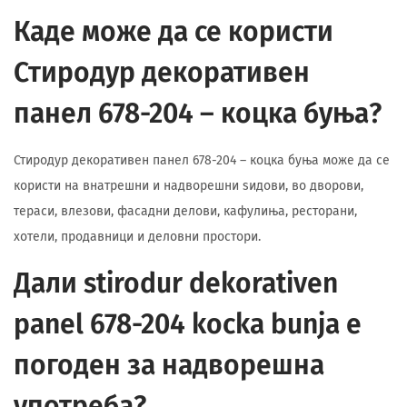
Каде може да се користи
Стиродур декоративен
панел 678-204 – коцка буња?
Стиродур декоративен панел 678-204 – коцка буња може да се
користи на внатрешни и надворешни ѕидови, во дворови,
тераси, влезови, фасадни делови, кафулиња, ресторани,
хотели, продавници и деловни простори.
Дали stirodur dekorativen
panel 678-204 kocka bunja е
погоден за надворешна
употреба?