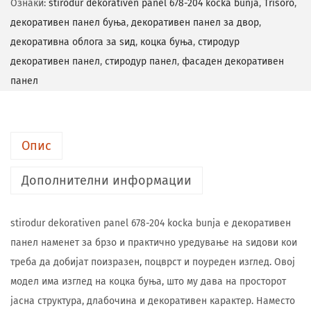
Ознаки:
stirodur dekorativen panel 678-204 kocka bunja
,
Trisoro
,
декоративен панел буња
,
декоративен панел за двор
,
декоративна облога за ѕид
,
коцка буња
,
стиродур
декоративен панел
,
стиродур панел
,
фасаден декоративен
панел
Опис
Дополнителни информации
stirodur dekorativen panel 678-204 kocka bunja е декоративен
панел наменет за брзо и практично уредување на ѕидови кои
треба да добијат поизразен, поцврст и поуреден изглед. Овој
модел има изглед на коцка буња, што му дава на просторот
јасна структура, длабочина и декоративен карактер. Наместо