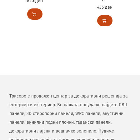
820
ден
435
ден
Трисоро е продажен центар за декоративни решенија за
ентериер и екстериер. Во нашата понуда ќе најдете ПВЦ
панели, 3D стиропорни панели, WPC панели, акустични
панели, винилни подни плочки, тавански панели,
декоративни лајсни и вештачко зеленило. Нудиме
практични решенија за домови, деловни простори,