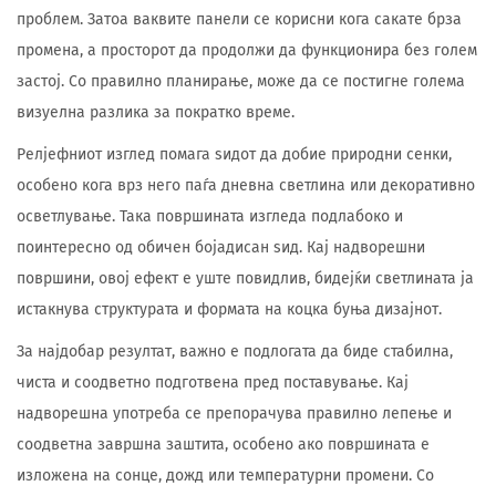
проблем. Затоа ваквите панели се корисни кога сакате брза
промена, а просторот да продолжи да функционира без голем
застој. Со правилно планирање, може да се постигне голема
визуелна разлика за пократко време.
Релјефниот изглед помага ѕидот да добие природни сенки,
особено кога врз него паѓа дневна светлина или декоративно
осветлување. Така површината изгледа подлабоко и
поинтересно од обичен бојадисан ѕид. Кај надворешни
површини, овој ефект е уште повидлив, бидејќи светлината ја
истакнува структурата и формата на коцка буња дизајнот.
За најдобар резултат, важно е подлогата да биде стабилна,
чиста и соодветно подготвена пред поставување. Кај
надворешна употреба се препорачува правилно лепење и
соодветна завршна заштита, особено ако површината е
изложена на сонце, дожд или температурни промени. Со