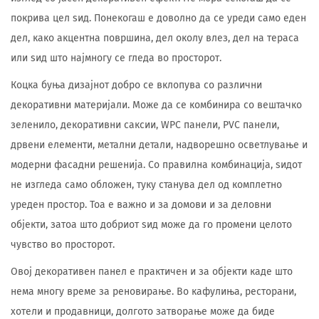
покрива цел ѕид. Понекогаш е доволно да се уреди само еден
дел, како акцентна површина, дел околу влез, дел на тераса
или ѕид што најмногу се гледа во просторот.
Коцка буња дизајнот добро се вклопува со различни
декоративни материјали. Може да се комбинира со вештачко
зеленило, декоративни саксии, WPC панели, PVC панели,
дрвени елементи, метални детали, надворешно осветлување и
модерни фасадни решенија. Со правилна комбинација, ѕидот
не изгледа само обложен, туку станува дел од комплетно
уреден простор. Тоа е важно и за домови и за деловни
објекти, затоа што добриот ѕид може да го промени целото
чувство во просторот.
Овој декоративен панел е практичен и за објекти каде што
нема многу време за реновирање. Во кафулиња, ресторани,
хотели и продавници, долгото затворање може да биде