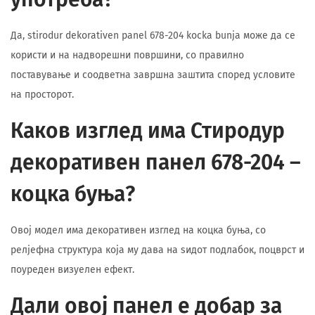
Да, stirodur dekorativen panel 678-204 kocka bunja може да се
користи и на надворешни површини, со правилно
поставување и соодветна завршна заштита според условите
на просторот.
Каков изглед има Стиродур
декоративен панел 678-204 –
коцка буња?
Овој модел има декоративен изглед на коцка буња, со
релјефна структура која му дава на ѕидот подлабок, поцврст и
поуреден визуелен ефект.
Дали овој панел е добар за