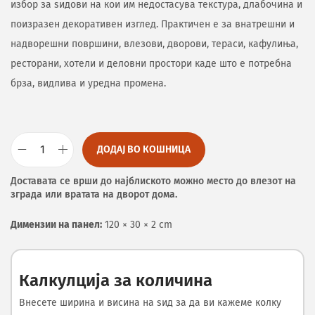
избор за ѕидови на кои им недостасува текстура, длабочина и
поизразен декоративен изглед. Практичен е за внатрешни и
надворешни површини, влезови, дворови, тераси, кафулиња,
ресторани, хотели и деловни простори каде што е потребна
брза, видлива и уредна промена.
ДОДАЈ ВО КОШНИЦА
Доставата се врши до најблиското можно место до влезот на
зграда или вратата на дворот дома.
Димензии на панел:
120 × 30 × 2 cm
Калкулција за количина
Внесете ширина и висина на ѕид за да ви кажеме колку