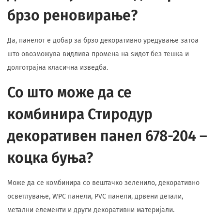
брзо реновирање?
Да, панелот е добар за брзо декоративно уредување затоа
што овозможува видлива промена на ѕидот без тешка и
долготрајна класична изведба.
Со што може да се
комбинира Стиродур
декоративен панел 678-204 –
коцка буња?
Може да се комбинира со вештачко зеленило, декоративно
осветлување, WPC панели, PVC панели, дрвени детали,
метални елементи и други декоративни материјали.