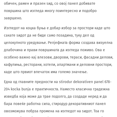
обичен, рамен и празен ѕид, со овој панел добивате
површина што изгледа многу поинтересно и подобро
завршено.
Изгледот на коцка буња е добар избор за простори каде што
сакате ѕидот да не биде само позадина, туку дел од
целокупното уредување. Релјефната форма создава визуелна
длабочина и прави површината да изгледа поживо. Ова е
особено важно кај влезови, дворови, тераси, фасадни делови,
кафулиња, ресторани, хотели, апартмани и деловни простори,
каде што првиот впечаток има големо значење.
Една од главните предности на stirodur dekorativen panel 678-
204 kocka bunja е практичноста. Наместо класична градежна
изведба која може да трае подолго, да создаде неред и да
бара повеќе работна сила, стиродур декоративниот панел
овозможува побрза промена на изгледот на ѕидот. Тоа го