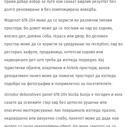
прави добар избор за луѓе кои сакаат видлив резултат без
долго реновирање и без комплицирана изведба.
Моделот 678-204 може да се користи во различни типови
простори. Во домот може да се постави на ѕид во ходник,
влезен дел, дневна соба, тераса или двор. Во деловен
простор може да се користи за уредување на reception, ѕид во
ресторан, кафуле, продавница, хотелски ходник или
надворешен дел што треба да изгледа поуредно. Кај
туристички објекти, апартмани и Airbnb простори, ваков
декоративен панел може да помогне просторот да изгледа
подобро на фотографии и попривлечно за посетителите.
stirodur dekorativen panel 678-204 kocka bunja е погоден и кога
сакате да освежите стар ѕид без целосно рушење или
класично малтерисување. Ако површината изгледа празно,
недовршено или визуелно слабо, панелот може да даде нов
изглед со јасен декоративен ефект. Не мора секогаш да се