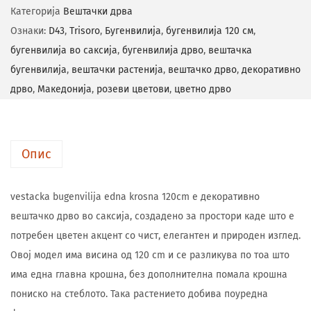
Категорија
Вештачки дрва
Ознаки:
D43
,
Trisoro
,
Бугенвилија
,
бугенвилија 120 см
,
бугенвилија во саксија
,
бугенвилија дрво
,
вештачка
бугенвилија
,
вештачки растенија
,
вештачко дрво
,
декоративно
дрво
,
Македонија
,
розеви цветови
,
цветно дрво
Опис
vestacka bugenvilija edna krosna 120cm е декоративно
вештачко дрво во саксија, создадено за простори каде што е
потребен цветен акцент со чист, елегантен и природен изглед.
Овој модел има висина од 120 cm и се разликува по тоа што
има една главна крошна, без дополнителна помала крошна
пониско на стеблото. Така растението добива поуредна