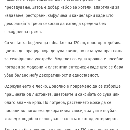
пресадување. Затоа е добар избор за хотели, апартмани за
издавање, ресторани, кафулиња и канцеларии каде што
декорацијата треба секогаш да изгледа средено без
секојдневна грижа.
Со vestacka bugenvilija edna krosna 120cm, просторот добива
цветна декорација која делува свежо, но останува практична
за секојдневна употреба. Моделот со една крошна е посебно
погоден за модерни и елегантни ентериери каде што се бара
убав баланс меѓу декоративност и едноставност.
Одржувањето е лесно. Доволно е повремено да се избрише
прашината од листовите, цветовите и саксијата со сува или
благо влажна крпа. По потреба, растението може да се
постави во поголема декоративна саксија за уште поубав
изглед и подобро вклопување со остатокот од ентериерот.
Вештачка бугенвилија со една крошна 120 cm е практично