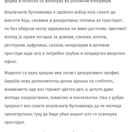
форма и полесно се вклопува во различни ентериери.
Вештачката бугенвилија е одличен избор кога сакате да
внесете боја, свежина и декоративна топлина во просторот,
но без обврски околу одржување на живо растение. Цветниот
изглед ја прави погодна за домови, станови, хотели,
ресторани, кафулиња, салони, канцеларии и деловни
простори каде што е потребен поубав и попријатен визуелен
ефект.
Моделот со една крошна има почист декоративен профил.
Бидејќи нема дополнителна долна крошна на стеблото,
вниманието оди кон горниот цветен дел, а целото дрво
изгледа поедноставно, повисоко и поелегантно. Ова е добра
предност ако сакате вештачката бугенвилија да не изгледа
пренатрупано, туку да биде убав акцент што го освежува
просторот.