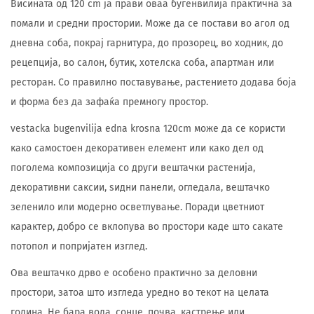
Висината од 120 cm ја прави оваа бугенвилија практична за
помали и средни простории. Може да се постави во агол од
дневна соба, покрај гарнитура, до прозорец, во ходник, до
рецепција, во салон, бутик, хотелска соба, апартман или
ресторан. Со правилно поставување, растението додава боја
и форма без да зафаќа премногу простор.
vestacka bugenvilija edna krosna 120cm може да се користи
како самостоен декоративен елемент или како дел од
поголема композиција со други вештачки растенија,
декоративни саксии, ѕидни панели, огледала, вештачко
зеленило или модерно осветлување. Поради цветниот
карактер, добро се вклопува во простори каде што сакате
потопол и попријатен изглед.
Ова вештачко дрво е особено практично за деловни
простори, затоа што изгледа уредно во текот на целата
година. Не бара вода, сонце, почва, кастрење или