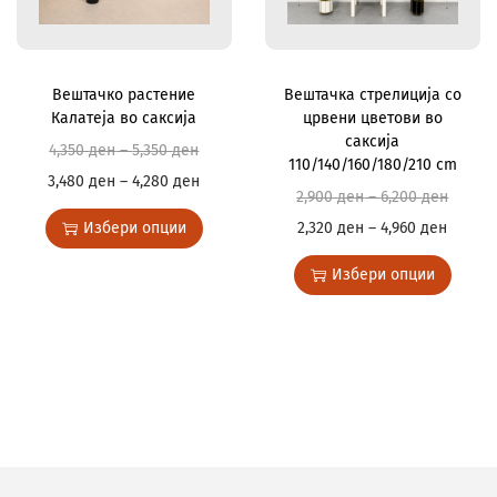
Вештачко растение
Вештачка стрелиција со
Калатеја во саксија
црвени цветови во
саксија
4,350
ден
–
5,350
ден
110/140/160/180/210 cm
3,480
ден
–
4,280
ден
2,900
ден
–
6,200
ден
Избери опции
2,320
ден
–
4,960
ден
Избери опции