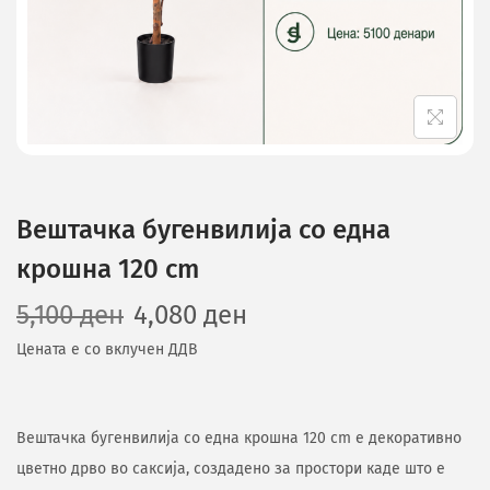
Вештачка бугенвилија со една
крошна 120 cm
5,100
ден
4,080
ден
Цената е со вклучен ДДВ
Вештачка бугенвилија со една крошна 120 cm е декоративно
цветно дрво во саксија, создадено за простори каде што е