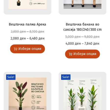
Вештачка палма Арека
Вештачка банана во
саксија 180/240/300 cm
2,600
ден
–
8,100
ден
5,000
ден
–
9,800
ден
2,080
ден
–
6,480
ден
4,000
ден
–
7,840
ден
Избери опции
Избери опции
Sale!
Sale!