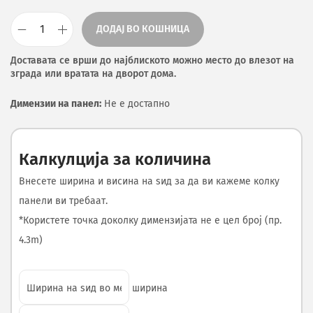
ДОДАЈ ВО КОШНИЦА
Доставата се врши до најблиското можно место до влезот на
зграда или вратата на дворот дома.
Димензии на панел:
Не е достапно
Калкулција за количина
Внесете ширина и висина на ѕид за да ви кажеме колку
панели ви требаат.
*Користете точка доколку димензијата не е цел број (пр.
4.3m)
ширина