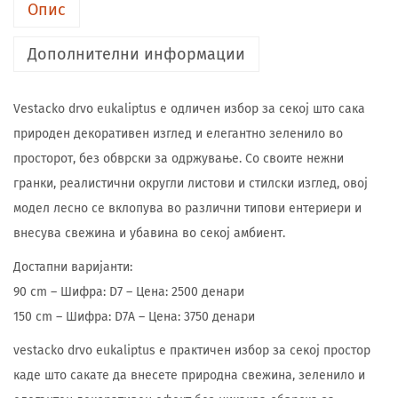
Опис
Дополнителни информации
Vestacko drvo eukaliptus е одличен избор за секој што сака
природен декоративен изглед и елегантно зеленило во
просторот, без обврски за одржување. Со своите нежни
гранки, реалистични округли листови и стилски изглед, овој
модел лесно се вклопува во различни типови ентериери и
внесува свежина и убавина во секој амбиент.
Достапни варијанти:
90 cm – Шифра: D7 – Цена: 2500 денари
150 cm – Шифра: D7A – Цена: 3750 денари
vestacko drvo eukaliptus е практичен избор за секој простор
каде што сакате да внесете природна свежина, зеленило и