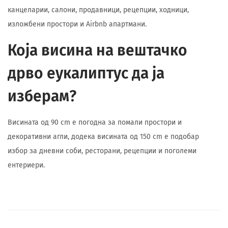
канцеларии, салони, продавници, рецепции, ходници,
изложбени простори и Airbnb апартмани.
Која висина на вештачко
дрво еукалиптус да ја
изберам?
Висината од 90 cm е погодна за помали простори и
декоративни агли, додека висината од 150 cm е подобар
избор за дневни соби, ресторани, рецепции и поголеми
ентериери.