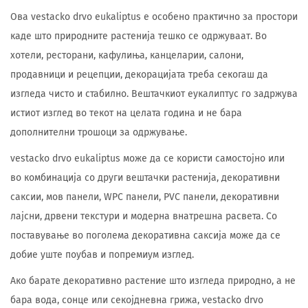
Ова vestacko drvo eukaliptus е особено практично за простори
каде што природните растенија тешко се одржуваат. Во
хотели, ресторани, кафулиња, канцеларии, салони,
продавници и рецепции, декорацијата треба секогаш да
изгледа чисто и стабилно. Вештачкиот еукалиптус го задржува
истиот изглед во текот на целата година и не бара
дополнителни трошоци за одржување.
vestacko drvo eukaliptus може да се користи самостојно или
во комбинација со други вештачки растенија, декоративни
саксии, мов панели, WPC панели, PVC панели, декоративни
лајсни, дрвени текстури и модерна внатрешна расвета. Со
поставување во поголема декоративна саксија може да се
добие уште поубав и попремиум изглед.
Ако барате декоративно растение што изгледа природно, а не
бара вода, сонце или секојдневна грижа, vestacko drvo