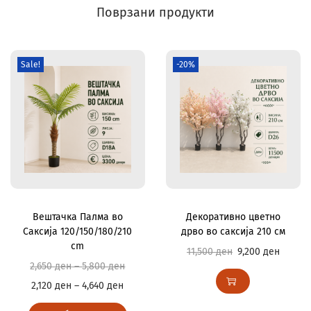
Поврзани продукти
Sale!
-20%
Вештачка Палма во
Декоративно цветно
Саксија 120/150/180/210
дрво во саксија 210 см
cm
11,500
ден
9,200
ден
2,650
ден
–
5,800
ден
2,120
ден
–
4,640
ден