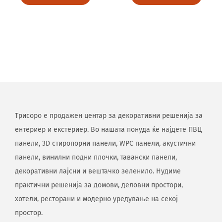
Трисоро е продажен центар за декоративни решенија за
ентериер и екстериер. Во нашата понуда ќе најдете ПВЦ
панели, 3D стиропорни панели, WPC панели, акустични
панели, винилни подни плочки, тавански панели,
декоративни лајсни и вештачко зеленило. Нудиме
практични решенија за домови, деловни простори,
хотели, ресторани и модерно уредување на секој
простор.