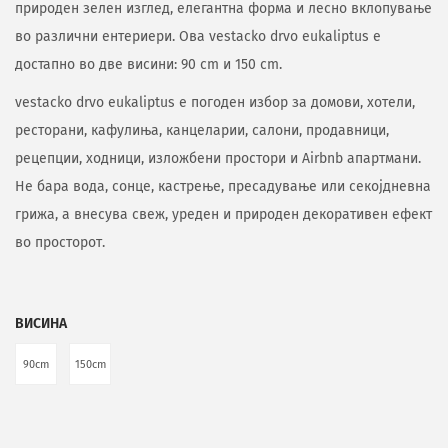
природен зелен изглед, елегантна форма и лесно вклопување
во различни ентериери. Ова vestacko drvo eukaliptus е
достапно во две висини: 90 cm и 150 cm.
vestacko drvo eukaliptus е погоден избор за домови, хотели,
ресторани, кафулиња, канцеларии, салони, продавници,
рецепции, ходници, изложбени простори и Airbnb апартмани.
Не бара вода, сонце, кастрење, пресадување или секојдневна
грижа, а внесува свеж, уреден и природен декоративен ефект
во просторот.
ВИСИНА
90cm
150cm