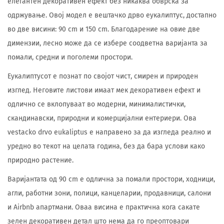
елегантен декоративен ефект без никаква обврска за
одржување. Овој модел е вештачко дрво еукалиптус, достапно
во две висини: 90 cm и 150 cm. Благодарение на овие две
димензии, лесно може да се избере соодветна варијанта за
помали, средни и поголеми простори.
Еукалиптусот е познат по својот чист, смирен и природен
изглед. Неговите листови имаат мек декоративен ефект и
одлично се вклопуваат во модерни, минималистички,
скандинавски, природни и комерцијални ентериери. Ова
vestacko drvo eukaliptus е направено за да изгледа реално и
уредно во текот на целата година, без да бара услови како
природно растение.
Варијантата од 90 cm е одлична за помали простори, ходници,
агли, работни зони, полици, канцеларии, продавници, салони
и Airbnb апартмани. Оваа висина е практична кога сакате
зелен декоративен детал што нема да го преоптовари