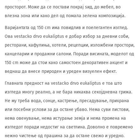
просторот. Може да се постави покрај ѕид, до мебел, во
влезна зона или како дел од помала зелена композиција.
Варијантата од 150 cm има повидлив и поелегантен изглед.
Ова vestacko drvo eukaliptus е добар избор за дневни соби,
ресторани, кафулиња, хотели, рецепции, изложбени простори,
канцеларии и продажни салони. Поради висината, моделот од
150 cm може да стои како самостоен декоративен акцент и
веднаш да внесе природен и уреден визуелен ефект.
Главната предност на vestacko drvo eukaliptus е тоа што
изгледа многу реално, а не бара никаква секојдневна грижа.
Не му треба вода, сонце, кастрење, пресадување, прихрана
или посебни услови за да остане убаво. Нема суви листови,
нема овенување, нема истурање земја и нема промена на
изгледот поради недостиг на светлина. Доволно е повремено
нежно чистење од прашина за да остане свежо и уредно.