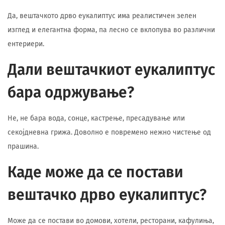
Да, вештачкото дрво еукалиптус има реалистичен зелен
изглед и елегантна форма, па лесно се вклопува во различни
ентериери.
Дали вештачкиот еукалиптус
бара одржување?
Не, не бара вода, сонце, кастрење, пресадување или
секојдневна грижа. Доволно е повремено нежно чистење од
прашина.
Каде може да се постави
вештачко дрво еукалиптус?
Може да се постави во домови, хотели, ресторани, кафулиња,