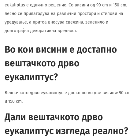
eukaliptus е одлично решение. Со висини од 90 cm и 150 cm,
лесно се прилагодува на различни простори и стилови на
уредување, а притоа внесува свежина, зеленило и
долготрајна декоративна вредност.
Во кои висини е достапно
вештачкото дрво
еукалиптус?
Вештачкото дрво еукалиптус е достапно во две висини: 90 cm
и 150 cm.
Дали вештачкото дрво
еукалиптус изгледа реално?