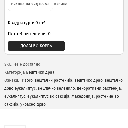
висина
Квадратура: 0 m²
Потребни панели: 0
ДОДАЈ ВО КОРПА
SKU:
Не е достапно
Категорија
Вештачки дрва
Ознаки:
Trisoro
,
вештачки растенија
,
вештачко дрво
,
вештачко
дрво еукалиптус
,
вештачко зеленило
,
декоративни растенија
,
еукалиптус
,
еукалиптус во саксија
,
Македонија
,
растение во
саксија
,
украсно дрво