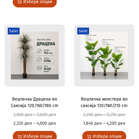
Избери опции
Sale!
Sale!
Вештачка Драцена во
Вештачка монстера во
Саксија 120/160/180 cm
саксија 120/160/210 cm
2,900
ден
–
5,000
ден
2,300
ден
–
5,250
ден
2,320
ден
–
4,000
ден
1,840
ден
–
4,200
ден
Избери опции
Избери опции