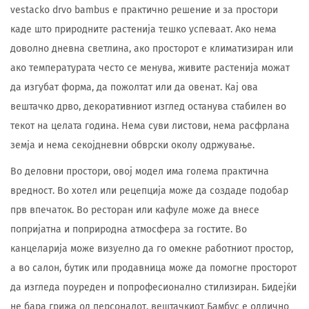
vestacko drvo bambus е практично решение и за простори
каде што природните растенија тешко успеваат. Ако нема
доволно дневна светлина, ако просторот е климатизиран или
ако температурата често се менува, живите растенија можат
да изгубат форма, да пожолтат или да овенат. Кај ова
вештачко дрво, декоративниот изглед останува стабилен во
текот на целата година. Нема суви листови, нема расфрлана
земја и нема секојдневни обврски околу одржување.
Во деловни простори, овој модел има голема практична
вредност. Во хотел или рецепција може да создаде подобар
прв впечаток. Во ресторан или кафуле може да внесе
попријатна и поприродна атмосфера за гостите. Во
канцеларија може визуелно да го омекне работниот простор,
а во салон, бутик или продавница може да помогне просторот
да изгледа поуреден и попрофесионално стилизиран. Бидејќи
не бара грижа од персоналот, вештачкиот Бамбус е одлично