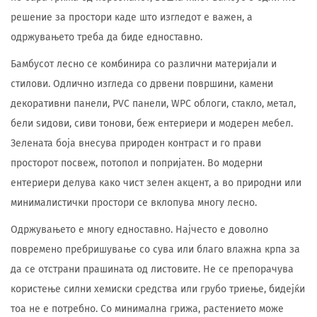
решение за простори каде што изгледот е важен, а
одржувањето треба да биде едноставно.
Бамбусот лесно се комбинира со различни материјали и
стилови. Одлично изгледа со дрвени површини, камени
декоративни панели, PVC панели, WPC облоги, стакло, метал,
бели ѕидови, сиви тонови, беж ентериери и модерен мебел.
Зелената боја внесува природен контраст и го прави
просторот посвеж, потопол и попријатен. Во модерни
ентериери делува како чист зелен акцент, а во природни или
минималистички простори се вклопува многу лесно.
Одржувањето е многу едноставно. Најчесто е доволно
повремено пребришување со сува или благо влажна крпа за
да се отстрани прашината од листовите. Не се препорачува
користење силни хемиски средства или грубо триење, бидејќи
тоа не е потребно. Со минимална грижа, растението може