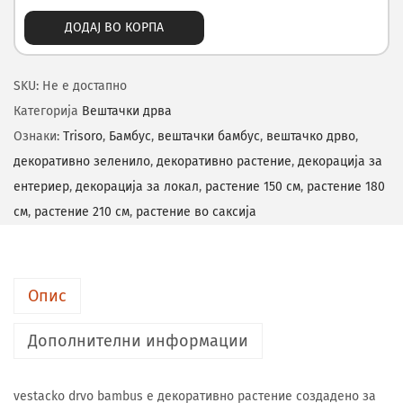
ДОДАЈ ВО КОРПА
SKU:
Не е достапно
Категорија
Вештачки дрва
Ознаки:
Trisoro
,
Бамбус
,
вештачки бамбус
,
вештачко дрво
,
декоративно зеленило
,
декоративно растение
,
декорација за
ентериер
,
декорација за локал
,
растение 150 см
,
растение 180
см
,
растение 210 см
,
растение во саксија
Опис
Дополнителни информации
vestacko drvo bambus е декоративно растение создадено за