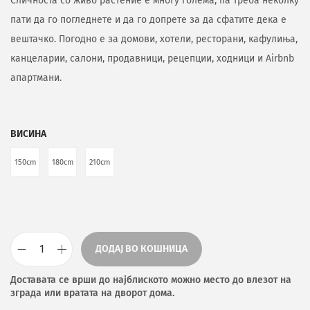
Сличноста со живо растение е многу голема, па треба неколку
пати да го погледнете и да го допрете за да сфатите дека е
вештачко. Погодно е за домови, хотели, ресторани, кафулиња,
канцеларии, салони, продавници, рецепции, ходници и Airbnb
апартмани.
ВИСИНА
150cm
180cm
210cm
ДОДАЈ ВО КОШНИЦА
Доставата се врши до најблиското можно место до влезот на
зграда или вратата на дворот дома.