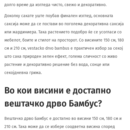
долго време да изгледа чисто, свежо и декоративно.
Доколку сакате уште поубав финален изглед, основната
саксија може да се постави во поголема декоративна саксија
или жардиниера. Така растението подобро ќе се усогласи со
мебелот, боите и стилот на просторот. Со висините 150 см, 180
см и 210 см, vestacko drvo bambus е практичен избор за секој
што сака природен зелен ефект, голема сличност со живо
растение и декоративно решение без вода, сонце или
секојдневна грижа.
Во кои висини е достапно
вештачко дрво Бамбус?
Вештачко дрво Бамбус е достапно во висини 150 см, 180 см и
210 см. Така може да се избере соодветна висина според