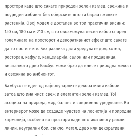
простори каде што сакате природен зелен изглед, свежина и
поуреден амбиент без обврските што ги бараат живите
растенија. Овој модел е достапен во три практични висини:
150 см, 180 см и 210 см, што овозможува лесен избор според
големината на просторот и декоративниот ефект што сакате
да го постигнете. Без разлика дали уредувате дом, хотел,
ресторан, кафуле, канцеларија, салон или продавница,
вештачкото дрво Бамбус може брзо да внесе природна мекост
и свежина во амбиентот.
Бамбусот е еден од најпопуларните декоративни избори
затоа што има чист, свеж и елегантен зелен изглед. Тој
асоцира на природа, мир, баланс и современо уредување. Во
ентериерот може да создаде чувство на леснотија и природна
хармонија, особено во простори каде што има многу рамни
линии, неутрални бои, стакло, метал, дрво или декоративни