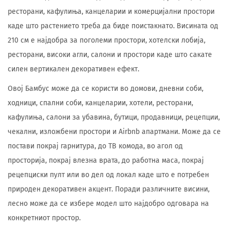
ресторани, кафулиња, канцеларии и комерцијални простори
каде што растението треба да биде поистакнато. Висината од
210 см е најдобра за поголеми простори, хотелски лобија,
ресторани, високи агли, салони и простори каде што сакате
силен вертикален декоративен ефект.
Овој Бамбус може да се користи во домови, дневни соби,
ходници, спални соби, канцеларии, хотели, ресторани,
кафулиња, салони за убавина, бутици, продавници, рецепции,
чекални, изложбени простори и Airbnb апартмани. Може да се
постави покрај гарнитура, до ТВ комода, во агол од
просторија, покрај влезна врата, до работна маса, покрај
рецепциски пулт или во дел од локал каде што е потребен
природен декоративен акцент. Поради различните висини,
лесно може да се избере модел што најдобро одговара на
конкретниот простор.