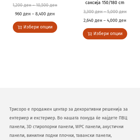
саксија 150/180 cm
1,200
ден
–
10,500
ден
3,300
ден
–
5,000
ден
960
ден
–
8,400
ден
2,640
ден
–
4,000
ден
Избери опции
Избери опции
Трисоро е продажен центар за декоративни решенија за
ентериер и екстериер. Во нашата понуда ќе најдете ПВЦ
панели, 3D стиропорни панели, WPC панели, акустични
панели, винилни подни плочки, тавански панели,