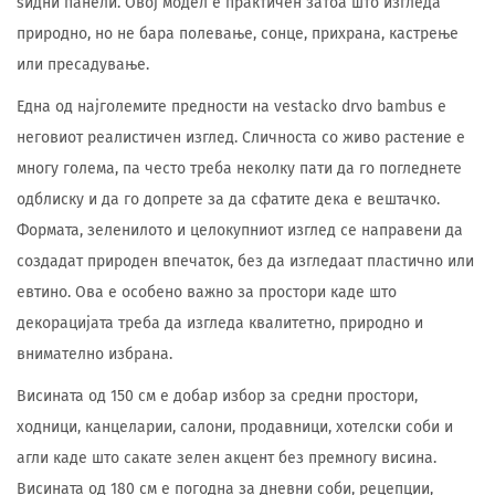
ѕидни панели. Овој модел е практичен затоа што изгледа
природно, но не бара полевање, сонце, прихрана, кастрење
или пресадување.
Една од најголемите предности на vestacko drvo bambus е
неговиот реалистичен изглед. Сличноста со живо растение е
многу голема, па често треба неколку пати да го погледнете
одблиску и да го допрете за да сфатите дека е вештачко.
Формата, зеленилото и целокупниот изглед се направени да
создадат природен впечаток, без да изгледаат пластично или
евтино. Ова е особено важно за простори каде што
декорацијата треба да изгледа квалитетно, природно и
внимателно избрана.
Висината од 150 см е добар избор за средни простори,
ходници, канцеларии, салони, продавници, хотелски соби и
агли каде што сакате зелен акцент без премногу висина.
Висината од 180 см е погодна за дневни соби, рецепции,