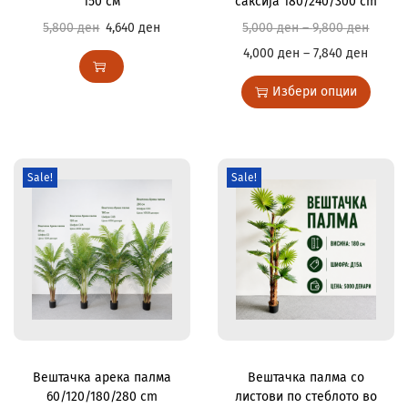
150 см
саксија 180/240/300 cm
5,800
ден
4,640
ден
5,000
ден
–
9,800
ден
4,000
ден
–
7,840
ден
Избери опции
Sale!
Sale!
Вештачка арека палма
Вештачка палма со
60/120/180/280 cm
листови по стеблото во