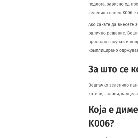
подлога, зависно од пр
зеленило панел K006 е
Ако сакате да внесете з
одлично решение. Вешта
просторот поубав и попр
комплицирано одржува
За што се 
Вештачко зеленило пане
хотели, салони, канцел
Која е дим
K006?