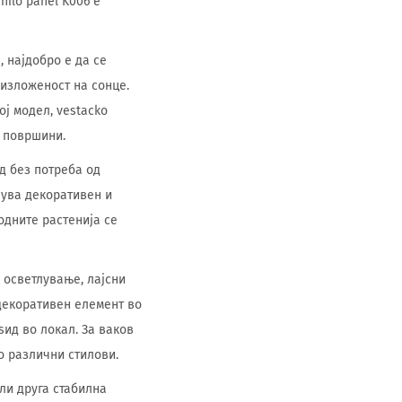
ilo panel K006 е
 најдобро е да се
 изложеност на сонце.
ј модел, vestacko
и површини.
д без потреба од
нува декоративен и
одните растенија се
 осветлување, лајсни
 декоративен елемент во
ѕид во локал. За ваков
во различни стилови.
ли друга стабилна