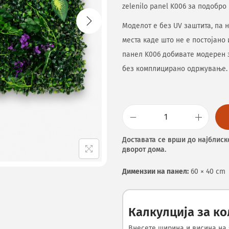
zelenilo panel K006 за подобро
Моделот е без UV заштита, па 
места каде што не е постојано
панел K006 добивате модерен 
без комплицирано одржување.
Доставата се врши до најблиск
дворот дома.
Димензии на панел:
60 × 40 cm
Калкулција за к
Внесете ширина и висина на 