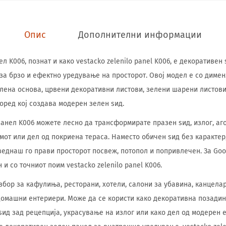
Опис
Дополнителни информации
 K006, познат и како vestacko zelenilo panel K006, е декоративен 
за брзо и ефектно уредување на просторот. Овој модел е со дименз
елена основа, црвени декоративни листови, зелени шарени листови
оред кој создава модерен зелен ѕид.
анел K006 можете лесно да трансформирате празен ѕид, излог, аго
мот или дел од покриена тераса. Наместо обичен ѕид без карактер
веднаш го прави просторот посвеж, потопол и попривлечен. За Goo
и со точниот поим vestacko zelenilo panel K006.
збор за кафулиња, ресторани, хотели, салони за убавина, канцела
домашни ентериери. Може да се користи како декоративна позадин
 ѕид зад рецепција, украсување на излог или како дел од модерен