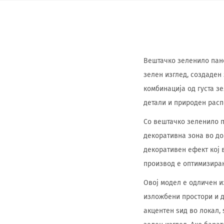
Вештачко зеленило панел
зелен изглед, создаден 
комбинација од густа з
детали и природен расп
Со вештачко зеленило п
декоративна зона во до
декоративен ефект кој 
производ е оптимизиран 
Овој модел е одличен и
изложбени простори и 
акцентен ѕид во локал,