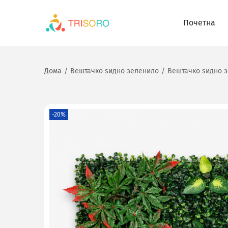
Почетна
Дома
/
Вештачко ѕидно зеленило
/
Вештачко ѕидно з
-20%