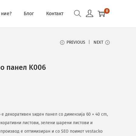
0
 ние?
Блог
Контакт
PREVIOUS
NEXT
о панел K006
е декоративен ѕиден панел со димензија 60 × 40 cm,
екоративни листови, зелени шарени листови и
 производ е оптимизиран и со SEO поимот vestacko