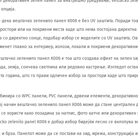
е декоративен зелен панел за внатрешно уредување, vestacko zelen
 опција.
 дека вештачко зеленило панел K006 е без UV заштита. Поради тоа,
ростори или на покриени места каде што нема постојана директна
 со директно сонце, подобар избор се моделите со UV заштита. Ово
наменет главно за ентериер, излози, локали и покриени декоративн
ештачко зеленило панел K006 е тоа што создава ефект на зелен ѕи
да, земја, сончева светлина или редовно кастрење. Изгледот оста
ата година, што го прави одличен избор за простори каде што прир
бинира со WPC панели, PVC панели, дрвени елементи, декоративно
тој начин вештачко зеленило панел K006 може да стане централен
 се користи како позадина за натпис, фото катче или декоративен 
cko zelenilo panel K006 е добар избор бидејќи лесно се вклопува 
и брза. Панелот може да се постави на ѕид, мрежа, конструкција и