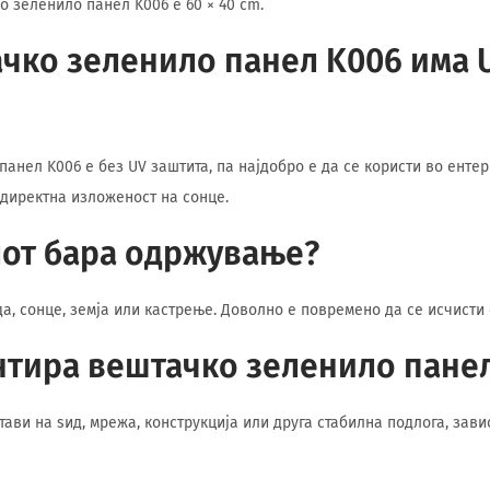
о зеленило панел K006 е 60 × 40 cm.
чко зеленило панел K006 има 
панел K006 е без UV заштита, па најдобро е да се користи во енте
 директна изложеност на сонце.
лот бара одржување?
да, сонце, земја или кастрење. Доволно е повремено да се исчисти
нтира вештачко зеленило пане
ави на ѕид, мрежа, конструкција или друга стабилна подлога, зави