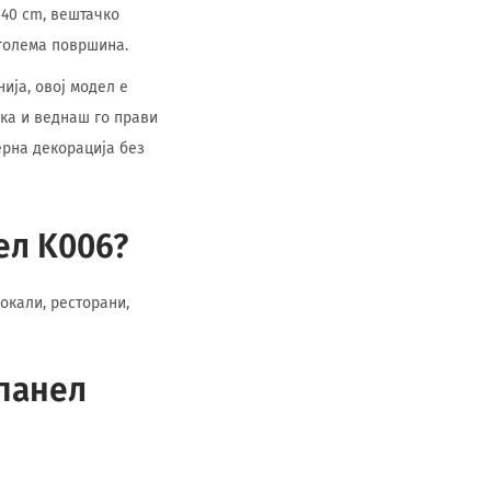
 40 cm, вештачко
голема површина.
ија, овој модел е
ка и веднаш го прави
ерна декорација без
ел K006?
окали, ресторани,
 панел