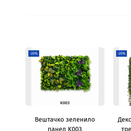
-20%
-20%
Вештачко зеленило
Дек
панел K003
тре