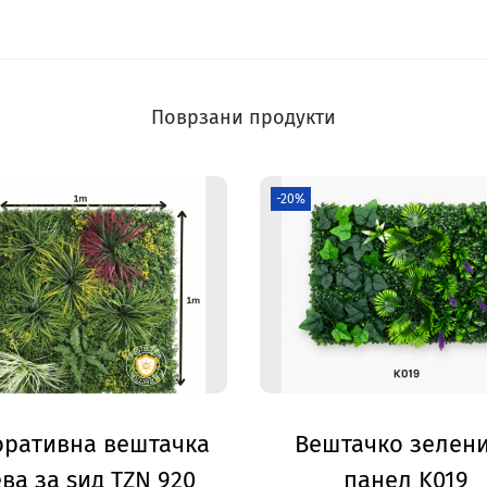
Поврзани продукти
-20%
оративна вештачка
Вештачко зелен
ва за ѕид TZN 920
панел K019