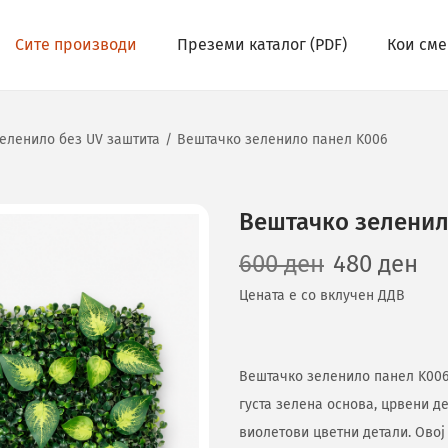
Сите производи
Преземи каталог (PDF)
Кои сме
еленило без UV заштита
/
Вештачко зеленило панел K006
Вештачко зеленил
600
ден
480
ден
Цената е со вклучен ДДВ
Вештачко зеленило панел K006 
густа зелена основа, црвени д
виолетови цветни детали. Овој