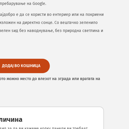
 пребарување на Google.
најдобро е да се користи во ентериер или на покриени
 изложен на директно сонце. Со вештачко зеленило
зелен ѕид без наводнување, без природна светлина и
ДОДАЈ ВО КОШНИЦА
ото можно место до влезот на зграда или вратата на
оличина
ѕид за да ви кажеме колку панели ви требаат.