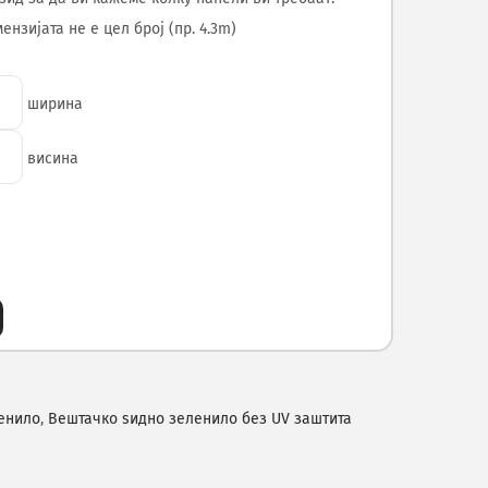
нзијата не е цел број (пр. 4.3m)
ширина
висина
енило
,
Вештачко ѕидно зеленило без UV заштита