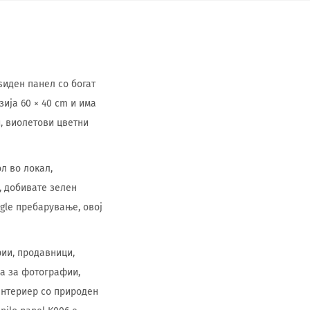
ѕиден панел со богат
ија 60 × 40 cm и има
, виолетови цветни
л во локал,
, добивате зелен
gle пребарување, овој
рии, продавници,
а за фотографии,
 ентериер со природен