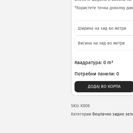
*Користете точка доколку диме
Квадратура: 0 m²
Потребни панели: 0
ДОДАЈ ВО КОРПА
SKU:
K006
Категории
Вештачко ѕидно зел