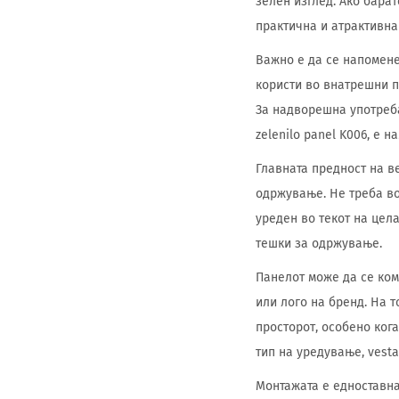
зелен изглед. Ако барат
практична и атрактивна
Важно е да се напомене
користи во внатрешни п
За надворешна употреба
zelenilo panel K006, е 
Главната предност на в
одржување. Не треба во
уреден во текот на цел
тешки за одржување.
Панелот може да се ком
или лого на бренд. На 
просторот, особено кога
тип на уредување, vesta
Монтажата е едноставна 