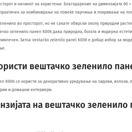
осторот и начинот на користење. Благодарение на димензијата 60 ×
 практичен за комбинирање на повеќе парчиња и покривање на по
еленило во просторот, но не сакате обврски околу природни растен
чко зеленило панел K006 дава природна, богата и модерна естети
ивлечен. Затоа vestacko zelenilo panel K006 е добар избор за мод
ње.
користи вештачко зеленило пан
л K006 се користи за декоративно уредување на ѕидови, излози, л
арии и домашни ентериери.
ензијата на вештачко зеленило