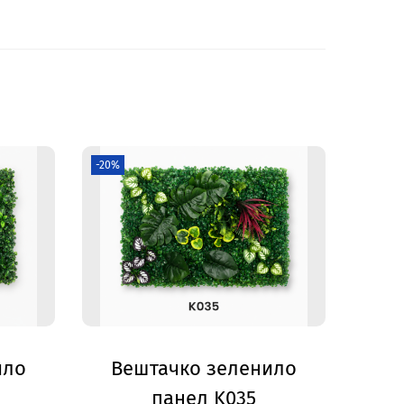
-20%
ило
Вештачко зеленило
панел K035