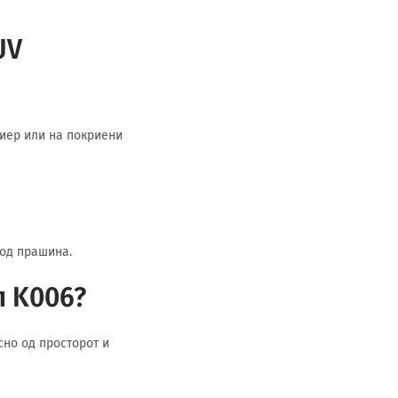
UV
риер или на покриени
 од прашина.
л K006?
сно од просторот и