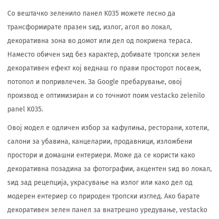
Со вештачко зеленило панел K035 можете лесно да
трансформирате празен ѕид, излог, агол во локал,
декоративна зона во домот или дел од покриена тераса.
Наместо обичен ѕид без карактер, добивате тропски зелен
декоративен ефект кој веднаш го прави просторот посвеж,
потопол и попривлечен. За Google пребарување, овој
производ е оптимизиран и со точниот поим vestacko zelenilo
panel K035.
Овој модел е одличен избор за кафулиња, ресторани, хотели,
салони за убавина, канцеларии, продавници, изложбени
простори и домашни ентериери. Може да се користи како
декоративна позадина за фотографии, акцентен ѕид во локал,
ѕид зад рецепција, украсување на излог или како дел од
модерен ентериер со природен тропски изглед. Ако барате
декоративен зелен панел за внатрешно уредување, vestacko