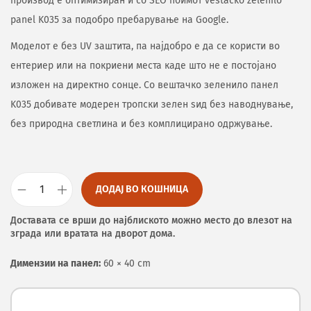
производ е оптимизиран и со SEO поимот vestacko zelenilo
panel K035 за подобро пребарување на Google.
Моделот е без UV заштита, па најдобро е да се користи во
ентериер или на покриени места каде што не е постојано
изложен на директно сонце. Со вештачко зеленило панел
K035 добивате модерен тропски зелен ѕид без наводнување,
без природна светлина и без комплицирано одржување.
ДОДАЈ ВО КОШНИЦА
Доставата се врши до најблиското можно место до влезот на
зграда или вратата на дворот дома.
Димензии на панел:
60 × 40 cm