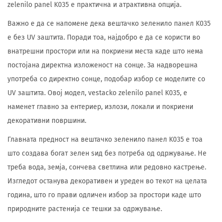
zelenilo panel K035 е практична и атрактивна опција.
Важно е да се напомене дека вештачко зеленило панел K035
е без UV заштита. Поради тоа, најдобро е да се користи во
внатрешни простори или на покриени места каде што нема
постојана директна изложеност на сонце. За надворешна
употреба со директно сонце, подобар избор се моделите со
UV заштита. Овој модел, vestacko zelenilo panel K035, е
наменет главно за ентериер, излози, локали и покриени
декоративни површини.
Главната предност на вештачко зеленило панел K035 е тоа
што создава богат зелен ѕид без потреба од одржување. Не
треба вода, земја, сончева светлина или редовно кастрење.
Изгледот останува декоративен и уреден во текот на целата
година, што го прави одличен избор за простори каде што
природните растенија се тешки за одржување.