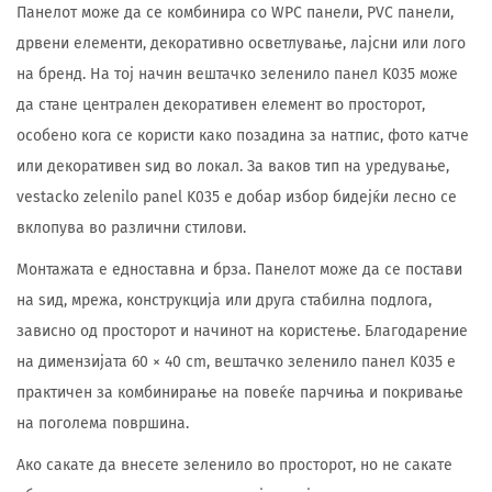
Панелот може да се комбинира со WPC панели, PVC панели,
дрвени елементи, декоративно осветлување, лајсни или лого
на бренд. На тој начин вештачко зеленило панел K035 може
да стане централен декоративен елемент во просторот,
особено кога се користи како позадина за натпис, фото катче
или декоративен ѕид во локал. За ваков тип на уредување,
vestacko zelenilo panel K035 е добар избор бидејќи лесно се
вклопува во различни стилови.
Монтажата е едноставна и брза. Панелот може да се постави
на ѕид, мрежа, конструкција или друга стабилна подлога,
зависно од просторот и начинот на користење. Благодарение
на димензијата 60 × 40 cm, вештачко зеленило панел K035 е
практичен за комбинирање на повеќе парчиња и покривање
на поголема површина.
Ако сакате да внесете зеленило во просторот, но не сакате