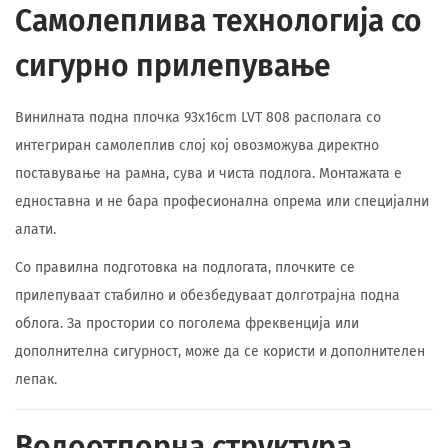
Самолеплива технологија со
сигурно прилепување
Винилната подна плочка 93x16cm LVT 808 располага со
интегриран самолеплив слој кој овозможува директно
поставување на рамна, сува и чиста подлога. Монтажата е
едноставна и не бара професионална опрема или специјални
алати.
Со правилна подготовка на подлогата, плочките се
прилепуваат стабилно и обезбедуваат долготрајна подна
облога. За простории со поголема фреквенција или
дополнителна сигурност, може да се користи и дополнителен
лепак.
Водоотпорна структура