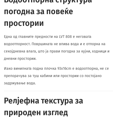
погодна за повеќе
простории
Една од главните предности на LVT 808 е неговата
водоотпорност. Површината не впива вода и е отпорна на
секојдневна влага, што ја прави погодна за кујни, ходници и
дневни простории.
Иако винилната подна плочка 93x16cm е водоотпорна, не се
препорачува за туш кабини или простории со постојано
задржување вода.
Релјефна текстура за
природен изглед