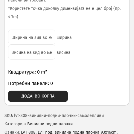
панели ви требаат.
*Користете точка доколку димензијата не е цел број (пр.
4.3m)
ширина
висина
Квадратура: 0 m²
Потребни панели: 0
ДОДАЈ ВО КОРПА
SKU:
lvt-808-винилни-подни-плочки-самолепливи
Категорија
Винилни подни плочки
Ознаки:
LVT 808
,
LVT под
,
винилна подна плочка 93x16cm
,