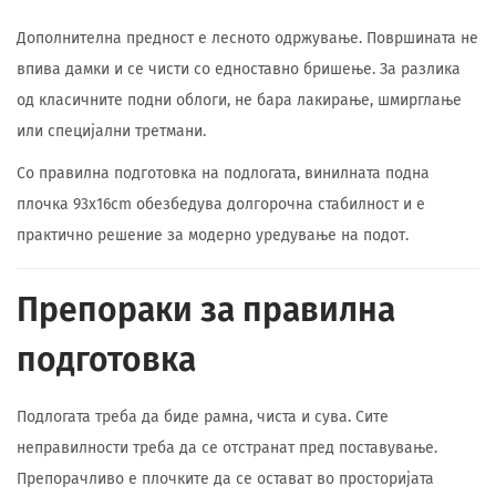
Дополнителна предност е лесното одржување. Површината не
впива дамки и се чисти со едноставно бришење. За разлика
од класичните подни облоги, не бара лакирање, шмирглање
или специјални третмани.
Со правилна подготовка на подлогата, винилната подна
плочка 93x16cm обезбедува долгорочна стабилност и е
практично решение за модерно уредување на подот.
Препораки за правилна
подготовка
Подлогата треба да биде рамна, чиста и сува. Сите
неправилности треба да се отстранат пред поставување.
Препорачливо е плочките да се остават во просторијата