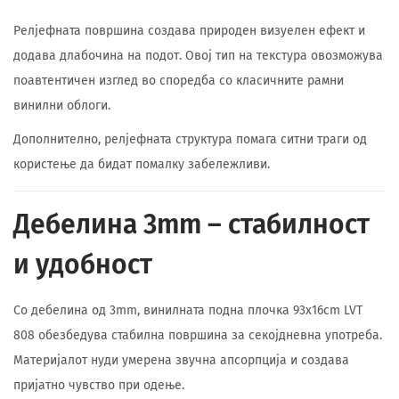
Релјефната површина создава природен визуелен ефект и
додава длабочина на подот. Овој тип на текстура овозможува
поавтентичен изглед во споредба со класичните рамни
винилни облоги.
Дополнително, релјефната структура помага ситни траги од
користење да бидат помалку забележливи.
Дебелина 3mm – стабилност
и удобност
Со дебелина од 3mm, винилната подна плочка 93x16cm LVT
808 обезбедува стабилна површина за секојдневна употреба.
Материјалот нуди умерена звучна апсорпција и создава
пријатно чувство при одење.