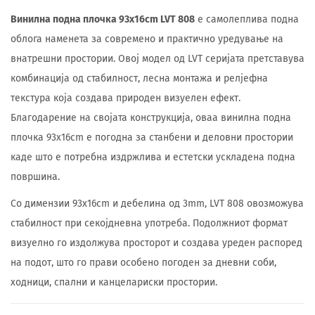
Винилна подна плочка 93x16cm LVT 808
е самолеплива подна
облога наменета за современо и практично уредување на
внатрешни простории. Овој модел од LVT серијата претставува
комбинација од стабилност, лесна монтажа и релјефна
текстура која создава природен визуелен ефект.
Благодарение на својата конструкција, оваа винилна подна
плочка 93x16cm е погодна за станбени и деловни простории
каде што е потребна издржлива и естетски ускладена подна
површина.
Со димензии 93x16cm и дебелина од 3mm, LVT 808 овозможува
стабилност при секојдневна употреба. Подолжниот формат
визуелно го издолжува просторот и создава уреден распоред
на подот, што го прави особено погоден за дневни соби,
ходници, спални и канцелариски простории.