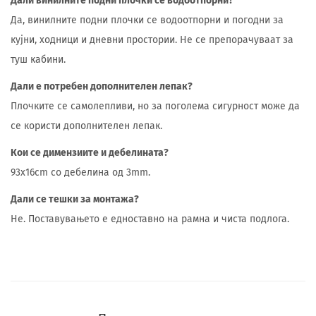
Дали винилните подни плочки се водоотпорни?
Да, винилните подни плочки се водоотпорни и погодни за
кујни, ходници и дневни простории. Не се препорачуваат за
туш кабини.
Дали е потребен дополнителен лепак?
Плочките се самолепливи, но за поголема сигурност може да
се користи дополнителен лепак.
Кои се димензиите и дебелината?
93x16cm со дебелина од 3mm.
Дали се тешки за монтажа?
Не. Поставувањето е едноставно на рамна и чиста подлога.