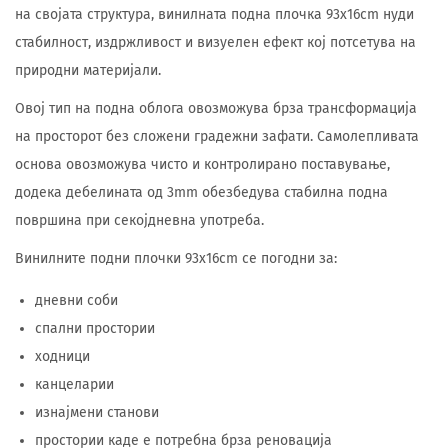
на својата структура, винилната подна плочка 93x16cm нуди
стабилност, издржливост и визуелен ефект кој потсетува на
природни материјали.
Овој тип на подна облога овозможува брза трансформација
на просторот без сложени градежни зафати. Самолепливата
основа овозможува чисто и контролирано поставување,
додека дебелината од 3mm обезбедува стабилна подна
површина при секојдневна употреба.
Винилните подни плочки 93x16cm се погодни за:
дневни соби
спални простории
ходници
канцеларии
изнајмени станови
простории каде е потребна брза реновација