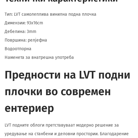
Тип: LVT самолеплива винилна подна плочка
Димензии: 93x16cm
Дебелина: 3mm
Површина: релјефна
Водоотпорна
Наменета за внатрешна употреба
Предности на LVT подни
плочки во современ
ентериер
LVT подните облоги претставуваат модерно решение за
уредување на станбени и деловни простории. Благодарение