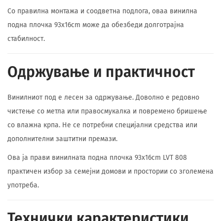
Со правилна монтажа и соодветна подлога, оваа винилна
подна плочка 93x16cm може да обезбеди долготрајна
стабилност.
Одржување и практичност
Винилниот под е лесен за одржување. Доволно е редовно
чистење со метла или правосмукалка и повремено бришење
со влажна крпа. Не се потребни специјални средства или
дополнителни заштитни премази.
Ова ја прави винилната подна плочка 93x16cm LVT 808
практичен избор за семејни домови и простории со зголемена
употреба.
Технички карактеристики