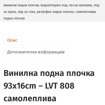
винилни подни плочки
,
водоотпорен под
,
лесна монтажа
,
под
за кујна
,
под за стан
,
релјефна подна плочка
,
самолеплива
подна плочка
Опис
Дополнителни информации
Винилна подна плочка
93x16cm – LVT 808
самолеплива