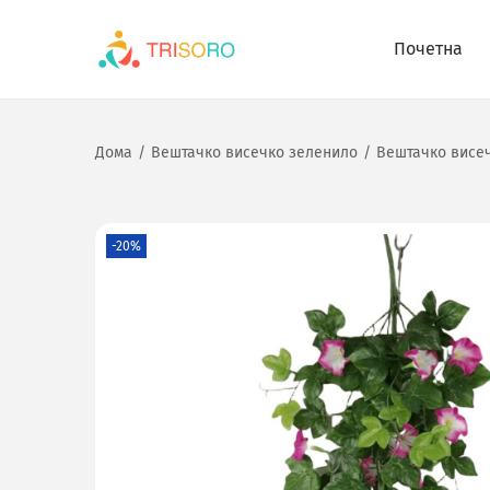
Почетна
Дома
/
Вештачко висечко зеленило
/
Вештачко висеч
-20%