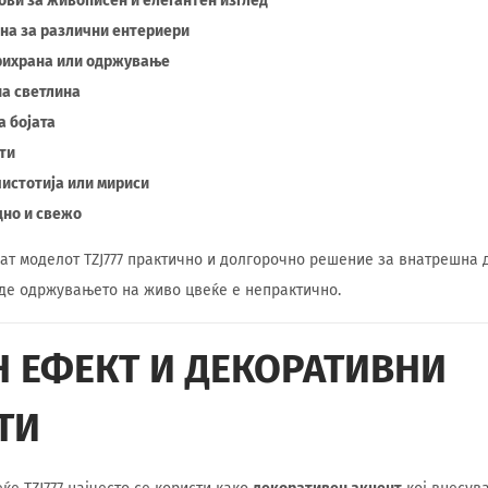
ови за живописен и елегантен изглед
на за различни ентериери
прихрана или одржување
на светлина
а бојата
ти
чистотија или мириси
дно и свежо
ат моделот TZJ777 практично и долгорочно решение за внатрешна 
де одржувањето на живо цвеќе е непрактично.
Н ЕФЕКТ И ДЕКОРАТИВНИ
ТИ