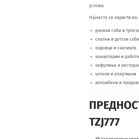
услови.
Најчесто се користи во:
дневни соби и трпез
спални и детски соб
ходници и скалишта
канцеларии и работн
кафулиња и рестора
хотели и апартмани
изложбени и продаж
ПРЕДНОС
TZJ777