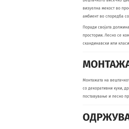
Вештачкото висечко цве
визуелна мекост во про
амбиент во споредба со
Поради својата должина
простории. Лесно се ко
скандинавски или класи
МОНТАЖА
Монтажата на вештачкот
со декоративни куки, д
поставување и лесно пр
ОДРЖУВА