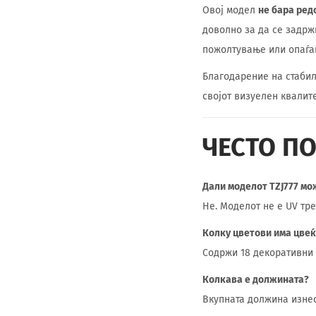
Овој модел
не бара ре
доволно за да се задрж
пожолтување или опаѓа
Благодарение на стабил
својот визуелен квалит
ЧЕСТО П
Дали моделот TZJ777 мо
Не. Моделот не е UV тр
Колку цветови има цве
Содржи 18 декоративни 
Колкава е должината?
Вкупната должина изнес