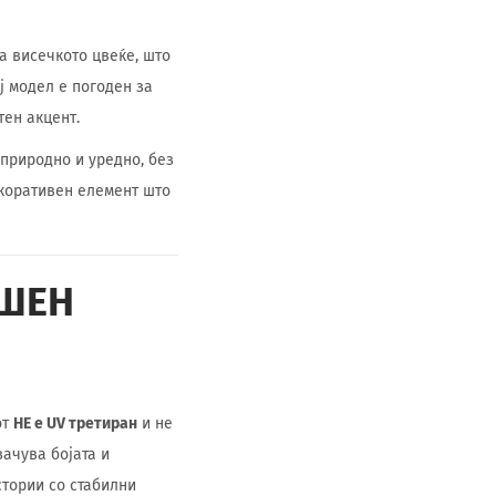
а висечкото цвеќе, што
ој модел е погоден за
тен акцент.
природно и уредно, без
екоративен елемент што
ЕШЕН
от
НЕ е UV третиран
и не
ачува бојата и
стории со стабилни