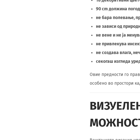
18 декоративни цвет
90 cm должина погод
не бара полевање, 
не зависи од природ
не вене и не ја менув
не привлекува инсек
не создава влага, не
секогаш изгледа уре
Овие предности го прав
особено во простори ка
ВИЗУЕЛЕ
МОЖНОС