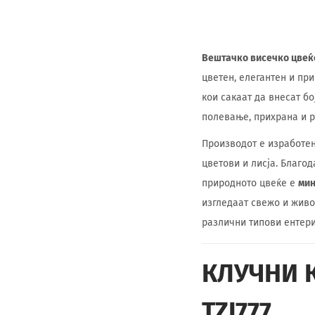
Вештачко висечко цвеќе
цветен, елегантен и пр
кои сакаат да внесат бо
полевање, прихрана и р
Производот е изработе
цветови и лисја. Благо
природното цвеќе е
ми
изгледаат свежо и живо
различни типови ентери
КЛУЧНИ 
TZJ777