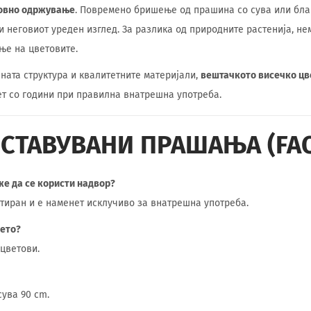
довно одржување
. Повремено бришење од прашина со сува или бла
и неговиот уреден изглед. За разлика од природните растенија, не
ње на цветовите.
ната структура и квалитетните материјали,
вештачкото висечко цв
ет со години при правилна внатрешна употреба.
ОСТАВУВАНИ ПРАШАЊА (FA
же да се користи надвор?
етиран и е наменет исклучиво за внатрешна употреба.
ќето?
цветови.
ува 90 cm.