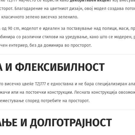
ќе TZJ777 најчесто се користи како
декоративен акцент
кој внесува
сторот. Благодарение на цветниот дизајн, овој модел создава пото
 класичното зелено висечко зеленило.
 од 90 cm, моделот е идеален за поставување над полици, маси, п
мбинира со различни стилови на уредување, како што се модерен, 
чен ентериер, без да доминира во просторот.
 И ФЛЕКСИБИЛНОСТ
о висечко цвеќе TZJ777 е едноставна и не бара специјализиран ала
ржачи или на постоечки конструкции. Лесната конструкција овозмо
еместување според потребите на просторот.
ЊЕ И ДОЛГОТРАЈНОСТ