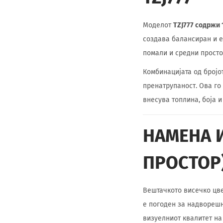
Моделот
TZJ777 содржи
создава балансиран и е
помали и средни просто
Комбинацијата од бројо
пренатрупаност. Ова го
внесува топлина, боја 
НАМЕНА 
ПРОСТОР
Вештачкото висечко цве
е погоден за надворешн
визуелниот квалитет на