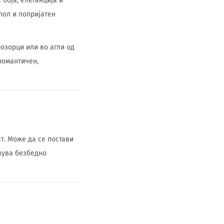
 боја, елеганција и
пол и попријатен
розорци или во агли од
романтичен,
т. Може да се постави
жува безбедно