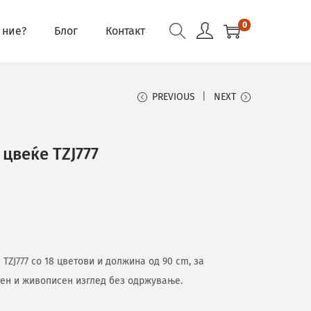
0
 ние?
Блог
Контакт
PREVIOUS
NEXT
цвеќе TZJ777
TZJ777 со 18 цветови и должина од 90 cm, за
тен и живописен изглед без одржување.