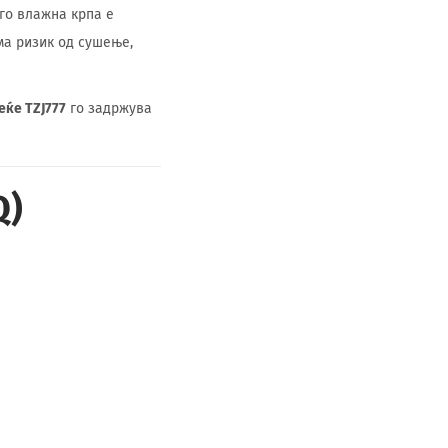
го влажна крпа е
ма ризик од сушење,
еќе TZJ777
го задржува
Q)