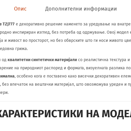
Опис
Дополнителни информации
 TZJ777
е декоративно решение наменето за уредување на внатре
иродно инспириран изглед, без потреба од одржување. Овој модел 
ја и живост во просторот, но без обврските што ги носи живото цве
едовна грижа.
н од
квалитетни синтетички материјали
со реалистична текстура и
дарение на природниот распоред и формата, визуелната разлика п
нимална
, особено кога е поставено како висечки декоративен елем
, без впечаток на вештачки материјал, што овозможува уреден и п
ери.
КАРАКТЕРИСТИКИ НА МОДЕ