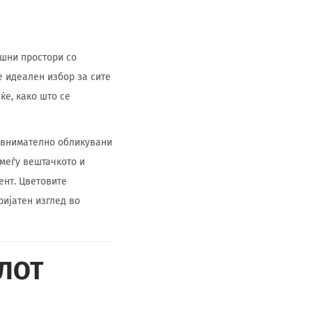
шни простори со
е идеален избор за сите
ќе, како што се
 внимателно обликувани
омеѓу вештачкото и
ент. Цветовите
ријатен изглед во
ЛОТ