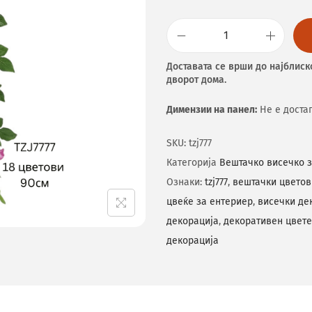
Доставата се врши до најблиск
дворот дома.
Димензии на панел:
Не е доста
SKU:
tzj777
Категорија
Вештачко висечко 
Ознаки:
tzj777
,
вештачки цветов
цвеќе за ентериер
,
висечки де
декорација
,
декоративен цвете
декорација