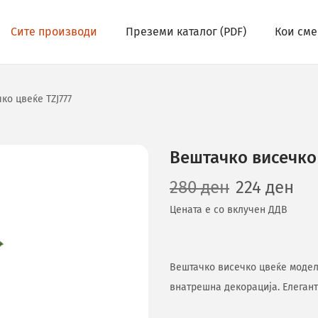
Сите производи
Преземи каталог (PDF)
Кои сме
ко цвеќе TZJ777
Вештачко висечко 
280
ден
224
ден
Цената е со вклучен ДДВ
Вештачко висечко цвеќе модел 
внатрешна декорација. Елеган