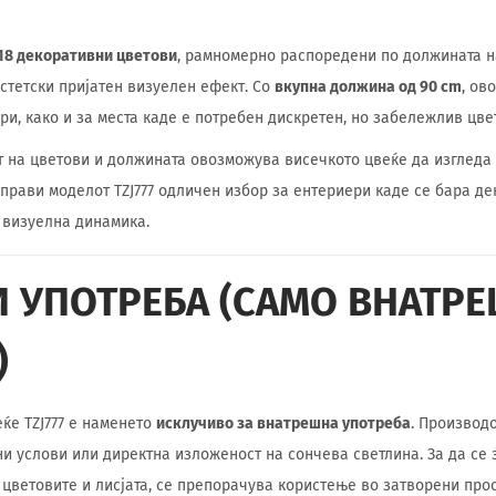
 18 декоративни цветови
, рамномерно распоредени по должината н
стетски пријатен визуелен ефект. Со
вкупна должина од 90 cm
, ов
ри, како и за места каде е потребен дискретен, но забележлив цве
т на цветови и должината овозможува висечкото цвеќе да изгледа 
 прави моделот TZJ777 одличен избор за ентериери каде се бара д
и визуелна динамика.
И УПОТРЕБА (САМО ВНАТР
)
ќе TZJ777 е наменето
исклучиво за внатрешна употреба
. Производ
и услови или директна изложеност на сончева светлина. За да се з
 цветовите и лисјата, се препорачува користење во затворени про