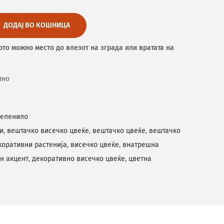
ДОДАЈ ВО КОШНИЦА
ото можно место до влезот на зграда или вратата на
пно
зеленило
и
,
вештачко висечко цвеќе
,
вештачко цвеќе
,
вештачко
коративни растенија
,
висечко цвеќе
,
внатрешна
н акцент
,
декоративно висечко цвеќе
,
цветна