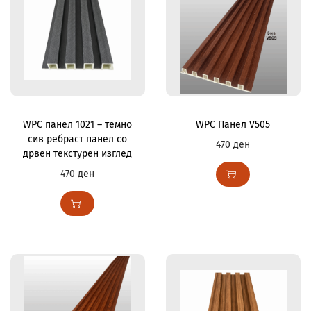
WPC панел 1021 – темно
WPC Панел V505
сив ребраст панел со
470
ден
дрвен текстурен изглед
470
ден