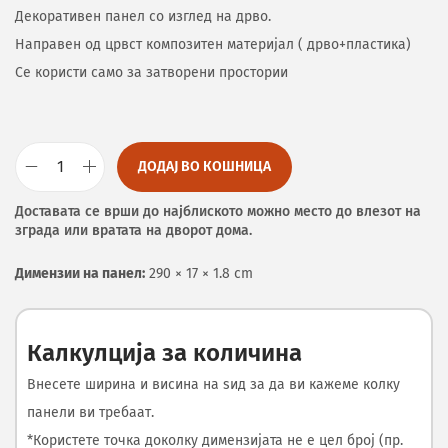
Декоративен панел со изглед на дрво.
Направен од црвст композитен материјал ( дрво+пластика)
Се користи само за затворени простории
ДОДАЈ ВО КОШНИЦА
Доставата се врши до најблиското можно место до влезот на
зграда или вратата на дворот дома.
Димензии на панел:
290 × 17 × 1.8 cm
Калкулција за количина
Внесете ширина и висина на ѕид за да ви кажеме колку
панели ви требаат.
*Користете точка доколку димензијата не е цел број (пр.