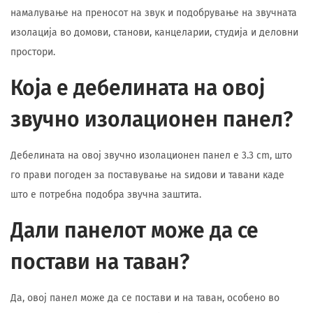
намалување на преносот на звук и подобрување на звучната
изолација во домови, станови, канцеларии, студија и деловни
простори.
Која е дебелината на овој
звучно изолационен панел?
Дебелината на овој звучно изолационен панел е 3.3 cm, што
го прави погоден за поставување на ѕидови и тавани каде
што е потребна подобра звучна заштита.
Дали панелот може да се
постави на таван?
Да, овој панел може да се постави и на таван, особено во