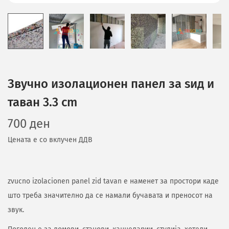
Звучно изолационен панел за ѕид и
таван 3.3 cm
700
ден
Цената е со вклучен ДДВ
zvucno izolacionen panel zid tavan е наменет за простори каде
што треба значително да се намали бучавата и преносот на
звук.