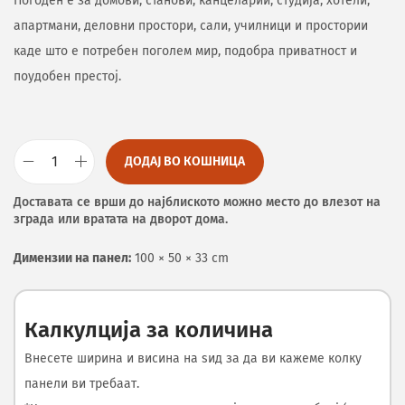
Погоден е за домови, станови, канцеларии, студија, хотели,
апартмани, деловни простори, сали, училници и простории
каде што е потребен поголем мир, подобра приватност и
поудобен престој.
ДОДАЈ ВО КОШНИЦА
Доставата се врши до најблиското можно место до влезот на
зграда или вратата на дворот дома.
Димензии на панел:
100 × 50 × 33 cm
Калкулција за количина
Внесете ширина и висина на ѕид за да ви кажеме колку
панели ви требаат.