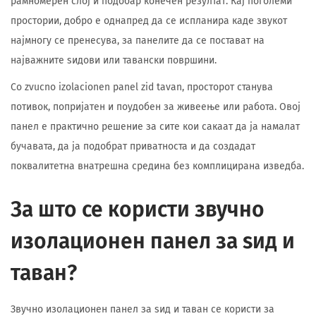
рамномерен слој и подобар конечен резултат. Кај поголеми
простории, добро е однапред да се испланира каде звукот
најмногу се пренесува, за панелите да се постават на
најважните ѕидови или тавански површини.
Со zvucno izolacionen panel zid tavan, просторот станува
потивок, попријатен и поудобен за живеење или работа. Овој
панел е практично решение за сите кои сакаат да ја намалат
бучавата, да ја подобрат приватноста и да создадат
поквалитетна внатрешна средина без комплицирана изведба.
За што се користи звучно
изолационен панел за ѕид и
таван?
Звучно изолационен панел за ѕид и таван се користи за