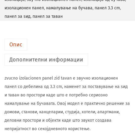
изолационен панел
,
намалување на бучава
,
панел 3.3 cm
,
панел за ѕид
,
панел за таван
Опис
Дополнителни информации
zvucno izolacionen panel zid tavan е звучно изолационен
панел со дебелина од 3.3 cm, наменет за поставување на ѕид
и таван во простори каде што е потребно сериозно
намалување на бучавата. Овој модел е практично решение за
домови, станови, канцеларии, студија, хотели, апартмани,
деловни простори и објекти каде што звукот создава
непријатност во секојдневното користење.