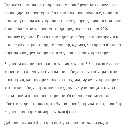
Главната намена на овој панел е подобрување на звучната
изолација на просторот. Со правилно поставување, панелот
помага да се намали преносот на звук преку ѕидови и тавани,
а во соодветни услови може да придонесе за над 90%
помалку бучава. Тоа го прави добар избор за простории каде
што се слуша разговор, телевизор, музика, чекори, работа со
опрема или друг непријатен звук од соседни простории.
Звучно изолационен панел за ѕид и таван 3.3 cm може да се
користи во дневни соби, спални соби, детски соби, работни
простории, канцеларии, подкаст студија, музички простории,
хотелски соби, апартмани за издавање, училници, сали за
состаноци и деловни ентериери. Особено е корисен во
објекти каде што има потреба од повеќе приватност, подобар
звучен комфор и помирна атмосфера.
Дебелината од 3.3 cm овозможува панелот да создаде