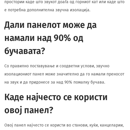
простории каде што звукот доаѓа од горниот кат или каде што
е потребна дополнителна звучна изолација.
Дали панелот може да
намали над 90% од
бучавата?
Со правилно поставување и соодветни услови, звучно
изолациониот панел може значително да го намали преносот
на звук и да придонесе за над 90% помалку бучава.
Каде најчесто се користи
овој панел?
Овој панел најчесто се користи во станови, куќи, канцеларии,