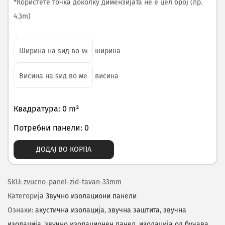
*Користете точка доколку димензијата не е цел број (пр.
4.3m)
ширина
висина
Квадратура: 0 m²
Потребни панели: 0
ДОДАЈ ВО КОРПА
SKU:
zvucno-panel-zid-tavan-33mm
Категорија
Звучно изолациони панели
Ознаки:
акустична изолација
,
звучна заштита
,
звучна
изолација
,
звучно изолационен панел
,
изолација од бучава
,