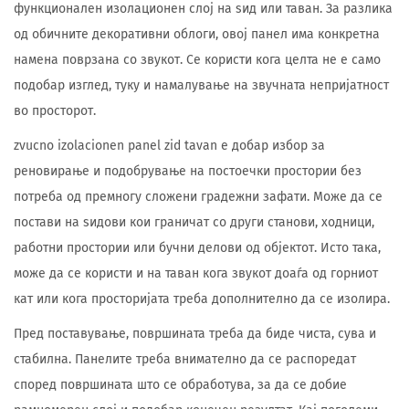
функционален изолационен слој на ѕид или таван. За разлика
од обичните декоративни облоги, овој панел има конкретна
намена поврзана со звукот. Се користи кога целта не е само
подобар изглед, туку и намалување на звучната непријатност
во просторот.
zvucno izolacionen panel zid tavan е добар избор за
реновирање и подобрување на постоечки простории без
потреба од премногу сложени градежни зафати. Може да се
постави на ѕидови кои граничат со други станови, ходници,
работни простории или бучни делови од објектот. Исто така,
може да се користи и на таван кога звукот доаѓа од горниот
кат или кога просторијата треба дополнително да се изолира.
Пред поставување, површината треба да биде чиста, сува и
стабилна. Панелите треба внимателно да се распоредат
според површината што се обработува, за да се добие