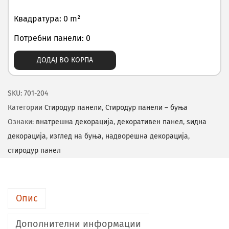
Квадратура: 0 m²
Потребни панели: 0
ДОДАЈ ВО КОРПА
SKU:
701-204
Категории
Стиродур панели
,
Стиродур панели – буња
Ознаки:
внатрешна декорација
,
декоративен панел
,
ѕидна
декорација
,
изглед на буња
,
надворешна декорација
,
стиродур панел
Опис
Дополнителни информации