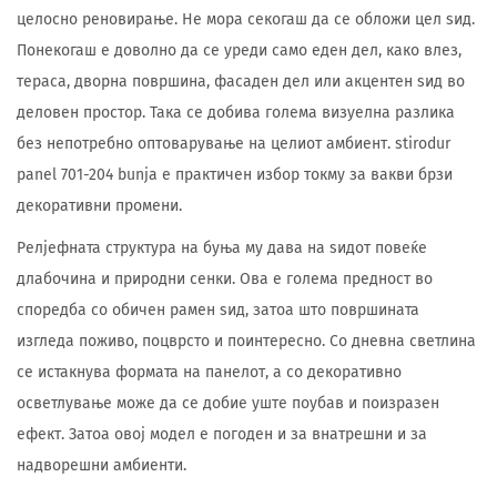
целосно реновирање. Не мора секогаш да се обложи цел ѕид.
Понекогаш е доволно да се уреди само еден дел, како влез,
тераса, дворна површина, фасаден дел или акцентен ѕид во
деловен простор. Така се добива голема визуелна разлика
без непотребно оптоварување на целиот амбиент. stirodur
panel 701-204 bunja е практичен избор токму за вакви брзи
декоративни промени.
Релјефната структура на буња му дава на ѕидот повеќе
длабочина и природни сенки. Ова е голема предност во
споредба со обичен рамен ѕид, затоа што површината
изгледа поживо, поцврсто и поинтересно. Со дневна светлина
се истакнува формата на панелот, а со декоративно
осветлување може да се добие уште поубав и поизразен
ефект. Затоа овој модел е погоден и за внатрешни и за
надворешни амбиенти.