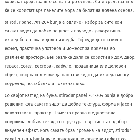
користат средства што се на нитро основа. Сите средства што
ќе се користат врз панелите мора да бидат на водена основа.
stirodur panel 701-204 bunja е одличен избор за сите кои
сакаат ѕидот да добие поцврст и поуреден декоративен
изглед без тешка и долга изведба. Тој нуди декоративен
ефект, практична употреба и можност за примена во
различни простори. Без разлика дали се користи во дом, двор,
тераса, хотел, ресторан, кафуле, продавница или деловен
објект, овој панел може да направи ѕидот да изгледа многу
поуредно, постабилно и повпечатливо.
Со својот изглед на буња, stirodur panel 701-204 bunja е добро
решение кога сакате ѕидот да добие текстура, форма и јасен
декоративен карактер. Наместо празна и едноставна
површина, добивате ѕид со структура, цврстина и подобар
визуелен ефект. Кога сакате брза промена на ѕидот, stirodur
panel 701-204 bunja нуди практичен декоративен ефект со