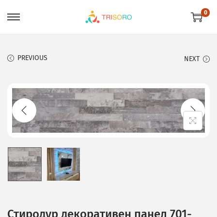
0
PREVIOUS
NEXT
Стиродур декоративен панел 701-