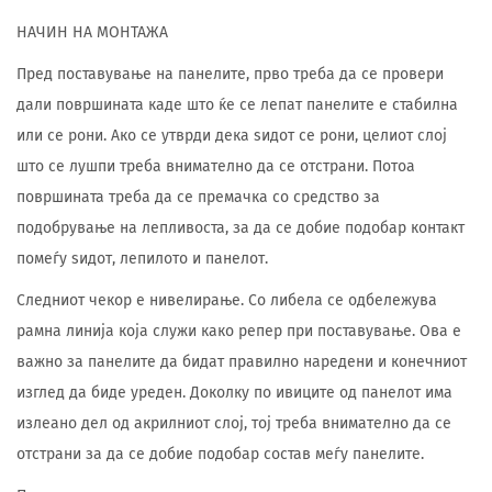
НАЧИН НА МОНТАЖА
Пред поставување на панелите, прво треба да се провери
дали површината каде што ќе се лепат панелите е стабилна
или се рони. Ако се утврди дека ѕидот се рони, целиот слој
што се лушпи треба внимателно да се отстрани. Потоа
површината треба да се премачка со средство за
подобрување на лепливоста, за да се добие подобар контакт
помеѓу ѕидот, лепилото и панелот.
Следниот чекор е нивелирање. Со либела се одбележува
рамна линија која служи како репер при поставување. Ова е
важно за панелите да бидат правилно наредени и конечниот
изглед да биде уреден. Доколку по ивиците од панелот има
излеано дел од акрилниот слој, тој треба внимателно да се
отстрани за да се добие подобар состав меѓу панелите.