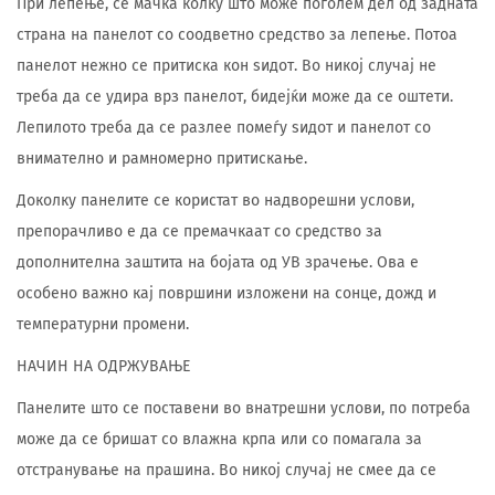
При лепење, се мачка колку што може поголем дел од задната
страна на панелот со соодветно средство за лепење. Потоа
панелот нежно се притиска кон ѕидот. Во никој случај не
треба да се удира врз панелот, бидејќи може да се оштети.
Лепилото треба да се разлее помеѓу ѕидот и панелот со
внимателно и рамномерно притискање.
Доколку панелите се користат во надворешни услови,
препорачливо е да се премачкаат со средство за
дополнителна заштита на бојата од УВ зрачење. Ова е
особено важно кај површини изложени на сонце, дожд и
температурни промени.
НАЧИН НА ОДРЖУВАЊЕ
Панелите што се поставени во внатрешни услови, по потреба
може да се бришат со влажна крпа или со помагала за
отстранување на прашина. Во никој случај не смее да се