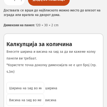
Доставата се врши до најблиското можно место до влезот на
зграда или вратата на дворот дома.
Димензии на панел:
120 × 30 × 2 cm
Калкулција за количина
Внесете ширина и висина на ѕид за да ви кажеме колку
панели ви требаат.
*Користете точка доколку димензијата не е цел број (пр.
4.3m)
ширина
висина