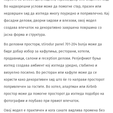
Во надворешни услови може да помогне стар, празен или
недовршен ѕид да изгледа многу поуредно и попривлечно. Кај
фасадни делови, дворни ѕидови и влезови, овој модел
создава впечаток на декоративно завршена површина со
јасна форма и структура.
Во деловни простори, stirodur panel 701-204 bunja може да
биде добар избор за кафулиња, ресторани, хотели,
продавници, салони и reception делови. Релјефниот буња
изглед создава амбиент кој изгледа уредно, стабилно и
визуелно посилно. Во ресторан или кафуле може да се
користи како декоративен ѕид што ќе го направи просторот
попривлечен за гостите. Во хотел, апартман или Airbnb
простор може да помогне просторот да изгледа подобро на
фотографии и поубаво при првиот впечаток.
Овој модел е практичен и кога сакате видлива промена без