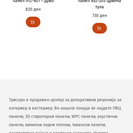
панел 912-401 – дрво
панел 652-205 Црвена
тула
820
ден
730
ден
Трисоро е продажен центар за декоративни решенија за
ентериер и екстериер. Во нашата понуда ќе најдете ПВЦ
панели, 3D стиропорни панели, WPC панели, акустични
панели, винилни подни плочки, тавански панели,