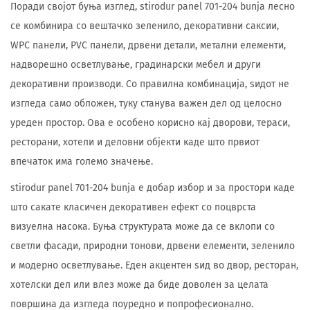
Поради својот буња изглед, stirodur panel 701-204 bunja лесно
се комбинира со вештачко зеленило, декоративни саксии,
WPC панели, PVC панели, дрвени детали, метални елементи,
надворешно осветлување, градинарски мебел и други
декоративни производи. Со правилна комбинација, ѕидот не
изгледа само обложен, туку станува важен дел од целосно
уреден простор. Ова е особено корисно кај дворови, тераси,
ресторани, хотели и деловни објекти каде што првиот
впечаток има големо значење.
stirodur panel 701-204 bunja е добар избор и за простори каде
што сакате класичен декоративен ефект со поцврста
визуелна насока. Буња структурата може да се вклопи со
светли фасади, природни тонови, дрвени елементи, зеленило
и модерно осветлување. Еден акцентен ѕид во двор, ресторан,
хотелски дел или влез може да биде доволен за целата
површина да изгледа поуредно и попрофесионално.