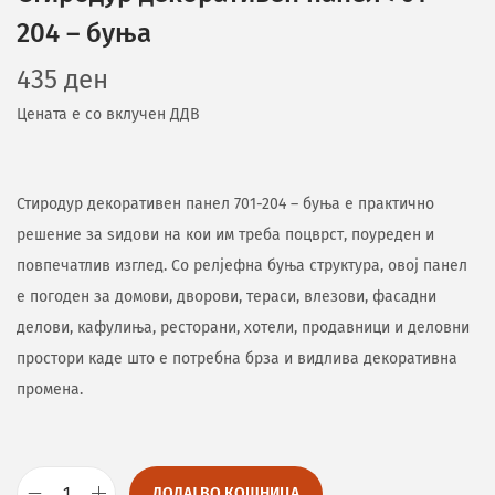
204 – буња
435
ден
Цената е со вклучен ДДВ
Стиродур декоративен панел 701-204 – буња е практично
решение за ѕидови на кои им треба поцврст, поуреден и
повпечатлив изглед. Со релјефна буња структура, овој панел
е погоден за домови, дворови, тераси, влезови, фасадни
делови, кафулиња, ресторани, хотели, продавници и деловни
простори каде што е потребна брза и видлива декоративна
промена.
ДОДАЈ ВО КОШНИЦА