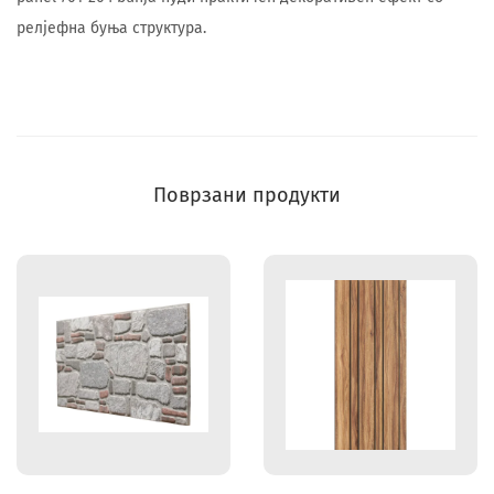
релјефна буња структура.
Поврзани продукти