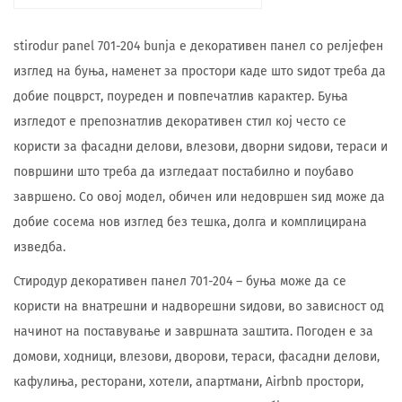
stirodur panel 701-204 bunja е декоративен панел со релјефен
изглед на буња, наменет за простори каде што ѕидот треба да
добие поцврст, поуреден и повпечатлив карактер. Буња
изгледот е препознатлив декоративен стил кој често се
користи за фасадни делови, влезови, дворни ѕидови, тераси и
површини што треба да изгледаат постабилно и поубаво
завршено. Со овој модел, обичен или недовршен ѕид може да
добие сосема нов изглед без тешка, долга и комплицирана
изведба.
Стиродур декоративен панел 701-204 – буња може да се
користи на внатрешни и надворешни ѕидови, во зависност од
начинот на поставување и завршната заштита. Погоден е за
домови, ходници, влезови, дворови, тераси, фасадни делови,
кафулиња, ресторани, хотели, апартмани, Airbnb простори,