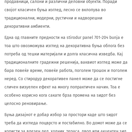
продавници, салони и различни деловни објекти. Поради
својот класичен буња изглед, лесно се вклопува во
традиционални, модерни, рустични и надворешни
декоративни амбиенти.
Една од главните предности на stirodur panel 701-204 bunja е
тоа што овозможува изглед на декоративна буња облога без
потреба од тешки материјали и долга класична изведба. Кај
традиционалните градежни решенија, ваквиот изглед може да
бара повеќе време, повеќе работа, поголем трошок и поголем
неред. Со стиродур декоративен панел може да се постигне
сличен визуелен ефект на многу попрактичен начин. Тоа е
особено корисно кога сакате брза промена на ѕидот без
целосно реновирање.
Буња дизајнот е добар избор за простори каде што ѕидот
треба да изгледа поцврсто и постабилно. Во домот може да се
користи за влезен дел, ходник, тераса, двор или акцентен ѕид.