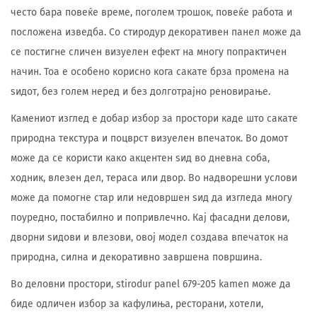
често бара повеќе време, поголем трошок, повеќе работа и
посложена изведба. Со стиродур декоративен панел може да
се постигне сличен визуелен ефект на многу попрактичен
начин. Тоа е особено корисно кога сакате брза промена на
ѕидот, без голем неред и без долготрајно реновирање.
Камениот изглед е добар избор за простори каде што сакате
природна текстура и поцврст визуелен впечаток. Во домот
може да се користи како акцентен ѕид во дневна соба,
ходник, влезен дел, тераса или двор. Во надворешни услови
може да помогне стар или недовршен ѕид да изгледа многу
поуредно, постабилно и попривлечно. Кај фасадни делови,
дворни ѕидови и влезови, овој модел создава впечаток на
природна, силна и декоративно завршена површина.
Во деловни простори, stirodur panel 679-205 kamen може да
биде одличен избор за кафулиња, ресторани, хотели,