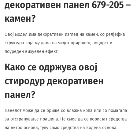
декоративен панел 679-205 –
камен?
Овој модел има декоративен изглед на камен, со релјефна
структура која му дава на ѕидот природен, поцврст и
поуреден визуелен ефект.
Како се одржува овој
стиродур декоративен
панел?
Панелот може да се брише со влажна крпа или со помагала
за отстранување прашина. Не смее да се користат средства
на нитро основа, туку само средства на водена основа.