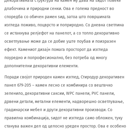
Декоративната структура на камен му дава на ѕидот повеќе
длабочина и природни сенки. Ова е голема предност во
споредба со обичен рамен ѕид, затоа што површината
изгледа поживо, поцврсто и поприродно. Со дневна светлина
се истакнува релјефот на панелот, а со топло декоративно
осветлување може да се добие уште поубав и поизразен
ефект. Камениот дизајн помага просторот да изгледа
поуредно и попрофесионално, без потреба од многу
дополнителни декоративни елементи.
Поради својот природен камен изглед, Стиродур декоративен
панел 679-205 – камен лесно се комбинира со вештачко
зеленило, декоративни саксии, WPC панели, PVC панели,
дрвени детали, метални елементи, надворешно осветлување,
градинарски мебел и други декоративни производи. Со
правилна комбинација, ѕидот не изгледа само обложен, туку
станува важен дел од целосно уреден простор. Ова е особено