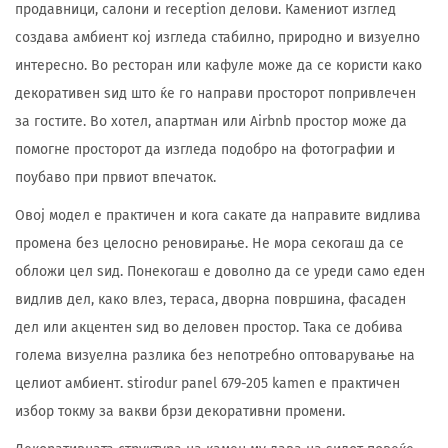
продавници, салони и reception делови. Камениот изглед
создава амбиент кој изгледа стабилно, природно и визуелно
интересно. Во ресторан или кафуле може да се користи како
декоративен ѕид што ќе го направи просторот попривлечен
за гостите. Во хотел, апартман или Airbnb простор може да
помогне просторот да изгледа подобро на фотографии и
поубаво при првиот впечаток.
Овој модел е практичен и кога сакате да направите видлива
промена без целосно реновирање. Не мора секогаш да се
обложи цел ѕид. Понекогаш е доволно да се уреди само еден
видлив дел, како влез, тераса, дворна површина, фасаден
дел или акцентен ѕид во деловен простор. Така се добива
голема визуелна разлика без непотребно оптоварување на
целиот амбиент. stirodur panel 679-205 kamen е практичен
избор токму за вакви брзи декоративни промени.