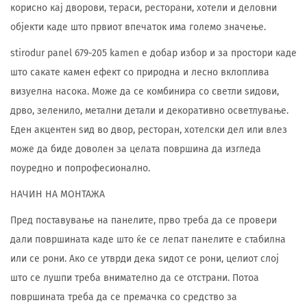
корисно кај дворови, тераси, ресторани, хотели и деловни
објекти каде што првиот впечаток има големо значење.
stirodur panel 679-205 kamen е добар избор и за простори каде
што сакате камен ефект со природна и лесно вклоплива
визуелна насока. Може да се комбинира со светли ѕидови,
дрво, зеленило, метални детали и декоративно осветлување.
Еден акцентен ѕид во двор, ресторан, хотелски дел или влез
може да биде доволен за целата површина да изгледа
поуредно и попрофесионално.
НАЧИН НА МОНТАЖА
Пред поставување на панелите, прво треба да се провери
дали површината каде што ќе се лепат панелите е стабилна
или се рони. Ако се утврди дека ѕидот се рони, целиот слој
што се лушпи треба внимателно да се отстрани. Потоа
површината треба да се премачка со средство за