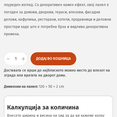
поуреден изглед. Со декоративен камен ефект, овој панел е
погоден за домови, дворови, тераси, влезови, фасадни
делови, кафулиња, ресторани, хотели, продавници и деловни
простори каде што е потребна брза и видлива декоративна
промена.
ДОДАЈ ВО КОШНИЦА
Доставата се врши до најблиското можно место до влезот на
зграда или вратата на дворот дома.
Димензии на панел:
120 × 50 × 2 cm
Калкулција за количина
Внесете ширина и висина на ѕид за да ви кажеме колку