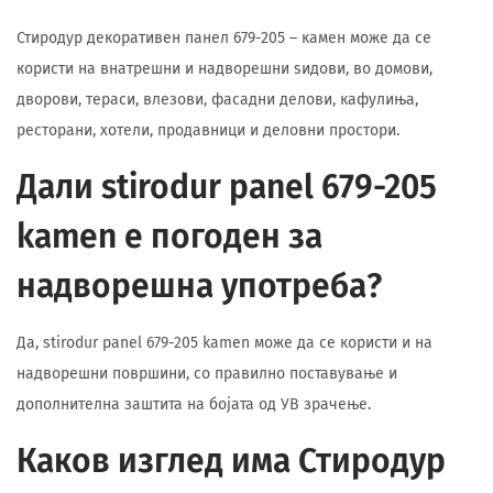
Стиродур декоративен панел 679-205 – камен може да се
користи на внатрешни и надворешни ѕидови, во домови,
дворови, тераси, влезови, фасадни делови, кафулиња,
ресторани, хотели, продавници и деловни простори.
Дали stirodur panel 679-205
kamen е погоден за
надворешна употреба?
Да, stirodur panel 679-205 kamen може да се користи и на
надворешни површини, со правилно поставување и
дополнителна заштита на бојата од УВ зрачење.
Каков изглед има Стиродур