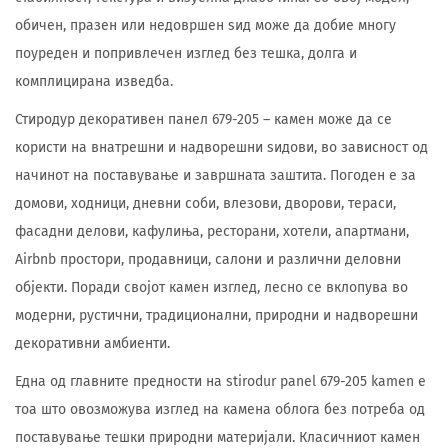
обичен, празен или недовршен ѕид може да добие многу
поуреден и попривлечен изглед без тешка, долга и
комплицирана изведба.
Стиродур декоративен панел 679-205 – камен може да се
користи на внатрешни и надворешни ѕидови, во зависност од
начинот на поставување и завршната заштита. Погоден е за
домови, ходници, дневни соби, влезови, дворови, тераси,
фасадни делови, кафулиња, ресторани, хотели, апартмани,
Airbnb простори, продавници, салони и различни деловни
објекти. Поради својот камен изглед, лесно се вклопува во
модерни, рустични, традиционални, природни и надворешни
декоративни амбиенти.
Една од главните предности на stirodur panel 679-205 kamen е
тоа што овозможува изглед на камена облога без потреба од
поставување тешки природни материјали. Класичниот камен