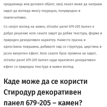
продавница или деловен објект, овој панел може да направи
ѕидот да изгледа многу поуредно, поприродно и
повпечатливо.
Со својот изглед на камен, stirodur panel 679-205 kamen е
добро решение кога сакате ѕидот да добие текстура, форма и
природен декоративен карактер. Наместо празна и
едноставна површина, добивате ѕид со структура, цврстина и
јасен визуелен ефект. Кога сакате брза промена на ѕидот,
stirodur panel 679-205 kamen нуди практичен декоративен
ефект со природна текстура и камен изглед.
Каде може да се користи
Стиродур декоративен
панел 679-205 – камен?