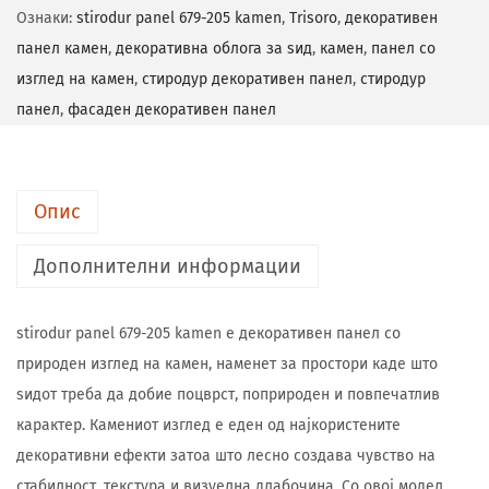
Ознаки:
stirodur panel 679-205 kamen
,
Trisoro
,
декоративен
панел камен
,
декоративна облога за ѕид
,
камен
,
панел со
изглед на камен
,
стиродур декоративен панел
,
стиродур
панел
,
фасаден декоративен панел
Опис
Дополнителни информации
stirodur panel 679-205 kamen е декоративен панел со
природен изглед на камен, наменет за простори каде што
ѕидот треба да добие поцврст, поприроден и повпечатлив
карактер. Камениот изглед е еден од најкористените
декоративни ефекти затоа што лесно создава чувство на
стабилност, текстура и визуелна длабочина. Со овој модел,