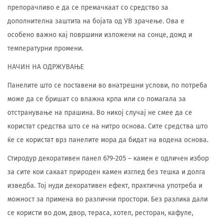
препорачливо е да се премачкаат со средство за
дополнителна заштита на бојата од УВ зрачење. Ова е
особено важно кај површини изложени на сонце, дожд и
температурни промени.
НАЧИН НА ОДРЖУВАЊЕ
Панелите што се поставени во внатрешни услови, по потреба
може да се бришат со влажна крпа или со помагала за
отстранување на прашина. Во никој случај не смее да се
користат средства што се на нитро основа. Сите средства што
ќе се користат врз панелите мора да бидат на водена основа.
Стиродур декоративен панел 679-205 – камен е одличен избор
за сите кои сакаат природен камен изглед без тешка и долга
изведба. Тој нуди декоративен ефект, практична употреба и
можност за примена во различни простори. Без разлика дали
се користи во дом, двор, тераса, хотел, ресторан, кафуле,