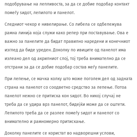
подобрување на лепливоста, за да се добие подобар контакт
помеѓу ѕидот, лепилото и панелот.
Следниот чекор е нивелирање. Со либела се одбележува
рамна линија која служи како репер при поставување. Ова е
важно за панелите да бидат правилно наредени и конечниот
изглед да биде уреден. Доколку по ивиците од панелот има
излеано дел од акрилниот слој, тој треба внимателно да се
отстрани за да се добие подобар состав меѓу панелите.
При лепење, се мачка колку што може поголем дел од задната
страна на панелот со соодветно средство за лепење. Потоа
панелот нежно се притиска кон ѕидот. Во никој случај не
треба да се удира врз панелот, бидејќи може да се оштети.
Лепилото треба да се разлее помеѓу ѕидот и панелот со
внимателно и рамномерно притискање.
Доколку панелите се користат во надворешни услови,