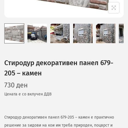
Стиродур декоративен панел 679-
205 – камен
730
ден
Цената е со вклучен ДДВ
Стиродур декоративен панел 679-205 – камен е практично
решение за ѕидови на кои им треба природен, поцврст и