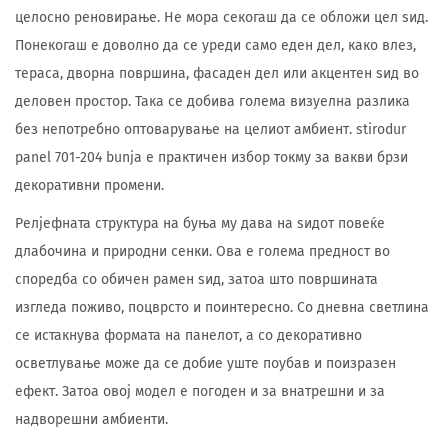
целосно реновирање. Не мора секогаш да се обложи цел ѕид.
Понекогаш е доволно да се уреди само еден дел, како влез,
тераса, дворна површина, фасаден дел или акцентен ѕид во
деловен простор. Така се добива голема визуелна разлика
без непотребно оптоварување на целиот амбиент. stirodur
panel 701-204 bunja е практичен избор токму за вакви брзи
декоративни промени.
Релјефната структура на буња му дава на ѕидот повеќе
длабочина и природни сенки. Ова е голема предност во
споредба со обичен рамен ѕид, затоа што површината
изгледа поживо, поцврсто и поинтересно. Со дневна светлина
се истакнува формата на панелот, а со декоративно
осветлување може да се добие уште поубав и поизразен
ефект. Затоа овој модел е погоден и за внатрешни и за
надворешни амбиенти.