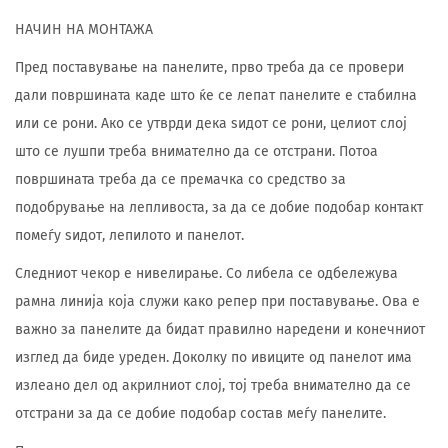
НАЧИН НА МОНТАЖА
Пред поставување на панелите, прво треба да се провери
дали површината каде што ќе се лепат панелите е стабилна
или се рони. Ако се утврди дека ѕидот се рони, целиот слој
што се лушпи треба внимателно да се отстрани. Потоа
површината треба да се премачка со средство за
подобрување на лепливоста, за да се добие подобар контакт
помеѓу ѕидот, лепилото и панелот.
Следниот чекор е нивелирање. Со либела се одбележува
рамна линија која служи како репер при поставување. Ова е
важно за панелите да бидат правилно наредени и конечниот
изглед да биде уреден. Доколку по ивиците од панелот има
излеано дел од акрилниот слој, тој треба внимателно да се
отстрани за да се добие подобар состав меѓу панелите.