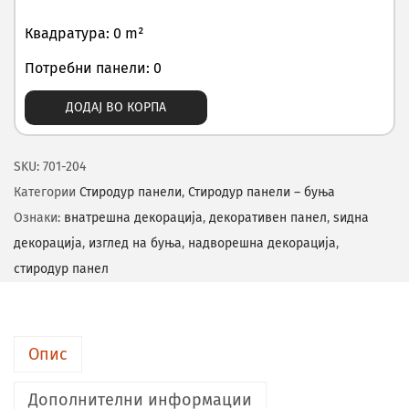
Квадратура: 0 m²
Потребни панели: 0
ДОДАЈ ВО КОРПА
SKU:
701-204
Категории
Стиродур панели
,
Стиродур панели – буња
Ознаки:
внатрешна декорација
,
декоративен панел
,
ѕидна
декорација
,
изглед на буња
,
надворешна декорација
,
стиродур панел
Опис
Дополнителни информации