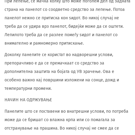
При лепење, се мачка колку што може поголем дел од задната
страна на панелот со соодветно средство за лепење. Потоа
панелот нежно се притиска кон ѕидот. Во никој случај не
треба да се удира врз панелот, бидејќи може да се оштети.
Лепилото треба да се разлее помеѓу ѕидот и панелот со
внимателно и рамномерно притискање.
Доколку панелите се користат во надворешни услови,
препорачливо е да се премачкаат со средство за
дополнителна заштита на бојата од УВ зрачење. Ова е
особено важно кај површини изложени на сонце, дожд и
температурни промени.
НАЧИН НА ОДРЖУВАЊЕ
Панелите што се поставени во внатрешни услови, по потреба
може да се бришат со влажна крпа или со помагала за
отстранување на прашина. Во никој случај не смее да се