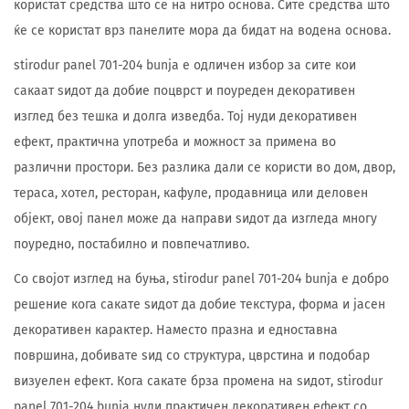
користат средства што се на нитро основа. Сите средства што
ќе се користат врз панелите мора да бидат на водена основа.
stirodur panel 701-204 bunja е одличен избор за сите кои
сакаат ѕидот да добие поцврст и поуреден декоративен
изглед без тешка и долга изведба. Тој нуди декоративен
ефект, практична употреба и можност за примена во
различни простори. Без разлика дали се користи во дом, двор,
тераса, хотел, ресторан, кафуле, продавница или деловен
објект, овој панел може да направи ѕидот да изгледа многу
поуредно, постабилно и повпечатливо.
Со својот изглед на буња, stirodur panel 701-204 bunja е добро
решение кога сакате ѕидот да добие текстура, форма и јасен
декоративен карактер. Наместо празна и едноставна
површина, добивате ѕид со структура, цврстина и подобар
визуелен ефект. Кога сакате брза промена на ѕидот, stirodur
panel 701-204 bunja нуди практичен декоративен ефект со