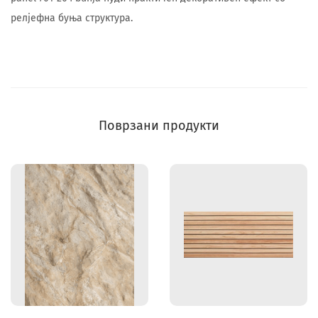
релјефна буња структура.
Поврзани продукти