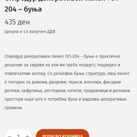
204 – буња
435
ден
Цената е со вклучен ДДВ
Стиродур декоративен панел 701-204 – буња е практично
решение за ѕидови на кои им треба поцврст, поуреден и
повпечатлив изглед. Со релјефна буња структура, овој панел
е погоден за домови, дворови, тераси, влезови, фасадни
делови, кафулиња, ресторани, хотели, продавници и деловни
простори каде што е потребна брза и видлива декоративна
промена.
ДОДАЈ ВО КОШНИЦА