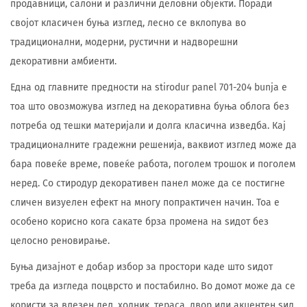
продавници, салони и различни деловни објекти. Поради
својот класичен буња изглед, лесно се вклопува во
традиционални, модерни, рустични и надворешни
декоративни амбиенти.
Една од главните предности на stirodur panel 701-204 bunja е
тоа што овозможува изглед на декоративна буња облога без
потреба од тешки материјали и долга класична изведба. Кај
традиционалните градежни решенија, ваквиот изглед може да
бара повеќе време, повеќе работа, поголем трошок и поголем
неред. Со стиродур декоративен панел може да се постигне
сличен визуелен ефект на многу попрактичен начин. Тоа е
особено корисно кога сакате брза промена на ѕидот без
целосно реновирање.
Буња дизајнот е добар избор за простори каде што ѕидот
треба да изгледа поцврсто и постабилно. Во домот може да се
користи за влезен дел, ходник, тераса, двор или акцентен ѕид.