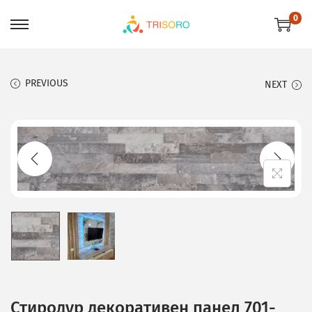
0
PREVIOUS
NEXT
Стиродур декоративен панел 701-