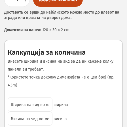
Доставата се врши до најблиското можно место до влезот на
зграда или вратата на дворот дома.
Димензии на панел:
120 × 30 × 2 cm
Калкулција за количина
Внесете ширина и висина на ѕид за да ви кажеме колку
панели ви требаат.
*Користете точка доколку димензијата не е цел број (пр.
4.3m)
ширина
висина