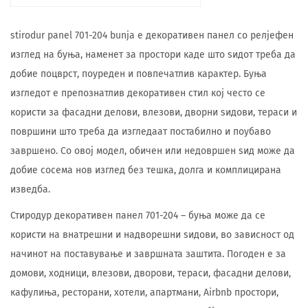
stirodur panel 701-204 bunja е декоративен панел со релјефен
изглед на буња, наменет за простори каде што ѕидот треба да
добие поцврст, поуреден и повпечатлив карактер. Буња
изгледот е препознатлив декоративен стил кој често се
користи за фасадни делови, влезови, дворни ѕидови, тераси и
површини што треба да изгледаат постабилно и поубаво
завршено. Со овој модел, обичен или недовршен ѕид може да
добие сосема нов изглед без тешка, долга и комплицирана
изведба.
Стиродур декоративен панел 701-204 – буња може да се
користи на внатрешни и надворешни ѕидови, во зависност од
начинот на поставување и завршната заштита. Погоден е за
домови, ходници, влезови, дворови, тераси, фасадни делови,
кафулиња, ресторани, хотели, апартмани, Airbnb простори,