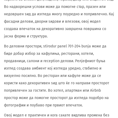
Во надворешни услови може да помогне стар, празен или
недовршен ѕид да изгледа многу поуредно и попривлечно. Кај
фасадни делови, дворни ѕидови и влезови, овој модел
создава впечаток на декоративно завршена површина со
јасна форма и структура.
Во деловни простори, stirodur panel 701-204 bunja може да
биде добар избор за кафулиња, ресторани, хотели,
продавници, салони и reception делови. Релјефниот буња
изглед создава амбиент кој изгледа уредно, стабилно и
визуелно посилно. Во ресторан или кафуле може да се
користи како декоративен ѕид што ќе го направи просторот
попривлечен за гостите. Во хотел, апартман или Airbnb
простор може да помогне просторот да изгледа подобро на
фотографии и поубаво при првиот впечаток.
Овој модел е практичен и кога сакате видлива промена без