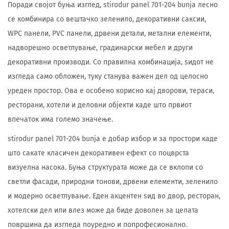
Поради својот буња изглед, stirodur panel 701-204 bunja лесно
се комбинира со вештачко зеленило, декоративни саксии,
WPC панели, PVC панели, дрвени детали, метални елементи,
надворешно осветлување, градинарски мебел и други
декоративни производи. Со правилна комбинација, ѕидот не
изгледа само обложен, туку станува важен дел од целосно
уреден простор. Ова е особено корисно кај дворови, тераси,
ресторани, хотели и деловни објекти каде што првиот
впечаток има големо значење.
stirodur panel 701-204 bunja е добар избор и за простори каде
што сакате класичен декоративен ефект со поцврста
визуелна насока. Буња структурата може да се вклопи со
светли фасади, природни тонови, дрвени елементи, зеленило
и модерно осветлување. Еден акцентен ѕид во двор, ресторан,
хотелски дел или влез може да биде доволен за целата
површина да изгледа поуредно и попрофесионално.