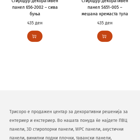
Стиродур декоративен
Стиродур декоративен
панел 656-2002 – сива
панел S651-005 –
буња
мешана кремаста тула
435
ден
435
ден
Трисоро е продажен центар за декоративни решенија за
ентериер и екстериер. Во нашата понуда ќе најдете ПВЦ
панели, 3D стиропорни панели, WPC панели, акустични
панели, винилни подни плочки, тавански панели,