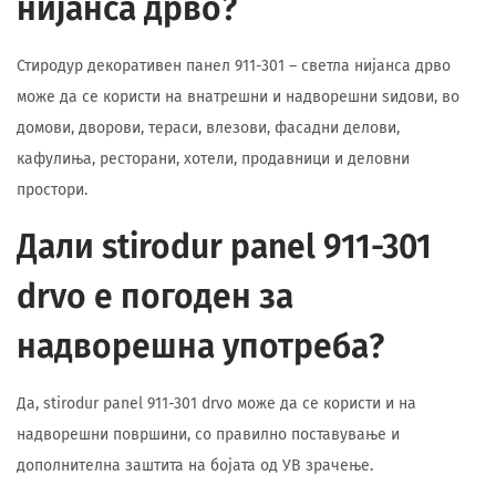
нијанса дрво?
Стиродур декоративен панел 911-301 – светла нијанса дрво
може да се користи на внатрешни и надворешни ѕидови, во
домови, дворови, тераси, влезови, фасадни делови,
кафулиња, ресторани, хотели, продавници и деловни
простори.
Дали stirodur panel 911-301
drvo е погоден за
надворешна употреба?
Да, stirodur panel 911-301 drvo може да се користи и на
надворешни површини, со правилно поставување и
дополнителна заштита на бојата од УВ зрачење.