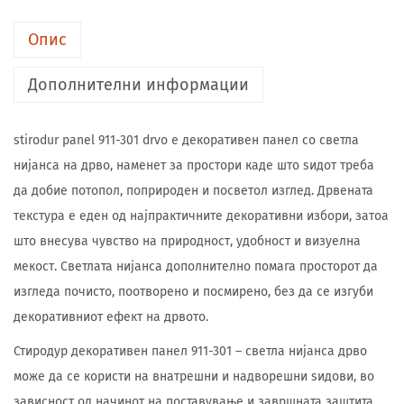
Опис
Дополнителни информации
stirodur panel 911-301 drvo е декоративен панел со светла
нијанса на дрво, наменет за простори каде што ѕидот треба
да добие потопол, поприроден и посветол изглед. Дрвената
текстура е еден од најпрактичните декоративни избори, затоа
што внесува чувство на природност, удобност и визуелна
мекост. Светлата нијанса дополнително помага просторот да
изгледа почисто, поотворено и посмирено, без да се изгуби
декоративниот ефект на дрвото.
Стиродур декоративен панел 911-301 – светла нијанса дрво
може да се користи на внатрешни и надворешни ѕидови, во
зависност од начинот на поставување и завршната заштита.