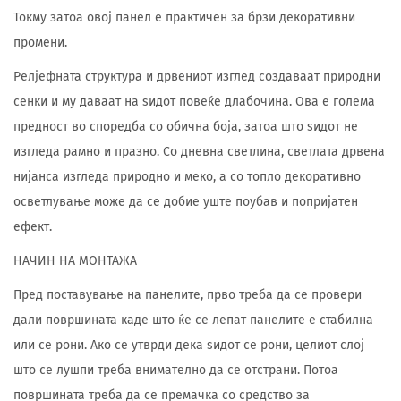
Токму затоа овој панел е практичен за брзи декоративни
промени.
Релјефната структура и дрвениот изглед создаваат природни
сенки и му даваат на ѕидот повеќе длабочина. Ова е голема
предност во споредба со обична боја, затоа што ѕидот не
изгледа рамно и празно. Со дневна светлина, светлата дрвена
нијанса изгледа природно и меко, а со топло декоративно
осветлување може да се добие уште поубав и попријатен
ефект.
НАЧИН НА МОНТАЖА
Пред поставување на панелите, прво треба да се провери
дали површината каде што ќе се лепат панелите е стабилна
или се рони. Ако се утврди дека ѕидот се рони, целиот слој
што се лушпи треба внимателно да се отстрани. Потоа
површината треба да се премачка со средство за