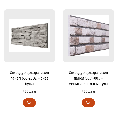
Стиродур декоративен
Стиродур декоративен
панел 656-2002 – сива
панел S651-005 –
буња
мешана кремаста тула
435
ден
435
ден