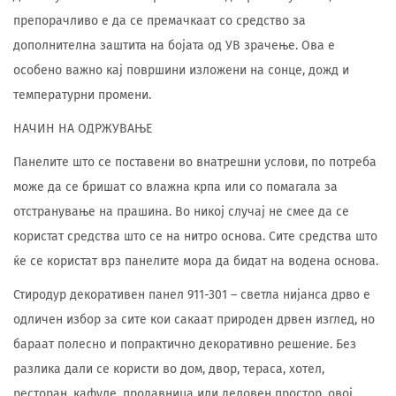
препорачливо е да се премачкаат со средство за
дополнителна заштита на бојата од УВ зрачење. Ова е
особено важно кај површини изложени на сонце, дожд и
температурни промени.
НАЧИН НА ОДРЖУВАЊЕ
Панелите што се поставени во внатрешни услови, по потреба
може да се бришат со влажна крпа или со помагала за
отстранување на прашина. Во никој случај не смее да се
користат средства што се на нитро основа. Сите средства што
ќе се користат врз панелите мора да бидат на водена основа.
Стиродур декоративен панел 911-301 – светла нијанса дрво е
одличен избор за сите кои сакаат природен дрвен изглед, но
бараат полесно и попрактично декоративно решение. Без
разлика дали се користи во дом, двор, тераса, хотел,
ресторан, кафуле, продавница или деловен простор, овој