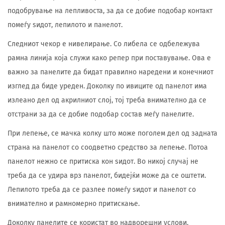
подобрување на лепливоста, за да се добие подобар контакт
помеѓу ѕидот, лепилото и панелот.
Следниот чекор е нивелирање. Со либела се одбележува
рамна линија која служи како репер при поставување. Ова е
важно за панелите да бидат правилно наредени и конечниот
изглед да биде уреден. Доколку по ивиците од панелот има
излеано дел од акрилниот слој, тој треба внимателно да се
отстрани за да се добие подобар состав меѓу панелите.
При лепење, се мачка колку што може поголем дел од задната
страна на панелот со соодветно средство за лепење. Потоа
панелот нежно се притиска кон ѕидот. Во никој случај не
треба да се удира врз панелот, бидејќи може да се оштети.
Лепилото треба да се разлее помеѓу ѕидот и панелот со
внимателно и рамномерно притискање.
Доколку панелите се користат во надворешни услови,