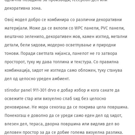
декоративна зона.
Овој модел добро се комбинира со различни декоративни
материјали. Може да се вклопи со WPC панели, PVC панели,
вештачко зеленило, декоративен мов, камен изглед, метални
детали, бели ѕидови, модерно осветлување и природни
тонови. Поради светлата нијанса, панелот не го затвора
просторот, туку му дава топлина и текстура. Со правилна
комбинација, ѕидот не изгледа само обложен, туку станува
дел од целосно уреден амбиент.
stirodur panel 911-301 drvo е добар избор и кога сакате да
освежите стар или визуелно слаб ѕид без целосно
реновирање. Не мора секогаш да се покрива цела површина.
Понекогаш е доволно да се уреди само еден дел од ѕидот,
влезен дел, тераса, дворна површина или видлив дел во
деловен простор за да се добие голема визуелна разлика.