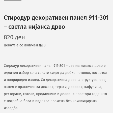
Стиродур декоративен панел 911-301
– светла нијанса дрво
820
ден
Цената е со вклучен ДДВ
Стиродур декоративен панел 911-301 – светла нијанса дрво е
одличен избор кога сакате ѕидот да добие потопол, посветол
и поприроден изглед. Со декоративна дрвена структура, овој
панел е практичен за домови, тераси, дворови, кафулиња,
ресторани, хотели, продавници и деловни простори каде што
е потребна брза и видлива промена без комплицирана
изведба.