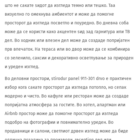
што не сакате ѕидот да изгледа темно или тешко. Таа
визуелно го омекнува амбиентот и може да помогне
просторот да изгледа посветло и поуредно. Во дневна соба
може да се користи како акцентен ѕид зад гарнитура или ТВ
дел. Во ходник или влезен дел може да создаде попријатен
прв впечаток. На тераса или во двор може да се комбинира
со зеленило, саксии и декоративно осветлување за природен
и уреден изглед.
Во деловни простори, stirodur panel 911-301 drvo е практичен
избор кога сакате просторот да изгледа потопло, но сепак
модерно и чисто. Во кафуле или ресторан може да создаде
попријатна атмосфера за гостите. Во хотел, апартман или
Airbnb простор може да помогне просторот да изгледа
подобро на фотографии и повнимателно уреден. Во
продавници и салони, светлиот дрвен изглед може да биде
одлична позадина за производи, reception дел или