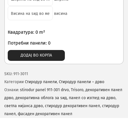
висина
Квадратура: 0 m²
Потребни панели: 0
ДОДАЈ ВО КОРПА
SKU:
911-3011
Категории
Стиродур панели
,
Стиродур панели – дрво
Ознаки:
stirodur panel 911-301 drvo
,
Trisoro
,
декоративен панел
дрво
,
декоративна облога за ѕид
,
панел со изглед на дрво
,
светла нијанса дрво
,
стиродур декоративен панел
,
стиродур
панел
,
фасаден декоративен панел