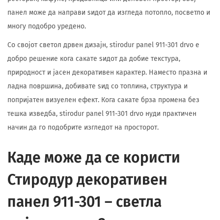
панел може да направи ѕидот да изгледа потопло, посветло и
многу подобро уредено.
Со својот светол дрвен дизајн, stirodur panel 911-301 drvo е
добро решение кога сакате ѕидот да добие текстура,
природност и јасен декоративен карактер. Наместо празна и
ладна површина, добивате ѕид со топлина, структура и
попријатен визуелен ефект. Кога сакате брза промена без
тешка изведба, stirodur panel 911-301 drvo нуди практичен
начин да го подобрите изгледот на просторот.
Каде може да се користи
Стиродур декоративен
панел 911-301 – светла