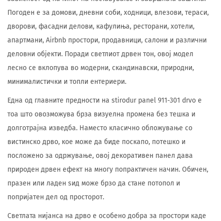
Погоден е за домови, дневни соби, ходници, влезови, тераси,
дворови, фасадни делови, кафулиња, ресторани, хотели,
апартмани, Airbnb простори, продавници, салони и различни
деловни објекти. Поради светлиот дрвен тон, овој модел
лесно се вклопува во модерни, скандинавски, природни,
минималистички и топли ентериери.
Една од главните предности на stirodur panel 911-301 drvo е
тоа што овозможува брза визуелна промена без тешка и
долготрајна изведба. Наместо класично обложување со
вистинско дрво, кое може да биде поскапо, потешко и
посложено за одржување, овој декоративен панел дава
природен дрвен ефект на многу попрактичен начин. Обичен,
празен или ладен ѕид може брзо да стане потопол и
попријатен дел од просторот.
Светлата нијанса на дрво е особено добра за простори каде