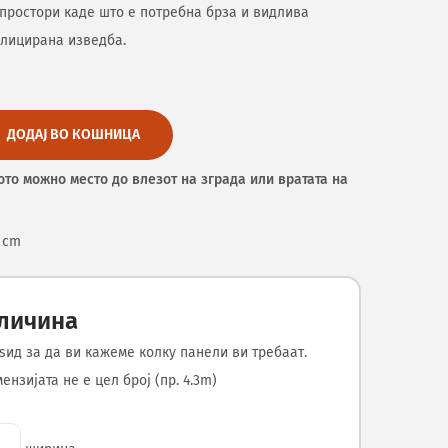
простори каде што е потребна брза и видлива
лицирана изведба.
ДОДАЈ ВО КОШНИЦА
ото можно место до влезот на зграда или вратата на
2 cm
оличина
ѕид за да ви кажеме колку панели ви требаат.
нзијата не е цел број (пр. 4.3m)