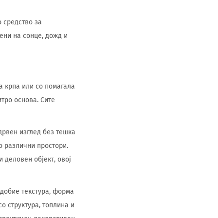
о средство за
ени на сонце, дожд и
а крпа или со помагала
итро основа. Сите
дрвен изглед без тешка
о различни простори.
и деловен објект, овој
а добие текстура, форма
о структура, топлина и