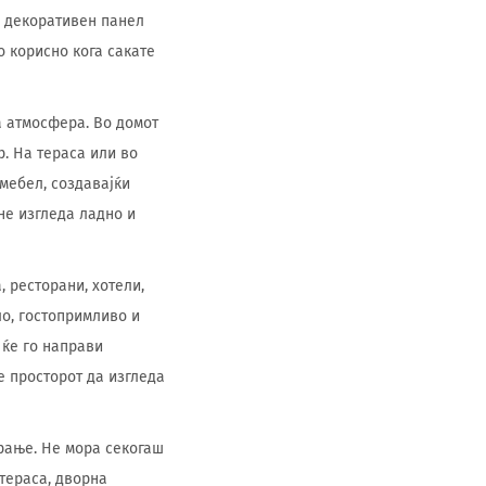
р декоративен панел
о корисно кога сакате
а атмосфера. Во домот
р. На тераса или во
мебел, создавајќи
не изгледа ладно и
, ресторани, хотели,
ло, гостопримливо и
 ќе го направи
е просторот да изгледа
рање. Не мора секогаш
 тераса, дворна