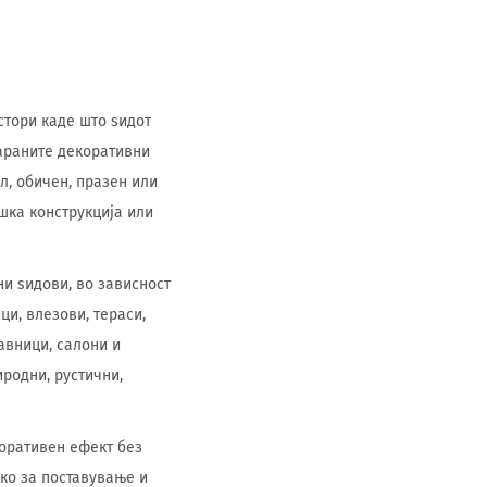
остори каде што ѕидот
бараните декоративни
л, обичен, празен или
шка конструкција или
и ѕидови, во зависност
ци, влезови, тераси,
авници, салони и
иродни, рустични,
коративен ефект без
ко за поставување и