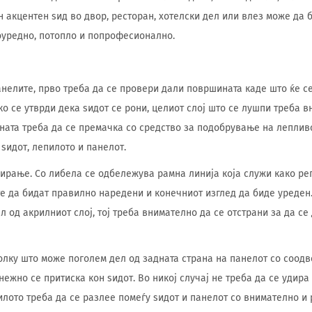
н акцентен ѕид во двор, ресторан, хотелски дел или влез може да 
оуредно, потопло и попрофесионално.
нелите, прво треба да се провери дали површината каде што ќе с
ко се утврди дека ѕидот се рони, целиот слој што се лушпи треба 
ната треба да се премачка со средство за подобрување на лепливо
ѕидот, лепилото и панелот.
ирање. Со либела се одбележува рамна линија која служи како ре
е да бидат правилно наредени и конечниот изглед да биде уреден.
 од акрилниот слој, тој треба внимателно да се отстрани за да се
олку што може поголем дел од задната страна на панелот со соодв
ежно се притиска кон ѕидот. Во никој случај не треба да се удира
илото треба да се разлее помеѓу ѕидот и панелот со внимателно 