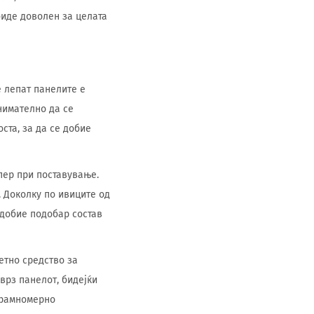
биде доволен за целата
е лепат панелите е
внимателно да се
ста, за да се добие
пер при поставување.
 Доколку по ивиците од
 добие подобар состав
етно средство за
 врз панелот, бидејќи
и рамномерно