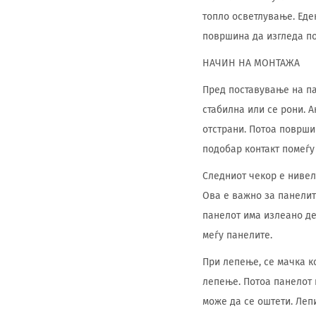
топло осветлување. Еде
површина да изгледа п
НАЧИН НА МОНТАЖА
Пред поставување на па
стабилна или се рони. А
отстрани. Потоа површи
подобар контакт помеѓу 
Следниот чекор е нивел
Ова е важно за панелит
панелот има излеано дел
меѓу панелите.
При лепење, се мачка к
лепење. Потоа панелот н
може да се оштети. Леп