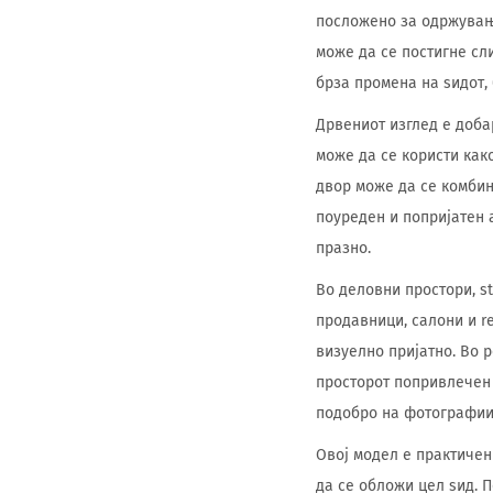
посложено за одржување
може да се постигне сл
брза промена на ѕидот,
Дрвениот изглед е доба
може да се користи како
двор може да се комбин
поуреден и попријатен 
празно.
Во деловни простори, st
продавници, салони и r
визуелно пријатно. Во 
просторот попривлечен 
подобро на фотографии 
Овој модел е практичен
да се обложи цел ѕид. 