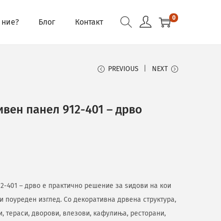
0
 ние?
Блог
Контакт
PREVIOUS
NEXT
вен панел 912-401 – дрво
2-401 – дрво е практично решение за ѕидови на кои
и поуреден изглед. Со декоративна дрвена структура,
и, тераси, дворови, влезови, кафулиња, ресторани,