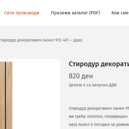
Сите производи
Преземи каталог (PDF)
Кои сме
Стиродур декоративен панел 912-401 – дрво
Стиродур декорати
820
ден
Цената е со вклучен ДДВ
Стиродур декоративен панел 91
им треба потопол, поприроден 
овој панел е погоден за домов