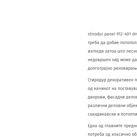
stirodur panel 912-401 
треба да добие потопол
изгледи затоа што лесно
недовршен ѕид може да 
долготрајно реновирањ
Стиродур декоративен п
од начинот на поставув
дворови, фасадни делов
различни деловни објек
скандинавски и потопли
Една од главните предно
потреба од класично об