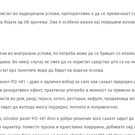
ристат во надворешни услови, препорачливо е да се премачкаат с
а бојата од УВ зрачење. Ова е особено важно кај површини излож
ени во внатрешни услови, по потреба може да се бришат со влажн
ина. Во никој случај не смее да се користат средства што се на н
истат врз панелите мора да бидат на водена основа.
анел 912-401 – дрво е одличен избор за сите кои сакаат природен 
уди декоративен ефект, практична употреба и можност за примена в
исти во дом, двор, тераса, хотел, ресторан, кафуле, продавница ил
ѕидот да изгледа многу поуредно, потопло и попривлечно.
о, stirodur panel 912-401 drvo е добро решение кога сакате ѕидот д
 карактер. Наместо празна и едноставна површина, добивате ѕид с