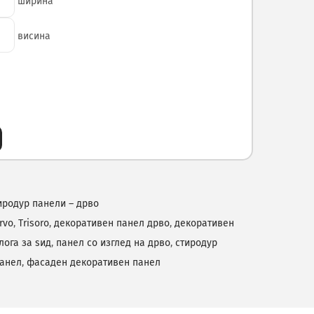
ширина
висина
иродур панели – дрво
rvo
,
Trisoro
,
декоративен панел дрво
,
декоративен
лога за ѕид
,
панел со изглед на дрво
,
стиродур
панел
,
фасаден декоративен панел