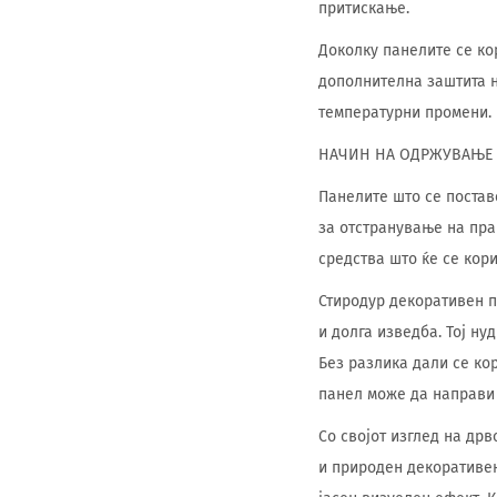
притискање.
Доколку панелите се ко
дополнителна заштита н
температурни промени.
НАЧИН НА ОДРЖУВАЊЕ
Панелите што се постав
за отстранување на праш
средства што ќе се кор
Стиродур декоративен п
и долга изведба. Тој н
Без разлика дали се кор
панел може да направи 
Со својот изглед на дрв
и природен декоративен