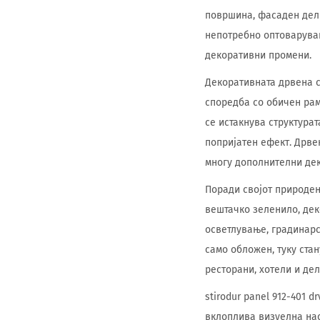
површина, фасаден дел 
непотребно оптоварување
декоративни промени.
Декоративната дрвена с
споредба со обичен рам
се истакнува структура
попријатен ефект. Дрве
многу дополнителни де
Поради својот природен
вештачко зеленило, дек
осветлување, градинарс
само обложен, туку ста
ресторани, хотели и де
stirodur panel 912-401 
вклоплива визуелна нас