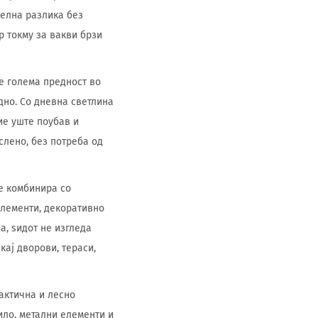
уелна разлика без
р токму за вакви брзи
 е голема предност во
дно. Со дневна светлина
ие уште поубав и
слено, без потреба од
се комбинира со
елементи, декоративно
а, ѕидот не изгледа
кај дворови, тераси,
рактична и лесно
ило, метални елементи и