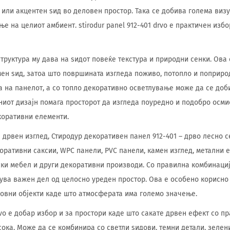
или акцентен ѕид во деловен простор. Така се добива голема виз
 на целиот амбиент. stirodur panel 912-401 drvo е практичен избо
труктура му дава на ѕидот повеќе текстура и природни сенки. Ова
ен ѕид, затоа што површината изгледа поживо, потопло и поприро
та на панелот, а со топло декоративно осветлување може да се доб
ниот дизајн помага просторот да изгледа поуредно и подобро осми
коративни елементи.
 дрвен изглед, Стиродур декоративен панел 912-401 – дрво лесно 
оративни саксии, WPC панели, PVC панели, камен изглед, метални 
ки мебел и други декоративни производи. Со правилна комбинациј
нува важен дел од целосно уреден простор. Ова е особено корисно 
ловни објекти каде што атмосферата има големо значење.
drvo е добар избор и за простори каде што сакате дрвен ефект со п
ока. Може да се комбинира со светли ѕидови, темни детали, зелен