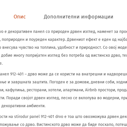
Опис
Дополнителни информации
drvo е декоративен панел со природен дрвен изглед, наменет за пр
, поприроден и поуреден карактер. Дрвениот ефект е еден од нај
 внесува чувство на топлина, удобност и природност. Со овој моде
добие многу попријатен изглед без потреба од вистинско дрво, те
е.
анел 912-401 – дрво може да се користи на внатрешни и надворешн
ање и завршната заштита. Погоден е за домови, дневни соби, ходни
и, кафулиња, ресторани, хотели, апартмани, Airbnb простори, прод
ти. Поради својот дрвен изглед, лесно се вклопува во модерни, пр
 декоративни амбиенти.
сти на stirodur panel 912-401 drvo е тоа што овозможува дрвен де
ложување со дрво. Вистинското дрво може да биде поскапо, потеш