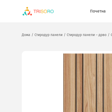
Почетна
Дома
/
Стиродур панели
/
Стиродур панели – дрво
/