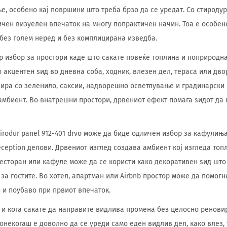
, особено кај површини што треба брзо да се уредат. Со стироду
ичен визуелен впечаток на многу попрактичен начин. Тоа е особен
 без голем неред и без комплицирана изведба.
р избор за простори каде што сакате повеќе топлина и поприродн
 акцентен ѕид во дневна соба, ходник, влезен дел, тераса или дво
ира со зеленило, саксии, надворешно осветлување и градинарски 
амбиент. Во внатрешни простори, дрвениот ефект помага ѕидот да 
irodur panel 912-401 drvo може да биде одличен избор за кафулиња
eception делови. Дрвениот изглед создава амбиент кој изгледа топ
ресторан или кафуле може да се користи како декоративен ѕид што
за гостите. Во хотел, апартман или Airbnb простор може да помогн
и поубаво при првиот впечаток.
 и кога сакате да направите видлива промена без целосно ренови
Понекогаш е доволно да се уреди само еден видлив дел, како влез,