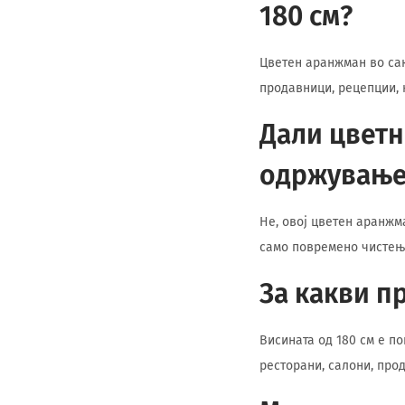
180 см?
Цветен аранжман во сак
продавници, рецепции, 
Дали цветн
одржување
Не, овој цветен аранжм
само повремено чистење
За какви п
Висината од 180 см е по
ресторани, салони, про