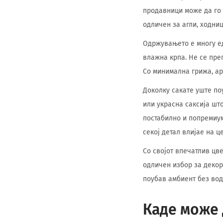
продавници може да го 
одличен за агли, ходниц
Одржувањето е многу е
влажна крпа. Не се пре
Со минимална грижа, ар
Доколку сакате уште по
или украсна саксија шт
постабилно и попремиум
секој детал влијае на ц
Со својот впечатлив цве
одличен избор за декор
поубав амбиент без вод
Каде може 