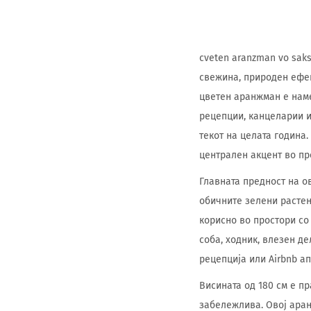
cveten aranzman vo sak
свежина, природен ефек
цветен аранжман е наме
рецепции, канцеларии и
текот на целата година
централен акцент во пр
Главната предност на о
обичните зелени растен
корисно во простори со
соба, ходник, влезен де
рецепција или Airbnb а
Висината од 180 см е п
забележлива. Овој аран