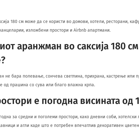
сија 180 см може да се користи во домови, хотели, ресторани, каф
канцеларии, изложбени простори и Airbnb апартмани.
иот аранжман во саксија 180 см
?
ан не бара полевање, сончева светлина, прихрана, кастрење или 
 од прашина со сува или благо влажна крпа.
ростори е погодна висината од 
годна за средни и поголеми простори, како дневни соби, хотелски 
давници и агли каде што е потребен впечатлив декоративен цветен