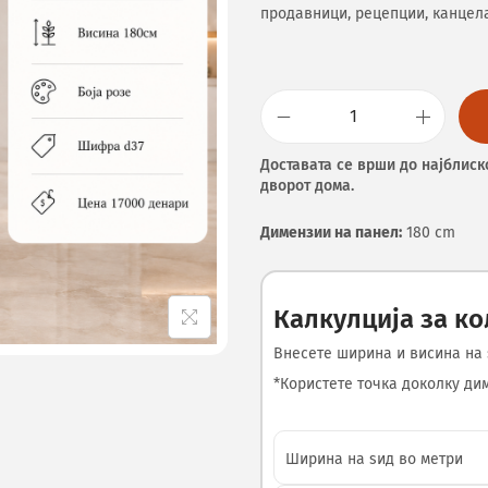
продавници, рецепции, канцел
Доставата се врши до најблиск
дворот дома.
Димензии на панел:
180 cm
Калкулција за к
Внесете ширина и висина на 
*Користете точка доколку диме