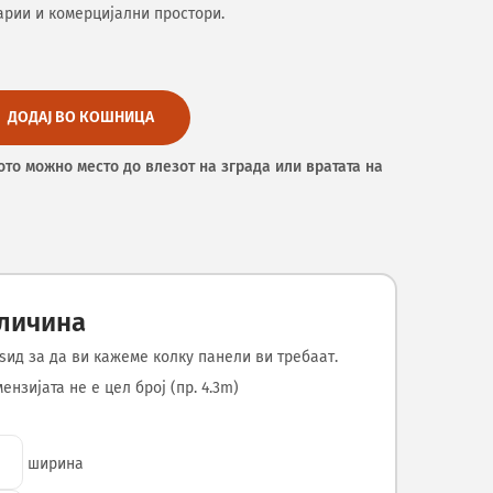
арии и комерцијални простори.
ДОДАЈ ВО КОШНИЦА
ото можно место до влезот на зграда или вратата на
оличина
ѕид за да ви кажеме колку панели ви требаат.
нзијата не е цел број (пр. 4.3m)
ширина