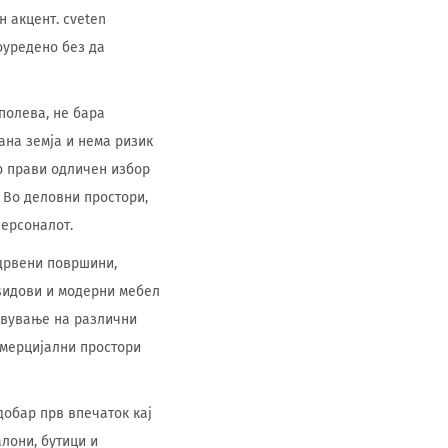
н акцент. cveten
оуредено без да
полева, не бара
ана земја и нема ризик
о прави одличен избор
. Во деловни простори,
персоналот.
дрвени површини,
 ѕидови и модерни мебел
тавување на различни
омерцијални простори
добар прв впечаток кај
лони, бутици и