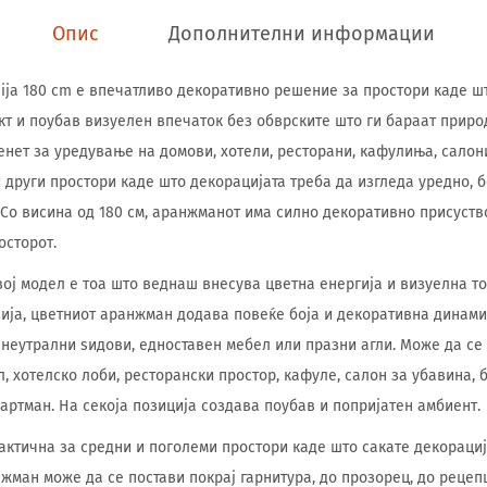
Опис
Дополнителни информации
sija 180 cm е впечатливо декоративно решение за простори каде шт
т и поубав визуелен впечаток без обврските што ги бараат природ
нет за уредување на домови, хотели, ресторани, кафулиња, салон
 други простори каде што декорацијата треба да изгледа уредно, 
. Со висина од 180 см, аранжманот има силно декоративно присуств
осторот.
вој модел е тоа што веднаш внесува цветна енергија и визуелна то
ија, цветниот аранжман додава повеќе боја и декоративна динами
 неутрални ѕидови, едноставен мебел или празни агли. Може да се
л, хотелско лоби, ресторански простор, кафуле, салон за убавина, 
партман. На секоја позиција создава поубав и попријатен амбиент.
рактична за средни и поголеми простори каде што сакате декорациј
жман може да се постави покрај гарнитура, до прозорец, до рецепц