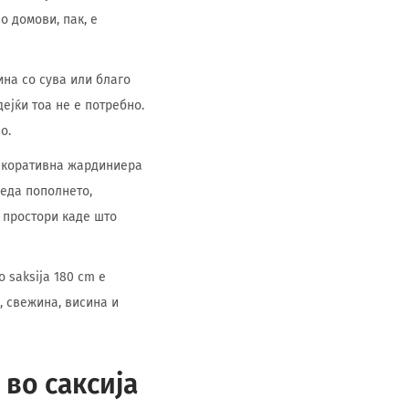
 домови, пак, е
на со сува или благо
ејќи тоа не е потребно.
о.
декоративна жардиниера
леда пополнето,
и простори каде што
 saksija 180 cm е
, свежина, висина и
во саксија