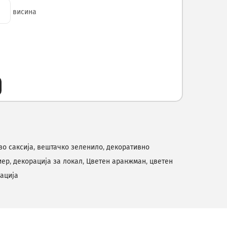
висина
о саксија
,
вештачко зеленило
,
декоративно
иер
,
декорација за локал
,
Цветен аранжман
,
цветен
ација