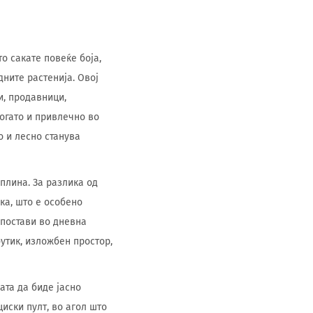
о сакате повеќе боја,
ните растенија. Овој
и, продавници,
богато и привлечно во
о и лесно станува
плина. За разлика од
ка, што е особено
 постави во дневна
бутик, изложбен простор,
ата да биде јасно
иски пулт, во агол што