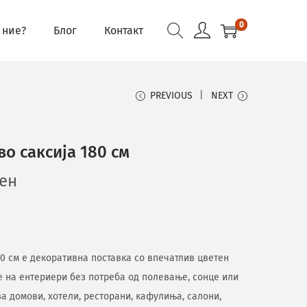
0
 ние?
Блог
Контакт
PREVIOUS
NEXT
о саксија 180 см
ен
0 см е декоративна поставка со впечатлив цветен
е на ентериери без потреба од полевање, сонце или
за домови, хотели, ресторани, кафулиња, салони,