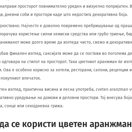
направи просторот повнимателно уреден и визуелно попријатен. Во
и, дневни соби и простори каде што недостига декоративна боја.
дноставно. Најчесто е доволно повремено пребришување од праши
порачува користење силни хемиски средства или грубо триење, бид
анжманот може долго време да изгледа чисто, свежо и декоративн
убав финален изглед, саксијата може да се постави во поголема 
о одговара на стилот на просторот. Така цветниот аранжман ќе изг
. Ова е особено корисно за хотели, ресторани, салони, рецепции 
елокупниот впечаток.
тен изглед, практична висина и лесна употреба, cveten aranzman vo
ативно уредување на домови и деловни простори. Тој внесува боја
а, сонце или секојдневна грижа.
да се користи цветен аранжман 