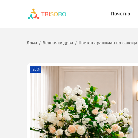
Почетна
Дома
/
Вештачки дрва
/
Цветен аранжман во саксија
-20%