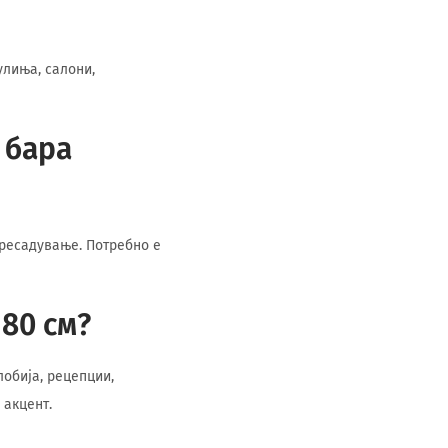
улиња, салони,
 бара
пресадување. Потребно е
180 см?
лобија, рецепции,
 акцент.