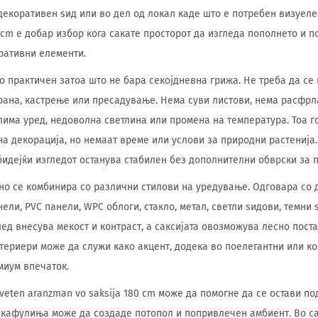
 декоративен ѕид или во дел од локал каде што е потребен визуеле
 cm е добар избор кога сакате просторот да изгледа пополнето и п
ративни елементи.
о практичен затоа што не бара секојдневна грижа. Не треба да се 
рана, кастрење или пресадување. Нема суви листови, нема расфрл
има уред, недоволна светлина или промена на температура. Тоа г
тна декорација, но немаат време или услови за природни растенија
бидејќи изгледот останува стабилен без дополнителни обврски за 
но се комбинира со различни стилови на уредување. Одговара со 
ели, PVC панели, WPC облоги, стакло, метал, светли ѕидови, темни
лед внесува мекост и контраст, а саксијата овозможува лесно пос
териери може да служи како акцент, додека во поелегантни или к
миум впечаток.
veten aranzman vo saksija 180 cm може да помогне да се остави по
и кафулиња може да создаде потопол и попривлечен амбиент. Во са