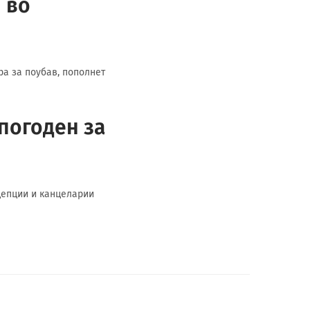
 во
ра за поубав, пополнет
 погоден за
ецепции и канцеларии