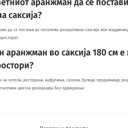
етниот аранжман да се постави
а саксија?
може да се постави во поголема декоративна саксија или жардиние
просторот.
н аранжман во саксија 180 см е
ростори?
ен за хотели, ресторани, кафулиња, салони, бутици, продавници, р
ечатлива цветна декорација без одржување.