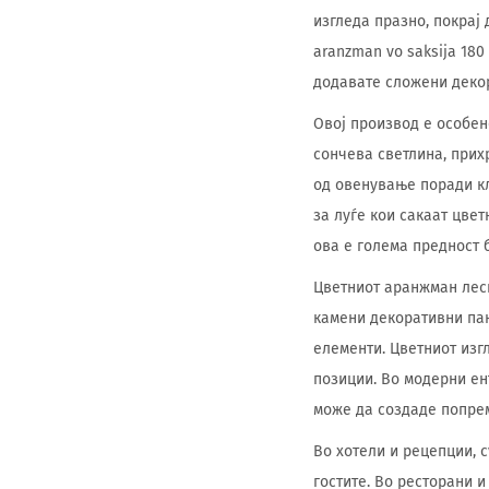
изгледа празно, покрај
aranzman vo saksija 180
додавате сложени деко
Овој производ е особен
сончева светлина, прих
од овенување поради кл
за луѓе кои сакаат цве
ова е голема предност 
Цветниот аранжман лес
камени декоративни пан
елементи. Цветниот изг
позиции. Во модерни ен
може да создаде попре
Во хотели и рецепции, c
гостите. Во ресторани 