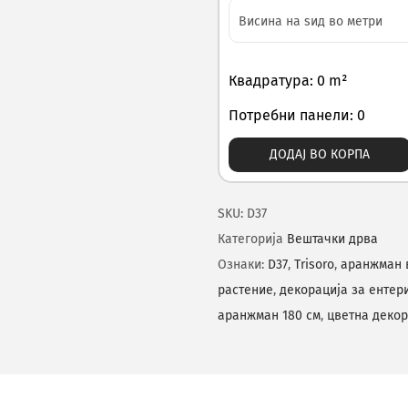
Квадратура: 0 m²
Потребни панели: 0
ДОДАЈ ВО КОРПА
SKU:
D37
Категорија
Вештачки дрва
Ознаки:
D37
,
Trisoro
,
аранжман в
растение
,
декорација за ентер
аранжман 180 см
,
цветна декор