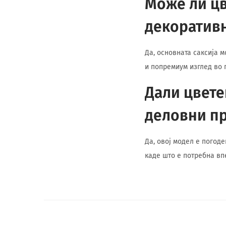
Може ли цв
декоративн
Да, основната саксија 
и попремиум изглед во 
Дали цвете
деловни п
Да, овој модел е погод
каде што е потребна вп