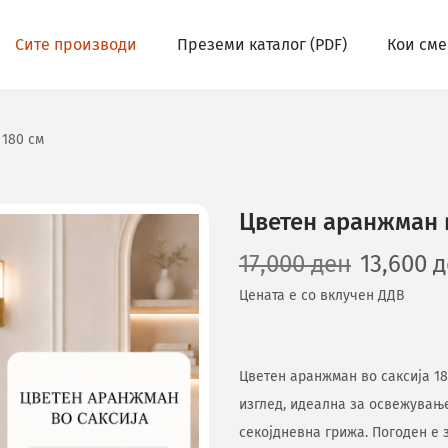
Сите производи
Преземи каталог (PDF)
Кои сме
 180 см
Цветен аранжман в
17,000
ден
13,600
д
Цената е со вклучен ДДВ
Цветен аранжман во саксија 18
изглед, идеална за освежувањ
секојдневна грижа. Погоден е 