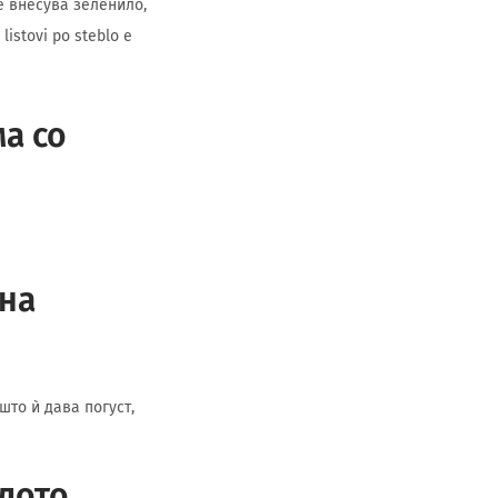
е внесува зеленило,
istovi po steblo е
а со
чна
што ѝ дава погуст,
блото