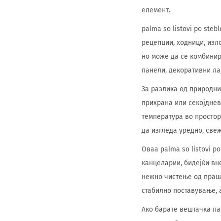
елемент.
palma so listovi po ste
рецепции, ходници, изл
но може да се комбинир
панели, декоративни ла
За разлика од природнит
прихрана или секојднев
температура во простор
да изгледа уредно, свеж
Оваа palma so listovi p
канцеларии, бидејќи в
нежно чистење од праши
стабилно поставување, 
Ако барате вештачка пал