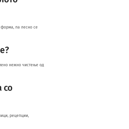
 форма, па лесно се
е?
емено нежно чистење од
 со
ници, рецепции,