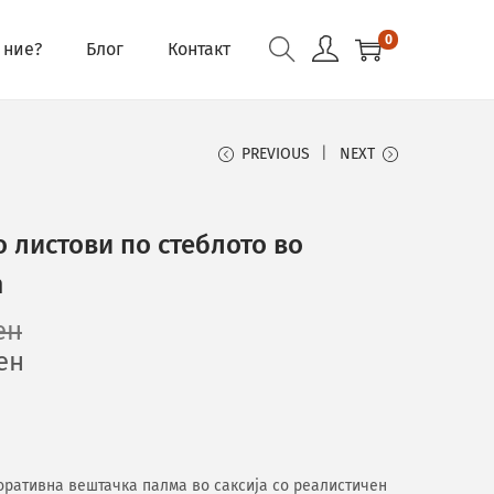
0
 ние?
Блог
Контакт
PREVIOUS
NEXT
 листови по стеблото во
m
ен
ен
екоративна вештачка палма во саксија со реалистичен