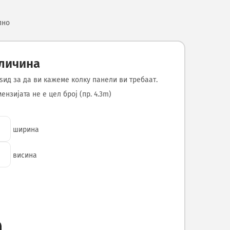
пно
оличина
ѕид за да ви кажеме колку панели ви требаат.
нзијата не е цел број (пр. 4.3m)
ширина
висина