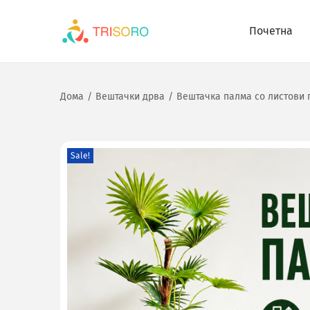
Почетна
Дома
/
Вештачки дрва
/
Вештачка палма со листови п
Sale!