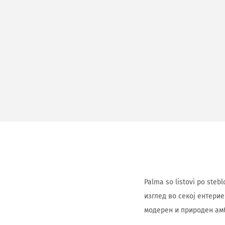
Palma so listovi po ste
изглед во секој ентерие
модерен и природен ам