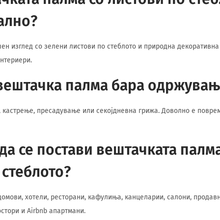
ално?
чен изглед со зелени листови по стеблото и природна декоративна
нтериери.
вештачка палма бара одржувањ
е, кастрење, пресадување или секојдневна грижа. Доволно е повр
да се постави вештачката палма
 стеблото?
домови, хотели, ресторани, кафулиња, канцеларии, салони, продав
стори и Airbnb апартмани.