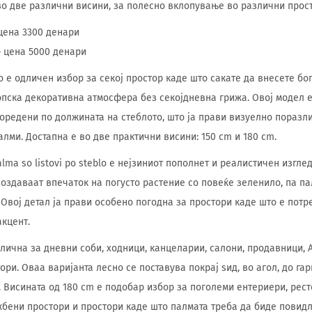
во две различни висини, за полесно вклопување во различни прос
 цена 3300 денари
– цена 5000 денари
blo е одличен избор за секој простор каде што сакате да внесете бо
пска декоративна атмосфера без секојдневна грижа. Овој модел 
поредени по должината на стеблото, што ја прави визуелно поразл
лми. Достапна е во две практични висини: 150 cm и 180 cm.
lma so listovi po steblo е нејзиниот пополнет и реалистичен изгле
создаваат впечаток на погусто растение со повеќе зеленило, па па
 Овој детал ја прави особено погодна за простори каде што е пот
акцент.
длична за дневни соби, ходници, канцеларии, салони, продавници, 
ри. Оваа варијанта лесно се поставува покрај ѕид, во агол, до гар
. Висината од 180 cm е подобар избор за поголеми ентериери, рес
жбени простори и простори каде што палмата треба да биде повид