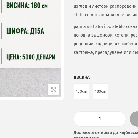
изглед и листови распоредени п
steblo е достапна во две висини
palma so listovi po steblo соз
погодна за домови, хотели, ре
рецепции, ходници, изложбени 
кастрење, пресадување или се
ВИСИНА
150cm
180cm
Доставата се врши до најблиск