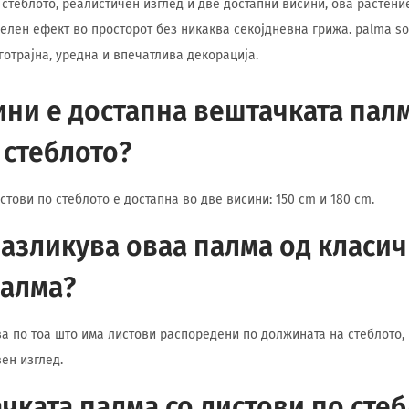
 стеблото, реалистичен изглед и две достапни висини, ова растени
лен ефект во просторот без никаква секојдневна грижа. palma so l
готрајна, уредна и впечатлива декорација.
ини е достапна вештачката палм
 стеблото?
тови по стеблото е достапна во две висини: 150 cm и 180 cm.
разликува оваа палма од класи
палма?
а по тоа што има листови распоредени по должината на стеблото, 
ен изглед.
чката палма со листови по сте