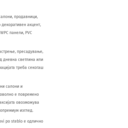
 салони, продавници,
о декоративен акцент,
 WPC панели, PVC
 кастрење, пресадување,
од дневна светлина или
рацијата треба секогаш
жни салони и
Доволно е повремено
Саксијата овозможува
попремиум изглед.
vi po steblo е одлично