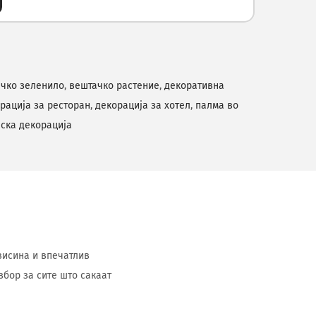
чко зеленило
,
вештачко растение
,
декоративна
рација за ресторан
,
декорација за хотел
,
палма во
пска декорација
 висина и впечатлив
збор за сите што сакаат