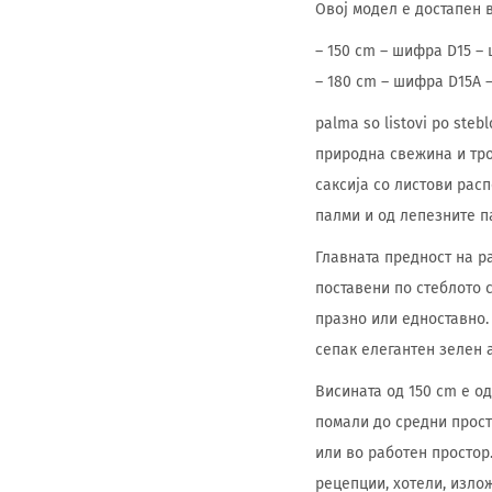
Овој модел е достапен 
– 150 cm – шифра D15 –
– 180 cm – шифра D15A 
palma so listovi po ste
природна свежина и тро
саксија со листови рас
палми и од лепезните па
Главната предност на pa
поставени по стеблото 
празно или едноставно.
сепак елегантен зелен 
Висината од 150 cm е о
помали до средни просто
или во работен простор
рецепции, хотели, изло