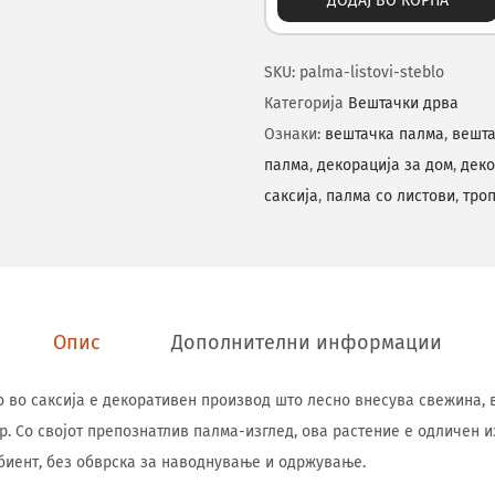
ДОДАЈ ВО КОРПА
SKU:
palma-listovi-steblo
Категорија
Вештачки дрва
Ознаки:
вештачка палма
,
вешта
палма
,
декорација за дом
,
деко
саксија
,
палма со листови
,
тро
Опис
Дополнителни информации
blo во саксија е декоративен производ што лесно внесува свежина,
р. Со својот препознатлив палма-изглед, ова растение е одличен и
биент, без обврска за наводнување и одржување.