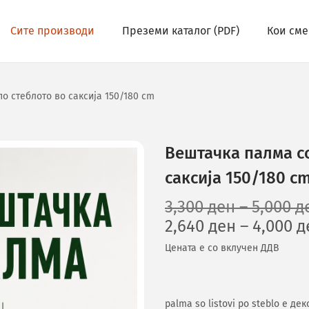
Сите производи
Преземи каталог (PDF)
Кои сме
о стеблото во саксија 150/180 cm
Вештачка палма со
саксија 150/180 c
3,300
ден
–
5,000
д
2,640
ден
–
4,000
д
Цената е со вклучен ДДВ
palma so listovi po steblo е д