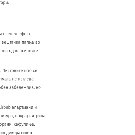
тори:
гат зелен ефект,
е вештачка палма во
ична од класичните
д. Листовите што се
лмата не изгледа
ребен забележлив, но
Airbnb апартмани и
нитура, покрај витрина
торани, кафулиња,
лив декоративен