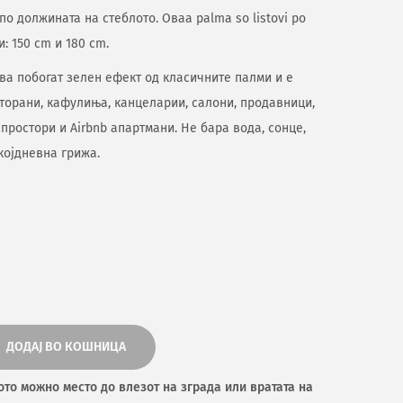
о должината на стеблото. Оваа palma so listovi po
: 150 cm и 180 cm.
дава побогат зелен ефект од класичните палми и е
сторани, кафулиња, канцеларии, салони, продавници,
простори и Airbnb апартмани. Не бара вода, сонце,
којдневна грижа.
ДОДАЈ ВО КОШНИЦА
ото можно место до влезот на зграда или вратата на