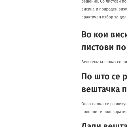
решение. Со листови по
висина и природен визуе
практичен избор за дол
Во кои вис
листови по
Вештачката палма со лис
По што се 
вештачка 
Оваа палма се разликув
пополнет и подекоратив
Дали вешта