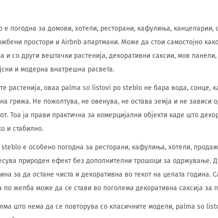
blo е погодна за домови, хотели, ресторани, кафулиња, канцеларии,
ожбени простори и Airbnb апартмани. Може да стои самостојно как
а и со други вештачки растенија, декоративни саксии, мов панели,
јсни и модерна внатрешна расвета.
е растенија, оваа palma so listovi po steblo не бара вода, сонце,
на грижа. Не пожолтува, не овенува, не остава земја и не зависи 
от. Тоа ја прави практична за комерцијални објекти каде што деко
о и стабилно.
o steblo е особено погодна за ресторани, кафулиња, хотели, прода
несува природен ефект без дополнителни трошоци за одржување. 
на за да остане чиста и декоративна во текот на целата година. 
а по желба може да се стави во поголема декоративна саксија за 
ма што нема да се повторува со класичните модели, palma so listo