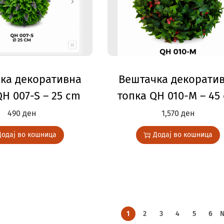
ка декоративна
Вештачка декорати
QH 007-S – 25 cm
топка QH 010-M – 45
490
ден
1,570
ден
Додај во кошница
Додај во кошница
1
2
3
4
5
6
N