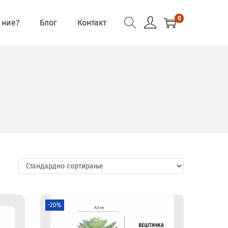
0
 ние?
Блог
Контакт
-20%