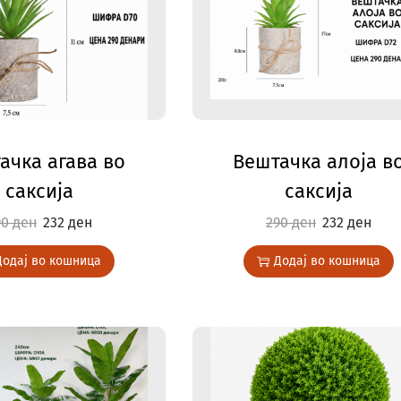
ачка агава во
Вештачка алоја в
саксија
саксија
90
ден
232
ден
290
ден
232
ден
Додај во кошница
Додај во кошница