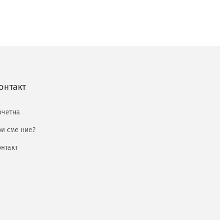
онтакт
очетна
ои сме ние?
онтакт