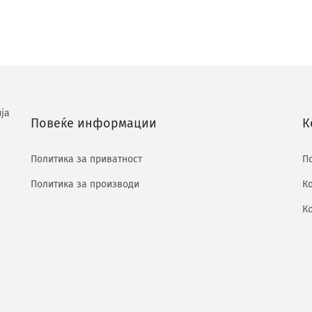
ја
Повеќе информации
К
Политика за приватност
П
Политика за производи
К
К