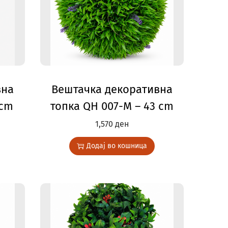
вна
Вештачка декоративна
 cm
топка QH 007-M – 43 cm
1,570
ден
Додај во кошница