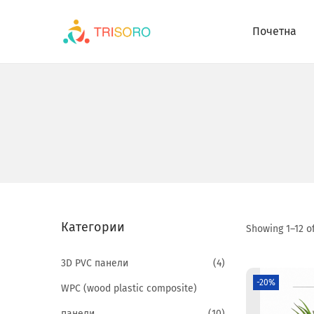
Почетна
Категории
Showing
1
–
12
of
3D PVC панели
(4)
-20%
WPC (wood plastic composite)
панели
(10)