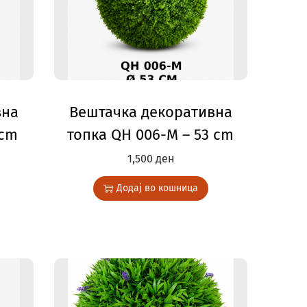
вна
Вештачка декоративна
 cm
топка QH 006-M – 53 cm
1,500
ден
Додај во кошница