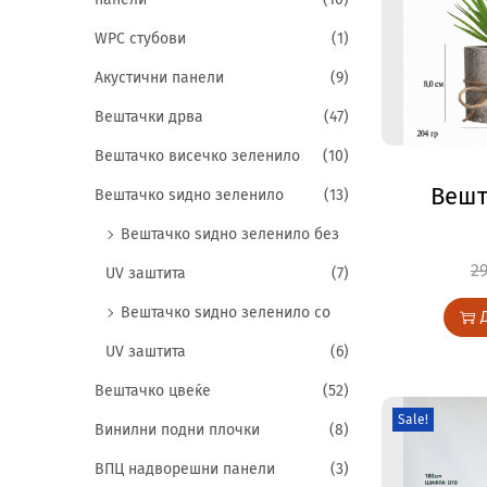
WPC стубови
(1)
Акустични панели
(9)
Вештачки дрва
(47)
Вештачко висечко зеленило
(10)
Вешт
Вештачко ѕидно зеленило
(13)
Вештачко ѕидно зеленило без
2
UV заштита
(7)
Вештачко ѕидно зеленило со
UV заштита
(6)
Вештачко цвеќе
(52)
Sale!
Винилни подни плочки
(8)
ВПЦ надворешни панели
(3)