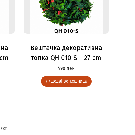
вна
Вештачка декоративна
 cm
топка QH 010-S – 27 cm
490
ден
Додај во кошница
EXT