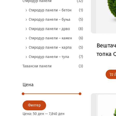
Стиродур панели
(32)
Стиродур панели – бетон
(1)
Стиродур панели – буња
(5)
Стиродур панели – дрво
(8)
Стиродур панели – камен
(6)
Вештач
Стиродур панели – карпа
(5)
топка 
Стиродур панели – тула
(7)
Тавански панели
(3)
Цена
Филтер
Цена:
50 ден
—
7,840 ден