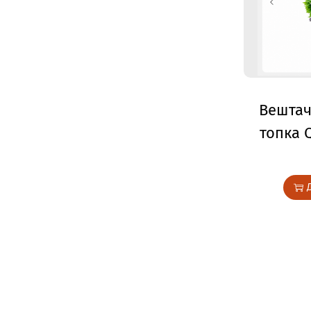
Вештач
топка 