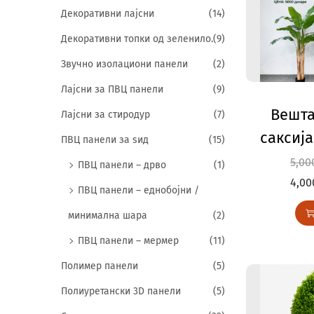
Декоративни лајсни
(14)
Декоративни топки од зеленило.
(9)
Звучно изолациони панели
(2)
Лајсни за ПВЦ панели
(9)
Вешта
Лајсни за стиродур
(7)
саксиј
ПВЦ панели за ѕид
(15)
5,0
ПВЦ панели – дрво
(1)
4,0
ПВЦ панели – еднобојни /
минимална шара
(2)
ПВЦ панели – мермер
(11)
Полимер панели
(5)
Полиуретански 3D панели
(5)