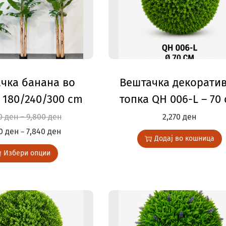
чка банана во
Вештачка декорати
а 180/240/300 cm
топка QH 006-L – 70
00
ден
–
9,800
ден
2,270
ден
00
ден
7,840
ден
–
Додај во кошница
Избери опции