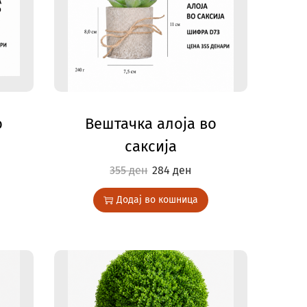
о
Вештачка алоја во
саксија
355
ден
284
ден
Додај во кошница