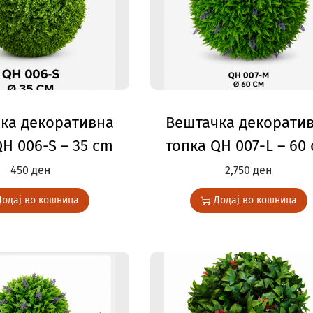
ка декоративна
Вештачка декорати
QH 006-S – 35 cm
топка QH 007-L – 60
450
ден
2,750
ден
Додај во кошница
Додај во кошница