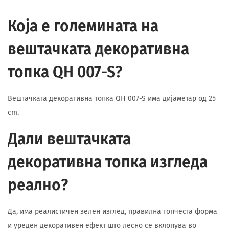
Која е големината на
вештачката декоративна
топка QH 007-S?
Вештачката декоративна топка QH 007-S има дијаметар од 25
cm.
Дали вештачката
декоративна топка изгледа
реално?
Да, има реалистичен зелен изглед, правилна топчеста форма
и уреден декоративен ефект што лесно се вклопува во