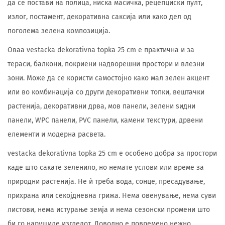
да се постави на полица, ниска масичка, рецепциски пулт,
излог, постамент, декоративна саксија или како дел од
поголема зелена композиција.
Оваа vestacka dekorativna topka 25 cm е практична и за
тераси, балкони, покриени надворешни простори и влезни
зони. Може да се користи самостојно како мал зелен акцент
или во комбинација со други декоративни топки, вештачки
растенија, декоративни дрва, мов панели, зелени ѕидни
панели, WPC панели, PVC панели, камени текстури, дрвени
елементи и модерна расвета.
vestacka dekorativna topka 25 cm е особено добра за простори
каде што сакате зеленило, но немате услови или време за
природни растенија. Не ѝ треба вода, сонце, пресадување,
прихрана или секојдневна грижа. Нема овенување, нема суви
листови, нема истурање земја и нема сезонски промени што
би го нарушиле изгледот. Доволно е повремено нежно