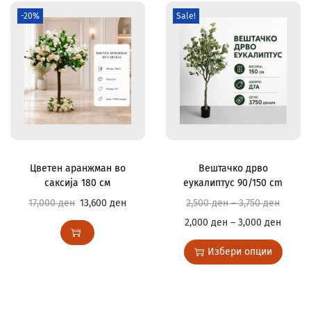
-20%
Sale!
Цветен аранжман во
Вештачко дрво
саксија 180 см
еукалиптус 90/150 cm
17,000
ден
13,600
ден
2,500
ден
–
3,750
ден
2,000
ден
–
3,000
ден
Избери опции