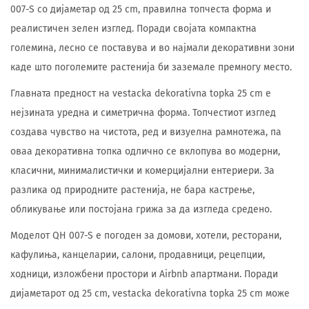
007-S со дијаметар од 25 cm, правилна топчеста форма и
реалистичен зелен изглед. Поради својата компактна
големина, лесно се поставува и во најмали декоративни зони
каде што поголемите растенија би заземале премногу место.
Главната предност на vestacka dekorativna topka 25 cm е
нејзината уредна и симетрична форма. Топчестиот изглед
создава чувство на чистота, ред и визуелна рамнотежа, па
оваа декоративна топка одлично се вклопува во модерни,
класични, минималистички и комерцијални ентериери. За
разлика од природните растенија, не бара кастрење,
обликување или постојана грижа за да изгледа средено.
Моделот QH 007-S е погоден за домови, хотели, ресторани,
кафулиња, канцеларии, салони, продавници, рецепции,
ходници, изложбени простори и Airbnb апартмани. Поради
дијаметарот од 25 cm, vestacka dekorativna topka 25 cm може