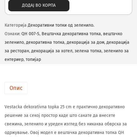
ДОДАЈ ВО КОРПА
Категорија
Декоративни топки од зеленило.
Ознаки:
QH 007-S
,
Вештачка декоративна топка
,
вештачко
зеленило
,
декоративна топка
,
декорација за дом
,
декорација
за ресторан
,
декорација за хотел
,
зелена топка
,
зеленило за
ентериер
,
топијар
Опис
Vestacka dekorativna topka 25 cm е практично декоративно
решение за секој простор каде што сакате да внесете
свежина, зеленило и уреден изглед без никаква обврска за
одржување. Овој модел е вештачка декоративна топка QH