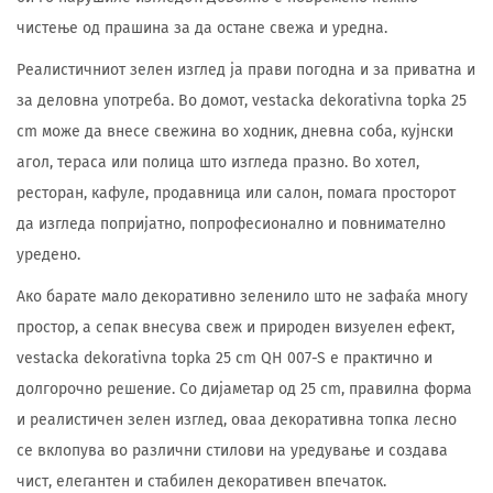
чистење од прашина за да остане свежа и уредна.
Реалистичниот зелен изглед ја прави погодна и за приватна и
за деловна употреба. Во домот, vestacka dekorativna topka 25
cm може да внесе свежина во ходник, дневна соба, кујнски
агол, тераса или полица што изгледа празно. Во хотел,
ресторан, кафуле, продавница или салон, помага просторот
да изгледа попријатно, попрофесионално и повнимателно
уредено.
Ако барате мало декоративно зеленило што не зафаќа многу
простор, а сепак внесува свеж и природен визуелен ефект,
vestacka dekorativna topka 25 cm QH 007-S е практично и
долгорочно решение. Со дијаметар од 25 cm, правилна форма
и реалистичен зелен изглед, оваа декоративна топка лесно
се вклопува во различни стилови на уредување и создава
чист, елегантен и стабилен декоративен впечаток.