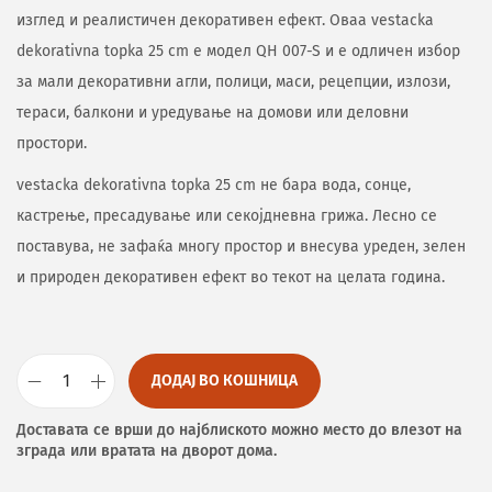
изглед и реалистичен декоративен ефект. Оваа vestacka
dekorativna topka 25 cm е модел QH 007-S и е одличен избор
за мали декоративни агли, полици, маси, рецепции, излози,
тераси, балкони и уредување на домови или деловни
простори.
vestacka dekorativna topka 25 cm не бара вода, сонце,
кастрење, пресадување или секојдневна грижа. Лесно се
поставува, не зафаќа многу простор и внесува уреден, зелен
и природен декоративен ефект во текот на целата година.
ДОДАЈ ВО КОШНИЦА
Доставата се врши до најблиското можно место до влезот на
зграда или вратата на дворот дома.