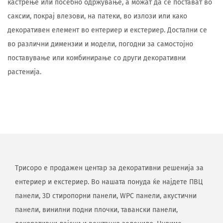
кастрење или посебно одржување, а можат да се постават во
саксии, покрај влезови, на патеки, во излози или како
декоративен елемент во ентериер и екстериер. Достапни се
во различни димензии и модели, погодни за самостојно
поставување или комбинирање со други декоративни
растенија.
Трисоро е продажен центар за декоративни решенија за
ентериер и екстериер. Во нашата понуда ќе најдете ПВЦ
панели, 3D стиропорни панели, WPC панели, акустични
панели, винилни подни плочки, тавански панели,