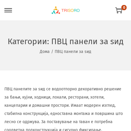
0
Категории:
ПВЦ панели за ѕид
Дома
/
ПВЦ панели за ѕид
ПВЦ панелите за ѕид се водоотпорно декоративно решение
за бањи, кујни, ходници, локали, ресторани, хотели,
канцеларии и домашни простори. Имаат модерен изглед,
стабилна конструкција, едноставна монтажа и површина што
лесно се одржува. За поставување на таван е потребна
соодветна подконструкција и сигурно фиксирање.