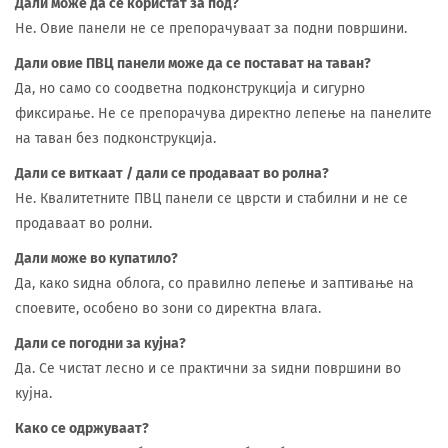
Дали може да се користат за под?
Не. Овие панели не се препорачуваат за подни површини.
Дали овие ПВЦ панели може да се постават на таван?
Да, но само со соодветна подконструкција и сигурно
фиксирање. Не се препорачува директно лепење на панелите
на таван без подконструкција.
Дали се виткаат / дали се продаваат во ролна?
Не. Квалитетните ПВЦ панели се цврсти и стабилни и не се
продаваат во ролни.
Дали може во купатило?
Да, како ѕидна облога, со правилно лепење и заптивање на
споевите, особено во зони со директна влага.
Дали се погодни за кујна?
Да. Се чистат лесно и се практични за ѕидни површини во
кујна.
Како се одржуваат?