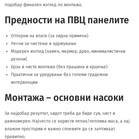
подобар финален изглед по монтажа.
Предности на ПВЦ панелите
Отпорни на влага (за ѕидна примена)
Лесни за чистење и одржување
Модерен изглед (камен, мермер, дрво, минималистички
дезени)
Брза и чиста монтажа (без прашина и кршење)
Практични за уредување без големи градежни
интервенции
Монтажа – основни насоки
За најдобар резултат, ѕидот треба да биде сув, чист и
рамномерен. Најчесто се користи лепак/леплива маса, а кај
влажни простории е важно споевите да се заптиваат
правилно.