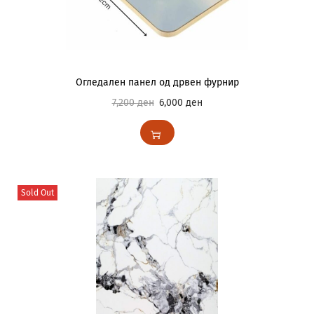
Огледален панел од дрвен фурнир
7,200
ден
6,000
ден
Sold Out