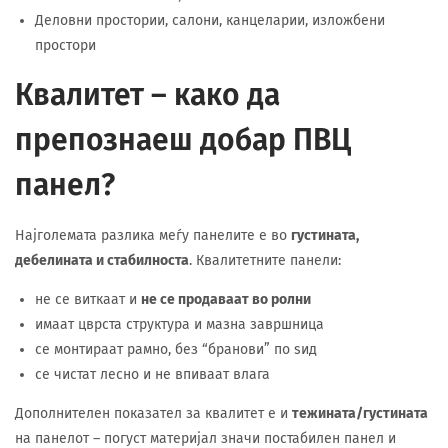
Деловни простории, салони, канцеларии, изложбени
простори
Квалитет – како да
препознаеш добар ПВЦ
панел?
Најголемата разлика меѓу панелите е во
густината,
дебелината и стабилноста
. Квалитетните панели:
не се виткаат и
не се продаваат во ролни
имаат цврста структура и мазна завршница
се монтираат рамно, без “бранови” по ѕид
се чистат лесно и не впиваат влага
Дополнителен показател за квалитет е и
тежината/густината
на панелот – погуст материјал значи постабилен панел и