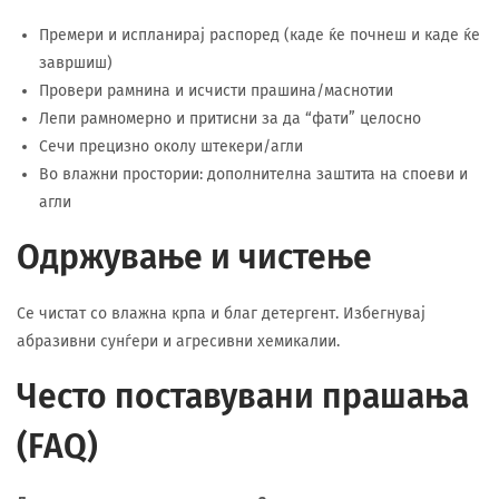
Премери и испланирај распоред (каде ќе почнеш и каде ќе
завршиш)
Провери рамнина и исчисти прашина/маснотии
Лепи рамномерно и притисни за да “фати” целосно
Сечи прецизно околу штекери/агли
Во влажни простории: дополнителна заштита на споеви и
агли
Одржување и чистење
Се чистат со влажна крпа и благ детергент. Избегнувај
абразивни сунѓери и агресивни хемикалии.
Често поставувани прашања
(FAQ)