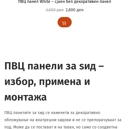
ПВЦ панел White – сјаен бел декоративен панел
3,000
ден
2,800
ден
ПВЦ панели за ѕид –
избор, примена и
монтажа
ПВЦ панелите за ѕид се наменети за декоративно
обложување на внатрешни ѕидови и не се препорачуваат за
под. Може да се постават и на таван, но само со соодветна