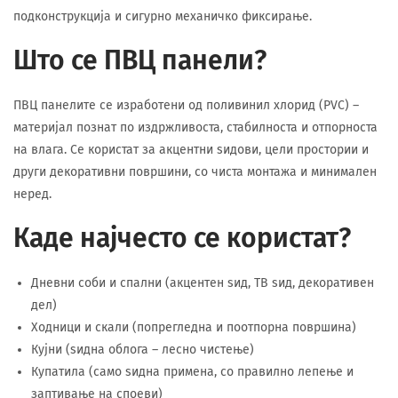
подконструкција и сигурно механичко фиксирање.
Што се ПВЦ панели?
ПВЦ панелите се изработени од поливинил хлорид (PVC) –
материјал познат по издржливоста, стабилноста и отпорноста
на влага. Се користат за акцентни ѕидови, цели простории и
други декоративни површини, со чиста монтажа и минимален
неред.
Каде најчесто се користат?
Дневни соби и спални (акцентен ѕид, ТВ ѕид, декоративен
дел)
Ходници и скали (попрегледна и поотпорна површина)
Кујни (ѕидна облога – лесно чистење)
Купатила (само ѕидна примена, со правилно лепење и
заптивање на споеви)