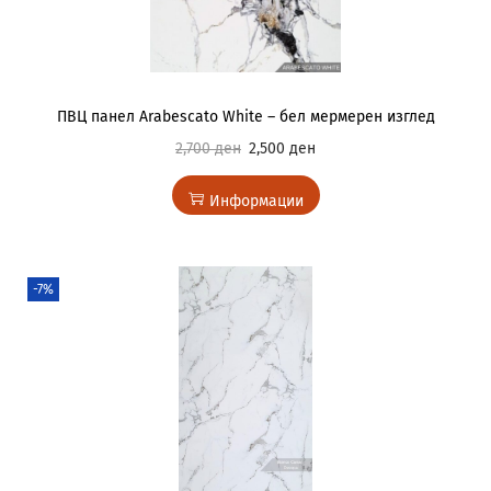
ПВЦ панел Arabescato White – бел мермерен изглед
2,700
ден
2,500
ден
Информации
-7%