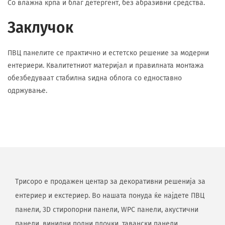
Со влажна крпа и благ детергент, без абразивни средства.
Заклучок
ПВЦ панелите се практично и естетско решение за модерни
ентериери. Квалитетниот материјал и правилната монтажа
обезбедуваат стабилна ѕидна облога со едноставно
одржување.
Трисоро е продажен центар за декоративни решенија за
ентериер и екстериер. Во нашата понуда ќе најдете ПВЦ
панели, 3D стиропорни панели, WPC панели, акустични
панели, винилни подни плочки, тавански панели,