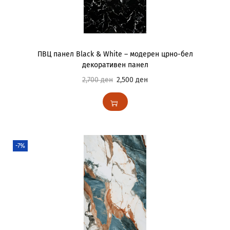
ПВЦ панел Black & White – модерен црно-бел
декоративен панел
2,700
ден
2,500
ден
-7%