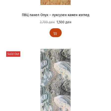
ПВЦ панел Onyx – луксузен камен изглед
2,700
ден
1,500
ден
Sold Out