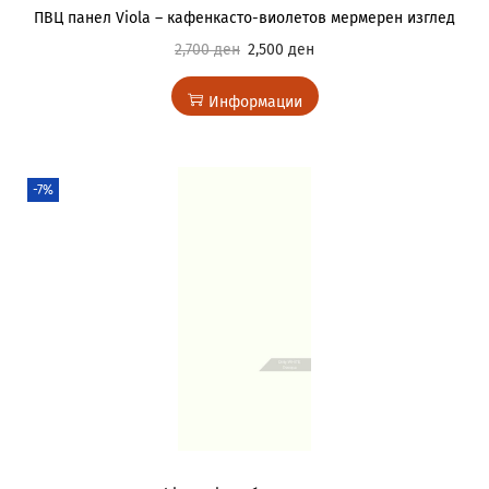
ПВЦ панел Viola – кафенкасто-виолетов мермерен изглед
2,700
ден
2,500
ден
Информации
-7%