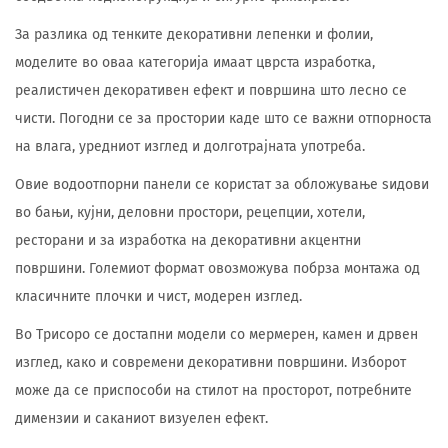
За разлика од тенките декоративни лепенки и фолии,
моделите во оваа категорија имаат цврста изработка,
реалистичен декоративен ефект и површина што лесно се
чисти. Погодни се за простории каде што се важни отпорноста
на влага, уредниот изглед и долготрајната употреба.
Овие водоотпорни панели се користат за обложување ѕидови
во бањи, кујни, деловни простори, рецепции, хотели,
ресторани и за изработка на декоративни акцентни
површини. Големиот формат овозможува побрза монтажа од
класичните плочки и чист, модерен изглед.
Во Трисоро се достапни модели со мермерен, камен и дрвен
изглед, како и современи декоративни површини. Изборот
може да се приспособи на стилот на просторот, потребните
димензии и саканиот визуелен ефект.