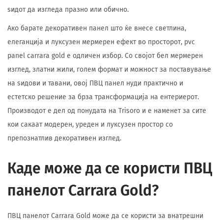
ѕидот да изгледа празно или обично.
Ако барате декоративен панел што ќе внесе светлина,
елеганција и луксузен мермерен ефект во просторот, pvc
panel carrara gold е одличен избор. Со својот бел мермерен
изглед, златни жили, голем формат и можност за поставување
на ѕидови и тавани, овој ПВЦ панел нуди практично и
естетско решение за брза трансформација на ентериерот.
Производот е дел од понудата на Trisoro и е наменет за сите
кои сакаат модерен, уреден и луксузен простор со
препознатлив декоративен изглед.
Каде може да се користи ПВЦ
панелот Carrara Gold?
ПВЦ панелот Carrara Gold може да се користи за внатрешни