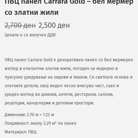
ПВЦ панел Carrara Gold – бел мермер
со златни жили
2,700
ден
2,500
ден
Цената е со вклучен ДДВ
ПВЦ панел Carrara Gold е декоративен панел со бел мермерен
изглед и елегантни златни жили, погоден за модерно и
луксузно уредување на ѕидови и тавани. Со светлата основа и
златните детали, овој модел лесно внесува чист, скап и
уреден изглед во домови, хотели, ресторани, салони,
рецепции, канцеларии и деловни простори.
Димензии: 2.70 м × 1.22 м
Покривност: околу 3.29 м² по панел
Материјал: ПВЦ