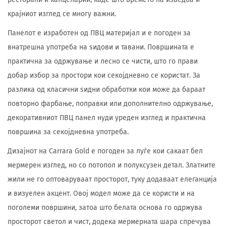
крајниот изглед се многу важни.
Панелот е изработен од ПВЦ материјал и е погоден за
внатрешна употреба на ѕидови и тавани. Површината е
практична за одржување и лесно се чисти, што го прави
добар избор за простори кои секојдневно се користат. За
разлика од класични ѕидни обработки кои може да бараат
повторно фарбање, поправки или дополнително одржување,
декоративниот ПВЦ панел нуди уреден изглед и практична
површина за секојдневна употреба.
Дизајнот на Carrara Gold е погоден за луѓе кои сакаат бел
мермерен изглед, но со потопол и полуксузен детал. Златните
жили не го оптоваруваат просторот, туку додаваат елеганција
и визуелен акцент. Овој модел може да се користи и на
поголеми површини, затоа што белата основа го одржува
просторот светол и чист, додека мермерната шара спречува