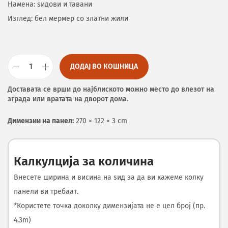
Намена: ѕидови и тавани
Изглед: бел мермер со златни жили
ДОДАЈ ВО КОШНИЦА
Доставата се врши до најблиското можно место до влезот на
зграда или вратата на дворот дома.
Димензии на панел:
270 × 122 × 3 cm
Калкулција за количина
Внесете ширина и висина на ѕид за да ви кажеме колку
панели ви требаат.
*Користете точка доколку димензијата не е цел број (пр.
4.3m)