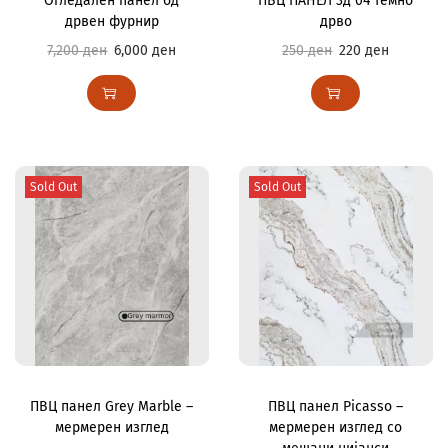
Огледален панел од
ПВЦ ПАНЕЛ 3д 04 темно
дрвен фурнир
дрво
7,200
ден
6,000
ден
250
ден
220
ден
Sold Out
Sold Out
ПВЦ панел Grey Marble –
ПВЦ панел Picasso –
мермерен изглед
мермерен изглед со