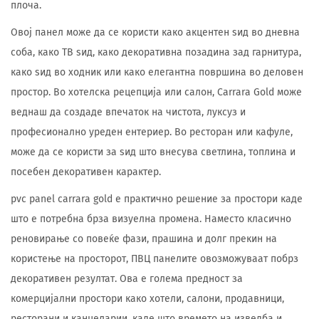
плоча.
Овој панел може да се користи како акцентен ѕид во дневна
соба, како ТВ ѕид, како декоративна позадина зад гарнитура,
како ѕид во ходник или како елегантна површина во деловен
простор. Во хотелска рецепција или салон, Carrara Gold може
веднаш да создаде впечаток на чистота, луксуз и
професионално уреден ентериер. Во ресторан или кафуле,
може да се користи за ѕид што внесува светлина, топлина и
посебен декоративен карактер.
pvc panel carrara gold е практично решение за простори каде
што е потребна брза визуелна промена. Наместо класично
реновирање со повеќе фази, прашина и долг прекин на
користење на просторот, ПВЦ панелите овозможуваат побрз
декоративен резултат. Ова е голема предност за
комерцијални простори како хотели, салони, продавници,
ресторани и канцеларии, каде што времето на изведба и