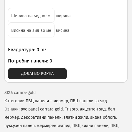
ширина
висина
Квадратура: 0 m²
Потребни панели: 0
ДОДАЈ ВО КОРПА
SKU:
carara-gold
Категории
ПВЦ панели – мермер
,
ПВЦ панели за ѕид
Ознаки:
pvc panel carrara gold
,
Trisoro
,
акцентен ѕид
,
бел
мермер
,
декоративни панели
,
златни жили
,
ѕидна облога
,
луксузен панел
,
мермерен изглед
,
ПВЦ ѕидни панели
,
ПВЦ