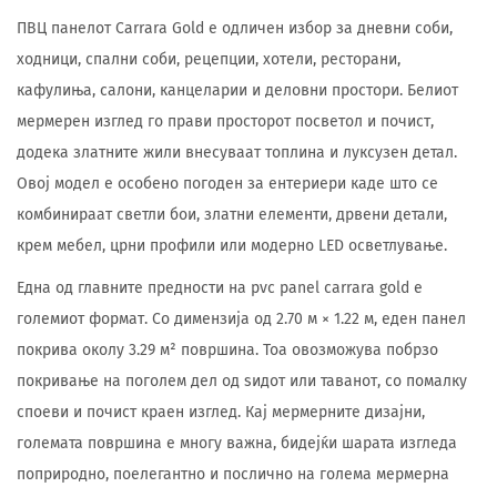
ПВЦ панелот Carrara Gold е одличен избор за дневни соби,
ходници, спални соби, рецепции, хотели, ресторани,
кафулиња, салони, канцеларии и деловни простори. Белиот
мермерен изглед го прави просторот посветол и почист,
додека златните жили внесуваат топлина и луксузен детал.
Овој модел е особено погоден за ентериери каде што се
комбинираат светли бои, златни елементи, дрвени детали,
крем мебел, црни профили или модерно LED осветлување.
Една од главните предности на pvc panel carrara gold е
големиот формат. Со димензија од 2.70 м × 1.22 м, еден панел
покрива околу 3.29 м² површина. Тоа овозможува побрзо
покривање на поголем дел од ѕидот или таванот, со помалку
споеви и почист краен изглед. Кај мермерните дизајни,
големата површина е многу важна, бидејќи шарата изгледа
поприродно, поелегантно и послично на голема мермерна