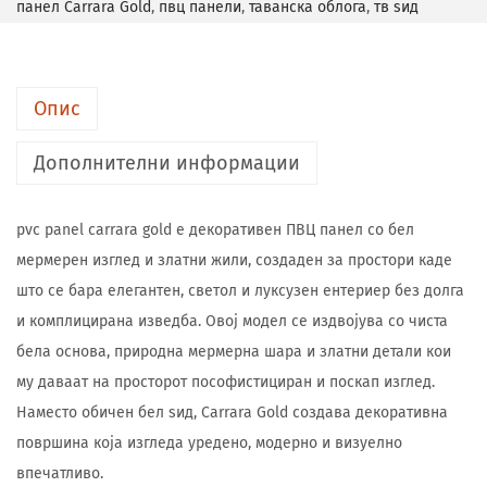
панел Carrara Gold
,
пвц панели
,
таванска облога
,
тв ѕид
Опис
Дополнителни информации
pvc panel carrara gold е декоративен ПВЦ панел со бел
мермерен изглед и златни жили, создаден за простори каде
што се бара елегантен, светол и луксузен ентериер без долга
и комплицирана изведба. Овој модел се издвојува со чиста
бела основа, природна мермерна шара и златни детали кои
му даваат на просторот пософистициран и поскап изглед.
Наместо обичен бел ѕид, Carrara Gold создава декоративна
површина која изгледа уредено, модерно и визуелно
впечатливо.