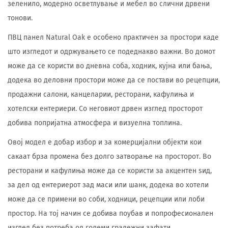
зеленило, модерно осветлување и мебел во слични дрвени
тонови.
ПВЦ панел Natural Oak е особено практичен за простори каде
што изгледот и одржувањето се подеднакво важни. Во домот
може да се користи во дневна соба, ходник, кујна или бања,
додека во деловни простори може да се постави во рецепции,
продажни салони, канцеларии, ресторани, кафулиња и
хотелски ентериери. Со неговиот дрвен изглед просторот
добива попријатна атмосфера и визуелна топлина.
Овој модел е добар избор и за комерцијални објекти кои
сакаат брза промена без долго затворање на просторот. Во
ресторани и кафулиња може да се користи за акцентен ѕид,
за дел од ентериерот зад маси или шанк, додека во хотели
може да се примени во соби, ходници, рецепции или лоби
простор. На тој начин се добива поубав и попрофесионален
изглед без потреба од големи градежни зафати.