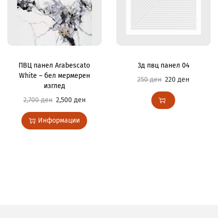
ПВЦ панел Arabescato
3д пвц панел 04
White – бел мермерен
250
ден
220
ден
изглед
2,700
ден
2,500
ден
Информации