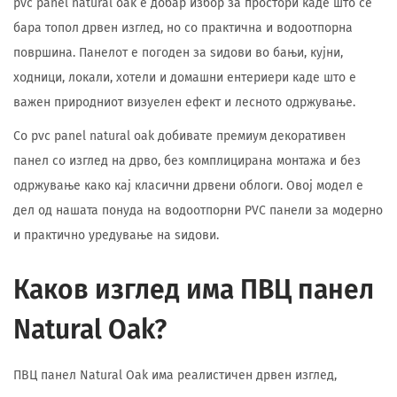
pvc panel natural oak е добар избор за простори каде што се
бара топол дрвен изглед, но со практична и водоотпорна
површина. Панелот е погоден за ѕидови во бањи, кујни,
ходници, локали, хотели и домашни ентериери каде што е
важен природниот визуелен ефект и лесното одржување.
Со pvc panel natural oak добивате премиум декоративен
панел со изглед на дрво, без комплицирана монтажа и без
одржување како кај класични дрвени облоги. Овој модел е
дел од нашата понуда на водоотпорни PVC панели за модерно
и практично уредување на ѕидови.
Каков изглед има ПВЦ панел
Natural Oak?
ПВЦ панел Natural Oak има реалистичен дрвен изглед,