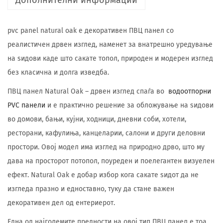
Дополнителни информации
pvc panel natural oak е декоративен ПВЦ панел со
реалистичен дрвен изглед, наменет за внатрешно уредување
на ѕидови каде што сакате топол, природен и модерен изглед
без класична и долга изведба.
ПВЦ панел Natural Oak – дрвен изглед спаѓа во
водоотпорни
PVC панели
и е практично решение за обложување на ѕидови
во домови, бањи, кујни, ходници, дневни соби, хотели,
ресторани, кафулиња, канцеларии, салони и други деловни
простори. Овој модел има изглед на природно дрво, што му
дава на просторот потопол, поуреден и поелегантен визуелен
ефект. Natural Oak е добар избор кога сакате ѕидот да не
изгледа празно и едноставно, туку да стане важен
декоративен дел од ентериерот.
Една од најголемите предности на овој тип ПВЦ панел е тоа