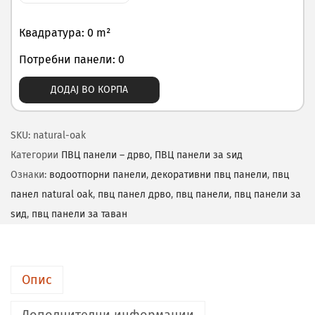
Квадратура: 0 m²
Потребни панели: 0
ДОДАЈ ВО КОРПА
SKU:
natural-oak
Категории
ПВЦ панели – дрво
,
ПВЦ панели за ѕид
Ознаки:
водоотпорни панели
,
декоративни пвц панели
,
пвц
панел natural oak
,
пвц панел дрво
,
пвц панели
,
пвц панели за
ѕид
,
пвц панели за таван
Опис