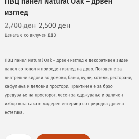
ПВЦ панел Natural Oak – дрвен
изглед
2,700
ден
2,500
ден
Цената е со вклучен ДДВ
ПВЦ панел Natural Oak – дрвен изглед е декоративен ѕиден
панел со топол и природен изглед на дрво. Погоден е за
внатрешни ѕидови во домови, бањи, кујни, хотели, ресторани,
кафулиња и деловни простори. Практичен е за брзо
уредување на просторот, лесен за одржување и одличен
избор кога сакате модерен ентериер со природна дрвена
естетика.