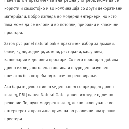
панел што е практичен за внатрешна употреба. Може да се
користи и самостојно и во комбинација со други декоративни
материјали. Добро изгледа во модерни ентериери, но исто
така може да се вклопи и во потопли, природни и класични
простори.
Затоа pvc panel natural oak е практичен избор за домови,
бањи, кујни, ходници, хотели, ресторани, кафулиња,
канцеларии и деловни простори. Со него просторот добива
дрвен изглед, поголема топлина и поуреден визуелен
впечаток без потреба од класично реновирање.
Ако барате декоративен ѕиден панел со природен дрвен
изглед, ПВЦ панел Natural Oak – дрвен изглед е одлично
решение. Тој нуди модерен изглед, лесно вклопување во
ентериерот и практична примена во различни внатрешни
простори.