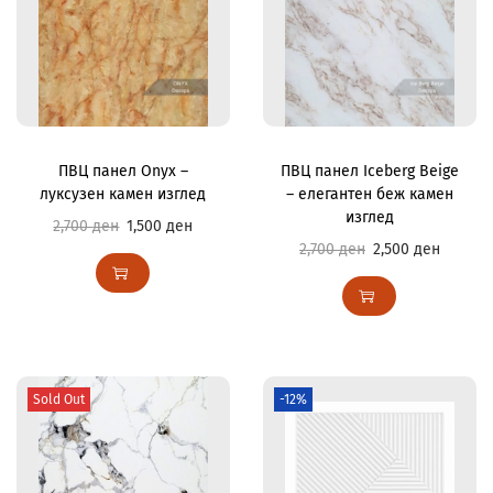
ПВЦ панел Onyx –
ПВЦ панел Iceberg Beige
луксузен камен изглед
– елегантен беж камен
изглед
2,700
ден
1,500
ден
2,700
ден
2,500
ден
Sold Out
-12%