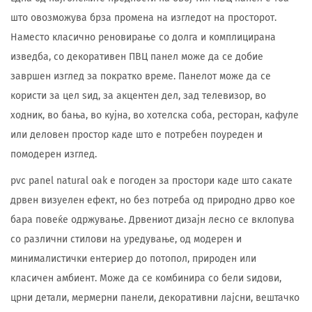
што овозможува брза промена на изгледот на просторот.
Наместо класично реновирање со долга и комплицирана
изведба, со декоративен ПВЦ панел може да се добие
завршен изглед за пократко време. Панелот може да се
користи за цел ѕид, за акцентен дел, зад телевизор, во
ходник, во бања, во кујна, во хотелска соба, ресторан, кафуле
или деловен простор каде што е потребен поуреден и
помодерен изглед.
pvc panel natural oak е погоден за простори каде што сакате
дрвен визуелен ефект, но без потреба од природно дрво кое
бара повеќе одржување. Дрвениот дизајн лесно се вклопува
со различни стилови на уредување, од модерен и
минималистички ентериер до потопол, природен или
класичен амбиент. Може да се комбинира со бели ѕидови,
црни детали, мермерни панели, декоративни лајсни, вештачко