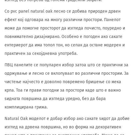
Со pvc panel natural oak лесно се добива природен дрвен
ефект кој одговара на многу различни простори. Панелот
може да помогне просторот да изгледа почисто, поуредно и
повнимателно дизајнирано. Особено е погоден ако сакате
ентериерот да има топол тон, но сепак да остане модерен и
практичен за секојдневна употреба.
ПВЦ панелите се популарен избор затоа што се практични за
одржување и лесно се вклопуваат во различни простории. За
чистење најчесто е доволно повремено бришење со мека
крпа. Тоа ги прави погодни за простори каде што е важно
ѕидната површина да изгледа уредно, без да бара
комплицирана грижа.
Natural Oak моделот е добар избор ако сакате ѕидот да добие
изглед на дрвена површина, но во форма на декоративен