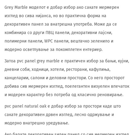
Grey Marble моделот е добар избор ако сакате мермерен
изглед во сива нијанса, но во практична форма на
декоративен панел за внатрешна употреба. Може да се
комбинира со други ПВЦ панели, декоративни лајсни,
полимерни панели, WPC панели, вештачко зеленило и
модерно осветлување за покомплетен ентериер.
Затоа pvc panel grey marble е практичен избор за бањи, кујни,
дневни соби, ходници, хотели, ресторани, кафулиња,
канцеларии, салони и деловни простори. Со него просторот
добива сив мермерен изглед, поелегантен визуелен впечаток
и модерен карактер без потреба од класично реновирање.
pvc panel natural oak е добар избор за простори каде што
сакате декоративен дрвен изглед, лесно одржување и
модерно внатрешно уредување.
Ако барате декоративен ѕиден панел со сив мермерен изглед,