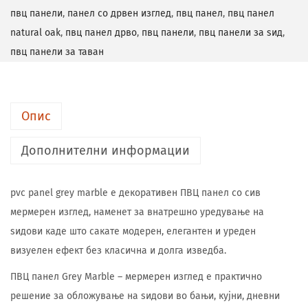
пвц панели
,
панел со дрвен изглед
,
пвц панел
,
пвц панел
natural oak
,
пвц панел дрво
,
пвц панели
,
пвц панели за ѕид
,
пвц панели за таван
Опис
Дополнителни информации
pvc panel grey marble е декоративен ПВЦ панел со сив
мермерен изглед, наменет за внатрешно уредување на
ѕидови каде што сакате модерен, елегантен и уреден
визуелен ефект без класична и долга изведба.
ПВЦ панел Grey Marble – мермерен изглед е практично
решение за обложување на ѕидови во бањи, кујни, дневни