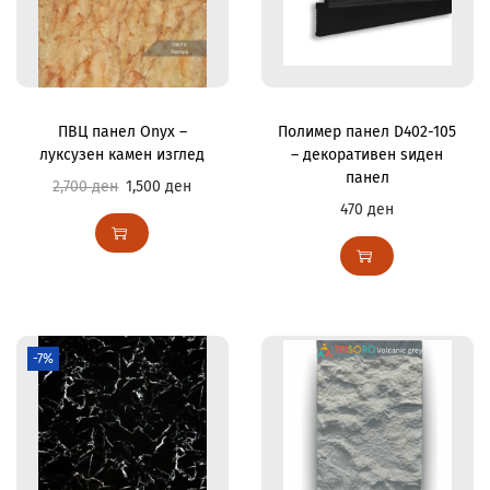
ПВЦ панел Onyx –
Полимер панел D402-105
луксузен камен изглед
– декоративен ѕиден
панел
2,700
ден
1,500
ден
470
ден
-7%