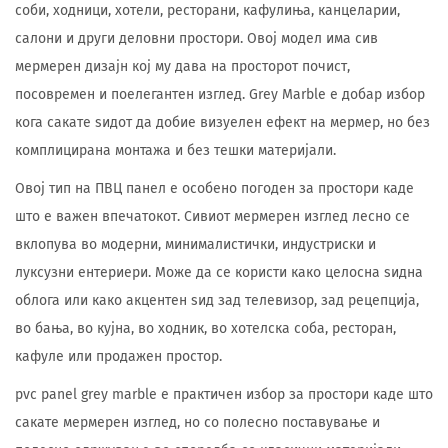
соби, ходници, хотели, ресторани, кафулиња, канцеларии,
салони и други деловни простори. Овој модел има сив
мермерен дизајн кој му дава на просторот почист,
посовремен и поелегантен изглед. Grey Marble е добар избор
кога сакате ѕидот да добие визуелен ефект на мермер, но без
комплицирана монтажа и без тешки материјали.
Овој тип на ПВЦ панел е особено погоден за простори каде
што е важен впечатокот. Сивиот мермерен изглед лесно се
вклопува во модерни, минималистички, индустриски и
луксузни ентериери. Може да се користи како целосна ѕидна
облога или како акцентен ѕид зад телевизор, зад рецепција,
во бања, во кујна, во ходник, во хотелска соба, ресторан,
кафуле или продажен простор.
pvc panel grey marble е практичен избор за простори каде што
сакате мермерен изглед, но со полесно поставување и