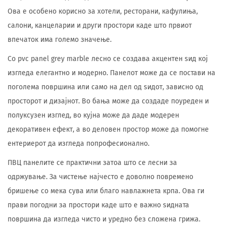
Ова е особено корисно за хотели, ресторани, кафулиња,
салони, канцеларии и други простори каде што првиот
впечаток има големо значење.
Со pvc panel grey marble лесно се создава акцентен ѕид кој
изгледа елегантно и модерно. Панелот може да се постави на
поголема површина или само на дел од ѕидот, зависно од
просторот и дизајнот. Во бања може да создаде поуреден и
полуксузен изглед, во кујна може да даде модерен
декоративен ефект, а во деловен простор може да помогне
ентериерот да изгледа попрофесионално.
ПВЦ панелите се практични затоа што се лесни за
одржување. За чистење најчесто е доволно повремено
бришење со мека сува или благо навлажнета крпа. Ова ги
прави погодни за простори каде што е важно ѕидната
површина да изгледа чисто и уредно без сложена грижа.