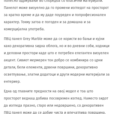
полесно одржување во споредба со класични материјали.
Панелот може визуелно да го промени изгледот на просторот
за кратко време и да му даде поуреден и попрофесионален
карактер. Токму затоа е погоден и за домашна и за
комерцијална употреба.
ПВЦ панел Grey Marble може да се користи во бањи и кујни
како декоративна ѕидна облога, но и во дневни соби, ходници
и деловни простори каде што е потребен елегантен визуелен
акцент. Сивиот мермерен тон добро се комбинира со црни
детали, бели елементи, дрвени површини, декоративно
осветлување, златни додатоци и други модерни материјали за
ентериер.
Една од главните предности на овој модел е тоа што
просторот веднаш добива посовремен изглед. Наместо ѕидот
да изгледа празно, старо или недовршено, со декоративен
ПВЦ панел може да се добие чиста и впечатлива површина.