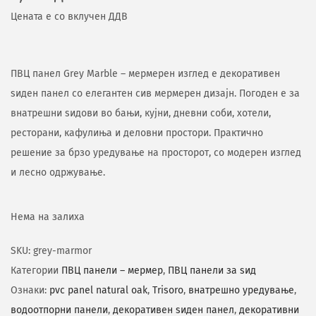
Цената е со вклучен ДДВ
ПВЦ панел Grey Marble – мермерен изглед е декоративен
ѕиден панел со елегантен сив мермерен дизајн. Погоден е за
внатрешни ѕидови во бањи, кујни, дневни соби, хотели,
ресторани, кафулиња и деловни простори. Практично
решение за брзо уредување на просторот, со модерен изглед
и лесно одржување.
Нема на залиха
SKU:
grey-marmor
Категории
ПВЦ панели – мермер
,
ПВЦ панели за ѕид
Ознаки:
pvc panel natural oak
,
Trisoro
,
внатрешно уредување
,
водоотпорни панели
,
декоративен ѕиден панел
,
декоративни