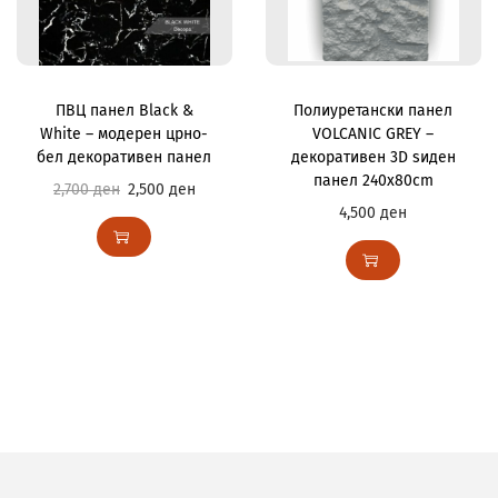
ПВЦ панел Black &
Полиуретански панел
White – модерен црно-
VOLCANIC GREY –
бел декоративен панел
декоративен 3D ѕиден
панел 240x80cm
2,700
ден
2,500
ден
4,500
ден