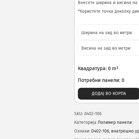
Внесете ширина и висина на 
*Користете точка доколку диме
Квадратура: 0 m²
Потребни панели: 0
ДОДАЈ ВО КОРПА
SKU:
d402-106
Категорија
Полимер панели
Ознаки:
D402-106
,
внатрешно у