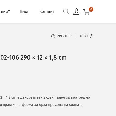
0
 ние?
Блог
Контакт
PREVIOUS
NEXT
2-106 290 × 12 × 1,8 cm
12 × 1,8 cm е декоративен ѕиден панел за внатрешно
 и практична форма за брза промена на ѕидната