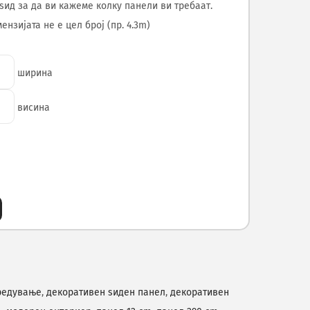
ѕид за да ви кажеме колку панели ви требаат.
нзијата не е цел број (пр. 4.3m)
ширина
висина
редување
,
декоративен ѕиден панел
,
декоративен