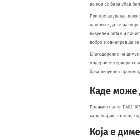
во кои се бара убав ба
При поставување, важно
панелите да се распоре
визуелен ритам и почис
добро е однапред да се
Благодарение на димензи
модерни ентериери со м
брза визуелна промена,
Каде може 
Полимер панел D402-106
канцеларии, салони, хо
Која е дим