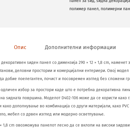
панел за ѕид
,
ѕидна декорациј
полимер панел
,
полимерни па
Опис
Дополнителни информации
е декоративен ѕиден панел со димензија 290 × 12 × 1,8 cm, намене
танови, деловни простории и комерцијални ентериери. Овој модел
 да добие поелегантен, почист и посовремен изглед без сложени г
одличен избор за простори каде што е потребна декоративна лин
а ѕидната површина. Моделот D402-106 може да се користи како 
и како дополнување во комбинација со други материјали, како PVC
ило, мебел со дрвен изглед или модерно осветлување.
 × 1,8 cm овозможува панелот лесно да се вклопи на високи ѕидови