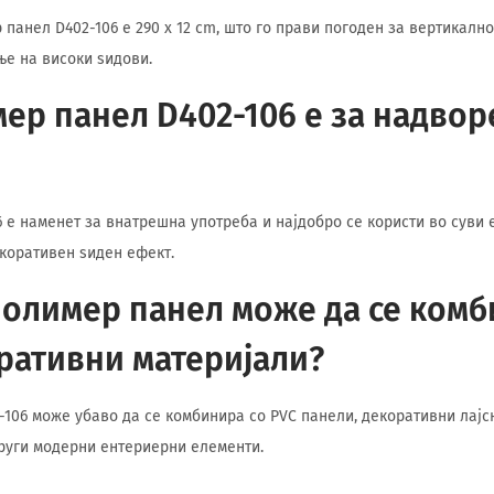
 панел D402-106 е 290 x 12 cm, што го прави погоден за вертикалн
е на високи ѕидови.
ер панел D402-106 е за надво
 е наменет за внатрешна употреба и најдобро се користи во суви
екоративен ѕиден ефект.
полимер панел може да се комб
ративни материјали?
-106 може убаво да се комбинира со PVC панели, декоративни лајс
руги модерни ентериерни елементи.