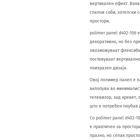
вертикален ефект. Вакв
спални соби, хотелски 
простори.
polimer panel d402-106 
декоративно, но без пр
овозможуваат флексиби
поставуваат вертикално
поизразен дизајн.
Овој полимер панел е н
вклопува во минималист
телевизор, зад кревет, 
што е потребен поубав 
Со polimer panel d402-
е практичен за простор
празно, но сепак прост