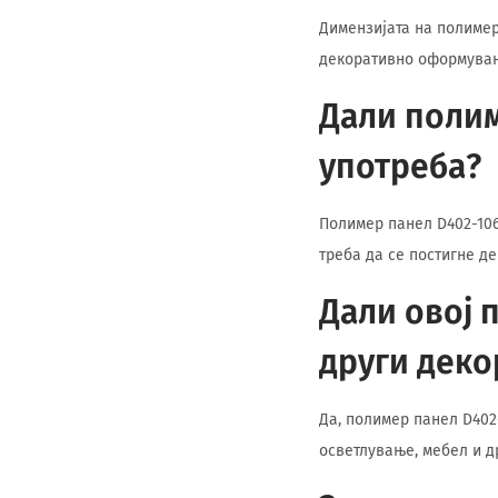
Димензијата на полимер
декоративно оформувањ
Дали полим
употреба?
Полимер панел D402-106
треба да се постигне д
Дали овој 
други деко
Да, полимер панел D402
осветлување, мебел и д