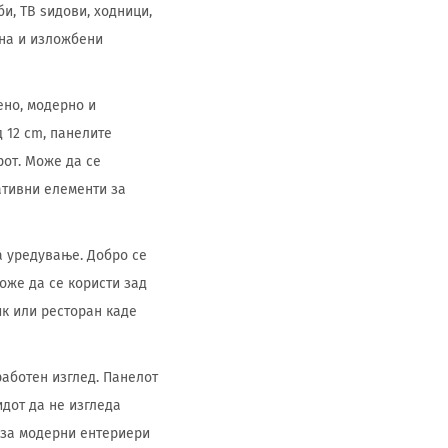
и, ТВ ѕидови, ходници,
ина и изложбени
ено, модерно и
 12 cm, панелите
от. Може да се
ативни елементи за
а уредување. Добро се
оже да се користи зад
тик или ресторан каде
работен изглед. Панелот
идот да не изгледа
н за модерни ентериери