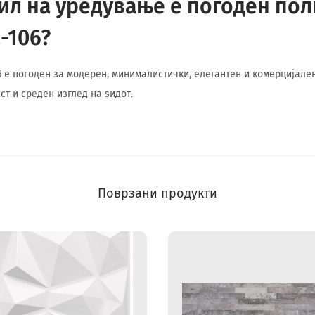
тил на уредување е погоден по
-106?
 е погоден за модерен, минималистички, елегантен и комерцијален
ст и среден изглед на ѕидот.
Поврзани продукти