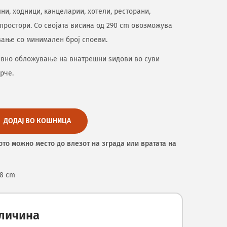
ни, ходници, канцеларии, хотели, ресторани,
простори. Со својата висина од 290 cm овозможува
вање со минимален број споеви.
ивно обложување на внатрешни ѕидови во суви
рче.
ДОДАЈ ВО КОШНИЦА
ото можно место до влезот на зграда или вратата на
.8 cm
оличина