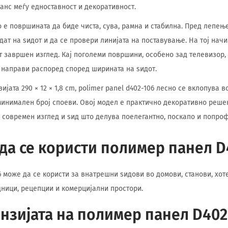
ланс меѓу едноставност и декоративност.
 е површината да биде чиста, сува, рамна и стабилна. Пред лепењ
дат на ѕидот и да се провери линијата на поставување. На тој нач
т завршен изглед. Кај поголеми површини, особено зад телевизор,
 направи распоред според ширината на ѕидот.
јата 290 × 12 × 1,8 cm, polimer panel d402-106 лесно се вклопува в
инимален број споеви. Овој модел е практично декоративно решен
 современ изглед и ѕид што делува поелегантно, поскапо и попро
да се користи полимер панел D
 може да се користи за внатрешни ѕидови во домови, станови, хоте
дници, рецепции и комерцијални простори.
ензијата на полимер панел D402