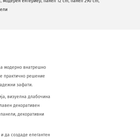
а
,
модерен ентериер
,
панел 12 cm
,
панел 290 cm
,
нели
т за модерно внатрешно
 е практично решение
радежни зафати.
ија, визуелна длабочина
главен декоративен
 панели, декоративни
 и да создаде елегантен