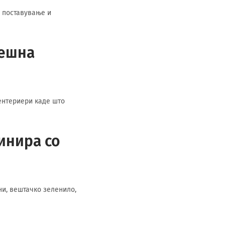
о поставување и
решна
 ентериери каде што
инира со
ни, вештачко зеленило,