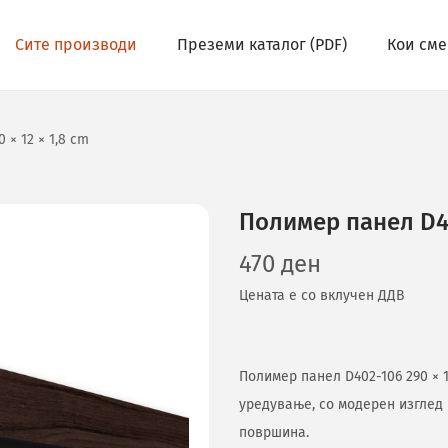
Сите производи
Преземи каталог (PDF)
Кои сме
 × 12 × 1,8 cm
Полимер панел D40
470
ден
Цената е со вклучен ДДВ
Полимер панел D402-106 290 × 
уредување, со модерен изглед
површина.