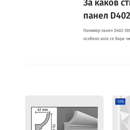
За каков с
панел D402
Полимер панел D402-106
особено кога се бара чи
-12%