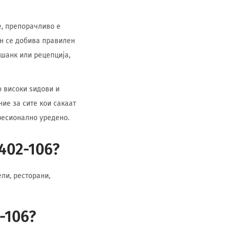
е, препорачливо е
ин се добива правилен
 шанк или рецепција,
о високи ѕидови и
ие за сите кои сакаат
фесионално уредено.
402-106?
ли, ресторани,
-106?