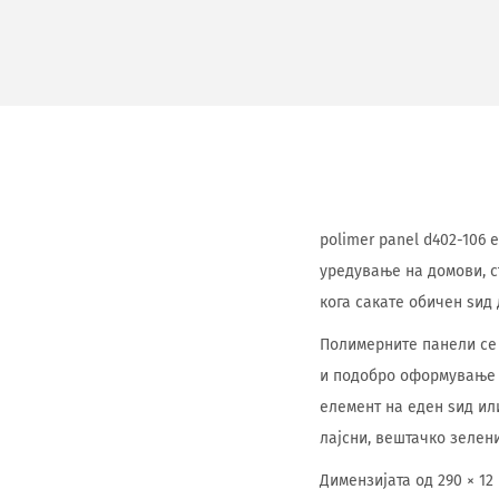
polimer panel d402-106 
уредување на домови, с
кога сакате обичен ѕид
Полимерните панели се 
и подобро оформување н
елемент на еден ѕид ил
лајсни, вештачко зелен
Димензијата од 290 × 12