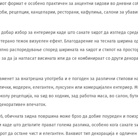
иот формат е особено практичен за акцентни ѕидови во дневни соб
соби, рецепции, канцеларии, ресторани, кафулиња, салони за убав
е добар избор за ентериери каде што сакате ѕидот да изгледа сред
етерано тежок визуелен ефект. Благодарение на тесната ширина од
лно распоредување според ширината на ѕидот и стилот на простор
 за да ја нагласат висината или да се комбинираат со други декор
аменет за внатрешна употреба и е погоден за различни стилови н
ички, модерен, елегантен, луксузен или комерцијален ентериер. М
околу рецепција, на ѕид во ходник, зад работна маса, во салон, бу
декоративен впечаток.
106, обичната ѕидна површина може брзо да добие поуреден и поиз
и каде што деталите прават голема разлика, особено кога сакате ѕ
орот да остане чист и елегантен. Ваквиот тип декорација е одличе