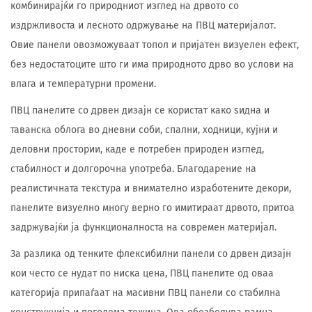
комбинирајќи го природниот изглед на дрвото со
издржливоста и лесното одржување на ПВЦ материјалот.
Овие панели овозможуваат топол и пријатен визуелен ефект,
без недостатоците што ги има природното дрво во услови на
влага и температурни промени.
ПВЦ панелите со дрвен дизајн се користат како ѕидна и
таванска облога во дневни соби, спални, ходници, кујни и
деловни простории, каде е потребен природен изглед,
стабилност и долгорочна употреба. Благодарение на
реалистичната текстура и внимателно изработените декори,
панелите визуелно многу верно го имитираат дрвото, притоа
задржувајќи ја функционалноста на современ материјал.
За разлика од тенките флексибилни панели со дрвен дизајн
кои често се нудат по ниска цена, ПВЦ панелите од оваа
категорија припаѓаат на масивни ПВЦ панели со стабилна