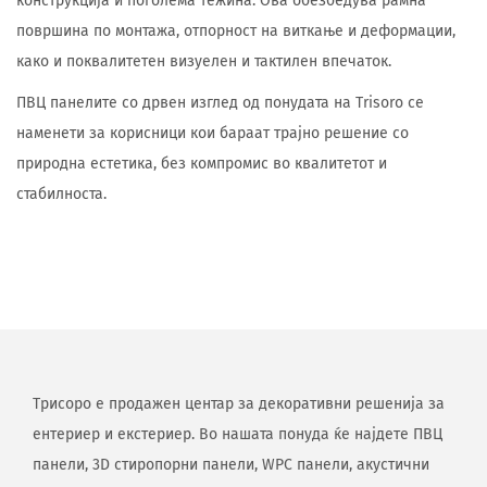
конструкција и поголема тежина. Ова обезбедува рамна
површина по монтажа, отпорност на виткање и деформации,
како и поквалитетен визуелен и тактилен впечаток.
ПВЦ панелите со дрвен изглед од понудата на Trisoro се
наменети за корисници кои бараат трајно решение со
природна естетика, без компромис во квалитетот и
стабилноста.
Трисоро е продажен центар за декоративни решенија за
ентериер и екстериер. Во нашата понуда ќе најдете ПВЦ
панели, 3D стиропорни панели, WPC панели, акустични