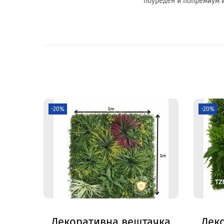
поуреден и попремиум и
-20%
-20%
Декоративна вештачка
Дек