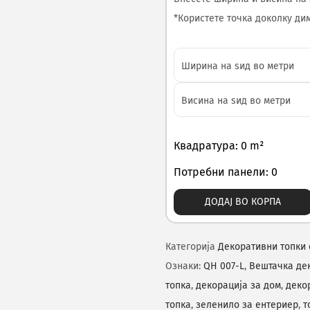
*Користете точка доколку диме
Квадратура: 0 m²
Потребни панели: 0
ДОДАЈ ВО КОРПА
Категорија
Декоративни топки 
Ознаки:
QH 007-L
,
Вештачка де
топка
,
декорација за дом
,
деко
топка
,
зеленило за ентериер
,
т