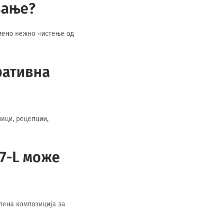
вање?
емено нежно чистење од
ративна
ници, рецепции,
7-L може
елена композиција за