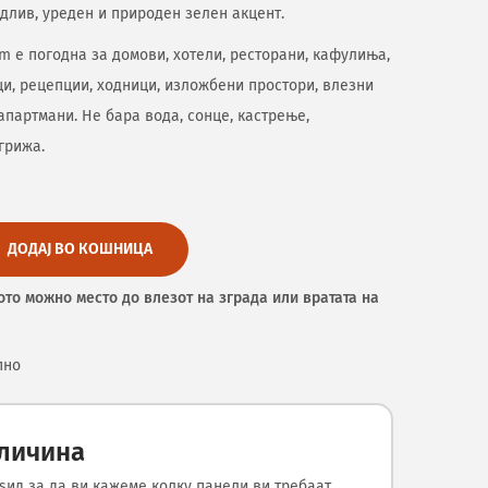
длив, уреден и природен зелен акцент.
cm е погодна за домови, хотели, ресторани, кафулиња,
и, рецепции, ходници, изложбени простори, влезни
 апартмани. Не бара вода, сонце, кастрење,
грижа.
ДОДАЈ ВО КОШНИЦА
ото можно место до влезот на зграда или вратата на
пно
оличина
ѕид за да ви кажеме колку панели ви требаат.