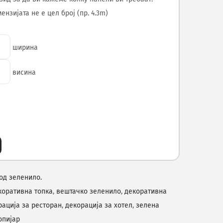
нзијата не е цел број (пр. 4.3m)
ширина
висина
од зеленило.
коративна топка
,
вештачко зеленило
,
декоративна
рација за ресторан
,
декорација за хотел
,
зелена
опијар