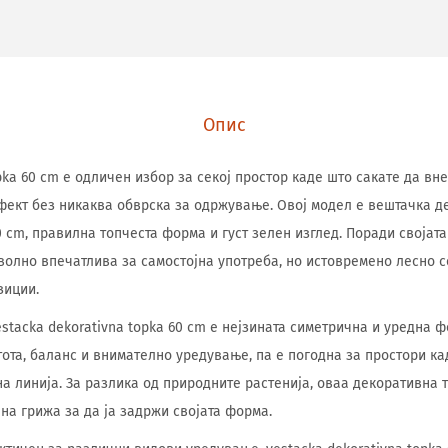
Опис
pka 60 cm е одличен избор за секој простор каде што сакате да вн
фект без никаква обврска за одржување. Овој модел е вештачка д
0 cm, правилна топчеста форма и густ зелен изглед. Поради својат
волно впечатлива за самостојна употреба, но истовремено лесно с
зиции.
stacka dekorativna topka 60 cm е нејзината симетрична и уредна ф
тота, баланс и внимателно уредување, па е погодна за простори к
а линија. За разлика од природните растенија, оваа декоративна 
на грижа за да ја задржи својата форма.