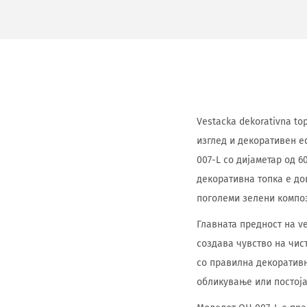
Vestacka dekorativna to
изглед и декоративен е
007-L со дијаметар од 6
декоративна топка е до
поголеми зелени компо
Главната предност на ve
создава чувство на чис
со правилна декоративн
обликување или постоја