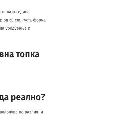
 целата година,
р од 60 cm, густа форма
 на уредување и
вна топка
да реално?
 вклопува во различни