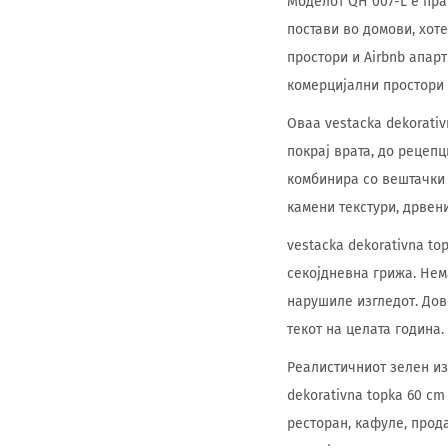
Моделот QH 007-L е пра
постави во домови, хот
простори и Airbnb апарт
комерцијални простори 
Оваа vestacka dekorativ
покрај врата, до рецепц
комбинира со вештачки 
камени текстури, дрвен
vestacka dekorativna t
секојдневна грижа. Нем
нарушиле изгледот. Дов
текот на целата година.
Реалистичниот зелен изг
dekorativna topka 60 cm
ресторан, кафуле, прод