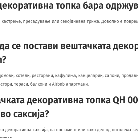
декоративна топка бара одржу
е, кастрење, пресадување или секојдневна грижа. Доволно е повр
да се постави вештачката деко
m?
домови, хотели, ресторани, кафулиња, канцеларии, салони, продав
стори, тераси, балкони и Airbnb апартмани.
чката декоративна топка QH 00
 во саксија?
 во декоративна саксија, на постамент или како дел од поголема з