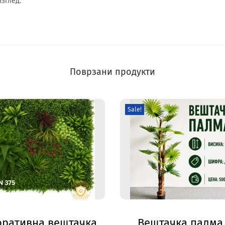
зглед.
Поврзани продукти
Sale!
оративна вештачка
Вештачка палма