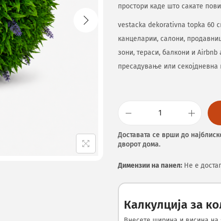
простори каде што сакате пови
vestacka dekorativna topka 60 
канцеларии, салони, продавниц
зони, тераси, балкони и Airbnb
пресадување или секојдневна 
Доставата се врши до најблиск
дворот дома.
Димензии на панел:
Не е доста
Калкулција за к
Внесете ширина и висина на 