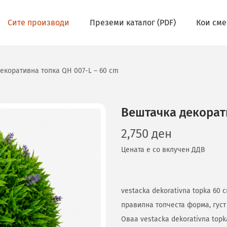
Сите производи
Преземи каталог (PDF)
Кои сме
екоративна топка QH 007-L – 60 cm
Вештачка декорати
2,750
ден
Цената е со вклучен ДДВ
vestacka dekorativna topka 60
правилна топчеста форма, густ
Оваа vestacka dekorativna top