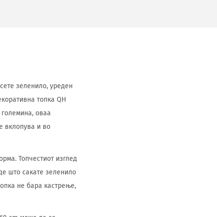
есете зеленило, уреден
екоративна топка QH
а големина, оваа
е вклопува и во
орма. Топчестиот изглед
аде што сакате зеленило
топка не бара кастрење,