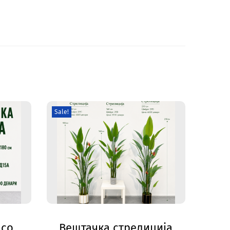
Sale!
 со
Вештачка стрелиција