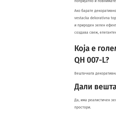
попријатно и повнимате
Ако барате декоративно
vestacka dekorativna to
и природен зелен ефект
создава свеж, елегантен
Која е гол
QH 007-L?
Вештачката декоративна
Дали вешта
Да, има реалистичен зе
простори.