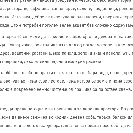
ктичен за различни видови уредување. vestacka dekorativna topka
ели, ресторани, кафулиња, канцеларии, салони, продавници, рецеп
мани. Исто така, добро се вклопува во влезни зони, покриени терас
каде што е потребен поголем зелен акцент без сложено одржувањ
na topka 60 cm може да се користи самостојно во декоративна сакс
ија, покрај излог, во агол или како дел од поголема зелена композ
дрва, вештачки растенија, мов панели, зелени ѕидни панели, WPC 
и површини, декоративни лајсни и модерна расвета.
opka 60 cm е особено практична затоа што не бара вода, сонце, пр
а овенување, нема суви листови, нема истурање земја и нема сезо
олно е повремено нежно чистење од прашина за да остане свежа, 
лед ја прави погодна и за приватни и за деловни простори. Во дом
 може да внесе свежина во ходник, дневна соба, тераса, балкон или
авница или салон, оваа декоративна топка помага просторот да и