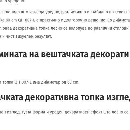
лно уредено.
 зеленило што изгледа уредно, реалистично и стабилно во текот на
pka 60 cm QH 007-L е практично и долгорочно решение. Со дијамета
, оваа декоративна топка лесно се вклопува во различни стилови
 и чист визуелен резултат.
емината на вештачката декорати
 топка QH 007-L има дијаметар од 60 cm.
чката декоративна топка изгле
лен изглед, густа форма и уреден декоративен ефект што лесно се