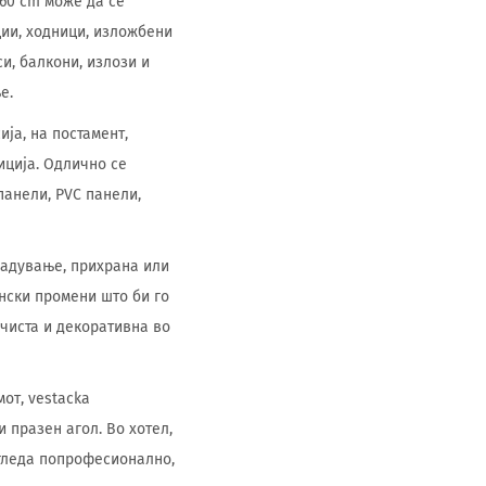
 60 cm може да се
ции, ходници, изложбени
и, балкони, излози и
е.
ија, на постамент,
иција. Одлично се
панели, PVC панели,
есадување, прихрана или
нски промени што би го
чиста и декоративна во
от, vestacka
 празен агол. Во хотел,
згледа попрофесионално,