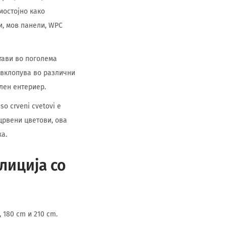
мостојно како
и, мов панели, WPC
тави во поголема
е вклопува во различни
лен ентериер.
o crveni cvetovi е
црвени цветови, ова
а.
лиција со
 180 cm и 210 cm.