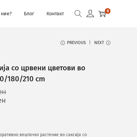
0
 ние?
Блог
Контакт
PREVIOUS
NEXT
ја со црвени цветови во
60/180/210 cm
ен
ен
декоративно вештачко растение во саксија со