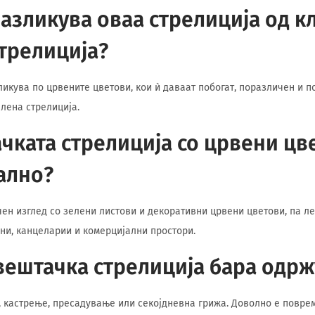
разликува оваа стрелиција од к
трелиција?
ликува по црвените цветови, кои ѝ даваат побогат, поразличен и 
елена стрелиција.
чката стрелиција со црвени цв
ално?
чен изглед со зелени листови и декоративни црвени цветови, па л
ани, канцеларии и комерцијални простори.
вештачка стрелиција бара одр
е, кастрење, пресадување или секојдневна грижа. Доволно е повр