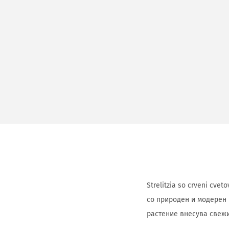
Strelitzia so crveni cve
со природен и модерен 
растение внесува свежин