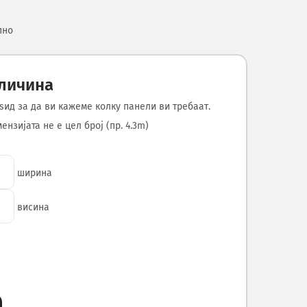
пно
оличина
ѕид за да ви кажеме колку панели ви требаат.
нзијата не е цел број (пр. 4.3m)
ширина
висина