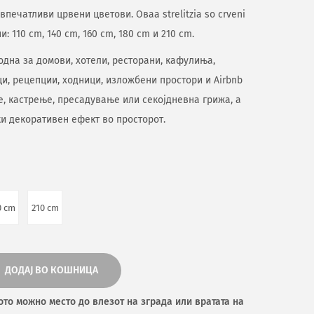
печатливи црвени цветови. Оваа strelitzia so crveni
и: 110 cm, 140 cm, 160 cm, 180 cm и 210 cm.
погодна за домови, хотели, ресторани, кафулиња,
и, рецепции, ходници, изложбени простори и Airbnb
е, кастрење, пресадување или секојдневна грижа, а
ки декоративен ефект во просторот.
0 cm
210 cm
ДОДАЈ ВО КОШНИЦА
ото можно место до влезот на зграда или вратата на