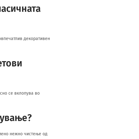
ласичната
повпечатлив декоративен
етови
есно се вклопува во
жување?
емено нежно чистење од