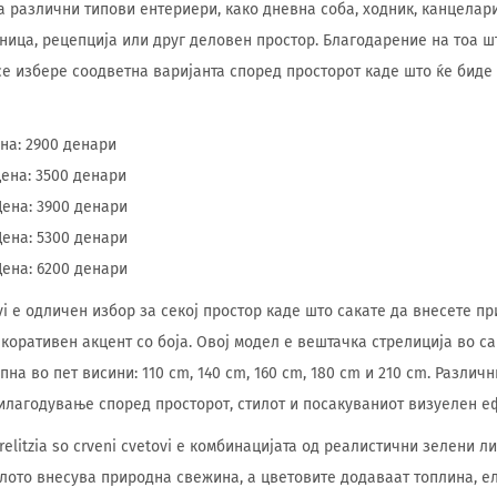
а различни типови ентериери, како дневна соба, ходник, канцелари
вница, рецепција или друг деловен простор. Благодарение на тоа ш
се избере соодветна варијанта според просторот каде што ќе биде
на: 2900 денари
Цена: 3500 денари
Цена: 3900 денари
Цена: 5300 денари
Цена: 6200 денари
etovi е одличен избор за секој простор каде што сакате да внесете п
коративен акцент со боја. Овој модел е вештачка стрелиција во са
пна во пет висини: 110 cm, 140 cm, 160 cm, 180 cm и 210 cm. Различ
лагодување според просторот, стилот и посакуваниот визуелен еф
relitzia so crveni cvetovi е комбинацијата од реалистични зелени 
лото внесува природна свежина, а цветовите додаваат топлина, ел