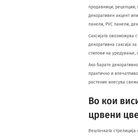
продавници, рецепции, 
декоративен акцент или
панели, PVC панели, де
Саксијата овозможува с
декоративна саксија за 
стилови на уредување, 
Ако барате декоративно 
практично и впечатливо
растение внесува свежи
Во кои вис
црвени цв
Вештачката стрелиција с