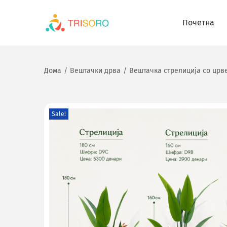
Почетна
Дома
/
Вештачки дрва
/
Вештачка стрелиција со црве
Sale!