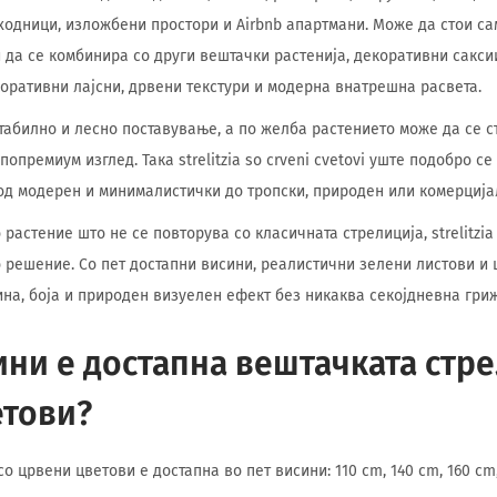
ходници, изложбени простори и Airbnb апартмани. Може да стои са
 да се комбинира со други вештачки растенија, декоративни сакси
коративни лајсни, дрвени текстури и модерна внатрешна расвета.
табилно и лесно поставување, а по желба растението може да се с
попремиум изглед. Така strelitzia so crveni cvetovi уште подобро с
од модерен и минималистички до тропски, природен или комерција
растение што не се повторува со класичната стрелиција, strelitzia s
 решение. Со пет достапни висини, реалистични зелени листови и 
на, боја и природен визуелен ефект без никаква секојдневна гриж
ини е достапна вештачката стре
етови?
о црвени цветови е достапна во пет висини: 110 cm, 140 cm, 160 cm,