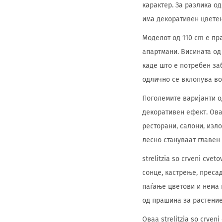
карактер. За разлика о
има декоративен цветен
Моделот од 110 cm е пр
апартмани. Висината од
каде што е потребен за
одлично се вклопува во
Поголемите варијанти о
декоративен ефект. Оваа
ресторани, салони, изл
лесно стануваат главен
strelitzia so crveni cv
сонце, кастрење, преса
паѓање цветови и нема 
од прашина за растение
Оваа strelitzia so crve