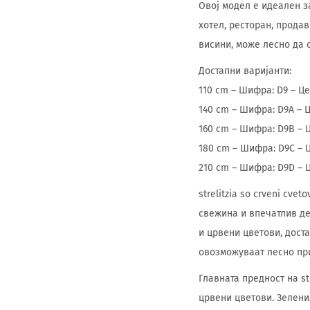
Овој модел е идеален з
хотел, ресторан, прода
висини, може лесно да 
Достапни варијанти:
110 cm – Шифра: D9 – Це
140 cm – Шифра: D9A – 
160 cm – Шифра: D9B – 
180 cm – Шифра: D9C – 
210 cm – Шифра: D9D – 
strelitzia so crveni cv
свежина и впечатлив де
и црвени цветови, доста
овозможуваат лесно при
Главната предност на st
црвени цветови. Зелени