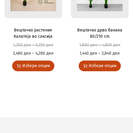
Вештачко растение
Вештачко дрво банана
Калатеја во саксија
80/210 cm
4,350
ден
–
5,350
ден
1,800
ден
–
4,800
ден
3,480
ден
–
4,280
ден
1,440
ден
–
3,840
ден
Избери опции
Избери опции