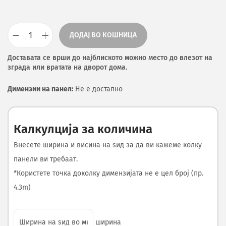
ДОДАЈ ВО КОШНИЦА
Доставата се врши до најблиското можно место до влезот на
зграда или вратата на дворот дома.
Димензии на панел:
Не е достапно
Калкулција за количина
Внесете ширина и висина на ѕид за да ви кажеме колку
панели ви требаат.
*Користете точка доколку димензијата не е цел број (пр.
4.3m)
ширина