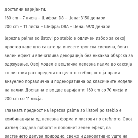
Достапни варијанти:
160 cm – 7 листа – Шифра: D8 – Цена: 3150 денари
200 cm – 11 листа – Шифра: D8A – Цена: 4970 денари
lepezna palma so listovi po steblo е одличен избор за секој
простор каде што сакате да внесете тропска свежина, богат
зелен ефект и впечатлива декорација без никаква обврска за
одржување. Овој модел е вештачка лепезна палма во саксија
со листови распоредени по целото стебло, што ја прави
визуелно поразлична и подекоративна од класичните модели
на палми. Достапна е во две варијанти: 160 cm со 70 лисја и
200 cm со 11 лисја.
Главната предност на lepezna palma so listovi po steblo е
комбинацијата од лепезна форма и листови по стеблото. Овој
изглед создава побогат и пополнет зелен ефект, па
растението делува природно, свежо и декоративно уште на