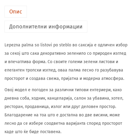
Опис
Дополнителни информации
Lepezna palma so listovi po steblo во саксија е одличен избор
за секој што сака декоративно зеленило со природен изглед
и впечатлива форма. Со своите големи зелени листови и
елегантен тропски изглед, оваа палма лесно го разубавува
просторот и создава свежа, пријатна и модерна атмосфера.
Овој модел е погоден за различни типови ентериери, како
дневна соба, ходник, канцеларија, салон за убавина, хотел,
ресторан, продавница, излог или друг деловен простор.
Благодарение на тоа што е достапна во две висини, може
лесно да се избере соодветна варијанта според просторот
каде што ќе биде поставена.