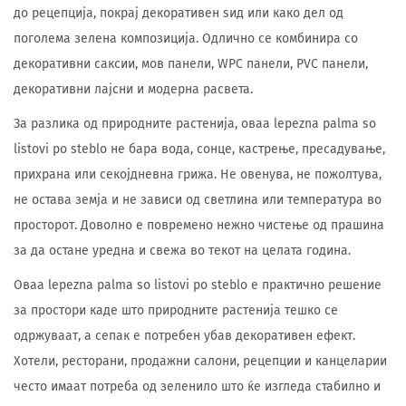
до рецепција, покрај декоративен ѕид или како дел од
поголема зелена композиција. Одлично се комбинира со
декоративни саксии, мов панели, WPC панели, PVC панели,
декоративни лајсни и модерна расвета.
За разлика од природните растенија, оваа lepezna palma so
listovi po steblo не бара вода, сонце, кастрење, пресадување,
прихрана или секојдневна грижа. Не овенува, не пожолтува,
не остава земја и не зависи од светлина или температура во
просторот. Доволно е повремено нежно чистење од прашина
за да остане уредна и свежа во текот на целата година.
Оваа lepezna palma so listovi po steblo е практично решение
за простори каде што природните растенија тешко се
одржуваат, а сепак е потребен убав декоративен ефект.
Хотели, ресторани, продажни салони, рецепции и канцеларии
често имаат потреба од зеленило што ќе изгледа стабилно и