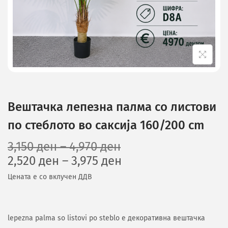
Вештачка лепезна палма со листови
по стеблото во саксија 160/200 cm
3,150
ден
–
4,970
ден
2,520
ден
–
3,975
ден
Цената е со вклучен ДДВ
lepezna palma so listovi po steblo е декоративна вештачка