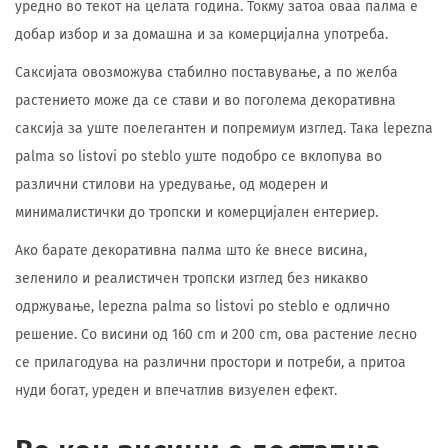
уредно во текот на целата година. Токму затоа оваа палма е
добар избор и за домашна и за комерцијална употреба.
Саксијата овозможува стабилно поставување, а по желба
растението може да се стави и во поголема декоративна
саксија за уште поелегантен и попремиум изглед. Така lepezna
palma so listovi po steblo уште подобро се вклопува во
различни стилови на уредување, од модерен и
минималистички до тропски и комерцијален ентериер.
Ако барате декоративна палма што ќе внесе висина,
зеленило и реалистичен тропски изглед без никакво
одржување, lepezna palma so listovi po steblo е одлично
решение. Со висини од 160 cm и 200 cm, ова растение лесно
се прилагодува на различни простори и потреби, а притоа
нуди богат, уреден и впечатлив визуелен ефект.