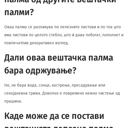
палми?
Оваа палма се разликува по лепезните листови и по тоа што
има листови по целото стебло, што ѝ дава побогат, пополнет и
повпечатлив декоративен изглед.
Дали оваа вештачка палма
бара одржување?
Не, не бара вода, сонце, кастрење, пресадување или
секојдневна грижа. Доволно е повремено нежно чистење од
прашина.
Каде може да се постави