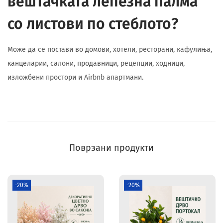
вештачката лепезна палма
со листови по стеблото?
Може да се постави во домови, хотели, ресторани, кафулиња,
канцеларии, салони, продавници, рецепции, ходници,
изложбени простори и Airbnb апартмани.
Поврзани продукти
-20%
-20%