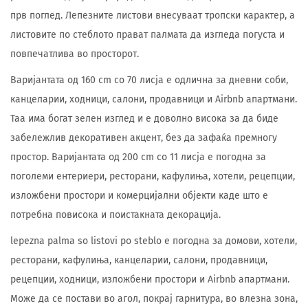
прв поглед. Лепезните листови внесуваат тропски карактер, а
листовите по стеблото прават палмата да изгледа погуста и
повпечатлива во просторот.
Варијантата од 160 cm со 70 лисја е одлична за дневни соби,
канцеларии, ходници, салони, продавници и Airbnb апартмани.
Таа има богат зелен изглед и е доволно висока за да биде
забележлив декоративен акцент, без да зафаќа премногу
простор. Варијантата од 200 cm со 11 лисја е погодна за
поголеми ентериери, ресторани, кафулиња, хотели, рецепции,
изложбени простори и комерцијални објекти каде што е
потребна повисока и поистакната декорација.
lepezna palma so listovi po steblo е погодна за домови, хотели,
ресторани, кафулиња, канцеларии, салони, продавници,
рецепции, ходници, изложбени простори и Airbnb апартмани.
Може да се постави во агол, покрај гарнитура, во влезна зона,