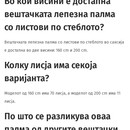
Во кои висини е достапна
вештачката лепезна палма
со листови по стеблото?
Вештачката лепезна палма со листови по стеблото во саксија
е достапна во две висини: 160 cm и 200 cm.
Колку лисја има секоја
варијанта?
Моделот од 160 cm има 70 лисја, а моделот од 200 cm има 11
лисја.
По што се разликува оваа
палма од другите вештачки