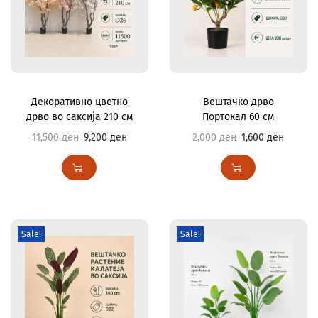
Декоративно цветно
Вештачко дрво
дрво во саксија 210 см
Портокал 60 см
11,500
ден
9,200
ден
2,000
ден
1,600
ден
Sale!
Sale!