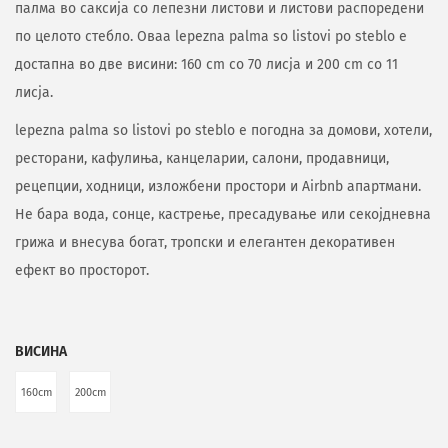
палма во саксија со лепезни листови и листови распоредени
по целото стебло. Оваа lepezna palma so listovi po steblo е
достапна во две висини: 160 cm со 70 лисја и 200 cm со 11
лисја.
lepezna palma so listovi po steblo е погодна за домови, хотели,
ресторани, кафулиња, канцеларии, салони, продавници,
рецепции, ходници, изложбени простори и Airbnb апартмани.
Не бара вода, сонце, кастрење, пресадување или секојдневна
грижа и внесува богат, тропски и елегантен декоративен
ефект во просторот.
ВИСИНА
160cm
200cm