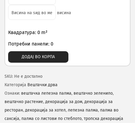
висина
Квадратура: 0 m²
Потребни панели: 0
ДОДАЈ ВО КОРПА
SKU:
Не е достапно
Категорија
Вештачки дрва
Ознаки:
вештачка лепезна палма
,
вештачко зеленило
,
вештачко растение
,
декорација за дом
,
декорација за
ресторан
,
декорација за хотел
,
лепезна палма
,
палма во
саксија
,
палма со листови по стеблото
,
тропска декорација