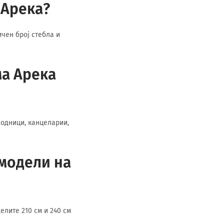
 Арека?
ичен број стебла и
ма Арека
ходници, канцеларии,
 модели на
елите 210 см и 240 см