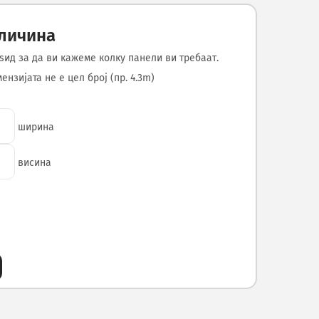
оличина
ѕид за да ви кажеме колку панели ви требаат.
нзијата не е цел број (пр. 4.3m)
ширина
висина