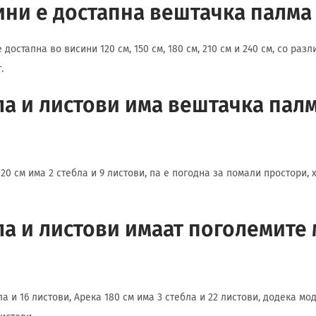
ини е достапна вештачка палма
достапна во висини 120 см, 150 см, 180 см, 210 см и 240 см, со разл
.
ла и листови има вештачка пал
0 см има 2 стебла и 9 листови, па е погодна за помали простори, 
ла и листови имаат поголемите
ла и 16 листови, Арека 180 см има 3 стебла и 22 листови, додека мод