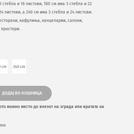
3 стебла и 16 листови, 180 см има 3 стебла и 22
24 листови, а 240 см има 3 стебла и 24 листови.
ресторани, кафулиња, канцеларии, салони,
 простори.
0 cm
240 cm
ДОДАЈ ВО КОШНИЦА
ото можно место до влезот на зграда или вратата на
пно