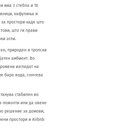
м има 3 стебла и 16
авници, кафулиња и
н за простори каде што
стови, што ги прави
ки агли.
ен, природен и тропски
јатен амбиент. Во
промени изгледот на
не бара вода, сончева
станува стабилен во
да пожолти или да овене
но решение за домови,
бени простори и Airbnb