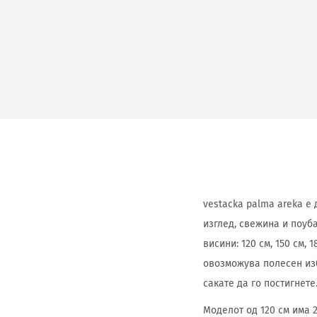
vestacka palma areka е
изглед, свежина и поуб
висини: 120 см, 150 см, 
овозможува полесен изб
сакате да го постигнете
Моделот од 120 см има 2