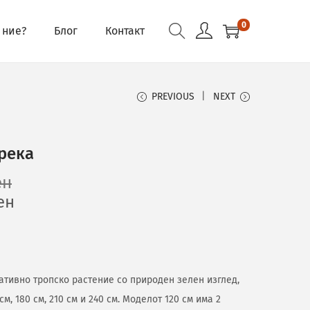
0
 ние?
Блог
Контакт
PREVIOUS
NEXT
река
ен
ен
ативно тропско растение со природен зелен изглед,
см, 180 см, 210 см и 240 см. Моделот 120 см има 2