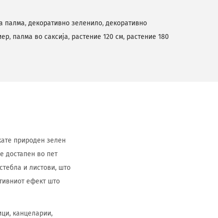
а палма
,
декоративно зеленило
,
декоративно
иер
,
палма во саксија
,
растение 120 см
,
растение 180
кате природен зелен
е достапен во пет
 стебла и листови, што
тивниот ефект што
ици, канцеларии,