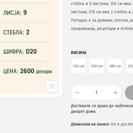
стебла и 9 листови, 150 см има 
листови, 210 см има 3 стебла и 
Погодна е за домови, хотели, 
продавници, рецепции и Airbnb
ВИСИНА
120 cm
150 cm
180 cm
21
Доставата се врши до најблиск
дворот дома.
Димензии на панел:
Не е доста