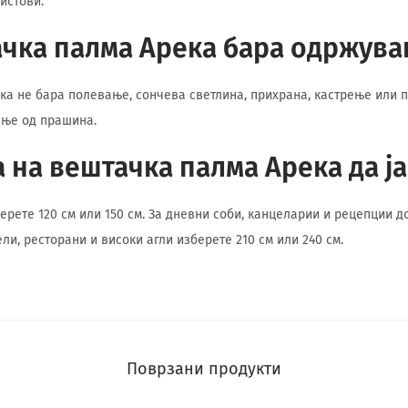
листови.
чка палма Арека бара одржув
ка не бара полевање, сончева светлина, прихрана, кастрење или 
ење од прашина.
а на вештачка палма Арека да ј
рете 120 см или 150 см. За дневни соби, канцеларии и рецепции до
ли, ресторани и високи агли изберете 210 см или 240 см.
Поврзани продукти