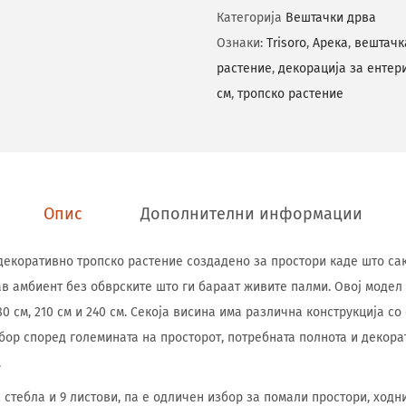
Категорија
Вештачки дрва
Ознаки:
Trisoro
,
Арека
,
вештачк
растение
,
декорација за ентер
см
,
тропско растение
Опис
Дополнителни информации
 декоративно тропско растение создадено за простори каде што са
ав амбиент без обврските што ги бараат живите палми. Овој модел 
180 см, 210 см и 240 см. Секоја висина има различна конструкција со
ор според големината на просторот, потребната полнота и декора
.
 стебла и 9 листови, па е одличен избор за помали простори, ходн