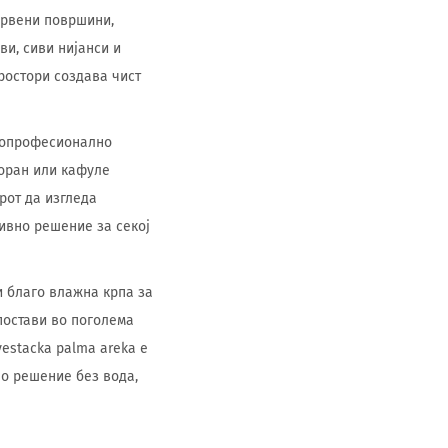
дрвени површини,
ви, сиви нијанси и
ростори создава чист
 попрофесионално
торан или кафуле
рот да изгледа
ивно решение за секој
 благо влажна крпа за
постави во поголема
vestacka palma areka е
но решение без вода,