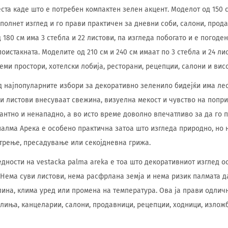
еста каде што е потребен компактен зелен акцент. Моделот од 150 с
ополнет изглед и го прави практичен за дневни соби, салони, прод
180 см има 3 стебла и 22 листови, па изгледа побогато и е погоде
оистакната. Моделите од 210 см и 240 см имаат по 3 стебла и 24 ли
ми простори, хотелски лобија, ресторани, рецепции, салони и висо
д најпопуларните избори за декоративно зеленило бидејќи има лес
ни листови внесуваат свежина, визуелна мекост и чувство на попри
антно и ненападно, а во исто време доволно впечатливо за да го 
палма Арека е особено практична затоа што изгледа природно, но 
стрење, пресадување или секојдневна грижа.
едности на vestacka palma areka е тоа што декоративниот изглед о
. Нема суви листови, нема расфрлана земја и нема ризик палмата 
ина, клима уред или промена на температура. Ова ја прави одлич
улиња, канцеларии, салони, продавници, рецепции, ходници, излож