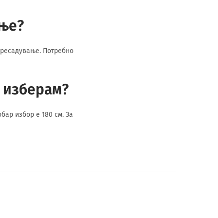
ање?
пресадување. Потребно
а изберам?
бар избор е 180 см. За