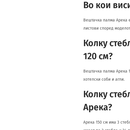
Во кои вис
Вештачка палма Арека е 
листови според моделот
Колку стеб
120 см?
Вештачка палма Арека 12
хотелски соби и агли.
Колку стеб
Арека?
Арека 150 см има 3 стеб