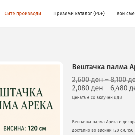
Сите производи
Преземи каталог (PDF)
Кои сме
Вештачка палма А
2,600
ден
–
8,100
д
2,080
ден
–
6,480
д
Цената е со вклучен ДДВ
Вештачка палма Арека е декор
достапно во висини 120 см, 150 