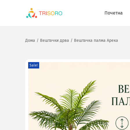
Почетна
Дома
/
Вештачки дрва
/
Вештачка палма Арека
Sale!