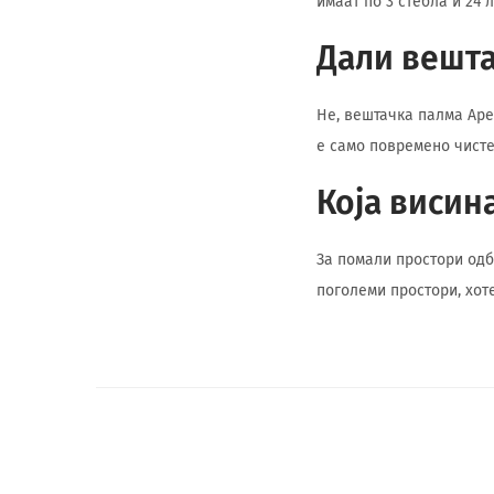
имаат по 3 стебла и 24 
Дали вешта
Не, вештачка палма Аре
е само повремено чист
Која висин
За помали простори одбе
поголеми простори, хоте