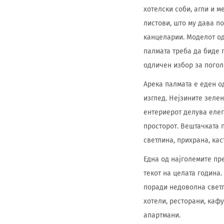
хотелски соби, агли и м
листови, што му дава п
канцеларии. Моделот од 
палмата треба да биде п
одличен избор за поголе
Арека палмата е еден о
изглед. Нејзините зеле
ентериерот делува елег
просторот. Вештачката 
светлина, прихрана, ка
Една од најголемите пр
текот на целата година
поради недоволна светл
хотели, ресторани, каф
апартмани.