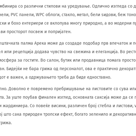
мбинира со различни стилови на уредување. Одлично изгледа со 
ли, PVC панели, WPC облоги, стакло, метал, бели ѕидови, беж тоно
ски и бохо ентериери се вклопува многу природно, а во модерни п
ави просторот посвеж и попријатен.
вештачката палма Арека може да создаде подобар прв впечаток и
ел или рецепција додава чувство на свежина и елеганција. Во рес
осфера за гостите. Во салон, бутик или продавница помага просто
н. Бидејќи не бара грижа од персоналот, ова е практично декорат
дот е важен, а одржувањето треба да биде едноставно.
но. Доволно е повремено пребришување на листовите со сува или
та. За уште поубав финален изглед, основната саксија може да се 
и жардиниера. Со повеќе висини, различен број стебла и листови, 
ој што сака природен тропски ефект, богато зеленило и декоратив
грижа.