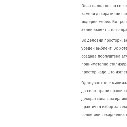
Оваа палма лесно се ко
камени декоративни пане
модерен мебел. Во троп
зелен акцент што го пр
Во деловни простори, 
уреден амбиент. Во хот
создава поопуштена атм
повнимателно стилизира
простор каде што изгле
Одржувањето е минимал
да се отстрани прашина
декоративна саксија ил
практичен избор за сек
сонце или секојдневна 