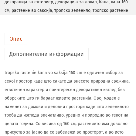
декорација за ентериер
,
декорација за локал
,
Кана
,
кана 160
см
,
растение во саксија
,
тропско зеленило
,
тропско растение
Опис
Дополнителни информации
tropsko rastenie kana vo saksija 160 cm е одличен избор за
секој простор каде што сакате да внесете природна свежина,
егзотичен карактер и поинтересен декоративен изглед без
обврските што ги бараат живите растенија. Овој модел е
наменет за домови и деловни простори каде што зеленилото
треба да изгледа впечатливо, уредно и природно во текот на
целата година. Со висина од 160 см, растението има доволно
присуство за јасно да се забележи во просторот, а во исто