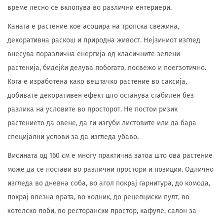
време лесно се вклопува во различни ентериери.
Каната е растение кое асоцира на тропска свежина,
декоративна раскош и природна живост. Нејзиниот изглед
внесува поразлична енергија од класичните зелени
растенија, бидејќи делува побогато, посвежо и поегзотично.
Кога е изработена како вештачко растение во саксија,
добивате декоративен ефект што останува стабилен без
разлика на условите во просторот. Не постои ризик
растението да овене, да ги изгуби листовите или да бара
специјални услови за да изгледа убаво.
Висината од 160 см е многу практична затоа што ова растение
може да се постави во различни простори и позиции. Одлично
изгледа во дневна соба, во агол покрај гарнитура, до комода,
покрај влезна врата, во ходник, до рецепциски пулт, во
хотелско лоби, во ресторански простор, кафуле, салон за