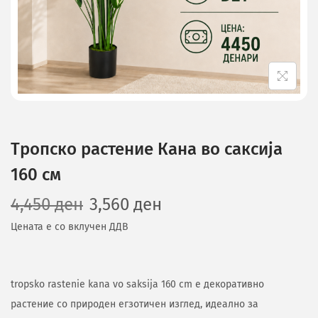
Тропско растение Кана во саксија
160 см
4,450
ден
3,560
ден
Цената е со вклучен ДДВ
tropsko rastenie kana vo saksija 160 cm е декоративно
растение со природен егзотичен изглед, идеално за