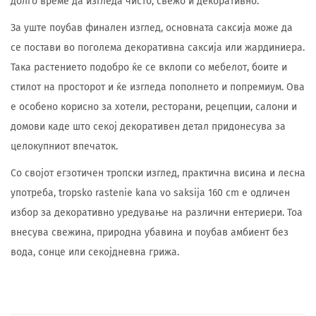
долго време да изгледа чисто, свежо и декоративно.
За уште поубав финален изглед, основната саксија може да
се постави во поголема декоративна саксија или жардиниера.
Така растението подобро ќе се вклопи со мебелот, боите и
стилот на просторот и ќе изгледа пополнето и попремиум. Ова
е особено корисно за хотели, ресторани, рецепции, салони и
домови каде што секој декоративен детал придонесува за
целокупниот впечаток.
Со својот егзотичен тропски изглед, практична висина и лесна
употреба, tropsko rastenie kana vo saksija 160 cm е одличен
избор за декоративно уредување на различни ентериери. Тоа
внесува свежина, природна убавина и поубав амбиент без
вода, сонце или секојдневна грижа.