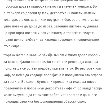
простори додава природна мекост и визуелен контраст. Во
ентериери со дрвени детали, декоративни панели, камени
текстури, стакло, метал или неутрални бои, растението може
уште повеќе да дојде до израз. Зелените листови му даваат
на просторот посвеж и пожив изглед, а тропската силуета
прави целиот амбиент да изгледа поуреден и повнимателно
стилизиран.
tropsko rastenie kana vo saksija 160 cm е многу добар избор и
за комерцијални простори. Во хотел или рецепција може да
помогне да се остави подобар прв впечаток. Во ресторан или
кафуле може да создаде попријатна и поопуштена атмосфера
за гостите. Во салон, бутик или продавница може да внесе
поелегантен и попремиум декоративен ефект. Во канцеларија
може визуелно да го омекне работниот простор и да внесе
природна свежина без дополнителни обврски околу