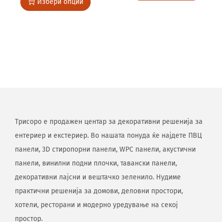
Избери опции
Трисоро е продажен центар за декоративни решенија за
ентериер и екстериер. Во нашата понуда ќе најдете ПВЦ
панели, 3D стиропорни панели, WPC панели, акустични
панели, винилни подни плочки, тавански панели,
декоративни лајсни и вештачко зеленило. Нудиме
практични решенија за домови, деловни простори,
хотели, ресторани и модерно уредување на секој
простор.