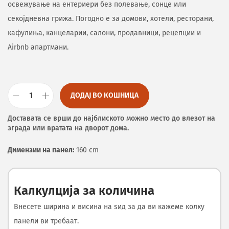
освежување на ентериери без полевање, сонце или
секојдневна грижа. Погодно е за домови, хотели, ресторани,
кафулиња, канцеларии, салони, продавници, рецепции и
Airbnb апартмани.
ДОДАЈ ВО КОШНИЦА
Доставата се врши до најблиското можно место до влезот на
зграда или вратата на дворот дома.
Димензии на панел:
160 cm
Калкулција за количина
Внесете ширина и висина на ѕид за да ви кажеме колку
панели ви требаат.