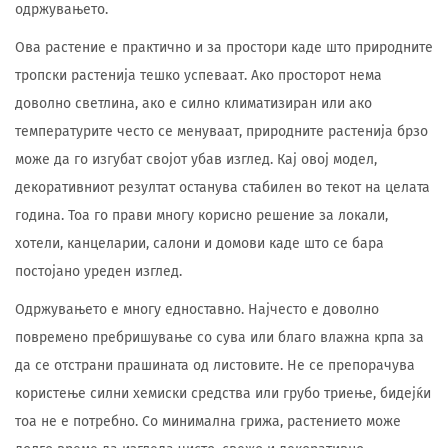
одржувањето.
Ова растение е практично и за простори каде што природните
тропски растенија тешко успеваат. Ако просторот нема
доволно светлина, ако е силно климатизиран или ако
температурите често се менуваат, природните растенија брзо
може да го изгубат својот убав изглед. Кај овој модел,
декоративниот резултат останува стабилен во текот на целата
година. Тоа го прави многу корисно решение за локали,
хотели, канцеларии, салони и домови каде што се бара
постојано уреден изглед.
Одржувањето е многу едноставно. Најчесто е доволно
повремено пребришување со сува или благо влажна крпа за
да се отстрани прашината од листовите. Не се препорачува
користење силни хемиски средства или грубо триење, бидејќи
тоа не е потребно. Со минимална грижа, растението може