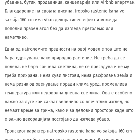
убавина, бутик, продавница, канцеларија или Airbnb апартман.
Благодарение на својата висина, tropsko rastenie kana vo
saksija 160 cm има убав декоративен ефект и може да
пополни празен агол без да изгледа преголемо или
наметливо.
Една од најголемите предности на овој модел е тоа што не
бара одржување како природно растение. Не треба да се
полева, не бара сончева светлина, не се пресадува и не му
треба прихрана. Нема суви листови, нема расфрлана земја и
нема ризик од овенување поради клима уред, променлива
температура или недоволна дневна светлина. Ова е особено
важно за луѓе кои сакаат зеленило со впечатлив изглед, но
немаат време за грижа, како и за деловни простори каде што
е важно декорацијата постојано да изгледа убаво.
Тропскиот карактер наtropsko rastenie kana vo saksija 160 cm
внесува посебна атмосфера во ентериерот. Во модерни