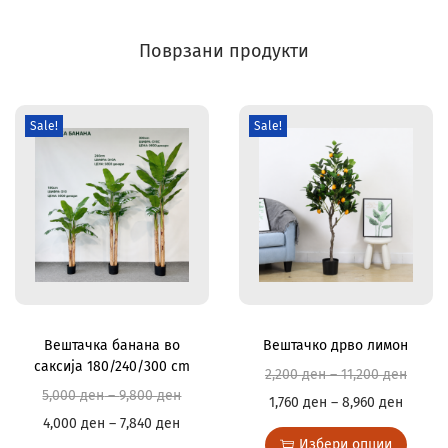
Поврзани продукти
Sale!
Sale!
Вештачка банана во
Вештачко дрво лимон
саксија 180/240/300 cm
2,200
ден
–
11,200
ден
5,000
ден
–
9,800
ден
1,760
ден
–
8,960
ден
4,000
ден
–
7,840
ден
Избери опции