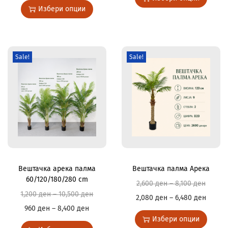
Избери опции
Sale!
Sale!
Вештачка арека палма
Вештачка палма Арека
60/120/180/280 cm
2,600
ден
–
8,100
ден
1,200
ден
–
10,500
ден
2,080
ден
–
6,480
ден
960
ден
–
8,400
ден
Избери опции