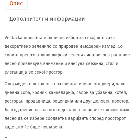
Опис
Дополнителни информации
Vestacka monstera е одличен избор за секој што сака
декоративно зеленило со природен и модерен изглед. Со
своите препознатливи широки зелени листови, ова растение
лесно привлекува внимание и внесува свежина, стил и
елеганција во секој простор.
Овој модел е погоден за различни типови ентериери, како
дневна соба, ходник, канцеларија, салон за убавина, хотел,
ресторан, продавница, рецепција или друг деловен простор.
Благодарение на тоа што е достапна во повеќе висини, може
лесно да се избере соодветна варијанта според просторот
каде што ќе биде поставена.