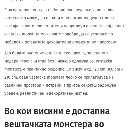
Саксијата овозможува стабилно поставување, а по желба
растението може да се стави и во поголема декоративна
саксија за уште поелегантен и попремиум ефект. На тој начин
vestacka monstera може уште подобро да се усогласи со
мебелот и останатите декоративни елементи во просторот.
Ако барате растение што ќе внесе висина, зеленило и
модерен тропски стил без никакво одржување, vestacka
monstera е практично решение. Со висини од 120 cm, 160 cm и
210 cm, оваа vestacka monstera лесно се прилагодува на
различни простори и потреби, а притоа секогаш задржува
уреден, реалистичен и декоративен изглед.
Во кои висини е достапна
вештачката монстера во