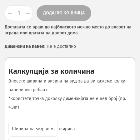
ДОДАЈ ВО КОШНИЦА
Доставата се врши до најблиското можно место до влезот на
зграда или вратата на дворот дома.
Димензии на панел:
Не е достапно
Калкулција за количина
Внесете ширина и висина на ѕид за да ви кажеме колку
панели ви требаат.
*Користете точка доколку димензијата не е цел број (пр.
4.3m)
ширина