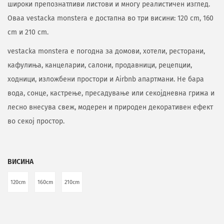
широки препознатливи листови и многу реалистичен изглед.
Оваа vestacka monstera е достапна во три висини: 120 cm, 160
cm и 210 cm.
vestacka monstera е погодна за домови, хотели, ресторани,
кафулиња, канцеларии, салони, продавници, рецепции,
ходници, изложбени простори и Airbnb апартмани. Не бара
вода, сонце, кастрење, пресадување или секојдневна грижа и
лесно внесува свеж, модерен и природен декоративен ефект
во секој простор.
ВИСИНА
120cm
160cm
210cm