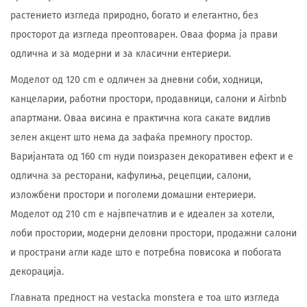
растението изгледа природно, богато и елегантно, без
просторот да изгледа преоптоварен. Оваа форма ја прави
одлична и за модерни и за класични ентериери.
Моделот од 120 cm е одличен за дневни соби, ходници,
канцеларии, работни простори, продавници, салони и Airbnb
апартмани. Оваа висина е практична кога сакате видлив
зелен акцент што нема да зафаќа премногу простор.
Варијантата од 160 cm нуди поизразен декоративен ефект и е
одлична за ресторани, кафулиња, рецепции, салони,
изложбени простори и поголеми домашни ентериери.
Моделот од 210 cm е највпечатлив и е идеален за хотели,
лоби простории, модерни деловни простори, продажни салони
и пространи агли каде што е потребна повисока и побогата
декорација.
Главната предност на vestacka monstera е тоа што изгледа