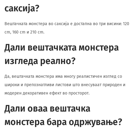
саксија?
Вештачката монстера во саксија е достапна во три висини: 120
cm, 160 cm и 210 cm.
Дали вештачката монстера
изгледа реално?
Да, вештачката монстера има многу реалистичен изглед со
широки и препознатливи листови што внесуваат природен и
модерен декоративен ефект во просторот.
Дали оваа вештачка
монстера бара одржување?