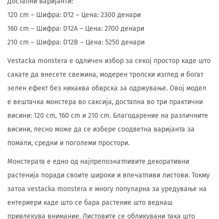
Достапни варијанти:
120 cm – Шифра: D12 – Цена: 2300 денари
160 cm – Шифра: D12A – Цена: 2700 денари
210 cm – Шифра: D12B – Цена: 5250 денари
Vestacka monstera е одличен избор за секој простор каде што
сакате да внесете свежина, модерен тропски изглед и богат
зелен ефект без никаква обврска за одржување. Овој модел
е вештачка монстера во саксија, достапна во три практични
висини: 120 cm, 160 cm и 210 cm. Благодарение на различните
висини, лесно може да се избере соодветна варијанта за
помали, средни и поголеми простори.
Монстерата е едно од најпрепознатливите декоративни
растенија поради своите широки и впечатливи листови. Токму
затоа vestacka monstera е многу популарна за уредување на
ентериери каде што се бара растение што веднаш
привлекува внимание. Листовите се обликувани така што