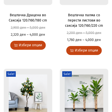
Вештачка Драцена во
Вештачка палма со
Саксија 120/160/180 cm
перести листови во
саксија 120/160/220 cm
2,900
ден
–
5,000
ден
2,200
ден
–
5,000
ден
2,320
ден
–
4,000
ден
1,760
ден
–
4,000
ден
Избери опции
Избери опции
Sale!
Sale!