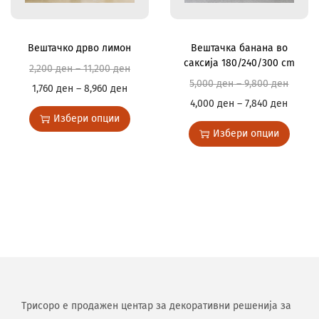
Вештачко дрво лимон
Вештачка банана во
саксија 180/240/300 cm
2,200
ден
–
11,200
ден
5,000
ден
–
9,800
ден
1,760
ден
–
8,960
ден
4,000
ден
–
7,840
ден
Избери опции
Избери опции
Трисоро е продажен центар за декоративни решенија за