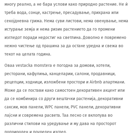
многу реално, а не бара услови како природно растение. Не ѝ
треба вода, сонце, кастрење, пресадување, прихрана или
секојдневна грижа. Нема суви листови, нема овенување, нема
истурање земја и нема ризик растението да го промени
изгледот поради недостиг на светлина. Доволно е повремено
нежно чистење од прашина за да остане уредна и свежа во
текот на целата година.
Оваа vestacka monstera е погодна за домови, хотели,
ресторани, кафулиња, канцеларии, салони, продавници,
рецепции, ходници, изложбени простори и Airbnb апартмани.
Може да се постави како самостоен декоративен акцент или
да се комбинира со други вештачки растенија, декоративни
саксии, мов панели, WPC панели, PVC панели, декоративни
лајсни и современа расвета. Таа лесно се вклопува во
различни стилови на уредување и му дава на просторот
поприроден и поуреден изглед.