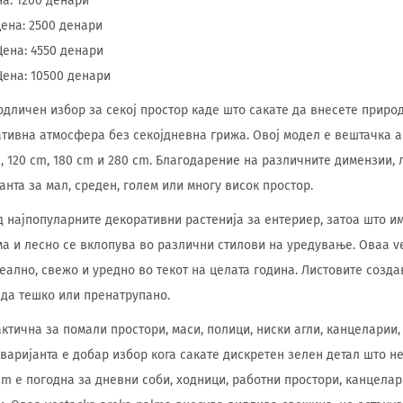
на: 1200 денари
Цена: 2500 денари
Цена: 4550 денари
Цена: 10500 денари
 одличен избор за секој простор каде што сакате да внесете приро
ативна атмосфера без секојдневна грижа. Овој модел е вештачка а
, 120 cm, 180 cm и 280 cm. Благодарение на различните димензии, 
нта за мал, среден, голем или многу висок простор.
д најпопуларните декоративни растенија за ентериер, затоа што и
а и лесно се вклопува во различни стилови на уредување. Оваа ve
еално, свежо и уредно во текот на целата година. Листовите созда
еда тешко или пренатрупано.
ктична за помали простори, маси, полици, ниски агли, канцеларии,
 варијанта е добар избор кога сакате дискретен зелен детал што н
 cm е погодна за дневни соби, ходници, работни простори, канцела