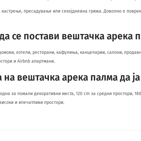
е, кастрење, пресадување или секојдневна грижа. Доволно е повр
да се постави вештачка арека 
домови, хотели, ресторани, кафулиња, канцеларии, салони, продав
стори и Airbnb апартмани.
а на вештачка арека палма да ј
годна за помали декоративни места, 120 cm за средни простори, 18
 високи и впечатливи простори.