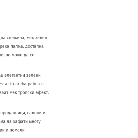
дна свежина, мек зелен
река палма, достапна
лесно може да се
ма елегантни зелени
stacka areka palma е
ваат мек тропски ефект,
 продавници, салони и
ема да зафати многу
рии и помали