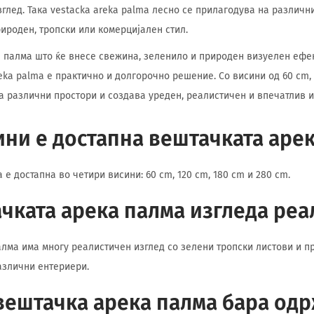
зглед. Така vestacka areka palma лесно се прилагодува на различн
ироден, тропски или комерцијален стил.
 палма што ќе внесе свежина, зеленило и природен визуелен ефек
ka palma е практично и долгорочно решение. Со висини од 60 cm, 1
а различни простори и создава уреден, реалистичен и впечатлив и
ини е достапна вештачката аре
е достапна во четири висини: 60 cm, 120 cm, 180 cm и 280 cm.
чката арека палма изгледа реа
алма има многу реалистичен изглед со зелени тропски листови и п
азлични ентериери.
вештачка арека палма бара од