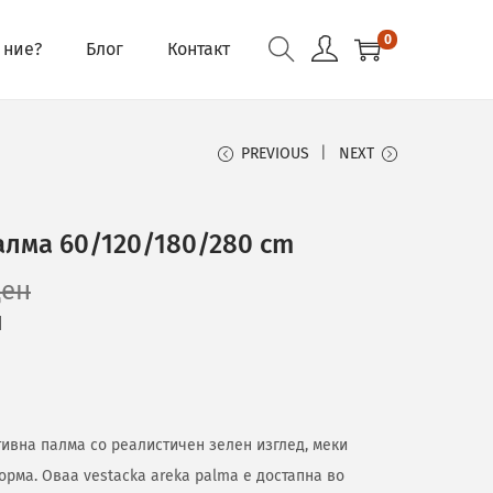
0
 ние?
Блог
Контакт
PREVIOUS
NEXT
алма 60/120/180/280 cm
ден
н
тивна палма со реалистичен зелен изглед, меки
орма. Оваа vestacka areka palma е достапна во