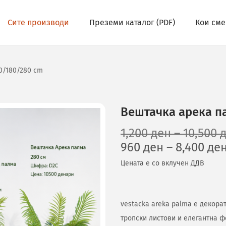
Сите производи
Преземи каталог (PDF)
Кои сме
0/180/280 cm
Вештачка арека п
1,200
ден
–
10,500
960
ден
–
8,400
де
Цената е со вклучен ДДВ
vestacka areka palma е декора
тропски листови и елегантна ф