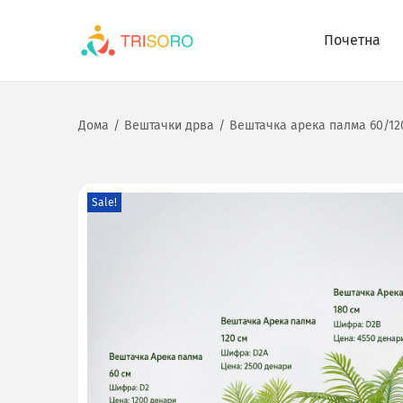
Почетна
Дома
/
Вештачки дрва
/
Вештачка арека палма 60/12
Sale!