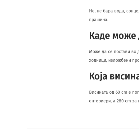
Не, не бара вода, сонц
прашина.
Каде може 
Може да се постави во 
ходници, изложбени про
Која висин
Висината од 60 cm е по
ентериери, а 280 cm за