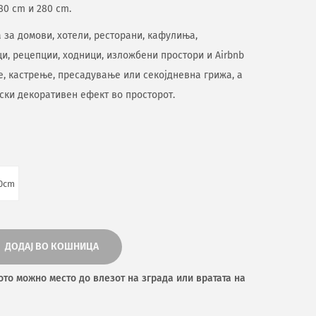
80 cm и 280 cm.
а за домови, хотели, ресторани, кафулиња,
и, рецепции, ходници, изложбени простори и Airbnb
е, кастрење, пресадување или секојдневна грижа, а
ски декоративен ефект во просторот.
0cm
ДОДАЈ ВО КОШНИЦА
ото можно место до влезот на зграда или вратата на