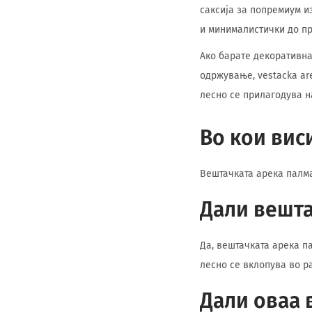
саксија за попремиум и
и минималистички до пр
Ако барате декоративна
одржување, vestacka are
лесно се прилагодува н
Во кои вис
Вештачката арека палма 
Дали вешта
Да, вештачката арека п
лесно се вклопува во р
Дали оваа 