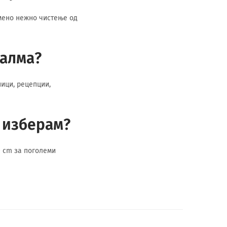
емено нежно чистење од
палма?
ници, рецепции,
а изберам?
0 cm за поголеми