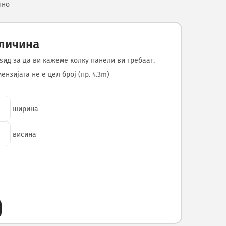
пно
оличина
ѕид за да ви кажеме колку панели ви требаат.
нзијата не е цел број (пр. 4.3m)
ширина
висина