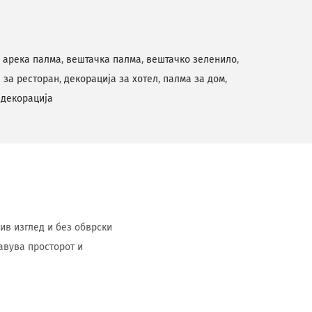
 арека палма
,
вештачка палма
,
вештачко зеленило
,
 за ресторан
,
декорација за хотел
,
палма за дом
,
 декорација
ив изглед и без обврски
авува просторот и