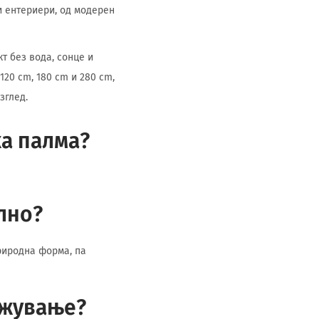
и ентериери, од модерен
т без вода, сонце и
20 cm, 180 cm и 280 cm,
зглед.
ка палма?
лно?
риродна форма, па
ржување?