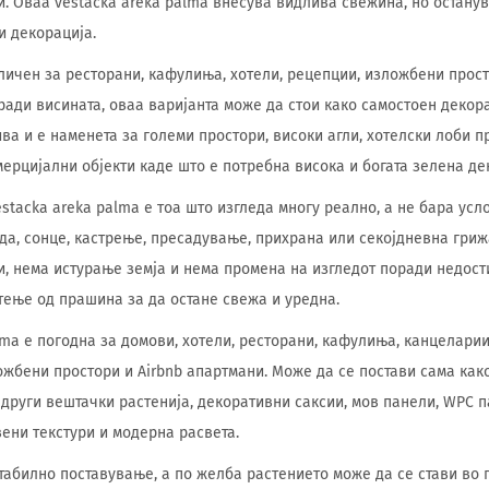
. Оваа vestacka areka palma внесува видлива свежина, но останув
и декорација.
личен за ресторани, кафулиња, хотели, рецепции, изложбени прост
ади висината, оваа варијанта може да стои како самостоен декор
ва и е наменета за големи простори, високи агли, хотелски лоби п
ерцијални објекти каде што е потребна висока и богата зелена де
estacka areka palma е тоа што изгледа многу реално, а не бара ус
ода, сонце, кастрење, пресадување, прихрана или секојдневна гри
, нема истурање земја и нема промена на изгледот поради недост
ење од прашина за да остане свежа и уредна.
lma е погодна за домови, хотели, ресторани, кафулиња, канцеларии
ожбени простори и Airbnb апартмани. Може да се постави сама как
 други вештачки растенија, декоративни саксии, мов панели, WPC п
вени текстури и модерна расвета.
табилно поставување, а по желба растението може да се стави во