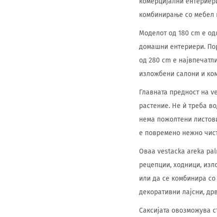
комерцијални ентериери
комбинирање со мебел 
Моделот од 180 cm е од
домашни ентериери. Пор
од 280 cm е највпечатли
изложбени салони и ком
Главната предност на v
растение. Не ѝ треба в
нема пожолтени листови
е повремено нежно чист
Оваа vestacka areka pa
рецепции, ходници, изл
или да се комбинира со
декоративни лајсни, др
Саксијата овозможува с