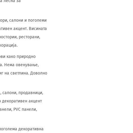
а лесна за
ори, салони и поголеми
ативен акцент. Висината
ростории, ресторани,
корација.
лови како природно
жа. Нема овенување,
иг на светлина. Доволно
, салони, продавници,
о декоративен акцент
анели, PVC панели,
 поголема декоративна