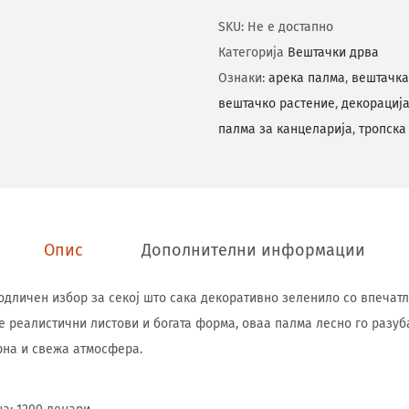
SKU:
Не е достапно
Категорија
Вештачки дрва
Ознаки:
арека палма
,
вештачка
вештачко растение
,
декорација
палма за канцеларија
,
тропска
Опис
Дополнителни информации
 одличен избор за секој што сака декоративно зеленило со впечатл
е реалистични листови и богата форма, оваа палма лесно го разуб
рна и свежа атмосфера.