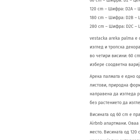
60 cm – Шифра: D2 – Це
120 cm – Шифра: D2A – 
180 cm – Шифра: D2B – 
280 cm – Шифра: D2C – 
vestacka areka palma е
изглед и тропска декор
во четири висини: 60 cm
избере соодветна варија
Арека палмата е едно о
листови, природна форм
направена да изгледа р
без растението да изгл
Висината од 60 cm е пра
Airbnb апартмани. Оваа
место. Висината од 120