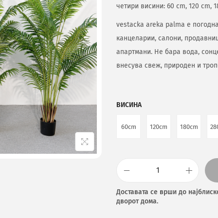
четири висини: 60 cm, 120 cm, 1
vestacka areka palma е погодн
канцеларии, салони, продавниц
апартмани. Не бара вода, сонц
внесува свеж, природен и троп
ВИСИНА
60cm
120cm
180cm
28
Доставата се врши до најблиск
дворот дома.