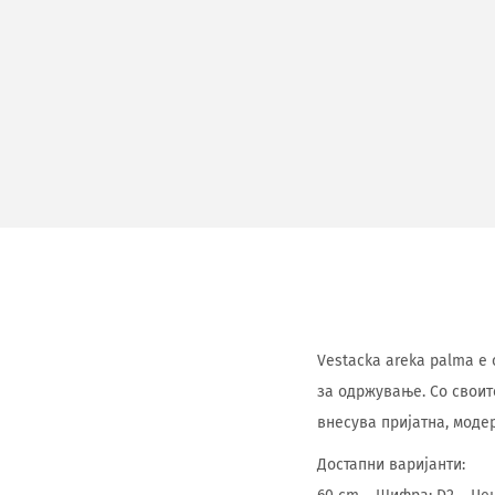
Vestacka areka palma е
за одржување. Со своит
внесува пријатна, моде
Достапни варијанти: