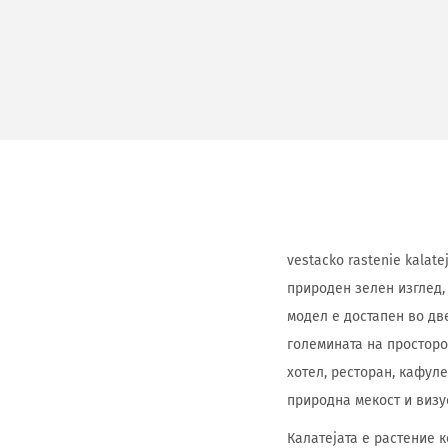
vestacko rastenie kalat
природен зелен изглед,
модел е достапен во дв
големината на просторо
хотел, ресторан, кафул
природна мекост и визу
Калатејата е растение к