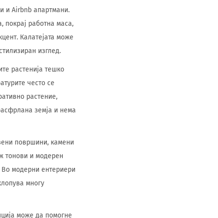
и и Airbnb апартмани.
а, покрај работна маса,
кцент. Калатејата може
стилизиран изглед.
ните растенија тешко
атурите често се
ративно растение,
 расфрлана земја и нема
рвени површини, камени
еж тонови и модерен
. Во модерни ентериери
клопува многу
пција може да помогне