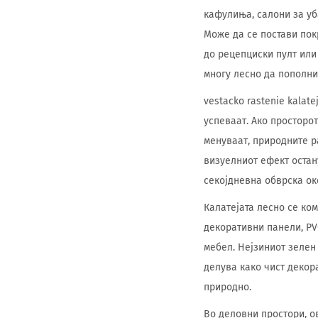
кафулиња, салони за уб
Може да се постави покр
до рецепциски пулт или
многу лесно да пополни
vestacko rastenie kalat
успеваат. Ако просторо
менуваат, природните р
визуелниот ефект остан
секојдневна обврска о
Калатејата лесно се ко
декоративни панели, PVC
мебел. Нејзиниот зелен
делува како чист декор
природно.
Во деловни простори, о