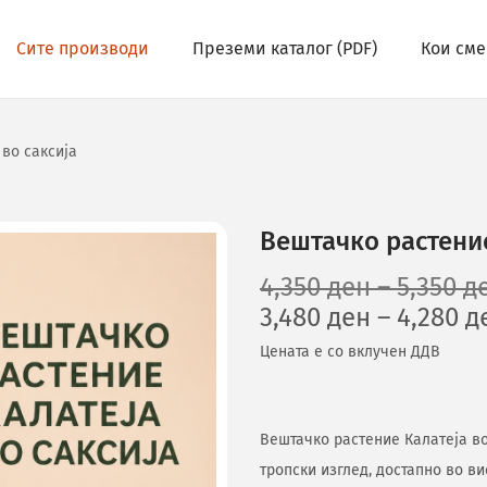
Сите производи
Преземи каталог (PDF)
Кои сме
во саксија
Вештачко растение
4,350
ден
–
5,350
д
3,480
ден
–
4,280
д
Цената е со вклучен ДДВ
Вештачко растение Калатеја во
тропски изглед, достапно во ви