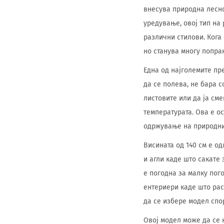
внесува природна лесно
уредување, овој тип на
различни стилови. Кога
но станува многу попра
Една од најголемите пре
да се полева, не бара с
листовите или да ја см
температурата. Ова е о
одржување на природни
Висината од 140 см е о
и агли каде што сакате
е погодна за малку пог
ентериери каде што рас
да се избере модел спо
Овој модел може да се к