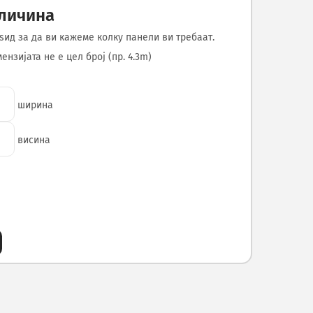
оличина
ѕид за да ви кажеме колку панели ви требаат.
нзијата не е цел број (пр. 4.3m)
ширина
висина