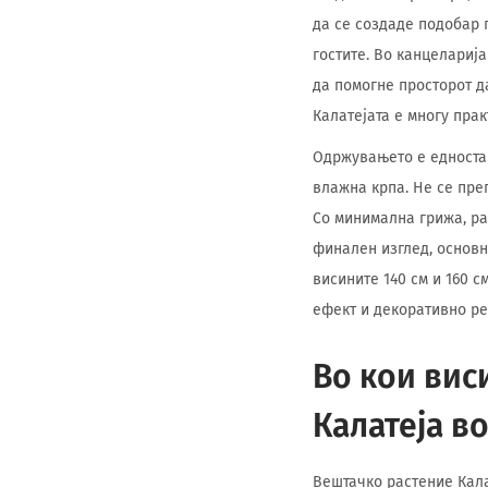
да се создаде подобар 
гостите. Во канцелариј
да помогне просторот д
Калатејата е многу пра
Одржувањето е едноста
влажна крпа. Не се пре
Со минимална грижа, ра
финален изглед, основн
висините 140 см и 160 с
ефект и декоративно ре
Во кои вис
Калатеја во
Вештачко растение Калат