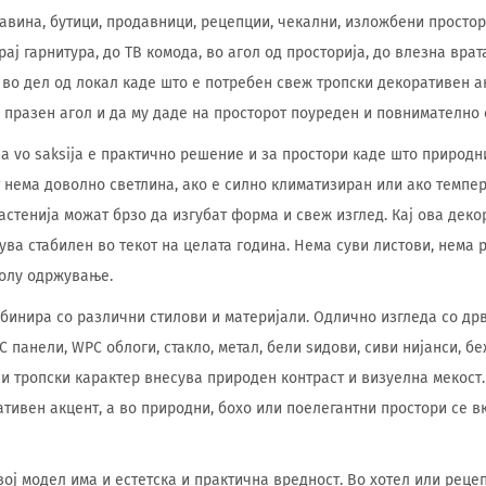
авина, бутици, продавници, рецепции, чекални, изложбени простор
ај гарнитура, до ТВ комода, во агол од просторија, до влезна врат
 во дел од локал каде што е потребен свеж тропски декоративен а
 празен агол и да му даде на просторот поуреден и повнимателно 
eja vo saksija е практично решение и за простори каде што природ
т нема доволно светлина, ако е силно климатизиран или ако темпер
астенија можат брзо да изгубат форма и свеж изглед. Кај ова деко
ува стабилен во текот на целата година. Нема суви листови, нема
колу одржување.
мбинира со различни стилови и материјали. Одлично изгледа со д
 панели, WPC облоги, стакло, метал, бели ѕидови, сиви нијанси, б
 и тропски карактер внесува природен контраст и визуелна мекост
ативен акцент, а во природни, бохо или поелегантни простори се в
вој модел има и естетска и практична вредност. Во хотел или реце