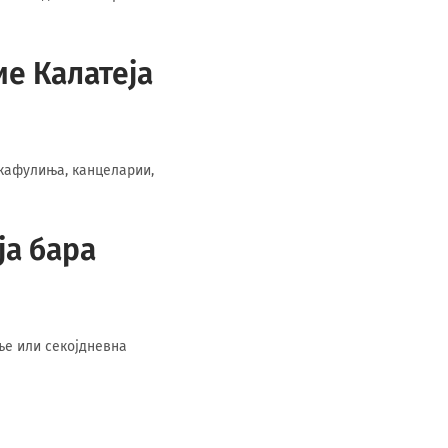
ие Калатеја
 кафулиња, канцеларии,
ја бара
ње или секојдневна