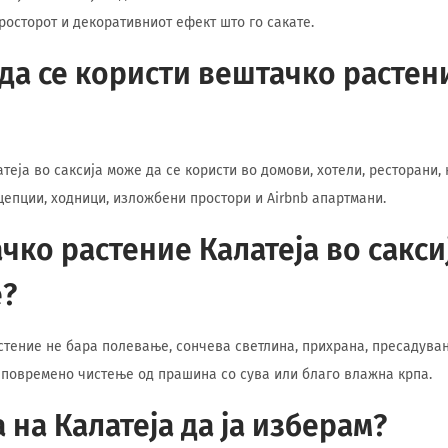
росторот и декоративниот ефект што го сакате.
да се користи вештачко растен
теја во саксија може да се користи во домови, хотели, ресторани,
цепции, ходници, изложбени простори и Airbnb апартмани.
чко растение Калатеја во сакси
?
стение не бара полевање, сончева светлина, прихрана, пресадува
 повремено чистење од прашина со сува или благо влажна крпа.
 на Калатеја да ја изберам?