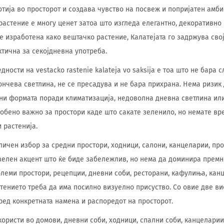
тија во просторот и создава чувство на посвеж и попријатен амби
 растение е многу ценет затоа што изгледа елегантно, декоративно
 е изработена како вештачко растение, Калатејата го задржува сво
ктична за секојдневна употреба.
дности на vestacko rastenie kalateja vo saksija е тоа што не бара 
ончева светлина, не се пресадува и не бара прихрана. Нема ризик 
ени формата поради климатизација, недоволна дневна светлина ил
собено важно за простори каде што сакате зеленило, но немате вр
 растенија.
дличен избор за средни простори, ходници, салони, канцеларии, пр
 зелен акцент што ќе биде забележлив, но нема да доминира премно
олеми простори, рецепции, дневни соби, ресторани, кафулиња, кан
тението треба да има посилно визуелно присуство. Со овие две ви
ред конкретната намена и распоредот на просторот.
ористи во домови, дневни соби, ходници, спални соби, канцеларии,