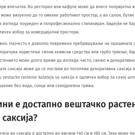
прв впечаток. Во ресторан или кафуле може да внесе попријатна 
а може визуелно да го омекне работниот простор, а во салон, бути
а изгледа поуреден и попрофесионално стилизиран. Бидејќи не ба
ктичен избор за комерцијални простори.
вно. Најчесто е доволно повремено пребришување на прашината с
порачува користење силни хемиски средства или грубо триење, бид
стението може долго време да изгледа чисто, свежо и декоративно
ата саксија може да се постави во поголема декоративна саксија 
м, vestacko rastenie kalateja vo saksija е одличен избор за секој ш
шение без вода, сонце или секојдневна грижа.
ини е достапно вештачко расте
 саксија?
еја во саксија е достапно во висини 140 см и 160 см. Така може п