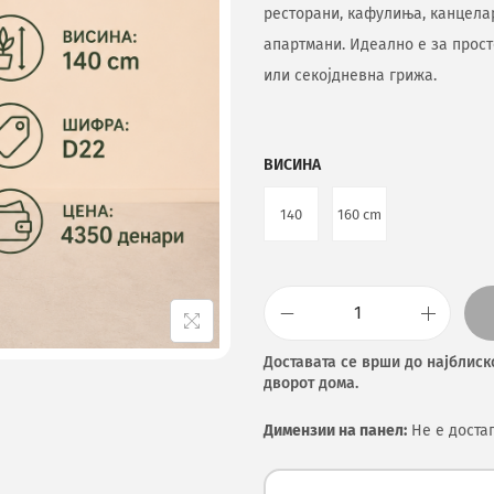
ресторани, кафулиња, канцелар
апартмани. Идеално е за прос
или секојдневна грижа.
ВИСИНА
140
160 cm
Доставата се врши до најблиск
дворот дома.
Димензии на панел:
Не е доста