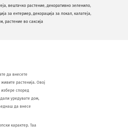
еја
,
вештачко растение
,
декоративно зеленило
,
ија за ентериер
,
декорација за локал
,
калатеја
,
см
,
растение во саксија
кате да внесете
 живите растенија. Овој
е избере според
 дали уредувате дом,
 веднаш да внесе
опски карактер. Таа