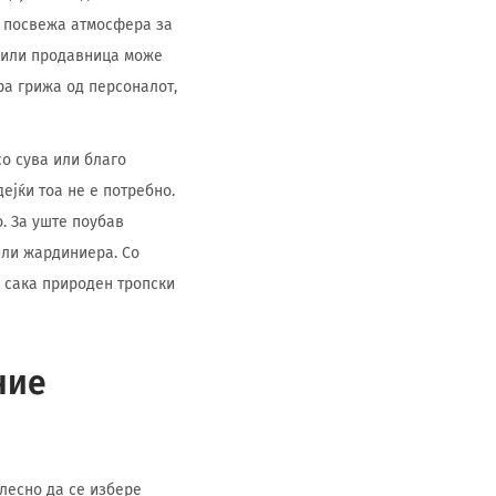
и посвежа атмосфера за
к или продавница може
ра грижа од персоналот,
о сува или благо
ејќи тоа не е потребно.
. За уште поубав
или жардиниера. Со
то сака природен тропски
ние
олесно да се избере