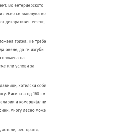
ент. Во ентериерското
 и лесно се вклопува во
јот декоративен ефект,
сложена грижа. Не треба
да овене, да ги изгуби
и промена на
еме или услови за
одавници, хотелски соби
гу. Висината од 160 см
целарии и комерцијални
сини, многу лесно може
 хотели, ресторани,