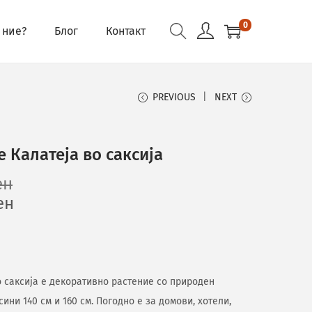
0
 ние?
Блог
Контакт
PREVIOUS
NEXT
 Калатеја во саксија
ен
ен
 саксија е декоративно растение со природен
сини 140 см и 160 см. Погодно е за домови, хотели,