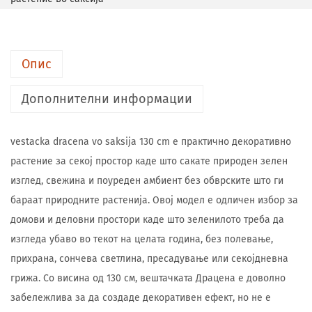
Опис
Дополнителни информации
vestacka dracena vo saksija 130 cm е практично декоративно
растение за секој простор каде што сакате природен зелен
изглед, свежина и поуреден амбиент без обврските што ги
бараат природните растенија. Овој модел е одличен избор за
домови и деловни простори каде што зеленилото треба да
изгледа убаво во текот на целата година, без полевање,
прихрана, сончева светлина, пресадување или секојдневна
грижа. Со висина од 130 см, вештачката Драцена е доволно
забележлива за да создаде декоративен ефект, но не е