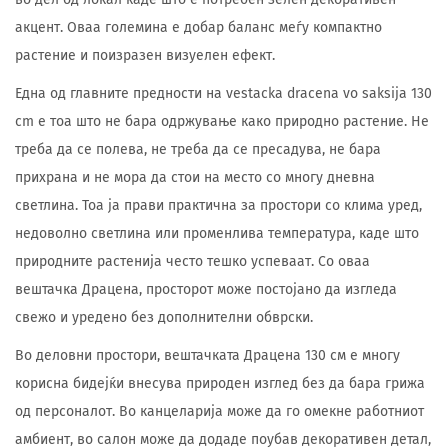
акцент. Оваа големина е добар баланс меѓу компактно
растение и поизразен визуелен ефект.
Една од главните предности на vestacka dracena vo saksija 130
cm е тоа што не бара одржување како природно растение. Не
треба да се полева, не треба да се пресадува, не бара
прихрана и не мора да стои на место со многу дневна
светлина. Тоа ја прави практична за простори со клима уред,
недоволно светлина или променлива температура, каде што
природните растенија често тешко успеваат. Со оваа
вештачка Драцена, просторот може постојано да изгледа
свежо и уредено без дополнителни обврски.
Во деловни простори, вештачката Драцена 130 см е многу
корисна бидејќи внесува природен изглед без да бара грижа
од персоналот. Во канцеларија може да го омекне работниот
амбиент, во салон може да додаде поубав декоративен детал,