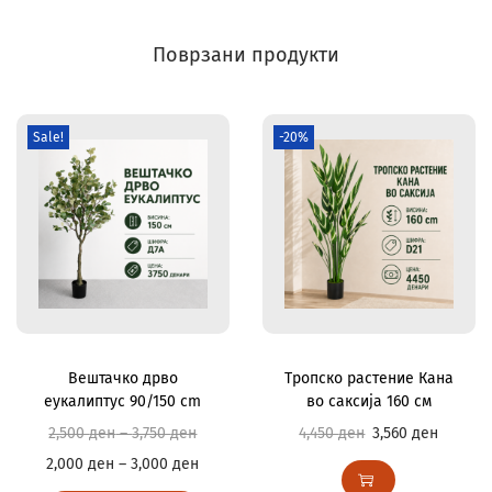
Поврзани продукти
Sale!
-20%
Вештачко дрво
Тропско растение Кана
еукалиптус 90/150 cm
во саксија 160 см
2,500
ден
–
3,750
ден
4,450
ден
3,560
ден
2,000
ден
–
3,000
ден