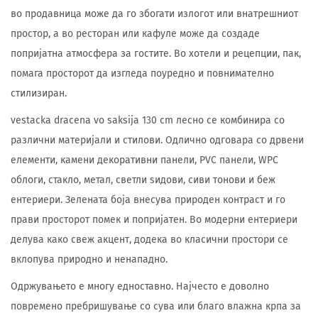
во продавница може да го збогати излогот или внатрешниот
простор, а во ресторан или кафуле може да создаде
попријатна атмосфера за гостите. Во хотели и рецепции, пак,
помага просторот да изгледа поуредно и повнимателно
стилизиран.
vestacka dracena vo saksija 130 cm лесно се комбинира со
различни материјали и стилови. Одлично одговара со дрвени
елементи, камени декоративни панели, PVC панели, WPC
облоги, стакло, метал, светли ѕидови, сиви тонови и беж
ентериери. Зелената боја внесува природен контраст и го
прави просторот помек и попријатен. Во модерни ентериери
делува како свеж акцент, додека во класични простори се
вклопува природно и ненападно.
Одржувањето е многу едноставно. Најчесто е доволно
повремено пребришување со сува или благо влажна крпа за