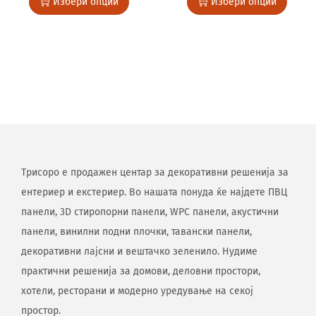
Избери опции
Избери опции
Трисоро е продажен центар за декоративни решенија за
ентериер и екстериер. Во нашата понуда ќе најдете ПВЦ
панели, 3D стиропорни панели, WPC панели, акустични
панели, винилни подни плочки, тавански панели,
декоративни лајсни и вештачко зеленило. Нудиме
практични решенија за домови, деловни простори,
хотели, ресторани и модерно уредување на секој
простор.