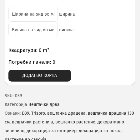
ширина
висина
Квадратура: 0 m²
Потребни панели: 0
ДОДАЈ ВО КОРПА
SKU:
D39
Категорија
Вештачки дрва
Ознаки:
D39
,
Trisoro
,
вештачка драцена
,
вештачка драцена 130
см
,
вештачки растенија
,
вештачко растение
,
декоративно
зеленило
,
декорација за ентериер
,
декорација за локал
,
растение во саксија