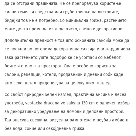
да се отстрани прашината. Не се препорачува користење
силни хемиски средства или грубо триење на листовите,
бидејќи тоа не е потребно. Со минимална грижа, растението
може долго време да изгледа чисто, свежо и декоративно.
Дополнителна предност е тоа што основната саксија може да
се постави во поголема декоративна саксија или жардиниера.
Така растението уште подобро ќе се усогласи со мебелот,
боите и стилот на просторот. Ова е особено корисно за
салони, рецепции, хотели, продавници и дневни соби каде
што секој детал придонесува за целокупниот изглед.
Со својот природен зелен изглед, практична висина и лесна
употреба, vestacka dracena vo saksija 130 cm е одличен избор
за декоративно уредување на домови и деловни простори.
Таа внесува свежина, визуелна рамнотежа и поубав амбиент
без вода, сонце или секојдневна грижа.