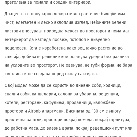
преголема за помали и средни ентериери.
Драцената е популарно декоративно растение бидејќи има
чист, елегантен и лесно вклоплив изглед. Нејзините зелени
листови внесуваат природна мекост во просторот и помагаат
ентериерот да изгледа посвеж, потопол и визуелно
поцелосен. Кога е изработена како вештачко растение во
саксија, добивате решение кое останува уредно без разлика
на условите во просторот. Не овенува, не губи форма, не бара
светлина и не создава неред околу саксијата.
Овој модел може да се користи во дневни соби, ходници,
спални соби, канцеларии, салони за убавина, рецепции,
хотели, ресторани, кафулиња, продавници, изложбени
простори и Airbnb апартмани. Висината од 130 см е многу
практична за агли, простори покрај комода, покрај гарнитура,
до работна маса, до влезна врата, покрај рецепциски пулт или
во дел од локал каде што е потребен зелен декоративен