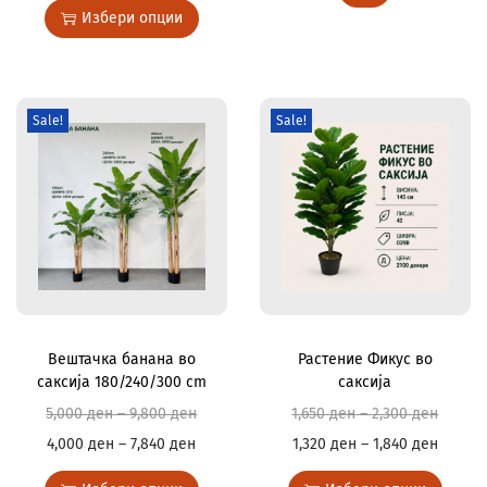
Избери опции
Sale!
Sale!
Вештачка банана во
Растение Фикус во
саксија 180/240/300 cm
саксија
5,000
ден
–
9,800
ден
1,650
ден
–
2,300
ден
4,000
ден
–
7,840
ден
1,320
ден
–
1,840
ден