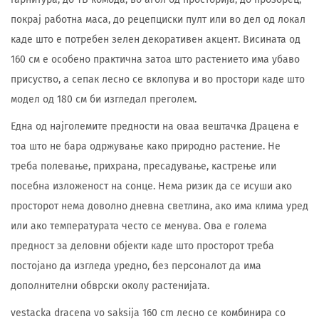
покрај работна маса, до рецепциски пулт или во дел од локал
каде што е потребен зелен декоративен акцент. Висината од
160 см е особено практична затоа што растението има убаво
присуство, а сепак лесно се вклопува и во простори каде што
модел од 180 см би изгледал преголем.
Една од најголемите предности на оваа вештачка Драцена е
тоа што не бара одржување како природно растение. Не
треба полевање, прихрана, пресадување, кастрење или
посебна изложеност на сонце. Нема ризик да се исуши ако
просторот нема доволно дневна светлина, ако има клима уред
или ако температурата често се менува. Ова е голема
предност за деловни објекти каде што просторот треба
постојано да изгледа уредно, без персоналот да има
дополнителни обврски околу растенијата.
vestacka dracena vo saksija 160 cm лесно се комбинира со