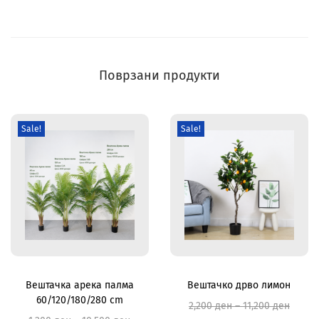
Поврзани продукти
Sale!
Sale!
Вештачка арека палма
Вештачко дрво лимон
60/120/180/280 cm
2,200
ден
–
11,200
ден