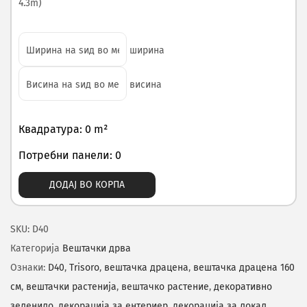
4.3m)
ширина
висина
Квадратура: 0 m²
Потребни панели: 0
ДОДАЈ ВО КОРПА
SKU:
D40
Категорија
Вештачки дрва
Ознаки:
D40
,
Trisoro
,
вештачка драцена
,
вештачка драцена 160
см
,
вештачки растенија
,
вештачко растение
,
декоративно
зеленило
,
декорација за ентериер
,
декорација за локал
,