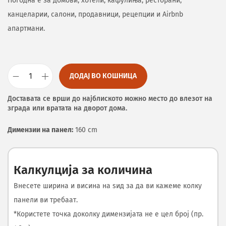
Погодна е за домови, хотели, кафулиња, ресторани,
канцеларии, салони, продавници, рецепции и Airbnb
апартмани.
ДОДАЈ ВО КОШНИЦА
Доставата се врши до најблиското можно место до влезот на
зграда или вратата на дворот дома.
Димензии на панел:
160 cm
Калкулција за количина
Внесете ширина и висина на ѕид за да ви кажеме колку
панели ви требаат.
*Користете точка доколку димензијата не е цел број (пр.