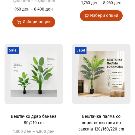
1,200
ден
–
10,500
ден
1,760
ден
–
8,960
ден
960
ден
–
8,400
ден
Избери опции
Избери опции
Sale!
Sale!
Вештачко дрво банана
Вештачка палма со
80/210 cm
перести листови во
саксија 120/160/220 cm
1,800
ден
–
4,800
ден