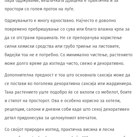
бара одржување, вештачката Драцена е практична и за
простори со голем проток на луѓе.
Одржувањето е многу едноставно. Најчесто е доволно
повремено пребришување со сува или благо влажна крпа за
да се отстрани прашината. Не се препорачува користење
силни хемиски средства или грубо триење на листовите,
бидејќи тоа не е потребно. Со минимално чистење, растението
може долго време да изгледа чисто, свежо и декоративно.
Дополнителна предност е тоа што основната саксија може да
се постави во поголема декоративна саксија или жардиниера.
Така растението уште подобро ќе се вклопи со мебелот, боите
и стилот на просторот. Ова е особено корисно за хотели,
рецепции, салони и дневни соби каде што секој декоративен
детал придонесува за целокупниот впечаток.
Со својот природен изглед, практична висина и лесна