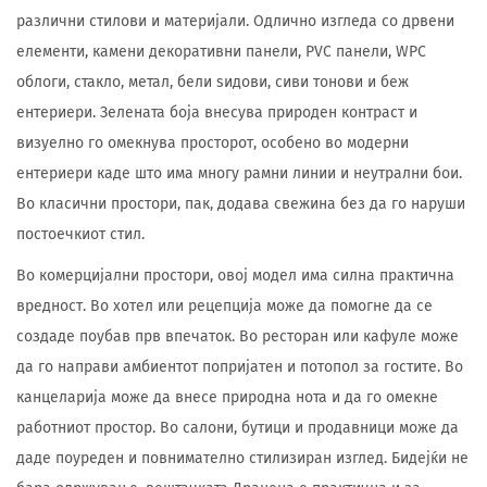
различни стилови и материјали. Одлично изгледа со дрвени
елементи, камени декоративни панели, PVC панели, WPC
облоги, стакло, метал, бели ѕидови, сиви тонови и беж
ентериери. Зелената боја внесува природен контраст и
визуелно го омекнува просторот, особено во модерни
ентериери каде што има многу рамни линии и неутрални бои.
Во класични простори, пак, додава свежина без да го наруши
постоечкиот стил.
Во комерцијални простори, овој модел има силна практична
вредност. Во хотел или рецепција може да помогне да се
создаде поубав прв впечаток. Во ресторан или кафуле може
да го направи амбиентот попријатен и потопол за гостите. Во
канцеларија може да внесе природна нота и да го омекне
работниот простор. Во салони, бутици и продавници може да
даде поуреден и повнимателно стилизиран изглед. Бидејќи не