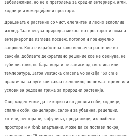
забележлива, но не е преголема за средни ентериери, агли,
ходници и комерцијални простори.
Драцената е растение со чист, елегантен и лесно вклоплив
изглед. Таа внесува природна мекост во просторот и помага
ентериерот да изгледа посвеж, потопол и повизуелно
завршен. Кога е изработена како вештачко растение во
саксија, добивате декоративно решение кое не овенува, не
губи листови, не бара вода и не зависи од светлина или
температура. Затоа vestacka dracena vo saksija 160 cm е
практична за луѓе кои сакаат зеленило, но немаат време или
услови за редовна грижа за природни растенија.
Овој модел може да се користи во дневни соби, ходници,
спални соби, канцеларии, салони за убавина, рецепции,
хотели, ресторани, кафулиња, продавници, изложбени
простори и Airbnb апартмани. Може да се постави покрај
гарнитура, до ТВ комода, во агол од просторија, до прозорец,