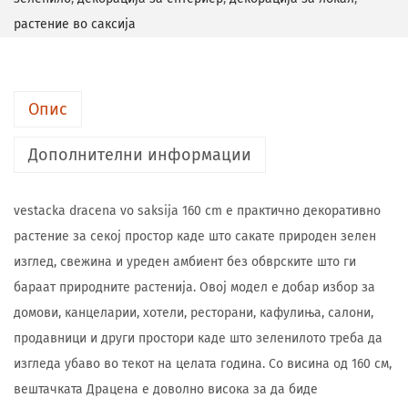
растение во саксија
Опис
Дополнителни информации
vestacka dracena vo saksija 160 cm е практично декоративно
растение за секој простор каде што сакате природен зелен
изглед, свежина и уреден амбиент без обврските што ги
бараат природните растенија. Овој модел е добар избор за
домови, канцеларии, хотели, ресторани, кафулиња, салони,
продавници и други простори каде што зеленилото треба да
изгледа убаво во текот на целата година. Со висина од 160 см,
вештачката Драцена е доволно висока за да биде