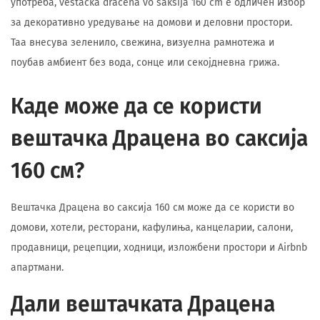
употреба, vestacka dracena vo saksija 160 cm е одличен избор
за декоративно уредување на домови и деловни простори.
Таа внесува зеленило, свежина, визуелна рамнотежа и
поубав амбиент без вода, сонце или секојдневна грижа.
Каде може да се користи
вештачка Драцена во саксија
160 см?
Вештачка Драцена во саксија 160 см може да се користи во
домови, хотели, ресторани, кафулиња, канцеларии, салони,
продавници, рецепции, ходници, изложбени простори и Airbnb
апартмани.
Дали вештачката Драцена