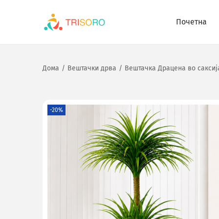
Почетна
Дома
/
Вештачки дрва
/
Вештачка Драцена во саксиј
-20%