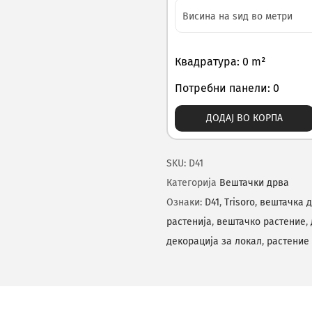
Квадратура: 0 m²
Потребни панели: 0
ДОДАЈ ВО КОРПА
SKU:
D41
Категорија
Вештачки дрва
Ознаки:
D41
,
Trisoro
,
вештачка 
растенија
,
вештачко растение
,
декорација за локал
,
растение 