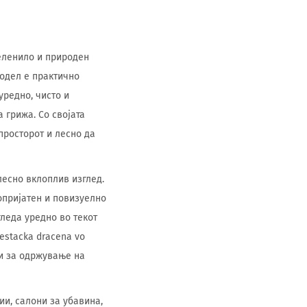
зеленило и природен
модел е практично
уредно, чисто и
 грижа. Со својата
просторот и лесно да
лесно вклоплив изглед.
опријатен и повизуелно
гледа уредно во текот
vestacka dracena vo
ви за одржување на
ии, салони за убавина,