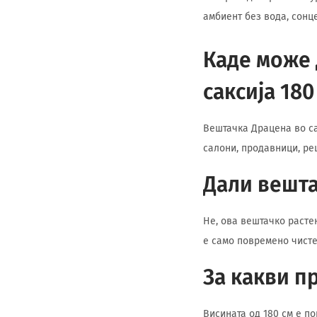
амбиент без вода, сонц
Каде може 
саксија 180
Вештачка Драцена во са
салони, продавници, ре
Дали вешта
Не, ова вештачко расте
е само повремено чисте
За какви п
Висината од 180 см е п