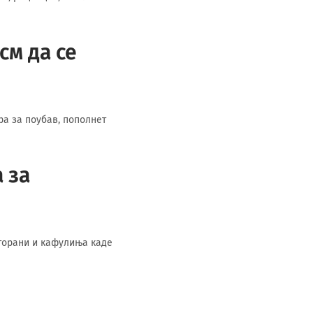
см да се
ра за поубав, пополнет
 за
сторани и кафулиња каде