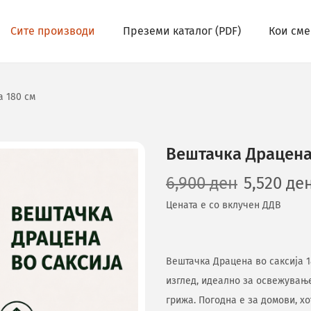
Сите производи
Преземи каталог (PDF)
Кои сме
а 180 см
Вештачка Драцена 
6,900
ден
5,520
де
Цената е со вклучен ДДВ
Вештачка Драцена во саксија 1
изглед, идеално за освежувањ
грижа. Погодна е за домови, х