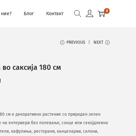
0
 ние?
Блог
Контакт
PREVIOUS
NEXT
во саксија 180 см
н
80 см е декоративно растение со природен зелен
е на ентериери без полевање, сонце или секојдневна
отели, кафулиња, ресторани, канцеларии, салони,