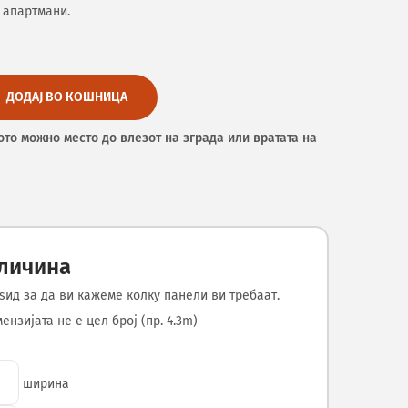
 апартмани.
ДОДАЈ ВО КОШНИЦА
ото можно место до влезот на зграда или вратата на
оличина
ѕид за да ви кажеме колку панели ви требаат.
нзијата не е цел број (пр. 4.3m)
ширина