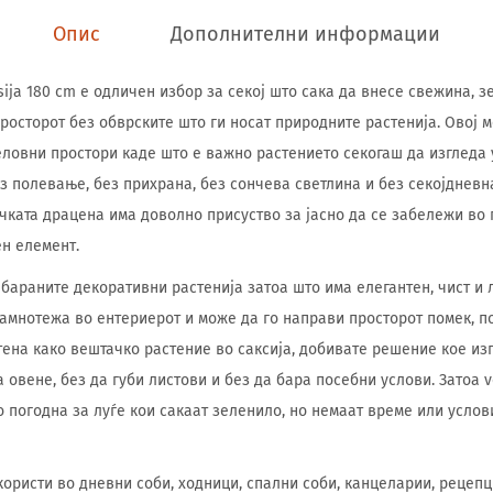
Опис
Дополнителни информации
sija 180 cm е одличен избор за секој што сака да внесе свежина, 
росторот без обврските што ги носат природните растенија. Овој 
ловни простори каде што е важно растението секогаш да изгледа 
з полевање, без прихрана, без сончева светлина и без секојдневна
ачката драцена има доволно присуство за јасно да се забележи во 
н елемент.
јбараните декоративни растенија затоа што има елегантен, чист и 
амнотежа во ентериерот и може да го направи просторот помек, п
тена како вештачко растение во саксија, добивате решение кое из
а овене, без да губи листови и без да бара посебни услови. Затоа 
но погодна за луѓе кои сакаат зеленило, но немаат време или усло
користи во дневни соби, ходници, спални соби, канцеларии, рецепц