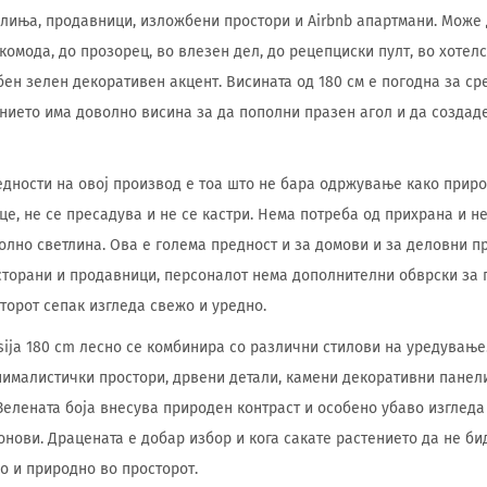
улиња, продавници, изложбени простори и Airbnb апартмани. Може 
 комода, до прозорец, во влезен дел, до рецепциски пулт, во хотел
бен зелен декоративен акцент. Висината од 180 см е погодна за ср
ението има доволно висина за да пополни празен агол и да созда
едности на овој производ е тоа што не бара одржување како приро
це, не се пресадува и не се кастри. Нема потреба од прихрана и н
олно светлина. Ова е голема предност и за домови и за деловни пр
сторани и продавници, персоналот нема дополнителни обврски за
торот сепак изгледа свежо и уредно.
ksija 180 cm лесно се комбинира со различни стилови на уредувањ
ималистички простори, дрвени детали, камени декоративни панели
 Зелената боја внесува природен контраст и особено убаво изгледа
тонови. Драцената е добар избор и кога сакате растението да не б
о и природно во просторот.