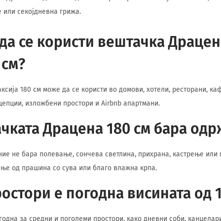
е или секојдневна грижа.
да се користи вештачка Драцен
 см?
ксија 180 см може да се користи во домови, хотели, ресторани, ка
цепции, изложбени простори и Airbnb апартмани.
чката Драцена 180 см бара од
ние не бара полевање, сончева светлина, прихрана, кастрење или
ње од прашина со сува или благо влажна крпа.
ростори е погодна висината од 
огодна за средни и поголеми простори, како дневни соби, канцелар