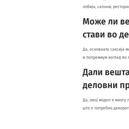
лобија, салони, рестора
Може ли ве
стави во д
Да, основната саксија 
и попремиум изглед во 
Дали вешта
деловни п
Да, овој модел е многу
што е потребно декора