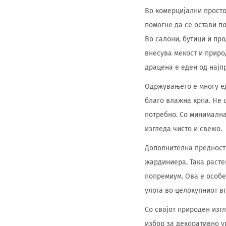
Во комерцијални просто
помогне да се остави п
Во салони, бутици и пр
внесува мекост и приро
драцена е еден од најп
Одржувањето е многу е
благо влажна крпа. Не 
потребно. Со минимална
изгледа чисто и свежо.
Дополнителна предност 
жардиниера. Така расте
попремиум. Ова е особе
улога во целокупниот в
Со својот природен изгл
избор за декоративно у