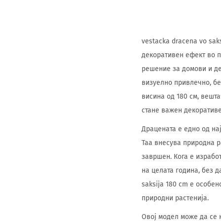
vestacka dracena vo sak
декоративен ефект во п
решение за домови и де
визуелно привлечно, бе
висина од 180 см, вешт
стане важен декоративе
Драцената е едно од на
Таа внесува природна р
завршен. Кога е израбо
на целата година, без д
saksija 180 cm е особе
природни растенија.
Овој модел може да се 