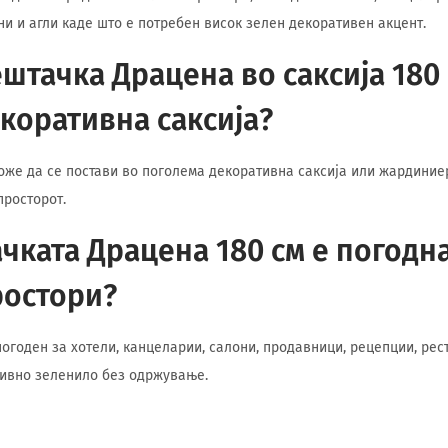
ни и агли каде што е потребен висок зелен декоративен акцент.
штачка Драцена во саксија 180 
екоративна саксија?
може да се постави во поголема декоративна саксија или жардиние
просторот.
чката Драцена 180 см е погодна
ростори?
 погоден за хотели, канцеларии, салони, продавници, рецепции, ре
тивно зеленило без одржување.