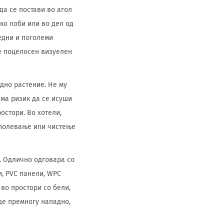
да се постави во агол
ско лоби или во дел од
едни и поголеми
де поцелосен визуелен
дно растение. Не му
ема ризик да се исуши
остори. Во хотели,
 полевање или чистење
е. Одлично одговара со
, PVC панели, WPC
 во простори со бели,
иде премногу нападно,