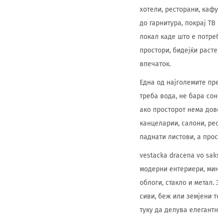
хотели, ресторани, каф
до гарнитура, покрај ТВ
локал каде што е потре
простори, бидејќи раст
впечаток.
Една од најголемите пр
треба вода, не бара сон
ако просторот нема дов
канцеларии, салони, ре
паднати листови, а прос
vestacka dracena vo sa
модерни ентериери, мин
облоги, стакло и метал.
сиви, беж или земјени 
туку да делува елегантн