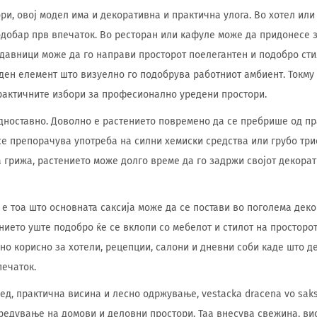
ри, овој модел има и декоративна и практична улога. Во хотел ил
одобар прв впечаток. Во ресторан или кафуле може да придонесе з
одавници може да го направи просторот поелегантен и подобро ст
ден елемент што визуелно го подобрува работниот амбиент. Токму
рактичните избори за професионално уредени простори.
дноставно. Доволно е растението повремено да се пребрише од пр
се препорачува употреба на силни хемиски средства или грубо трие
 грижа, растението може долго време да го задржи својот декорат
е тоа што основната саксија може да се постави во поголема деко
нието уште подобро ќе се вклопи со мебелот и стилот на просторот
но корисно за хотели, рецепции, салони и дневни соби каде што д
печаток.
ед, практична висина и лесно одржување, vestacka dracena vo saks
редување на домови и деловни простори. Таа внесува свежина, вис