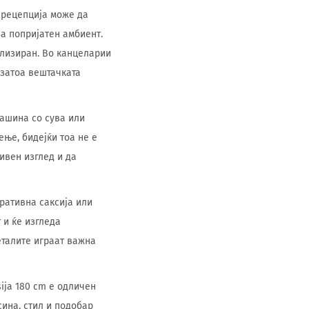
и рецепција може да
а попријатен амбиент.
илизиран. Во канцеларии
 затоа вештачката
ашина со сува или
ње, бидејќи тоа не е
ивен изглед и да
ративна саксија или
 и ќе изгледа
еталите играат важна
ija 180 cm е одличен
ина, стил и подобар