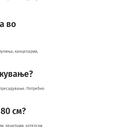
а во
фулиња, канцеларии,
ржување?
 пресадување. Потребно
180 см?
ии, рецепции, хотелски