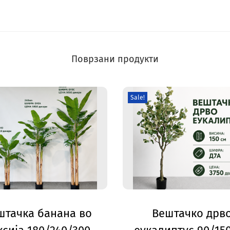
Поврзани продукти
Sale!
штачка банана во
Вештачко дрв