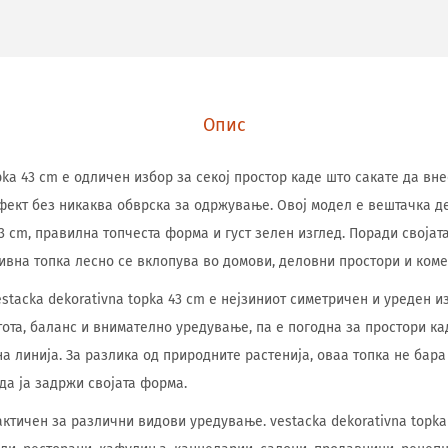
Опис
pka 43 cm е одличен избор за секој простор каде што сакате да вн
фект без никаква обврска за одржување. Овој модел е вештачка д
3 cm, правилна топчеста форма и густ зелен изглед. Поради својат
ивна топка лесно се вклопува во домови, деловни простори и ком
stacka dekorativna topka 43 cm е нејзиниот симетричен и уреден и
тота, баланс и внимателно уредување, па е погодна за простори к
а линија. За разлика од природните растенија, оваа топка не бар
да ја задржи својата форма.
ктичен за различни видови уредување. vestacka dekorativna topka