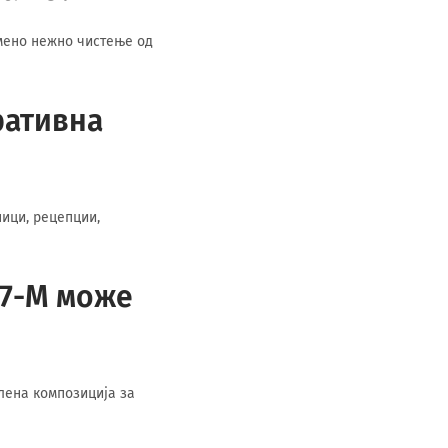
емено нежно чистење од
ративна
ници, рецепции,
07-M може
елена композиција за