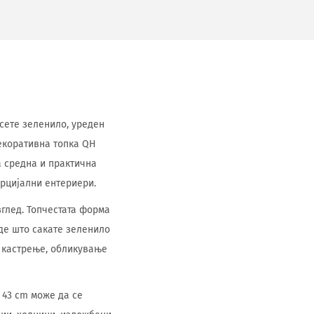
есете зеленило, уреден
екоративна топка QH
а средна и практична
ерцијални ентериери.
зглед. Топчестата форма
аде што сакате зеленило
а кастрење, обликување
 43 cm може да се