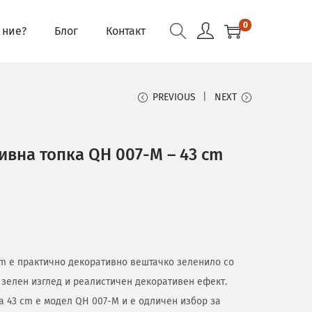
0
 ние?
Блог
Контакт
PREVIOUS
NEXT
ивна топка QH 007-M – 43 cm
 cm е практично декоративно вештачко зеленило со
 зелен изглед и реалистичен декоративен ефект.
ka 43 cm е модел QH 007-M и е одличен избор за