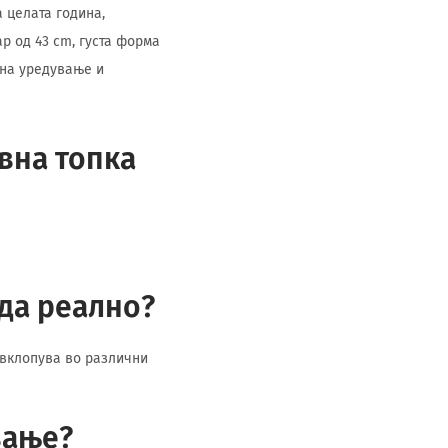
 целата година,
р од 43 cm, густа форма
 на уредување и
вна топка
да реално?
 вклопува во различни
вање?