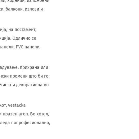
ции, ходници, изложбени
и, балкони, излози и
ја, на постамент,
иција. Одлично се
панели, PVC панели,
есадување, прихрана или
нски промени што би го
чиста и декоративна во
от, vestacka
 празен агол. Во хотел,
згледа попрофесионално,