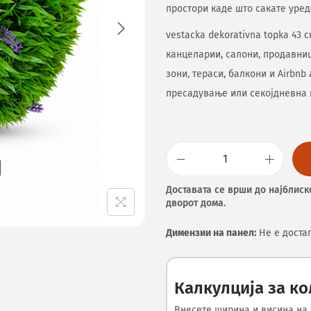
простори каде што сакате уред
vestacka dekorativna topka 43 
канцеларии, салони, продавниц
зони, тераси, балкони и Airbnb
пресадување или секојдневна 
Доставата се врши до најблиск
дворот дома.
Димензии на панел:
Не е доста
Калкулција за к
Внесете ширина и висина на 