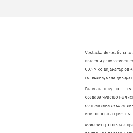
Vestacka dekorativna to
изглед и декоративен е
007-M со дијаметар од 4
големина, оваа декорат
Главната предност на ve
создава чувство на чис
со правилна декоративн
или постојана грижа за 
Моделот QH 007-M е пра