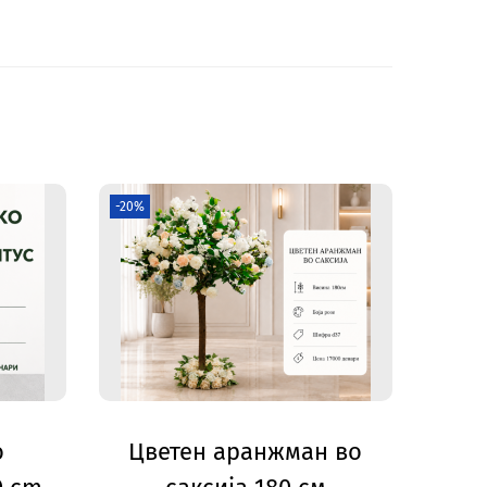
-20%
о
Цветен аранжман во