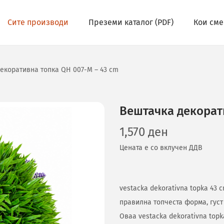
Сите производи
Преземи каталог (PDF)
Кои сме
екоративна топка QH 007-M – 43 cm
Вештачка декорат
1,570
ден
Цената е со вклучен ДДВ
vestacka dekorativna topka 43
правилна топчеста форма, густ
Оваа vestacka dekorativna top