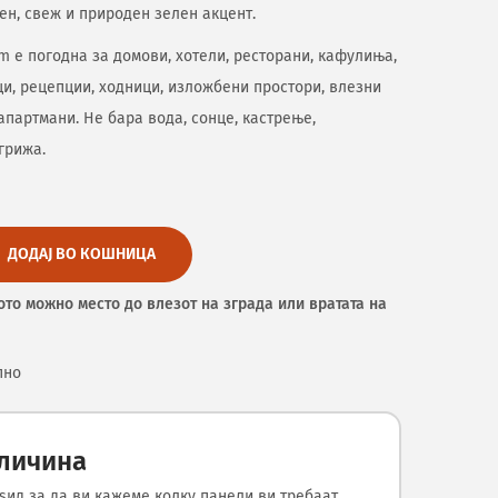
ен, свеж и природен зелен акцент.
cm е погодна за домови, хотели, ресторани, кафулиња,
и, рецепции, ходници, изложбени простори, влезни
 апартмани. Не бара вода, сонце, кастрење,
грижа.
ДОДАЈ ВО КОШНИЦА
ото можно место до влезот на зграда или вратата на
пно
оличина
ѕид за да ви кажеме колку панели ви требаат.