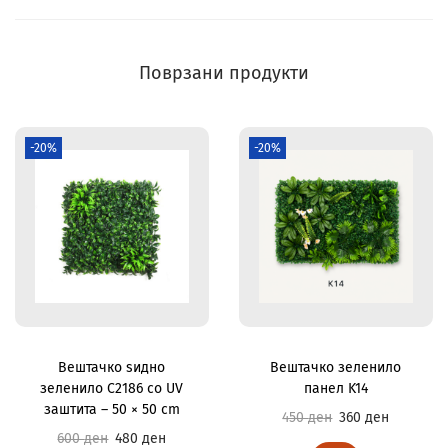
Поврзани продукти
-20%
-20%
Вештачко ѕидно
Вештачко зеленило
зеленило C2186 со UV
панел K14
заштита – 50 × 50 cm
450
ден
360
ден
600
ден
480
ден