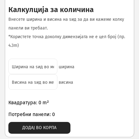
Калкулција за количина
Внесете ширина и висина на ѕид за да ви кажеме колку
панели ви требаат.
*Користете точка доколку димензијата не е цел број (пр.
4.3m)
ширина
висина
Квадратура: 0 m²
Потребни панели: 0
ДОДАЈ ВО КОРПА