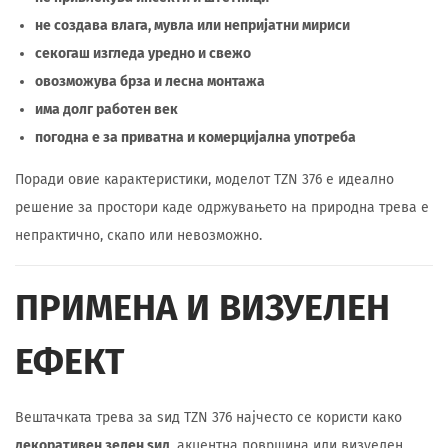
не создава влага, мувла или непријатни мириси
секогаш изгледа уредно и свежо
овозможува брза и лесна монтажа
има долг работен век
погодна е за приватна и комерцијална употреба
Поради овие карактеристики, моделот TZN 376 е идеално
решение за простори каде одржувањето на природна трева е
непрактично, скапо или невозможно.
ПРИМЕНА И ВИЗУЕЛЕН
ЕФЕКТ
Вештачката трева за ѕид TZN 376 најчесто се користи како
декоративен зелен ѕид
, акцентна површина или визуелен