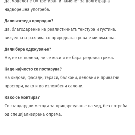
Да, моделот е UV третиран и наменет за долготрајна
надворешна употреба.
Дали изгледа природно?
Да, благодарение на реалистичната текстура и густина,
визуелната разлика со природната трева е минимална.
Дали бара одржување?
Не, не се полева, не се коси и не бара редовна грижа.
Каде најчесто се поставува?
На ѕидови, фасади, тераси, балкони, деловни и приватни
простори, како и во изложбени салони.
Како се монтира?
Со стандардни методи за прицврстување на ѕид, без потреба
од специјализирана опрема.