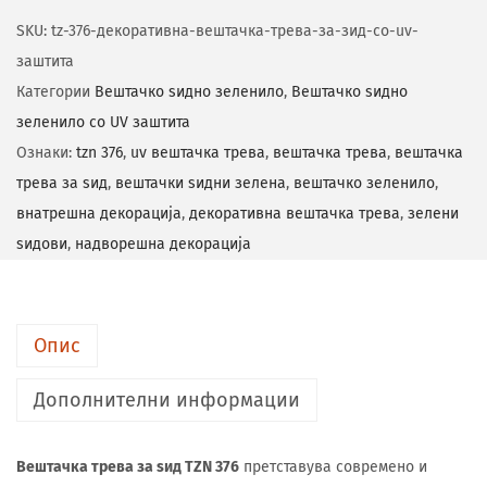
SKU:
tz-376-декоративна-вештачка-трева-за-зид-со-uv-
заштита
Категории
Вештачко ѕидно зеленило
,
Вештачко ѕидно
зеленило со UV заштита
Ознаки:
tzn 376
,
uv вештачка трева
,
вештачка трева
,
вештачка
трева за ѕид
,
вештачки ѕидни зеленa
,
вештачко зеленило
,
внатрешна декорација
,
декоративна вештачка трева
,
зелени
ѕидови
,
надворешна декорација
Опис
Дополнителни информации
Вештачка трева за ѕид TZN 376
претставува современо и