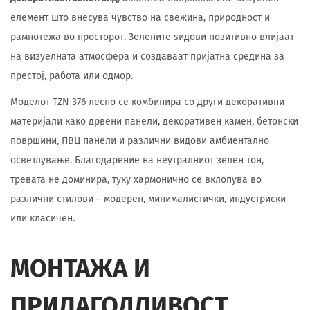
елемент што внесува чувство на свежина, природност и
рамнотежа во просторот. Зелените ѕидови позитивно влијаат
на визуелната атмосфера и создаваат пријатна средина за
престој, работа или одмор.
Моделот TZN 376 лесно се комбинира со други декоративни
материјали како дрвени панели, декоративен камен, бетонски
површини, ПВЦ панели и различни видови амбиентално
осветлување. Благодарение на неутралниот зелен тон,
тревата не доминира, туку хармонично се вклопува во
различни стилови – модерен, минималистички, индустриски
или класичен.
МОНТАЖА И
ПРИЛАГОДЛИВОСТ