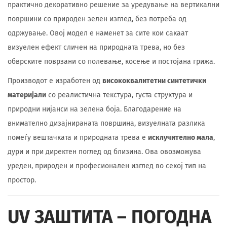
практично декоративно решение за уредување на вертикални
површини со природен зелен изглед, без потреба од
одржување. Овој модел е наменет за сите кои сакаат
визуелен ефект сличен на природната трева, но без
обврските поврзани со полевање, косење и постојана грижа.
Производот е изработен од
висококвалитетни синтетички
материјали
со реалистична текстура, густа структура и
природни нијанси на зелена боја. Благодарение на
внимателно дизајнираната површина, визуелната разлика
помеѓу вештачката и природната трева е
исклучително мала
,
дури и при директен поглед од близина. Ова овозможува
уреден, природен и професионален изглед во секој тип на
простор.
UV ЗАШТИТА – ПОГОДНА