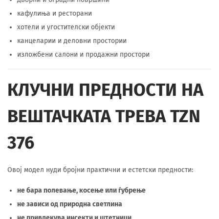
кафулиња и ресторани
хотели и угостителски објекти
канцеларии и деловни простории
изложбени салони и продажни простори
КЛУЧНИ ПРЕДНОСТИ НА
ВЕШТАЧКАТА ТРЕВА TZN
376
Овој модел нуди бројни практични и естетски предности:
не бара полевање, косење или ѓубрење
не зависи од природна светлина
не привлекува инсекти и штетници