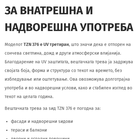
ЗА ВНАТРЕШНА И
НАДВОРЕШНА УПОТРЕБА
Моделот
TZN 376 е UV третиран
, што значи дека е отпорен на
сончева светлина, дожд и други атмосферски влијанија.
Благодарение на UV заштитата, вештачката трева ја задржува
својата боја, форма и структура со текот на времето, без
избледување или оштетување. Ова овозможува долготрајна
употреба и во надворешни услови, како и стабилен изглед во
текот на целата година.
Вештачката трева за ѕид TZN 376 е погодна за:
фасади и надворешни ѕидови
тераси и балкони
дворни и оградни површини