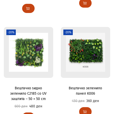
-20%
-20%
Вештачко ѕидно
Вештачко зеленило
зеленило C2185 со UV
панел K006
заштита – 50 × 50 cm
450
ден
360
ден
600
ден
480
ден