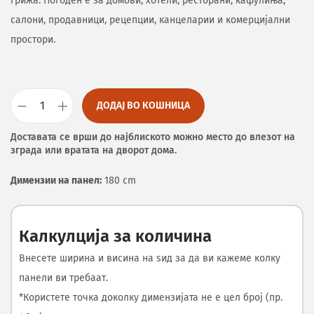
грижа. Погоден е за домови, хотели, ресторани, кафулиња,
салони, продавници, рецепции, канцеларии и комерцијални
простори.
ДОДАЈ ВО КОШНИЦА
Доставата се врши до најблиското можно место до влезот на
зграда или вратата на дворот дома.
Димензии на панел:
180 cm
Калкулција за количина
Внесете ширина и висина на ѕид за да ви кажеме колку
панели ви требаат.
*Користете точка доколку димензијата не е цел број (пр.