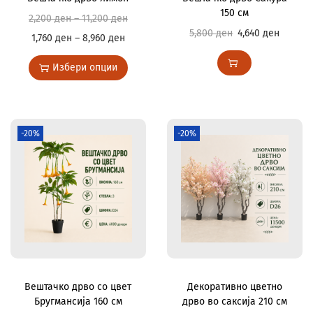
150 см
2,200
ден
–
11,200
ден
5,800
ден
4,640
ден
1,760
ден
–
8,960
ден
Избери опции
-20%
-20%
Вештачко дрво со цвет
Декоративно цветно
Бругмансија 160 см
дрво во саксија 210 см