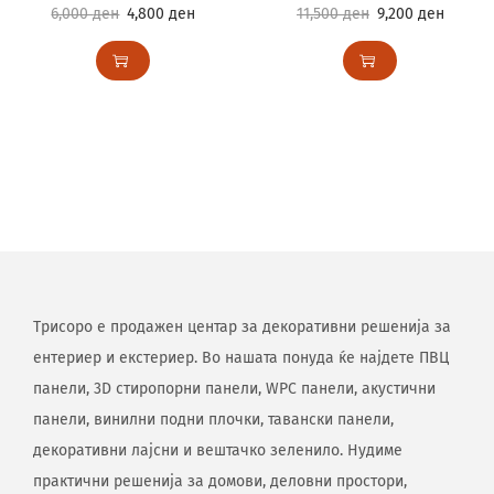
6,000
ден
4,800
ден
11,500
ден
9,200
ден
Трисоро е продажен центар за декоративни решенија за
ентериер и екстериер. Во нашата понуда ќе најдете ПВЦ
панели, 3D стиропорни панели, WPC панели, акустични
панели, винилни подни плочки, тавански панели,
декоративни лајсни и вештачко зеленило. Нудиме
практични решенија за домови, деловни простори,