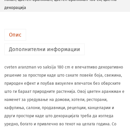
декорација
Опис
Дополнителни информации
cveten aranzman vo saksija 180 cm е впечатливо декоративно
решение за простори каде што сакате повеќе боја, свежина,
природен ефект и поубав визуелен впечаток без обврските
што ги бараат природните растенија. Овој цветен аранжман е
наменет за уредување на домови, хотели, ресторани,
кафулиња, салони, продавници, рецепции, канцеларии и
други простори каде што декорацијата треба да изгледа
уредно, богато и привлечно во текот на целата година. Со