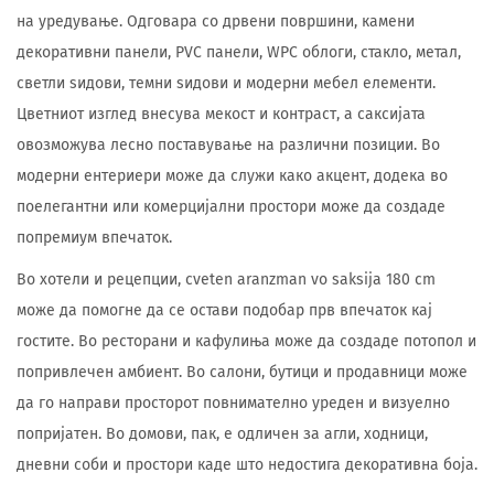
на уредување. Одговара со дрвени површини, камени
декоративни панели, PVC панели, WPC облоги, стакло, метал,
светли ѕидови, темни ѕидови и модерни мебел елементи.
Цветниот изглед внесува мекост и контраст, а саксијата
овозможува лесно поставување на различни позиции. Во
модерни ентериери може да служи како акцент, додека во
поелегантни или комерцијални простори може да создаде
попремиум впечаток.
Во хотели и рецепции, cveten aranzman vo saksija 180 cm
може да помогне да се остави подобар прв впечаток кај
гостите. Во ресторани и кафулиња може да создаде потопол и
попривлечен амбиент. Во салони, бутици и продавници може
да го направи просторот повнимателно уреден и визуелно
попријатен. Во домови, пак, е одличен за агли, ходници,
дневни соби и простори каде што недостига декоративна боја.