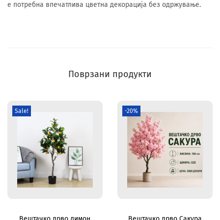
е потребна впечатлива цветна декорација без одржување.
Поврзани продукти
Sale!
-20%
Вештачко дрво лимон
Вештачко дрво Сакура