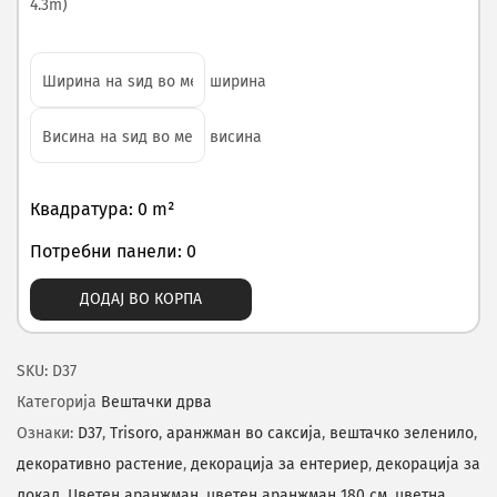
4.3m)
ширина
висина
Квадратура: 0 m²
Потребни панели: 0
ДОДАЈ ВО КОРПА
SKU:
D37
Категорија
Вештачки дрва
Ознаки:
D37
,
Trisoro
,
аранжман во саксија
,
вештачко зеленило
,
декоративно растение
,
декорација за ентериер
,
декорација за
локал
,
Цветен аранжман
,
цветен аранжман 180 см
,
цветна