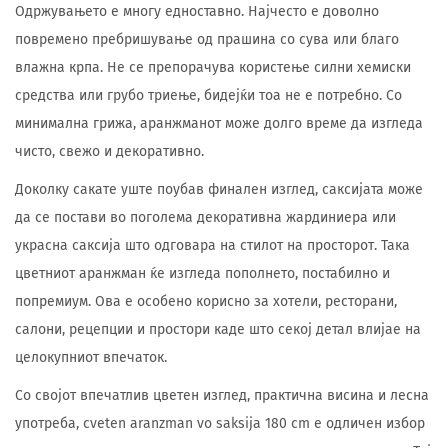
Одржувањето е многу едноставно. Најчесто е доволно
повремено пребришување од прашина со сува или благо
влажна крпа. Не се препорачува користење силни хемиски
средства или грубо триење, бидејќи тоа не е потребно. Со
минимална грижа, аранжманот може долго време да изгледа
чисто, свежо и декоративно.
Доколку сакате уште поубав финален изглед, саксијата може
да се постави во поголема декоративна жардиниера или
украсна саксија што одговара на стилот на просторот. Така
цветниот аранжман ќе изгледа пополнето, постабилно и
попремиум. Ова е особено корисно за хотели, ресторани,
салони, рецепции и простори каде што секој детал влијае на
целокупниот впечаток.
Со својот впечатлив цветен изглед, практична висина и лесна
употреба, cveten aranzman vo saksija 180 cm е одличен избор