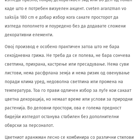
каде што е потребен визуелен акцент. cveten aranzman vo
saksija 180 cm е добар избор кога сакате просторот да
изгледа пополнето и поуредено без да додавате сложени
декоративни елементи.
Овој производ е особено практичен затоа што не бара
секојдневна грижа. Не треба да се полева, не бара сончева
светлина, прихрана, кастрење или пресадување. Нема суви
листови, нема расфрлана земја и нема ризик од овенување
поради клима уред, недоволна светлина или промена на
температура. Тоа го прави одличен избор за луѓе кои сакаат
цветна декорација, но немаат време или услови за природни
растенија. Во деловни простори, ова е голема предност
бидејќи изгледот останува стабилен без дополнителни
обврски за персоналот.
Цветниот аранжман лесно се комбинира со различни стилови