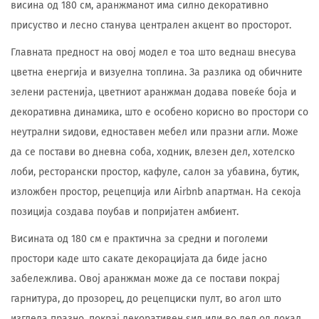
висина од 180 см, аранжманот има силно декоративно
присуство и лесно станува централен акцент во просторот.
Главната предност на овој модел е тоа што веднаш внесува
цветна енергија и визуелна топлина. За разлика од обичните
зелени растенија, цветниот аранжман додава повеќе боја и
декоративна динамика, што е особено корисно во простори со
неутрални ѕидови, едноставен мебел или празни агли. Може
да се постави во дневна соба, ходник, влезен дел, хотелско
лоби, ресторански простор, кафуле, салон за убавина, бутик,
изложбен простор, рецепција или Airbnb апартман. На секоја
позиција создава поубав и попријатен амбиент.
Висината од 180 см е практична за средни и поголеми
простори каде што сакате декорацијата да биде јасно
забележлива. Овој аранжман може да се постави покрај
гарнитура, до прозорец, до рецепциски пулт, во агол што
изгледа празно, покрај декоративен ѕид или во дел од локал