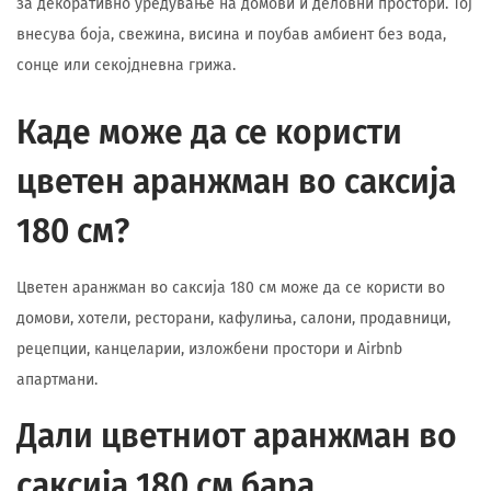
за декоративно уредување на домови и деловни простори. Тој
внесува боја, свежина, висина и поубав амбиент без вода,
сонце или секојдневна грижа.
Каде може да се користи
цветен аранжман во саксија
180 см?
Цветен аранжман во саксија 180 см може да се користи во
домови, хотели, ресторани, кафулиња, салони, продавници,
рецепции, канцеларии, изложбени простори и Airbnb
апартмани.
Дали цветниот аранжман во
саксија 180 см бара