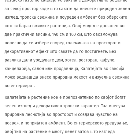
vestacko rastenie kalateja vo saksija е декоративно решение
за секој простор каде што сакате да внесете природен зелен
изглед, тропска свежина и поуреден амбиент без обврските
што ги бараат живите растенија. Овој модел е достапен во
две практични висини, 140 см и 160 см, што овозможува
полесно да се избере според големината на просторот и
декоративниот ефект што сакате да го постигнете. Без
разлика дали уредувате дом, хотел, ресторан, кафуле,
канцеларија, салон или продавница, Калатејата во саксија
може веднаш да внесе природна мекост и визуелна свежина
во ентериерот.
Калатејата е растение кое е препознатливо по својот богат
зелен изглед и декоративен тропски карактер. Таа внесува
природна леснотија во просторот и создава чувство на
посвеж и попријатен амбиент. Во ентериерското уредување,
овој тип на растение е многу ценет затоа што изгледа