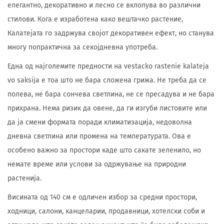
елегантно, декоративно и лесно се вклопува во различни
стилови. Кога е изработена како вештачко растение,
Калатејата го задржува својот декоративен ефект, но станува
многу попрактична за секојдневна употреба.
Една од најголемите предности на vestacko rastenie kalateja
vo saksija е тоа што не бара сложена грижа. Не треба да се
полева, не бара сончева светлина, не се пресадува и не бара
прихрана. Нема ризик да овене, да ги изгуби листовите или
да ја смени формата поради климатизација, недоволна
дневна светлина или промена на температурата. Ова е
особено важно за простори каде што сакате зеленило, но
немате време или услови за одржување на природни
растенија.
Висината од 140 см е одличен избор за средни простори,
ходници, салони, канцеларии, продавници, хотелски соби и