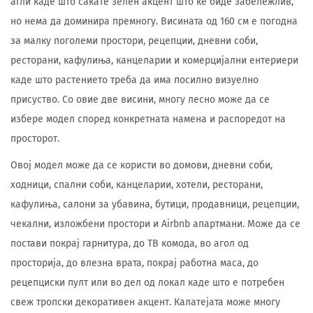
агли каде што сакате зелен акцент што ќе биде забележлив,
но нема да доминира премногу. Висината од 160 см е погодна
за малку поголеми простори, рецепции, дневни соби,
ресторани, кафулиња, канцеларии и комерцијални ентериери
каде што растението треба да има посилно визуелно
присуство. Со овие две висини, многу лесно може да се
избере модел според конкретната намена и распоредот на
просторот.
Овој модел може да се користи во домови, дневни соби,
ходници, спални соби, канцеларии, хотели, ресторани,
кафулиња, салони за убавина, бутици, продавници, рецепции,
чекални, изложбени простори и Airbnb апартмани. Може да се
постави покрај гарнитура, до ТВ комода, во агол од
просторија, до влезна врата, покрај работна маса, до
рецепциски пулт или во дел од локал каде што е потребен
свеж тропски декоративен акцент. Калатејата може многу