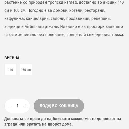
растение со природен тропски изглед, достапно во висини 140
см и 160 см. Погодно е за домови, хотели, ресторани,
кафулиња, канцеларии, салони, продавници, рецепции,
ходници и Airbnb апартмани. Идеално е за простори каде што
сакате зеленило без полевање, сонце или секојдневна грижа.
ВИСИНА
140
160 cm
ДОДАЈ ВО КОШНИЦА
Доставата се врши до најблиското можно место до влезот на
зграда или вратата на дворот дома.