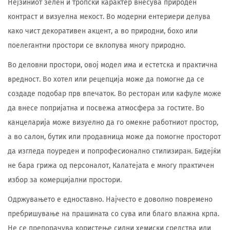
Нејзиниот зелен и тропски карактер внесува природен
контраст и визуелна мекост. Во модерни ентериери делува
како чист декоративен акцент, а во природни, бохо или
поелегантни простори се вклопува многу природно.
Во деловни простори, овој модел има и естетска и практична
вредност. Во хотел или рецепција може да помогне да се
создаде подобар прв впечаток. Во ресторан или кафуле може
да внесе попријатна и посвежа атмосфера за гостите. Во
канцеларија може визуелно да го омекне работниот простор,
а во салон, бутик или продавница може да помогне просторот
да изгледа поуреден и попрофесионално стилизиран. Бидејќи
не бара грижа од персоналот, Калатејата е многу практичен
избор за комерцијални простори.
Одржувањето е едноставно. Најчесто е доволно повремено
пребришување на прашината со сува или благо влажна крпа.
Не се препорачува користење силни хемиски средства или