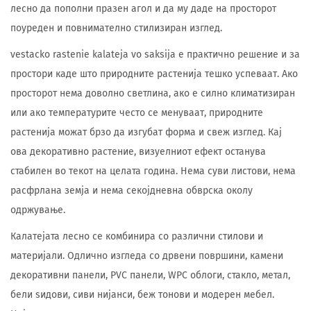
лесно да пополни празен агол и да му даде на просторот
поуреден и повнимателно стилизиран изглед.
vestacko rastenie kalateja vo saksija е практично решение и за
простори каде што природните растенија тешко успеваат. Ако
просторот нема доволно светлина, ако е силно климатизиран
или ако температурите често се менуваат, природните
растенија можат брзо да изгубат форма и свеж изглед. Кај
ова декоративно растение, визуелниот ефект останува
стабилен во текот на целата година. Нема суви листови, нема
расфрлана земја и нема секојдневна обврска околу
одржување.
Калатејата лесно се комбинира со различни стилови и
материјали. Одлично изгледа со дрвени површини, камени
декоративни панели, PVC панели, WPC облоги, стакло, метал,
бели ѕидови, сиви нијанси, беж тонови и модерен мебел.