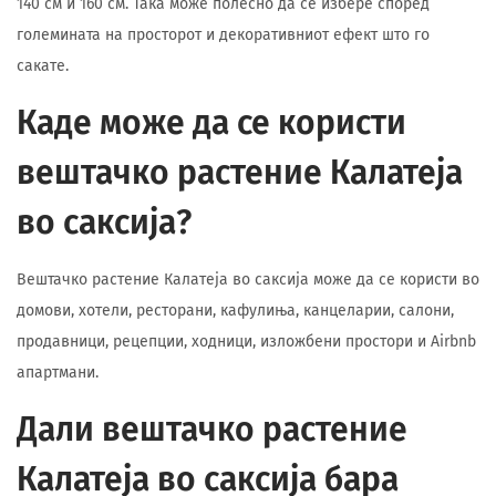
140 см и 160 см. Така може полесно да се избере според
големината на просторот и декоративниот ефект што го
сакате.
Каде може да се користи
вештачко растение Калатеја
во саксија?
Вештачко растение Калатеја во саксија може да се користи во
домови, хотели, ресторани, кафулиња, канцеларии, салони,
продавници, рецепции, ходници, изложбени простори и Airbnb
апартмани.
Дали вештачко растение
Калатеја во саксија бара