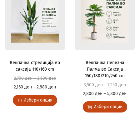
Вештачка стрелиција во
Вештачка Лепезна
саксија 110/160 cm
Палма во Саксија
150/180/210/240 cm
2,700
ден
–
3,600
ден
3,500
ден
–
7,250
ден
2,160
ден
–
2,880
ден
2,800
ден
–
5,800
ден
Избери опции
Избери опции