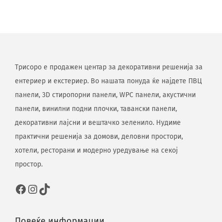
Трисоро е продажен центар за декоративни решенија за
ентериер и екстериер. Во нашата понуда ќе најдете ПВЦ
панели, 3D стиропорни панели, WPC панели, акустични
панели, винилни подни плочки, тавански панели,
декоративни лајсни и вештачко зеленило. Нудиме
практични решенија за домови, деловни простори,
хотели, ресторани и модерно уредување на секој
простор.
Повеќе информации