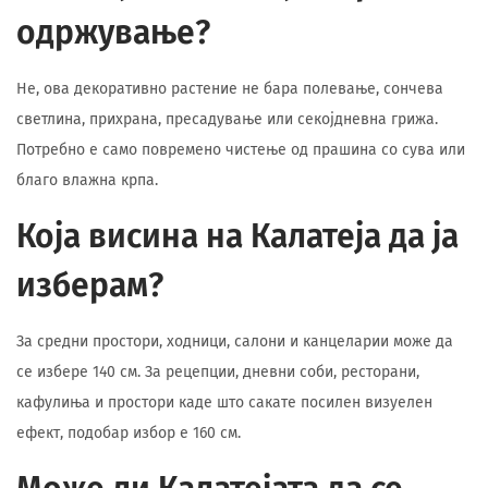
одржување?
Не, ова декоративно растение не бара полевање, сончева
светлина, прихрана, пресадување или секојдневна грижа.
Потребно е само повремено чистење од прашина со сува или
благо влажна крпа.
Која висина на Калатеја да ја
изберам?
За средни простори, ходници, салони и канцеларии може да
се избере 140 см. За рецепции, дневни соби, ресторани,
кафулиња и простори каде што сакате посилен визуелен
ефект, подобар избор е 160 см.