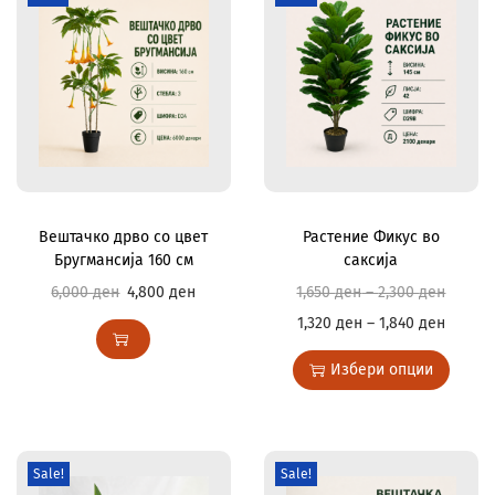
Вештачко дрво со цвет
Растение Фикус во
Бругмансија 160 см
саксија
6,000
ден
4,800
ден
1,650
ден
–
2,300
ден
1,320
ден
–
1,840
ден
Избери опции
Sale!
Sale!