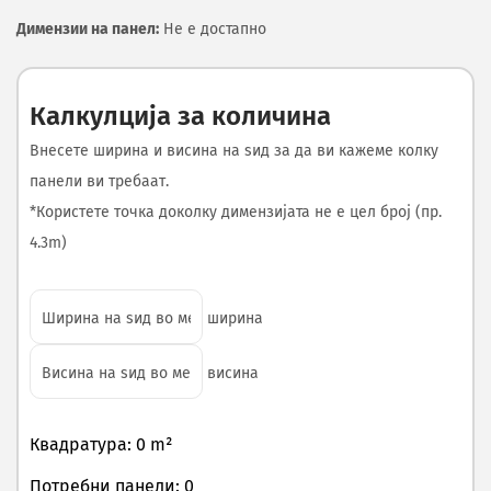
Димензии на панел:
Не е достапно
Калкулција за количина
Внесете ширина и висина на ѕид за да ви кажеме колку
панели ви требаат.
*Користете точка доколку димензијата не е цел број (пр.
4.3m)
ширина
висина
Квадратура: 0 m²
Потребни панели: 0