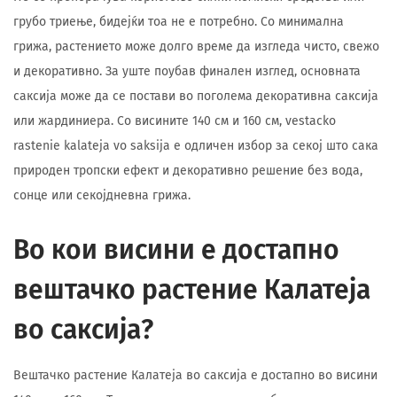
грубо триење, бидејќи тоа не е потребно. Со минимална
грижа, растението може долго време да изгледа чисто, свежо
и декоративно. За уште поубав финален изглед, основната
саксија може да се постави во поголема декоративна саксија
или жардиниера. Со висините 140 см и 160 см, vestacko
rastenie kalateja vo saksija е одличен избор за секој што сака
природен тропски ефект и декоративно решение без вода,
сонце или секојдневна грижа.
Во кои висини е достапно
вештачко растение Калатеја
во саксија?
Вештачко растение Калатеја во саксија е достапно во висини