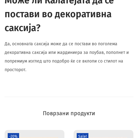
Може ли Калатејата да се
постави во декоративна
саксија?
Да, основната саксија може да се постави во поголема
декоративна саксија или жардиниера за поубав, пополнет и
попремиум изглед што подобро ќе се вклопи со стилот на
просторот.
Поврзани продукти
-20%
Sale!