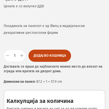
Цената е со вклучен ДДВ
Позадината на панелот е од Филц и мадијапански
декоративни шестоаголни форми
ДОДАЈ ВО КОШНИЦА
Доставата се врши до најблиското можно место до влезот на
зграда или вратата на дворот дома.
Димензии на панел:
87.2 × 1 × 57.9 cm
Калкулција за количина
Внесете ширина и висина на ѕид за да ви кажеме колку