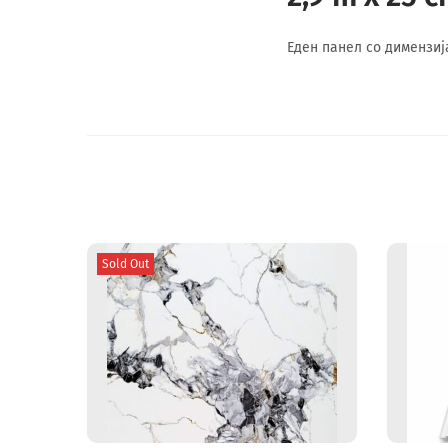
Еден панел со димензија
Sold Out