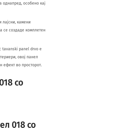
а однапред, особено кај
и лајсни, камени
да се создаде комплетен
 tavanski panel drvo е
териери, овој панел
н ефект во просторот.
018 со
ел 018 со