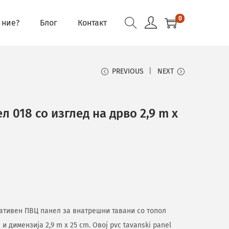
0
 ние?
Блог
Контакт
PREVIOUS
NEXT
 018 со изглед на дрво 2,9 m x
оративен ПВЦ панел за внатрешни тавани со топол
и димензија 2,9 m x 25 cm. Овој pvc tavanski panel