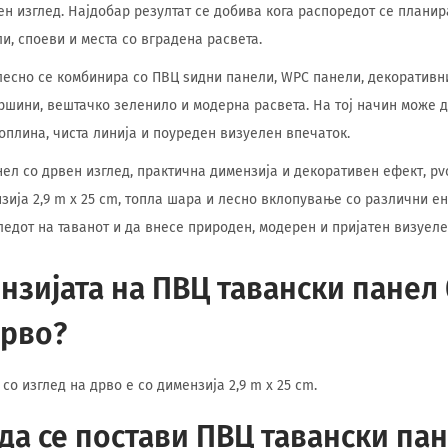
ен изглед. Најдобар резултат се добива кога распоредот се планир
и, споеви и места со вградена расвета.
o лесно се комбинира со ПВЦ ѕидни панели, WPC панели, декоративн
ршини, вештачко зеленило и модерна расвета. На тој начин може 
оплина, чиста линија и поуреден визуелен впечаток.
ел со дрвен изглед, практична димензија и декоративен ефект, pvc
зија 2,9 m x 25 cm, топла шара и лесно вклопување со различни ен
ледот на таванот и да внесе природен, модерен и пријатен визуеле
ензијата на ПВЦ тавански панел 
дрво?
со изглед на дрво е со димензија 2,9 m x 25 cm.
да се постави ПВЦ тавански пан