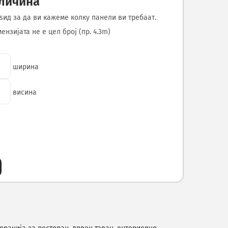
оличина
ѕид за да ви кажеме колку панели ви требаат.
нзијата не е цел број (пр. 4.3m)
ширина
висина