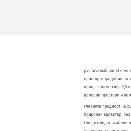
pvc tavanski panel drv
просторот да добие пот
дрво, со димензија 2,9
деловни простори и ком
Главната предност на p
природен карактер, без
Овој изглед е особено п
поудобна и поинтересн