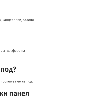
, канцеларии, салони,
на атмосфера на
 под?
 поставување на под.
ки панел