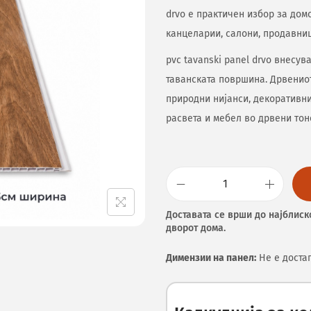
drvo е практичен избор за домо
канцеларии, салони, продавниц
pvc tavanski panel drvo внесу
таванската површина. Дрвениот
природни нијанси, декоративни
расвета и мебел во дрвени тон
Доставата се врши до најблиск
дворот дома.
Димензии на панел:
Не е доста