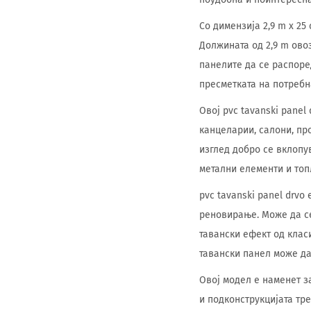
Со димензија 2,9 m x 25
Должината од 2,9 m ово
панелите да се распоре
пресметката на потребн
Овој pvc tavanski panel
канцеларии, салони, пр
изглед добро се вклопув
метални елементи и топ
pvc tavanski panel drvo
реновирање. Може да се
тавански ефект од клас
тавански панел може да
Овој модел е наменет з
и подконструкцијата тр