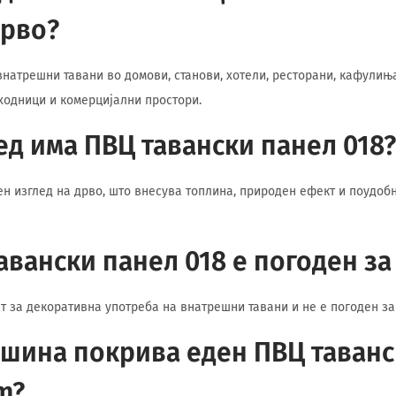
дрво?
внатрешни тавани во домови, станови, хотели, ресторани, кафулиња
ходници и комерцијални простори.
ед има ПВЦ тавански панел 018?
н изглед на дрво, што внесува топлина, природен ефект и поудоб
авански панел 018 е погоден за
ет за декоративна употреба на внатрешни тавани и не е погоден за
шина покрива еден ПВЦ таванс
cm?