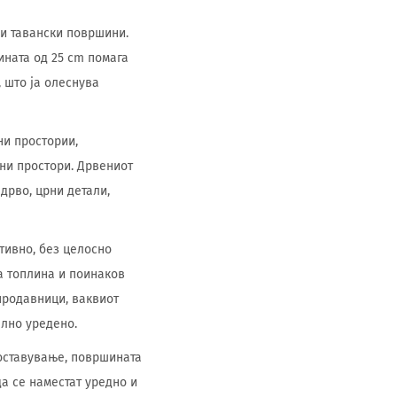
ни тавански површини.
ната од 25 cm помага
 што ја олеснува
ни простории,
ни простори. Дрвениот
 дрво, црни детали,
ативно, без целосно
а топлина и поинаков
продавници, ваквиот
елно уредено.
поставување, површината
да се наместат уредно и