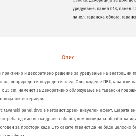
Ознаки:
декорација за дом
,
дек
уредување
,
панел 018
,
панел с
панел
,
таванска облога
,
таванс
Опис
o е практично и декоративно решение за уредување на внатрешни т
опол, поприроден и поуреден изглед. Овој модел е ПВЦ тавански па
 m x 25 cm, наменет за декоративно обложување на тавански површи
ерцијални ентериери.
vc tavanski panel drvo е неговиот дрвен визуелен ефект. Шарата в
 потреба од вистинска дрвена облога, комплицирана обработка ил
огоден за простори каде што сакате таванот да не биде целосно бе
а атмосфера.