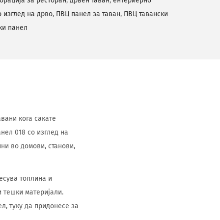
орација за ресторан
,
дрвен таван
,
ентериерно
о изглед на дрво
,
ПВЦ панел за таван
,
ПВЦ тавански
ки панел
авани кога сакате
нел 018 со изглед на
ни во домови, станови,
несува топлина и
и тешки материјали.
л, туку да придонесе за