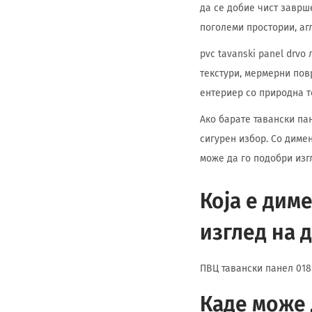
да се добие чист заврш
поголеми простории, агл
pvc tavanski panel drv
текстури, мермерни пов
ентериер со природна т
Ако барате тавански пан
сигурен избор. Со димен
може да го подобри изг
Која е дим
изглед на 
ПВЦ тавански панел 018 
Каде може 