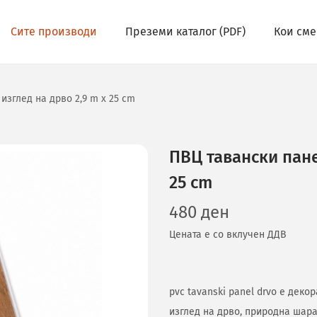
Сите производи
Преземи каталог (PDF)
Кои сме
изглед на дрво 2,9 m x 25 cm
ПВЦ тавански панел
25 cm
480
ден
Цената е со вклучен ДДВ
pvc tavanski panel drvo е дек
изглед на дрво, природна шара 