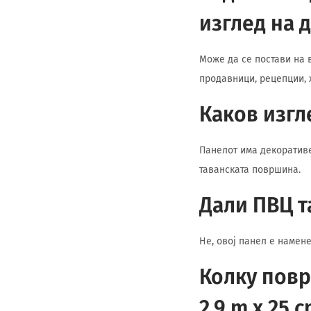
изглед на 
Може да се постави на 
продавници, рецепции, 
Каков изгл
Панелот има декоративе
таванската површина.
Дали ПВЦ т
Не, овој панел е намен
Колку повр
2,9 m x 25 