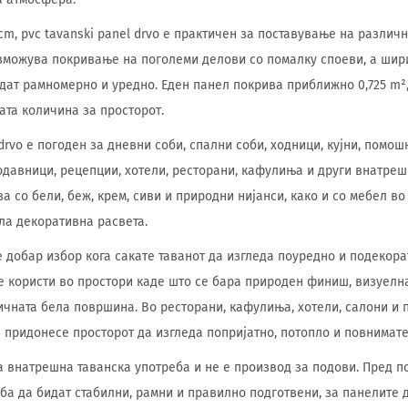
 cm, pvc tavanski panel drvo е практичен за поставување на различ
зможува покривање на поголеми делови со помалку споеви, а шири
дат рамномерно и уредно. Еден панел покрива приближно 0,725 m²,
ата количина за просторот.
 drvo е погоден за дневни соби, спални соби, ходници, кујни, помош
одавници, рецепции, хотели, ресторани, кафулиња и други внатреш
а со бели, беж, крем, сиви и природни нијанси, како и со мебел во
ла декоративна расвета.
 е добар избор кога сакате таванот да изгледа поуредно и подекор
 користи во простори каде што се бара природен финиш, визуелн
ичната бела површина. Во ресторани, кафулиња, хотели, салони и 
 придонесе просторот да изгледа попријатно, потопло и повнимат
а внатрешна таванска употреба и не е производ за подови. Пред 
еба да бидат стабилни, рамни и правилно подготвени, за панелите 