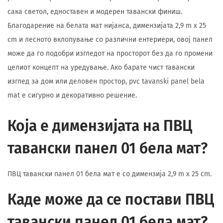
сака светол, едноставен и модерен тавански финиш.
Благодарение на белата мат нијанса, димензијата 2,9 m x 25
cm и лесното вклопување со различни ентериери, овој панел
може да го подобри изгледот на просторот без да го промени
целиот концепт на уредување. Ако барате чист тавански
изглед за дом или деловен простор, pvc tavanski panel bela
mat е сигурно и декоративно решение.
Која е димензијата на ПВЦ
тавански панел 01 бела мат?
ПВЦ тавански панел 01 бела мат е со димензија 2,9 m x 25 cm.
Каде може да се постави ПВЦ
тавански панел 01 бела мат?