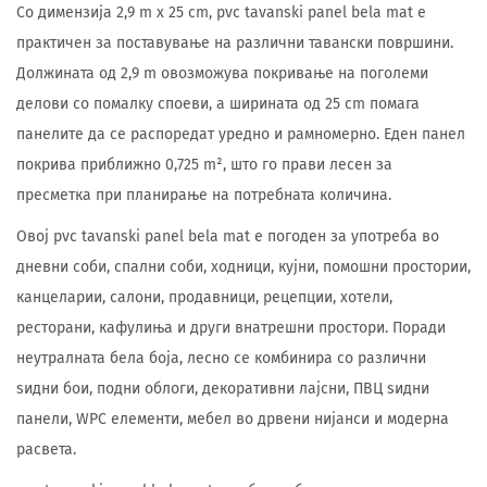
Со димензија 2,9 m x 25 cm, pvc tavanski panel bela mat е
практичен за поставување на различни тавански површини.
Должината од 2,9 m овозможува покривање на поголеми
делови со помалку споеви, а ширината од 25 cm помага
панелите да се распоредат уредно и рамномерно. Еден панел
покрива приближно 0,725 m², што го прави лесен за
пресметка при планирање на потребната количина.
Овој pvc tavanski panel bela mat е погоден за употреба во
дневни соби, спални соби, ходници, кујни, помошни простории,
канцеларии, салони, продавници, рецепции, хотели,
ресторани, кафулиња и други внатрешни простори. Поради
неутралната бела боја, лесно се комбинира со различни
ѕидни бои, подни облоги, декоративни лајсни, ПВЦ ѕидни
панели, WPC елементи, мебел во дрвени нијанси и модерна
расвета.