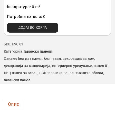
Квадратура: 0 m²
Потребни панели: 0
ДОДАЈ ВО КОРПА
SKU:
PVC 01
Категорија
Тавански панели
Ознаки:
бел мат панел
,
бел таван
,
декорација за дом
,
декорација за канцеларија
,
ентериерно уредување
,
панел 01
,
ПВЦ панел за таван
,
ПВЦ тавански панел
,
таванска облога
,
тавански панел
Опис