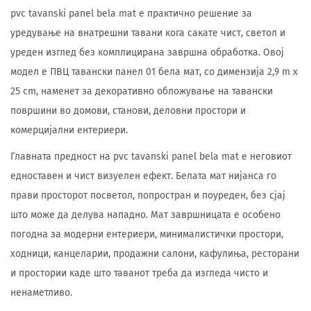
pvc tavanski panel bela mat е практично решение за
уредување на внатрешни тавани кога сакате чист, светол и
уреден изглед без комплицирана завршна обработка. Овој
модел е ПВЦ тавански панел 01 бела мат, со димензија 2,9 m x
25 cm, наменет за декоративно обложување на тавански
површини во домови, станови, деловни простори и
комерцијални ентериери.
Главната предност на pvc tavanski panel bela mat е неговиот
едноставен и чист визуелен ефект. Белата мат нијанса го
прави просторот посветол, попростран и поуреден, без сјај
што може да делува нападно. Мат завршницата е особено
погодна за модерни ентериери, минималистички простори,
ходници, канцеларии, продажни салони, кафулиња, ресторани
и простории каде што таванот треба да изгледа чисто и
ненаметливо.