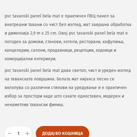
pvc tavanski panel bela mat е практичен ПВЦ панел за
внатрешни тавани со чист бел изглед, мат завршна обработка
и димензија 2,9 m x 25 cm. Овој pvc tavanski panel bela mat е
погоден за домови, станови, хотели, ресторани, кафулиња,
канцеларии, салони, продавници, рецепции, ходници и
комерцијални ентериери.
pvc tavanski panel bela mat дава светол, чист и уреден изглед
на таванската површина. Белата мат нијанса лесно се
вклопува со различни стилови на уредување и е практичен
избор за простори каде што сакате едноставен, модерен и
ненаметлив тавански финиш.
ДОДАЈ ВО КОШНИЦА