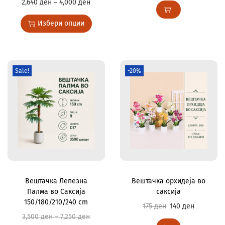
2,640
ден
–
4,000
ден
Избери опции
Sale!
-20%
Вештачка Лепезна
Вештачка орхидеја во
Палма во Саксија
саксија
150/180/210/240 cm
175
ден
140
ден
3,500
ден
–
7,250
ден