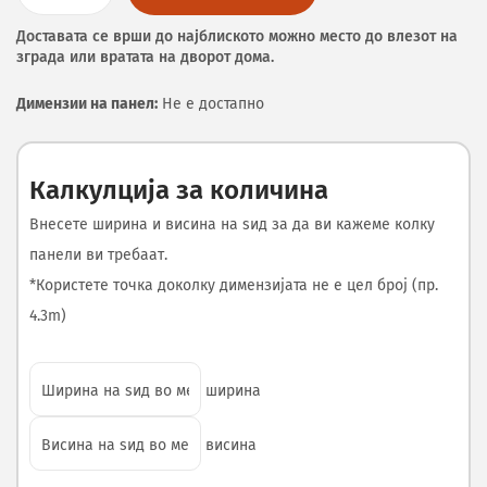
Доставата се врши до најблиското можно место до влезот на
зграда или вратата на дворот дома.
Димензии на панел:
Не е достапно
Калкулција за количина
Внесете ширина и висина на ѕид за да ви кажеме колку
панели ви требаат.
*Користете точка доколку димензијата не е цел број (пр.
4.3m)
ширина
висина