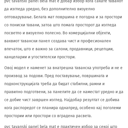
pvc tavanski panel bela mat е добар избор кога сакате таванот
да изгледа уредно, без дополнително визуелно
оптоварување. Белата мат површина е погодна и за простори
со пониски тавани, затоа што помага просторот да изгледа
посветло и визуелно полесно. Во комерцијални објекти,
ваквиот тавански панел создава чист и професионален
впечаток, што е важно за салони, продавници, рецепции,
канцеларии и угостителски простори.
Овој модел е наменет за внатрешна таванска употреба и не е
производ за подови. Пред поставување, површината и
подконструкцијата треба да бидат стабилни, рамни и
правилно подготвени, за панелите да се наместат уредно и да
се добие чист завршен изглед. Најдобар резултат се добива
кога распоредот се планира однапред, особено кај поголеми
простории или простори со вградена расвета.
pvc tavanski panel bela mat е практичен избор за секој што