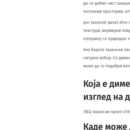
да се добие чист заврш
поголеми простории, агл
pvc tavanski panel drv
текстури, мермерни пов
ентериер со природна т
Ако барате тавански пан
сигурен избор. Со димен
може да го подобри изг
Која е дим
изглед на 
ПВЦ тавански панел 018 
Каде може 