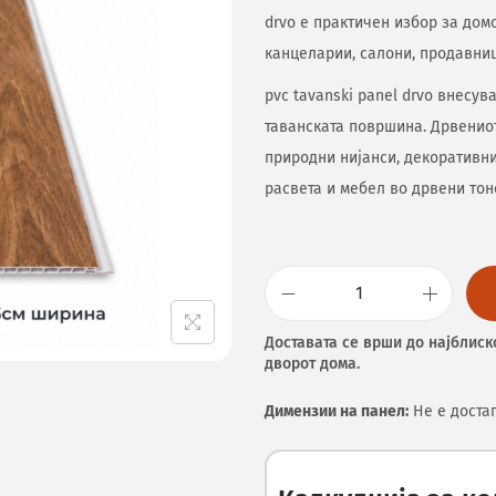
drvo е практичен избор за домо
канцеларии, салони, продавниц
pvc tavanski panel drvo внесу
таванската површина. Дрвениот
природни нијанси, декоративни
расвета и мебел во дрвени тон
Доставата се врши до најблиск
дворот дома.
Димензии на панел:
Не е доста