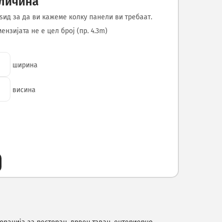
оличина
ѕид за да ви кажеме колку панели ви требаат.
нзијата не е цел број (пр. 4.3m)
ширина
висина