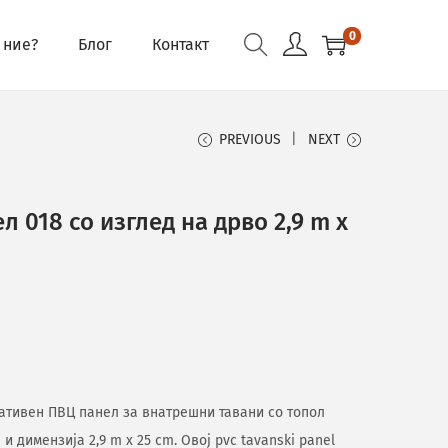
0
 ние?
Блог
Контакт
PREVIOUS
NEXT
 018 со изглед на дрво 2,9 m x
оративен ПВЦ панел за внатрешни тавани со топол
и димензија 2,9 m x 25 cm. Овој pvc tavanski panel