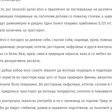
 cm, pvc tavanski panel drvo е практичен за поставување на различ
зможува покривање на поголеми делови со помалку споеви, а шири
дат рамномерно и уредно. Еден панел покрива приближно 0,725 m²,
ата количина за просторот.
 drvo е погоден за дневни соби, спални соби, ходници, кујни, помош
одавници, рецепции, хотели, ресторани, кафулиња и други внатреш
а со бели, беж, крем, сиви и природни нијанси, како и со мебел во
ла декоративна расвета.
 е добар избор кога сакате таванот да изгледа поуредно и подекор
 користи во простори каде што се бара природен финиш, визуелн
ичната бела површина. Во ресторани, кафулиња, хотели, салони и 
 придонесе просторот да изгледа попријатно, потопло и повнимат
а внатрешна таванска употреба и не е производ за подови. Пред 
еба да бидат стабилни, рамни и правилно подготвени, за панелите 