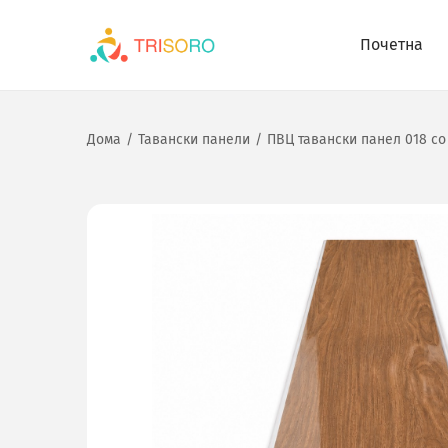
Почетна
Дома
/
Тавански панели
/
ПВЦ тавански панел 018 со 