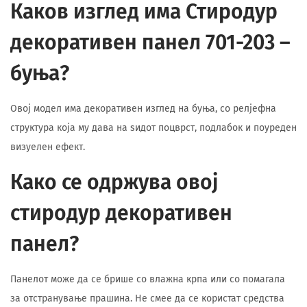
Каков изглед има Стиродур
декоративен панел 701-203 –
буња?
Овој модел има декоративен изглед на буња, со релјефна
структура која му дава на ѕидот поцврст, подлабок и поуреден
визуелен ефект.
Како се одржува овој
стиродур декоративен
панел?
Панелот може да се брише со влажна крпа или со помагала
за отстранување прашина. Не смее да се користат средства