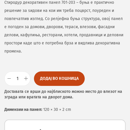
Стиродур декоративен панел 701-203 – буња е практично
решение за ѕидови на кои им треба поцврст, поуреден и
повпечатлив изглед. Со релјефна буња структура, овој панел
е погоден за домови, дворови, тераси, влезови, фасадни
делови, кафулиња, ресторани, хотели, продавници и деловни
простори каде што е потребна брза и видлива декоративна
промена.
ДОДАЈ ВО КОШНИЦА
Доставата се врши до најблиското можно место до влезот на
зграда или вратата на дворот дома.
Димензии на панел:
120 × 30 × 2 cm