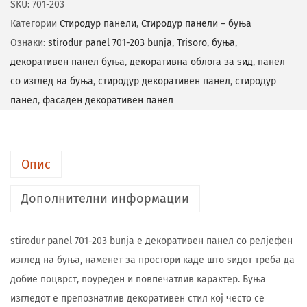
SKU:
701-203
Категории
Стиродур панели
,
Стиродур панели – буња
Ознаки:
stirodur panel 701-203 bunja
,
Trisoro
,
буња
,
декоративен панел буња
,
декоративна облога за ѕид
,
панел
со изглед на буња
,
стиродур декоративен панел
,
стиродур
панел
,
фасаден декоративен панел
Опис
Дополнителни информации
stirodur panel 701-203 bunja е декоративен панел со релјефен
изглед на буња, наменет за простори каде што ѕидот треба да
добие поцврст, поуреден и повпечатлив карактер. Буња
изгледот е препознатлив декоративен стил кој често се