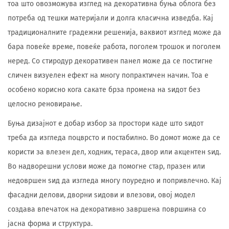
тоа што овозможува изглед на декоративна буња облога без
потреба од тешки материјали и долга класична изведба. Кај
традиционалните градежни решенија, ваквиот изглед може да
бара повеќе време, повеќе работа, поголем трошок и поголем
неред. Со стиродур декоративен панел може да се постигне
сличен визуелен ефект на многу попрактичен начин. Тоа е
особено корисно кога сакате брза промена на ѕидот без
целосно реновирање.
Буња дизајнот е добар избор за простори каде што ѕидот
треба да изгледа поцврсто и постабилно. Во домот може да се
користи за влезен дел, ходник, тераса, двор или акцентен ѕид.
Во надворешни услови може да помогне стар, празен или
недовршен ѕид да изгледа многу поуредно и попривлечно. Кај
фасадни делови, дворни ѕидови и влезови, овој модел
создава впечаток на декоративно завршена површина со
јасна форма и структура.