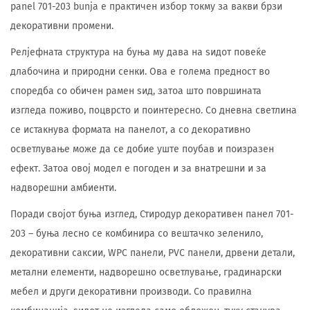
panel 701-203 bunja е практичен избор токму за вакви брзи
декоративни промени.
Релјефната структура на буња му дава на ѕидот повеќе
длабочина и природни сенки. Ова е голема предност во
споредба со обичен рамен ѕид, затоа што површината
изгледа поживо, поцврсто и поинтересно. Со дневна светлина
се истакнува формата на панелот, а со декоративно
осветлување може да се добие уште поубав и поизразен
ефект. Затоа овој модел е погоден и за внатрешни и за
надворешни амбиенти.
Поради својот буња изглед, Стиродур декоративен панел 701-
203 – буња лесно се комбинира со вештачко зеленило,
декоративни саксии, WPC панели, PVC панели, дрвени детали,
метални елементи, надворешно осветлување, градинарски
мебел и други декоративни производи. Со правилна