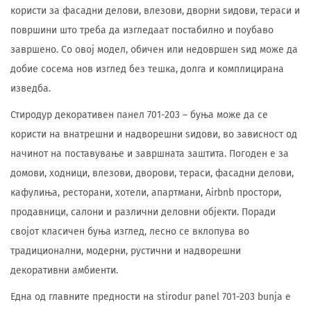
користи за фасадни делови, влезови, дворни ѕидови, тераси и
површини што треба да изгледаат постабилно и поубаво
завршено. Со овој модел, обичен или недовршен ѕид може да
добие сосема нов изглед без тешка, долга и комплицирана
изведба.
Стиродур декоративен панел 701-203 – буња може да се
користи на внатрешни и надворешни ѕидови, во зависност од
начинот на поставување и завршната заштита. Погоден е за
домови, ходници, влезови, дворови, тераси, фасадни делови,
кафулиња, ресторани, хотели, апартмани, Airbnb простори,
продавници, салони и различни деловни објекти. Поради
својот класичен буња изглед, лесно се вклопува во
традиционални, модерни, рустични и надворешни
декоративни амбиенти.
Една од главните предности на stirodur panel 701-203 bunja е