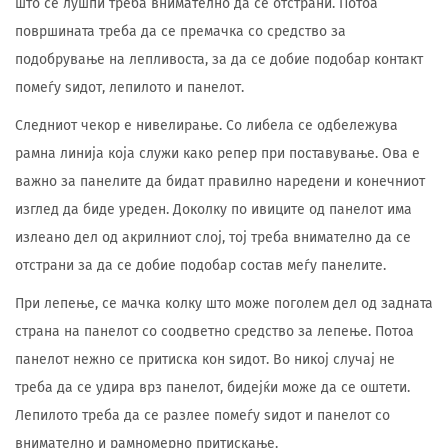
што се лушпи треба внимателно да се отстрани. Потоа
површината треба да се премачка со средство за
подобрување на лепливоста, за да се добие подобар контакт
помеѓу ѕидот, лепилото и панелот.
Следниот чекор е нивелирање. Со либела се одбележува
рамна линија која служи како репер при поставување. Ова е
важно за панелите да бидат правилно наредени и конечниот
изглед да биде уреден. Доколку по ивиците од панелот има
излеано дел од акрилниот слој, тој треба внимателно да се
отстрани за да се добие подобар состав меѓу панелите.
При лепење, се мачка колку што може поголем дел од задната
страна на панелот со соодветно средство за лепење. Потоа
панелот нежно се притиска кон ѕидот. Во никој случај не
треба да се удира врз панелот, бидејќи може да се оштети.
Лепилото треба да се разлее помеѓу ѕидот и панелот со
внимателно и рамномерно притискање.