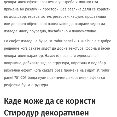
декоративен ефект, практична употреба и можност за
примена во различни простори. Без разлика дали се користи
во дом, двор, тераса, хотел, ресторан, кафуле, продавница
или деловен објект, овој панел може да направи ѕидот да
изгледа многу поуредно, постабилно и повпечатливо.
Со својот изглед на буња, stirodur panel 701-203 bunja е добро
решение кога сакате ѕидот да добие текстура, форма и јасен
декоративен карактер. Наместо празна и едноставна
површина, добивате ѕид со структура, цврстина и подобар
визуелен ефект. Кога сакате брза промена на ѕидот, stirodur
panel 701-203 bunja нуди практичен декоративен ефект со
релјефна буња структура.
Каде може да се користи
Стиродур декоративен