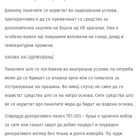
Доколку панелите се користат во надворешни услови,
препорачливо е да се премачкаат со средство за
дополнителна заштита на бојата од УВ зрачење. Ова е
особено важно кај површини изложени на сонце, дожд и
температурни промени.
НАЧИН НА ОДРЖУВАЊЕ
Панелите што се поставени во внатрешни услови, по потреба
може да се бришат со влажна крпа или со помагала за
отстранување на прашина. Во никој случај не смее да се
користат средства што се на нитро основа. Сите средства што
ќе се користат врз панелите мора да бидат на водена основа.
Стиродур декоративен панел 701-203 – буња е одличен избор
за сите кои сакаат ѕидот да добие поцврст и поуреден
декоративен изглед без тешка и долга изведба. Тој нуди