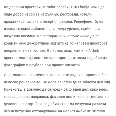
Во деловни простори, stirodur panel 701-203 bunja може да
биде добар избор за кафулиња, ресторани, хотели,
продавници, салони и reception делови. Релјефниот буња
изглед создава амбиент кој изгледа уредно, стабилно и
визуелно посилно. Во ресторан или кафуле може да се
користи како декоративен ѕид што ќе го направи просторот
попривлечен за гостите. Во хотел, апартман или Airbnb
простор може да помогне просторот да изгледа подобро на
фотографии и поубаво при првиот впечаток.
Овој модел е практичен и кога сакате видлива промена без
целосно реновирање. Не мора секогаш да се обложи цел ѕид.
Понекогаш е доволно да се уреди само еден дел, како влез,
тераса, дворна површина, фасаден дел или акцентен ѕид во
деловен простор. Така се добива голема визуелна разлика
без непотребно оптоварување на целиот амбиент. stirodur