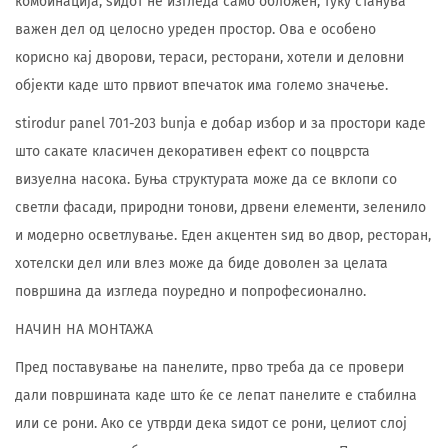
комбинација, ѕидот не изгледа само обложен, туку станува
важен дел од целосно уреден простор. Ова е особено
корисно кај дворови, тераси, ресторани, хотели и деловни
објекти каде што првиот впечаток има големо значење.
stirodur panel 701-203 bunja е добар избор и за простори каде
што сакате класичен декоративен ефект со поцврста
визуелна насока. Буња структурата може да се вклопи со
светли фасади, природни тонови, дрвени елементи, зеленило
и модерно осветлување. Еден акцентен ѕид во двор, ресторан,
хотелски дел или влез може да биде доволен за целата
површина да изгледа поуредно и попрофесионално.
НАЧИН НА МОНТАЖА
Пред поставување на панелите, прво треба да се провери
дали површината каде што ќе се лепат панелите е стабилна
или се рони. Ако се утврди дека ѕидот се рони, целиот слој