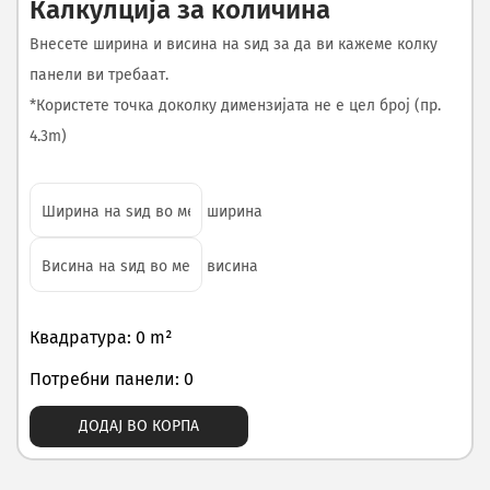
Калкулција за количина
Внесете ширина и висина на ѕид за да ви кажеме колку
панели ви требаат.
*Користете точка доколку димензијата не е цел број (пр.
4.3m)
ширина
висина
Квадратура: 0 m²
Потребни панели: 0
ДОДАЈ ВО КОРПА