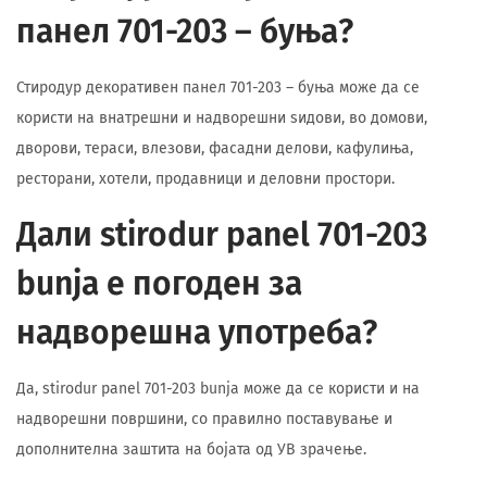
панел 701-203 – буња?
Стиродур декоративен панел 701-203 – буња може да се
користи на внатрешни и надворешни ѕидови, во домови,
дворови, тераси, влезови, фасадни делови, кафулиња,
ресторани, хотели, продавници и деловни простори.
Дали stirodur panel 701-203
bunja е погоден за
надворешна употреба?
Да, stirodur panel 701-203 bunja може да се користи и на
надворешни површини, со правилно поставување и
дополнителна заштита на бојата од УВ зрачење.